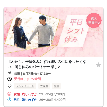
【わたし、平日休み】すれ違いの生活をしたくな
い、同じ休みのパートナー探し♪
梅田 | 8月7日(金) 17:30〜
受付終了まで2時間
シャンクレール
大阪府
梅田
女性
残りわずか
23〜35歳
1,200円
男性
残りわずか
26〜38歳
4,400円