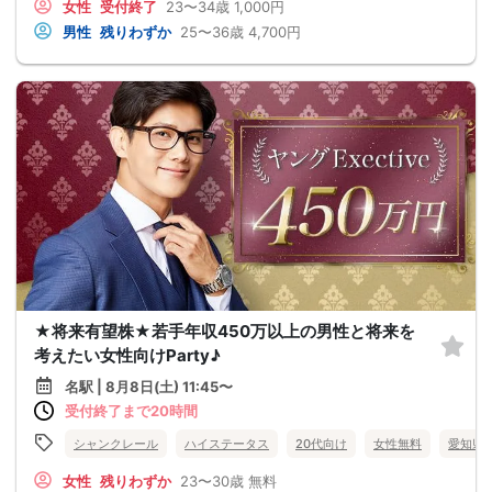
女性
受付終了
23〜34歳
1,000円
男性
残りわずか
25〜36歳
4,700円
★将来有望株★若手年収450万以上の男性と将来を
考えたい女性向けParty♪
名駅 | 8月8日(土) 11:45〜
受付終了まで20時間
シャンクレール
ハイステータス
20代向け
女性無料
愛知県
女性
残りわずか
23〜30歳
無料