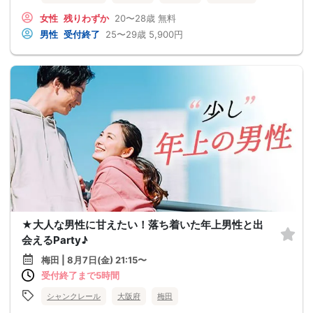
女性
残りわずか
20〜28歳
無料
男性
受付終了
25〜29歳
5,900円
★大人な男性に甘えたい！落ち着いた年上男性と出
会えるParty♪
梅田 | 8月7日(金) 21:15〜
受付終了まで5時間
シャンクレール
大阪府
梅田