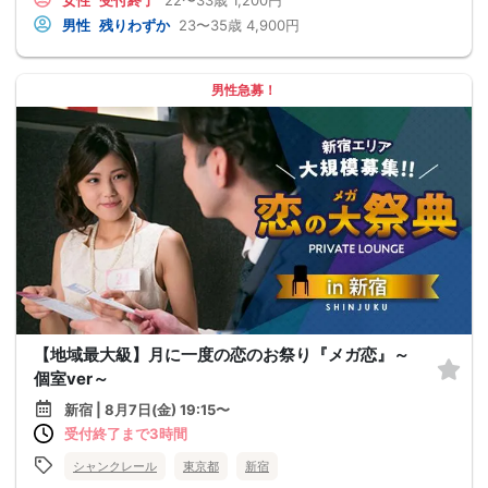
男性
残りわずか
23〜35歳
4,900円
男性急募！
【地域最大級】月に一度の恋のお祭り『メガ恋』～
個室ver～
新宿 | 8月7日(金) 19:15〜
受付終了まで3時間
シャンクレール
東京都
新宿