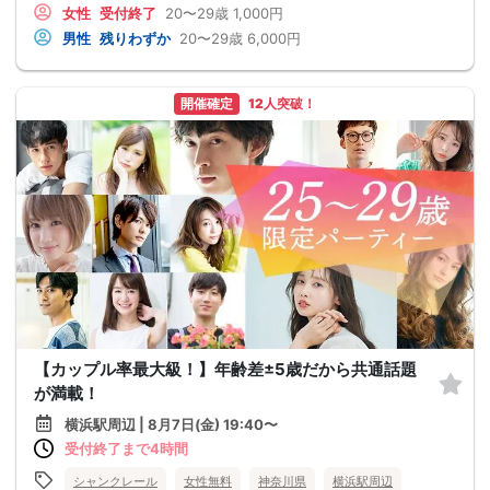
女性
受付終了
20〜29歳
1,000円
男性
残りわずか
20〜29歳
6,000円
開催確定
12人突破！
【カップル率最大級！】年齢差±5歳だから共通話題
が満載！
横浜駅周辺 | 8月7日(金) 19:40〜
受付終了まで4時間
シャンクレール
女性無料
神奈川県
横浜駅周辺