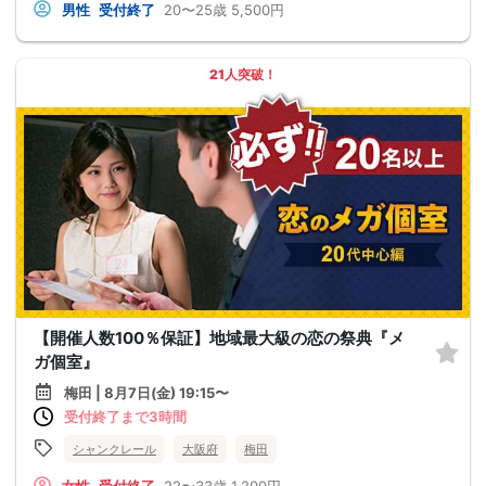
男性
受付終了
20〜25歳
5,500円
21人突破！
【開催人数100％保証】地域最大級の恋の祭典『メ
ガ個室』
梅田 | 8月7日(金) 19:15〜
受付終了まで3時間
シャンクレール
大阪府
梅田
女性
受付終了
22〜33歳
1,200円