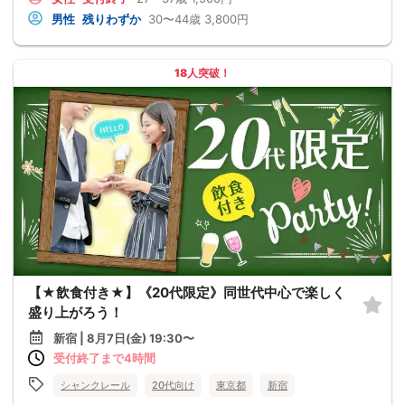
男性
残りわずか
30〜44歳
3,800円
18人突破！
【★飲食付き★】《20代限定》同世代中心で楽しく
盛り上がろう！
新宿 | 8月7日(金) 19:30〜
受付終了まで4時間
シャンクレール
20代向け
東京都
新宿