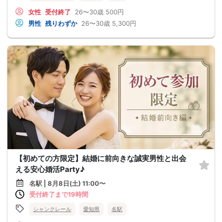
女性
受付終了
26〜30歳
500円
男性
残りわずか
26〜30歳
5,300円
【初めての方限定】結婚に前向きな誠実男性と出会
える安心婚活Party♪
名駅 | 8月8日(土) 11:00〜
受付終了まで19時間
シャンクレール
愛知県
名駅