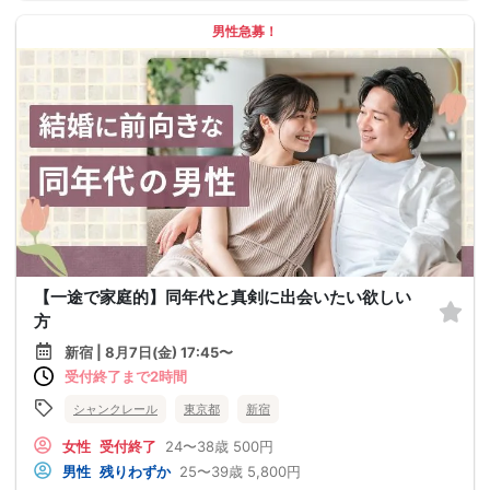
男性急募！
【一途で家庭的】同年代と真剣に出会いたい欲しい
方
新宿 | 8月7日(金) 17:45〜
受付終了まで2時間
シャンクレール
東京都
新宿
女性
受付終了
24〜38歳
500円
男性
残りわずか
25〜39歳
5,800円