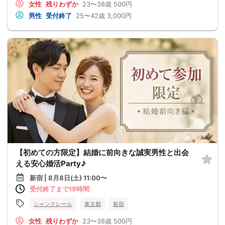
女性
残りわずか
23〜38歳
500円
男性
受付終了
25〜42歳
3,000円
【初めての方限定】結婚に前向きな誠実男性と出会
える安心婚活Party♪
新宿 | 8月8日(土) 11:00〜
受付終了まで19時間
シャンクレール
東京都
新宿
女性
残りわずか
23〜38歳
500円