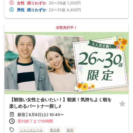
女性
残りわずか
20〜29歳
1,200円
男性
残りわずか
22〜31歳
4,400円
女性先行中！
【朝強い女性と会いたい！】朝派！気持ちよく朝を
楽しめるパートナー探し♪
新宿 | 8月8日(土) 10:45〜
受付終了まで19時間
シャンクレール
東京都
新宿