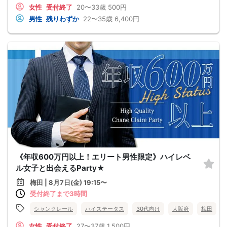
女性
受付終了
20〜33歳
500円
男性
残りわずか
22〜35歳
6,400円
《年収600万円以上！エリート男性限定》ハイレベ
ル女子と出会えるParty★
梅田 | 8月7日(金) 19:15〜
受付終了まで3時間
シャンクレール
ハイステータス
30代向け
大阪府
梅田
女性
受付終了
27〜37歳
1,500円