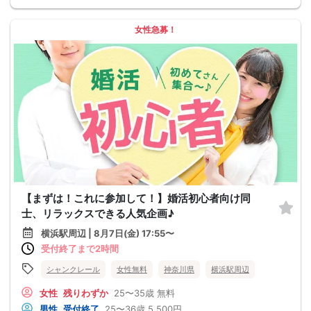
女性急募！
【まずは！これに参加して！】婚活初心者向け同
士、リラックスできる人気企画♪
横浜駅周辺 | 8月7日(金) 17:55〜
受付終了まで2時間
シャンクレール
女性無料
神奈川県
横浜駅周辺
女性
残りわずか
25〜35歳
無料
男性
受付終了
25〜36歳
5,500円