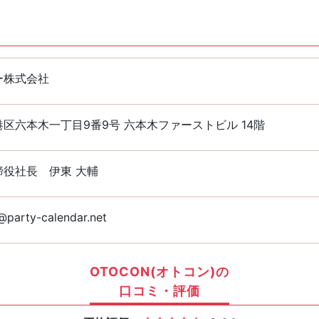
ー株式会社
区六本木一丁目9番9号 六本木ファーストビル 14階
締役社長 伊東 大輔
party-calendar.net
OTOCON(オトコン)の
口コミ・評価