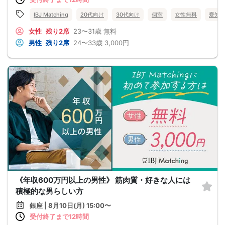
IBJ Matching
20代向け
30代向け
個室
女性無料
愛知
女性
残り2席
23〜31歳
無料
男性
残り2席
24〜33歳
3,000円
《年収600万円以上の男性》 筋肉質・好きな人には
積極的な男らしい方
銀座 | 8月10日(月) 15:00〜
受付終了まで12時間