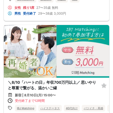
女性
残り1席
27〜35歳
無料
男性
受付終了
29〜38歳
3,000円
＼8/10「ハートの日」年収700万円以上／ 思いやり
と尊重で繋がる、温かいご縁
新宿 | 8月10日(月) 15:00〜
受付終了まで12時間
IBJ Matching
ハイステータス
40代向け
バツイチ・再婚
個