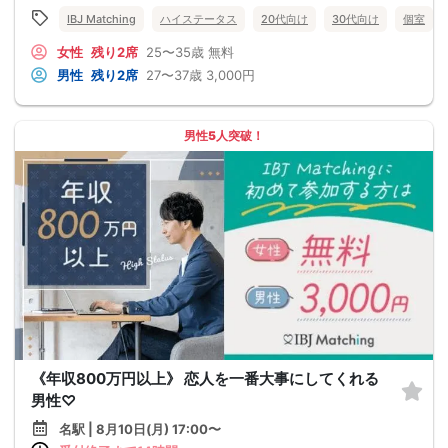
IBJ Matching
ハイステータス
20代向け
30代向け
個室
女性
残り2席
25〜35歳
無料
男性
残り2席
27〜37歳
3,000円
男性5人突破！
《年収800万円以上》 恋人を一番大事にしてくれる
男性♡
名駅 | 8月10日(月) 17:00〜