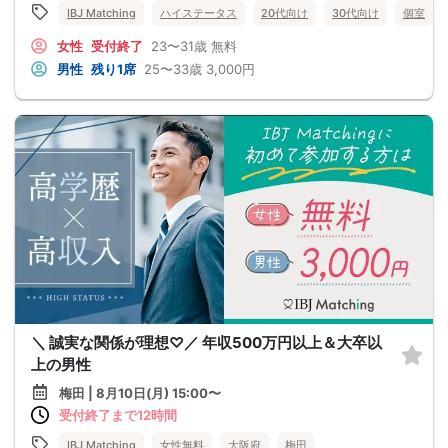
IBJ Matching
ハイステータス
20代向け
30代向け
個室
女性
受付終了
23〜31歳
無料
男性
残り1席
25〜33歳
3,000円
＼ 誠実な関係が理想♡／ 年収500万円以上＆大卒以
上の男性
梅田 | 8月10日(月) 15:00〜
受付終了まで12時間
IBJ Matching
女性無料
大阪府
梅田