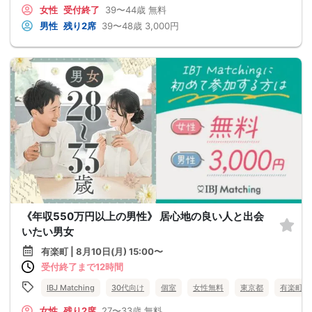
女性
受付終了
39〜44歳
無料
男性
残り2席
39〜48歳
3,000円
《年収550万円以上の男性》 居心地の良い人と出会
いたい男女
有楽町 | 8月10日(月) 15:00〜
受付終了まで12時間
IBJ Matching
30代向け
個室
女性無料
東京都
有楽町
女性
残り2席
27〜33歳
無料