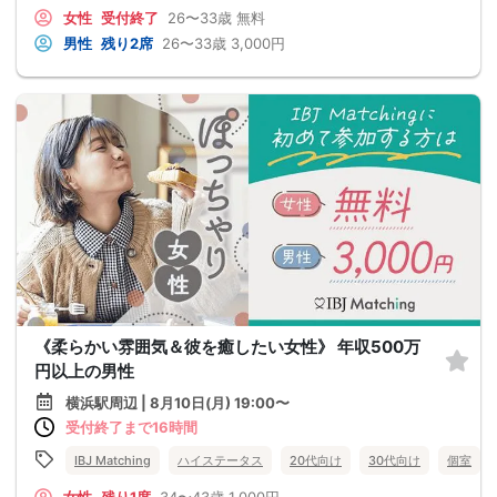
女性
受付終了
26〜33歳
無料
男性
残り2席
26〜33歳
3,000円
《柔らかい雰囲気＆彼を癒したい女性》 年収500万
円以上の男性
横浜駅周辺 | 8月10日(月) 19:00〜
受付終了まで16時間
IBJ Matching
ハイステータス
20代向け
30代向け
個室