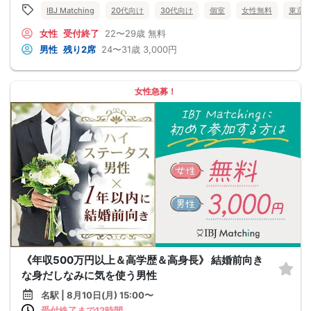
IBJ Matching
20代向け
30代向け
個室
女性無料
東京
女性
受付終了
22〜29歳
無料
男性
残り2席
24〜31歳
3,000円
女性急募！
《年収500万円以上＆高学歴＆高身長》 結婚前向き
な身だしなみに気を使う男性
名駅 | 8月10日(月) 15:00〜
受付終了まで12時間