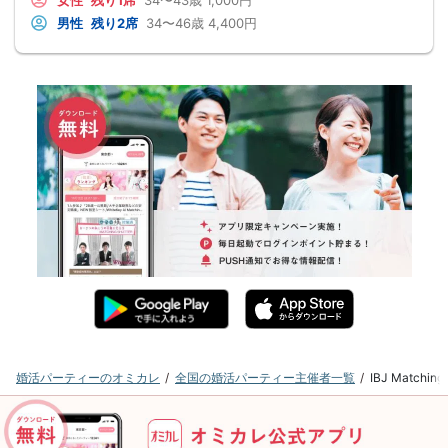
女性
残り1席
34〜43歳
1,000円
男性
残り2席
34〜46歳
4,400円
婚活パーティーのオミカレ
全国の婚活パーティー主催者一覧
IBJ Matc