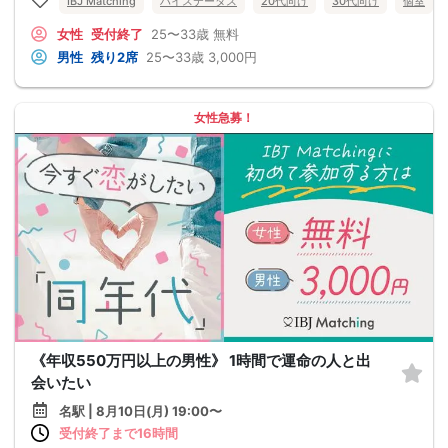
IBJ Matching
ハイステータス
20代向け
30代向け
個室
女性
受付終了
25〜33歳
無料
男性
残り2席
25〜33歳
3,000円
女性急募！
《年収550万円以上の男性》 1時間で運命の人と出
会いたい
名駅 | 8月10日(月) 19:00〜
受付終了まで16時間