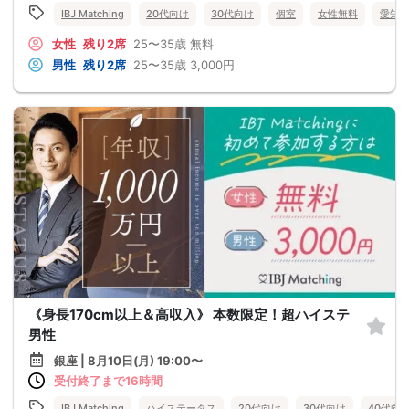
IBJ Matching
20代向け
30代向け
個室
女性無料
愛知
女性
残り2席
25〜35歳
無料
男性
残り2席
25〜35歳
3,000円
《身長170cm以上＆高収入》 本数限定！超ハイステ
男性
銀座 | 8月10日(月) 19:00〜
受付終了まで16時間
IBJ Matching
ハイステータス
20代向け
30代向け
40代向