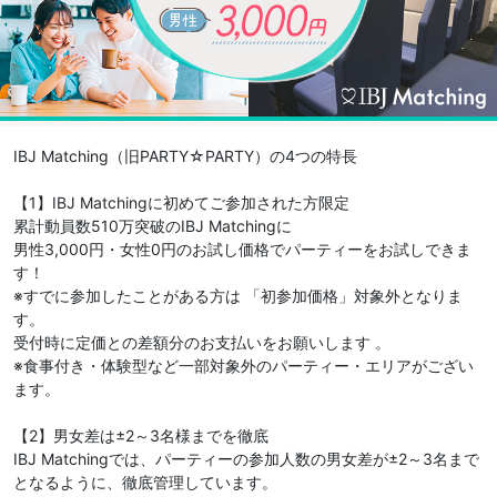
IBJ Matching（旧PARTY☆PARTY）の4つの特長
【1】IBJ Matchingに初めてご参加された方限定
累計動員数510万突破のIBJ Matchingに
男性3,000円・女性0円のお試し価格でパーティーをお試しできま
す！
※すでに参加したことがある方は 「初参加価格」対象外となりま
す。
受付時に定価との差額分のお支払いをお願いします 。
※食事付き・体験型など一部対象外のパーティー・エリアがござい
ます。
【2】男女差は±2～3名様までを徹底
IBJ Matchingでは、パーティーの参加人数の男女差が±2～3名まで
となるように、徹底管理しています。