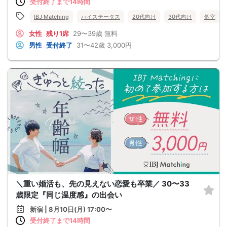
受付終了まで14時間
IBJ Matching
ハイステータス
20代向け
30代向け
個室
女性
残り1席
29〜39歳
無料
男性
受付終了
31〜42歳
3,000円
＼重い婚活も、先の見えない恋愛も卒業／ 30〜33
歳限定『同じ温度感』の出会い
新宿 | 8月10日(月) 17:00〜
受付終了まで14時間