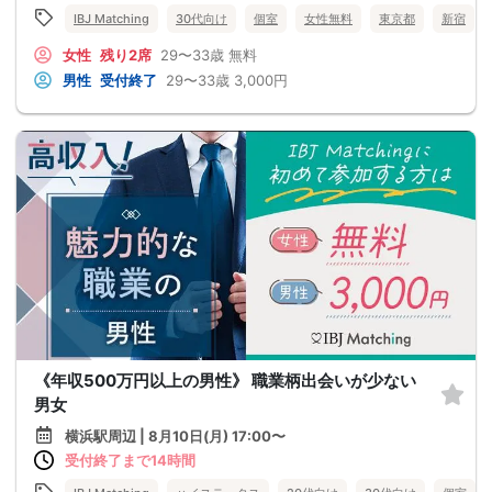
IBJ Matching
30代向け
個室
女性無料
東京都
新宿
女性
残り2席
29〜33歳
無料
男性
受付終了
29〜33歳
3,000円
《年収500万円以上の男性》 職業柄出会いが少ない
男女
横浜駅周辺 | 8月10日(月) 17:00〜
受付終了まで14時間