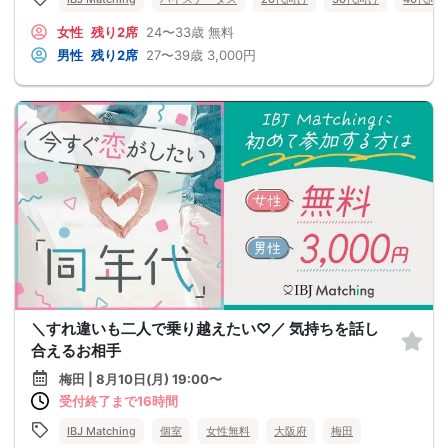
女性
残り2席
24〜33歳
無料
男性
残り2席
27〜39歳
3,000円
＼すれ違いも二人で乗り越えたい♡／ 気持ちを話し
合えるお相手
梅田 | 8月10日(月) 19:00〜
受付終了まで16時間
IBJ Matching
個室
女性無料
大阪府
梅田