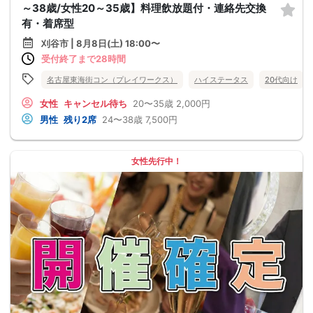
～38歳/女性20～35歳】料理飲放題付・連絡先交換
有・着席型
刈谷市 | 8月8日(土) 18:00〜
受付終了まで28時間
名古屋東海街コン（プレイワークス）
ハイステータス
20代向け
女性
キャンセル待ち
20〜35歳
2,000円
男性
残り2席
24〜38歳
7,500円
女性先行中！