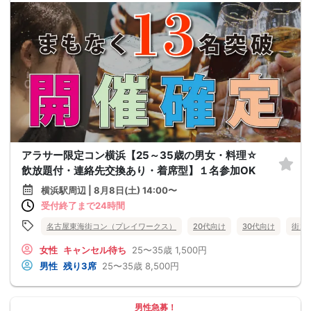
アラサー限定コン横浜【25～35歳の男女・料理☆
飲放題付・連絡先交換あり・着席型】１名参加OK
横浜駅周辺 | 8月8日(土) 14:00〜
受付終了まで24時間
名古屋東海街コン（プレイワークス）
20代向け
30代向け
街コ
女性
キャンセル待ち
25〜35歳
1,500円
男性
残り3席
25〜35歳
8,500円
男性急募！