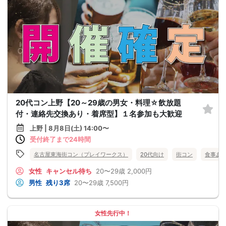
20代コン上野【20～29歳の男女・料理☆飲放題
付・連絡先交換あり・着席型】１名参加も大歓迎
上野 | 8月8日(土) 14:00〜
受付終了まで24時間
名古屋東海街コン（プレイワークス）
20代向け
街コン
食事あ
女性
キャンセル待ち
20〜29歳
2,000円
男性
残り3席
20〜29歳
7,500円
女性先行中！