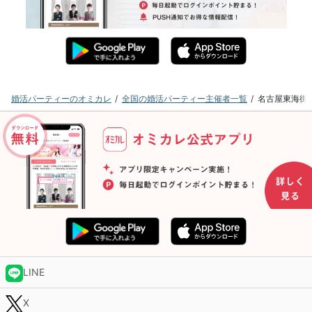
婚活パーティーのオミカレ
全国の婚活パーティー主催者一覧
名古屋東海街
LINE
X