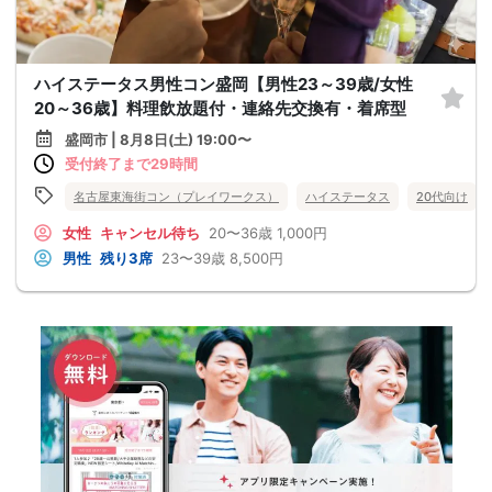
ハイステータス男性コン盛岡【男性23～39歳/女性
20～36歳】料理飲放題付・連絡先交換有・着席型
盛岡市 | 8月8日(土) 19:00〜
受付終了まで29時間
名古屋東海街コン（プレイワークス）
ハイステータス
20代向け
女性
キャンセル待ち
20〜36歳
1,000円
男性
残り3席
23〜39歳
8,500円