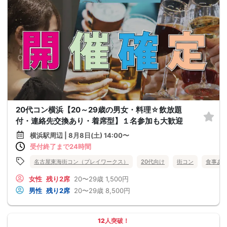
20代コン横浜【20～29歳の男女・料理☆飲放題
付・連絡先交換あり・着席型】１名参加も大歓迎
横浜駅周辺 | 8月8日(土) 14:00〜
受付終了まで24時間
名古屋東海街コン（プレイワークス）
20代向け
街コン
食事あ
女性
残り2席
20〜29歳
1,500円
男性
残り2席
20〜29歳
8,500円
12人突破！