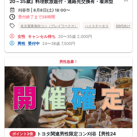
20～35歳】料理飲放題付・連絡先交換有・着席型
刈谷市 | 8月8日(土) 18:00〜
受付終了まで28時間
名古屋東海街コン（プレイワークス）
ハイステータス
20代向け
女性
キャンセル待ち
20〜35歳
2,000円
男性
受付中
24〜38歳
7,500円
男性急募！
トヨタ関連男性限定コン刈谷【男性24
ポイント2倍