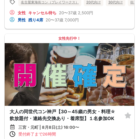
名古屋東海街コン（プレイワークス）
20代向け
30代向け
街コ
女性
キャンセル待ち
20〜37歳
2,500円
男性
残り4席
20〜37歳
7,000円
女性先行中！
大人の同世代コン神戸【30～45歳の男女・料理☆
飲放題付・連絡先交換あり・着席型】１名参加OK
三宮・元町 | 8月8日(土) 16:00〜
受付終了まで26時間