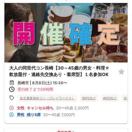
大人の同世代コン長崎【30～45歳の男女・料理☆
飲放題付・連絡先交換あり・着席型】１名参加OK
長崎市 | 8月8日(土) 15:30〜
受付終了まで26時間
名古屋東海街コン（プレイワークス）
30代向け
40代向け
街コ
女性
キャンセル待ち
30〜45歳
2,500円
男性
残り5席
30〜45歳
7,000円