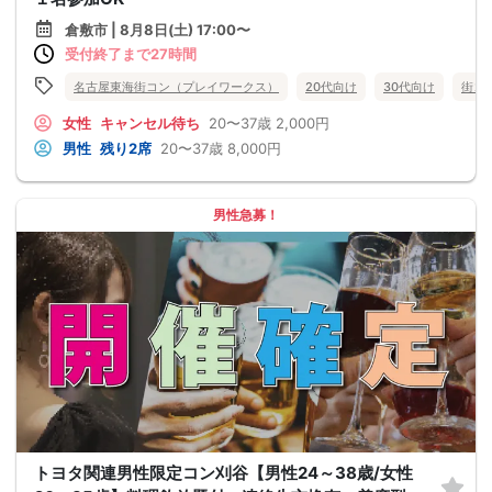
倉敷市 | 8月8日(土) 17:00〜
受付終了まで27時間
名古屋東海街コン（プレイワークス）
20代向け
30代向け
街コ
女性
キャンセル待ち
20〜37歳
2,000円
男性
残り2席
20〜37歳
8,000円
男性急募！
トヨタ関連男性限定コン刈谷【男性24～38歳/女性