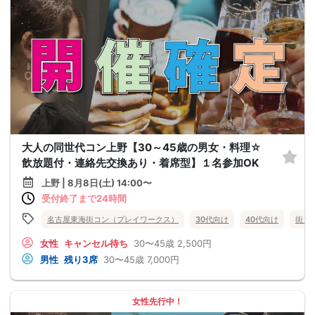
大人の同世代コン上野【30～45歳の男女・料理☆
飲放題付・連絡先交換あり・着席型】１名参加OK
上野 | 8月8日(土) 14:00〜
受付終了まで24時間
名古屋東海街コン（プレイワークス）
30代向け
40代向け
街コ
女性
キャンセル待ち
30〜45歳
2,500円
男性
残り3席
30〜45歳
7,000円
女性先行中！