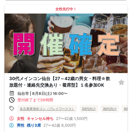
女性先行中！
30代メインコン仙台【27～42歳の男女・料理☆飲
放題付・連絡先交換あり・着席型】１名参加OK
仙台市 | 8月8日(土) 16:00〜
受付終了まで26時間
名古屋東海街コン（プレイワークス）
20代向け
30代向け
40
女性
キャンセル待ち
27〜42歳
1,500円
男性
残り3席
27〜42歳
8,000円