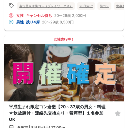
名古屋東海街コン（プレイワークス）
20代向け
街コン
食事あ
女性
キャンセル待ち
20〜29歳
2,000円
男性
残り4席
20〜29歳
8,500円
女性先行中！
平成生まれ限定コン倉敷【20～37歳の男女・料理
☆飲放題付・連絡先交換あり・着席型】１名参加
OK
倉敷市 | 8月8日(土) 17:00〜