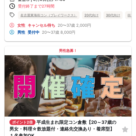
受付終了まで27時間
名古屋東海街コン（プレイワークス）
20代向け
30代向け
街コ
女性
キャンセル待ち
20〜37歳
2,000円
男性
受付中
20〜37歳
8,000円
男性急募！
平成生まれ限定コン倉敷【20～37歳の
ポイント2倍
男女・料理☆飲放題付・連絡先交換あり・着席型】
１名参加OK