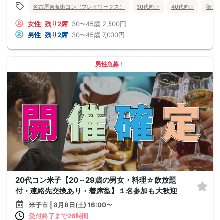
名古屋東海街コン（プレイワークス）
30代向け
40代向け
街コ
女性
残り2席
30〜45歳
2,500円
男性
残り2席
30〜45歳
7,000円
男性急募！
20代コン米子【20～29歳の男女・料理☆飲放題
付・連絡先交換あり・着席型】１名参加も大歓迎
米子市 | 8月8日(土) 16:00〜
受付終了まで26時間