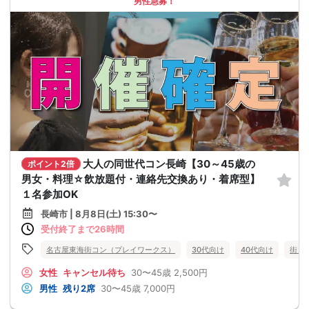
男性急募！
大人の同世代コン長崎【30～45歳の
ポイント2倍
男女・料理☆飲放題付・連絡先交換あり・着席型】
１名参加OK
長崎市 | 8月8日(土) 15:30〜
受付終了まで26時間
名古屋東海街コン（プレイワークス）
30代向け
40代向け
街コ
女性
キャンセル待ち
30〜45歳
2,500円
男性
残り2席
30〜45歳
7,000円