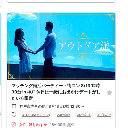
マッチング婚活パーティー・街コン 8/13 12時
30分 in 神戸 休日は一緒にお出かけデートがし
たい方限定
神戸市内その他 | 8月13日(木) 12:30〜
庫県
神戸市内その他
OTOCON(オトコン)
20代向け
30代向け
40代向け
女性無
女性
残りわずか
28〜39歳
無料