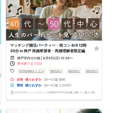
マッチング婚活パーティー・街コン 8/9 12時
30分 in 神戸 再婚希望者・再婚理解者限定編
神戸市内その他 | 8月9日(日) 12:30〜
受付終了まで2日
OTOCON(オトコン)
30代向け
40代向け
50代向け
女性無
庫県
神戸市内その他
女性
残りわずか
38〜57歳
無料
男性
残りわずか
38〜57歳
3,500円
OTOCONイベントラウンジ 兵庫県神戸市中央区磯上通6-1-1 磯上公園ビル5階