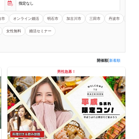
指定なし
路市
オンライン婚活
明石市
加古川市
三田市
丹波市
淡路市
女性無料
婚活セミナー
開催順
|
新着順
男性急募！