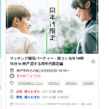
マッチング婚活パーティー・街コン 8/9 14時
15分 in 神戸 恋する同年代限定編
神戸市内その他 | 8月9日(日) 14:15〜
受付終了まで2日
OTOCON(オトコン)
20代向け
30代向け
女性無料
兵庫県
庫県
神戸市内その他
女性
残りわずか
23〜37歳
無料
男性
残りわずか
23〜37歳
3,000円
OTOCONイベントラウンジ 兵庫県神戸市中央区磯上通6-1-1 磯上公園ビル5階