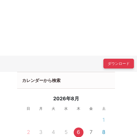
ダウンロード
カレンダーから検索
2026年8月
日
月
火
水
木
金
土
1
2
3
4
5
6
7
8