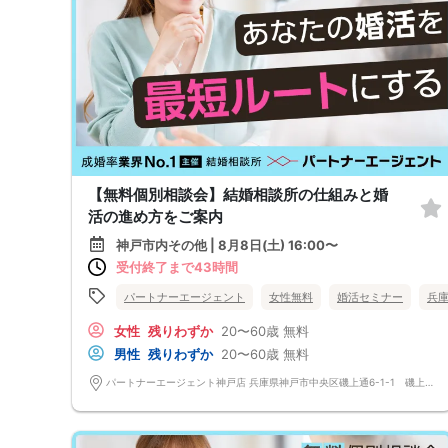
【無料個別相談会】結婚相談所の仕組みと婚
活の進め方をご案内
神戸市内その他 | 8月8日(土) 16:00〜
受付終了まで43時間
パートナーエージェント
女性無料
婚活セミナー
兵
女性
残りわずか
20〜60歳
無料
男性
残りわずか
20〜60歳
無料
パートナーエージェント神戸店 兵庫県神戸市中央区磯上通6-1-1 磯上公園ビル5階