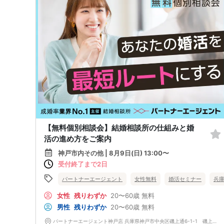
【無料個別相談会】結婚相談所の仕組みと婚
活の進め方をご案内
神戸市内その他 | 8月9日(日) 13:00〜
受付終了まで2日
パートナーエージェント
女性無料
婚活セミナー
兵
女性
残りわずか
20〜60歳
無料
男性
残りわずか
20〜60歳
無料
パートナーエージェント神戸店 兵庫県神戸市中央区磯上通6-1-1 磯上公園ビル5階