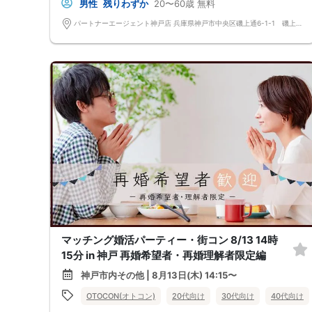
男性
残りわずか
20〜60歳
無料
パートナーエージェント神戸店 兵庫県神戸市中央区磯上通6-1-1 磯上公園ビル5階
マッチング婚活パーティー・街コン 8/13 14時
15分 in 神戸 再婚希望者・再婚理解者限定編
神戸市内その他 | 8月13日(木) 14:15〜
OTOCON(オトコン)
20代向け
30代向け
40代向け