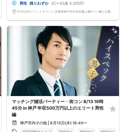
男性
残りわずか
32〜43歳
4,500円
OTOCONイベントラウンジ 兵庫県神戸市中央区磯上通6-1-1 磯上公園ビル5階
マッチング婚活パーティー・街コン 8/13 16時
45分 in 神戸 年収500万円以上のエリート男性
編
神戸市内その他 | 8月13日(木) 16:45〜
50代向け
女性無料
兵庫県
神戸市内その他
OTOCON(オトコン)
20代向け
30代向け
40代向け
女性無