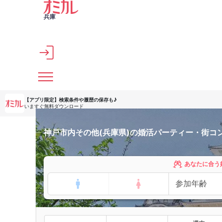
メインコンテンツへスキップ
兵庫
【アプリ限定】
検索条件や履歴の保存も♪
いますぐ無料ダウンロード
神戸市内その他(兵庫県)の婚活パーティー・街コ
あなたに合う