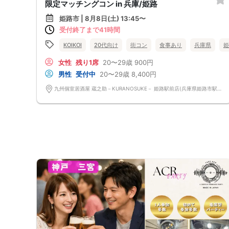
限定マッチングコン in 兵庫/姫路
姫路市 | 8月8日(土) 13:45〜
受付終了まで41時間
KOIKOI
20代向け
街コン
食事あり
兵庫県
姫
女性
残り1席
20〜29歳
900円
男性
受付中
20〜29歳
8,400円
九州個室居酒屋 蔵之助－KURANOSUKE－ 姫路駅前店(兵庫県姫路市駅前町232 しらさぎ駅前ビルB1) 兵庫県姫路市駅前町232 しらさぎ駅前ビルB1