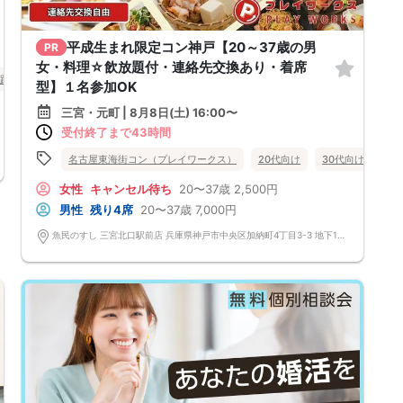
平成生まれ限定コン神戸【20～37歳の男
PR
女・料理☆飲放題付・連絡先交換あり・着席
路市
型】１名参加OK
三宮・元町 | 8月8日(土) 16:00〜
受付終了まで43時間
名古屋東海街コン（プレイワークス）
20代向け
30代向け
街
女性
キャンセル待ち
20〜37歳
2,500円
男性
残り4席
20〜37歳
7,000円
魚民のすし 三宮北口駅前店 兵庫県神戸市中央区加納町4丁目3-3 地下1F さくら三神ﾋﾞﾙ