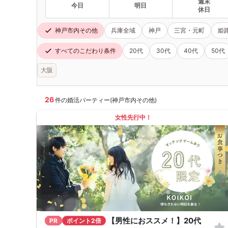
週末
今日
明日
休日
神戸市内その他
兵庫全域
神戸
三宮・元町
姫
すべてのこだわり条件
20代
30代
40代
50代
大阪
26
件の婚活パーティー(神戸市内その他)
女性先行中！
【男性におススメ！】20代
PR
ポイント2倍