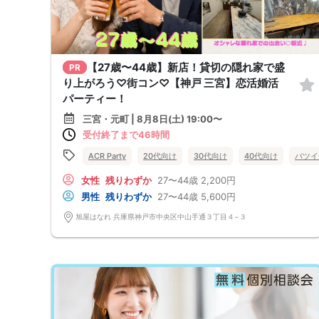
【27歳〜44歳】新店！貸切の隠れ家で盛
PR
り上がろう♡街コン♡【神戸 三宮】恋活婚活
パーティー！
三宮・元町 | 8月8日(土) 19:00〜
受付終了まで46時間
ACR Party
20代向け
30代向け
40代向け
バツイ
女性
残りわずか
27〜44歳
2,200円
男性
残りわずか
27〜44歳
5,600円
旭屋はなれ 兵庫県神戸市中央区中山手通３丁目４−３