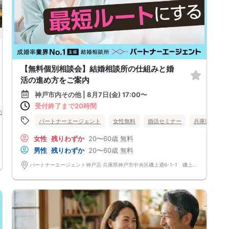
【無料個別相談会】結婚相談所の仕組みと婚
活の進め方をご案内
神戸市内その他 | 8月7日(金) 17:00〜
受付終了まで20時間
チ・再婚
街コン
食事あり
兵庫県
三宮・元町
パートナーエージェント
女性無料
婚活セミナー
兵庫県
神
女性
残りわずか
20〜60歳
無料
男性
残りわずか
20〜60歳
無料
パートナーエージェント神戸店 兵庫県神戸市中央区磯上通6-1-1 磯上公園ビル5階