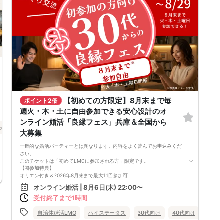
【初めての方限定】8月末まで毎
ポイント2倍
週火・木・土に自由参加できる安心設計のオ
ンライン婚活「良縁フェス」兵庫＆全国から
チ・再婚
街コン
食事あり
兵庫県
三宮・元町
大募集
一般的な婚活パーティーとは異なります。内容をよく読んでお申込みくだ
さい。
このチケットは「初めてLMOに参加される方」限定です。
【初参加特典】
オリエン付き＆2026年8月末まで最大11回参加可
・男性：14,980円（1回あたり約1,362円）
オンライン婚活 | 8月6日(木) 22:00〜
・女性：4,980円（1回あたり約453円）
受付終了まで1時間
LMO「良縁フェス」は、複数回の交流を通じて人柄や相性をじっくり確
かめられるオンライン婚活イベントです。
毎回のグループ交流で少しずつ距離を縮めながら、自分らしい関わり方を
自治体婚活LMO
ハイステータス
30代向け
40代向け
バツ
試していきたい方に向いています。