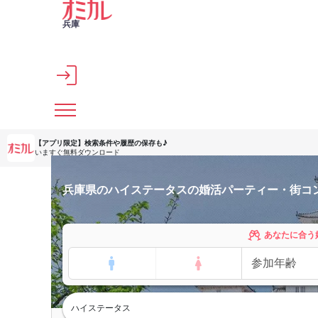
メインコンテンツへスキップ
兵庫
【アプリ限定】
検索条件や履歴の保存も♪
いますぐ無料ダウンロード
兵庫県のハイステータスの婚活パーティー・街コ
あなたに合う
ハイステータス