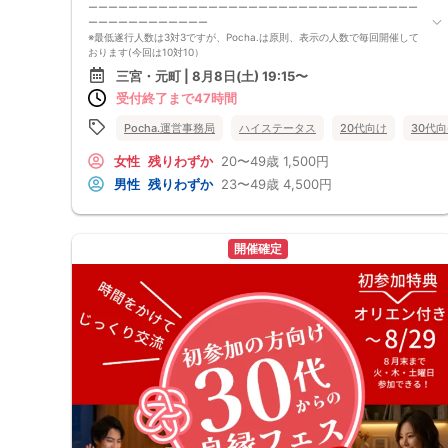
ーーーーーーーーーーーーーーーーーーーーーーーーーーーーーーーーー
ーーーーーーーーーーーー
※最低遂行人数は3対3ですが、Pocha.は原則、表示の人数で毎回開催して
おります(今回は10対10）
ーーーーーーーーーーーーーーーーーーーーーーーーーーーーーーーーー
三宮・元町 | 8月8日(土) 19:15〜
ーーーーーーーーーーーー
受付終了まで47時間
※イベント中止の場合、当日開催時刻の3時間前までにご連絡させて頂きま
す。また、台風や地震など災害時を除きイベントは95％開催中です
(2024~2025年実績)
Pocha.運営事務局
ハイステータス
20代向け
30代
ーーーーーーーーーーーーーーーーーーーーーーーーーーーーーーーーー
ーーーーーーーーーーーー
女性
残りわずか
20〜49歳
1,500円
ぽっちゃり女性限定のお見合いパーティ！【Pocha.運営事務局】です。
男性
残りわずか
23〜49歳
4,500円
ぽっちゃり女性の為のイベントを開催し、今年で16年目を迎えました！全
国で毎年約5,500名様程に御参加頂いています☆
ーーーーーーーーーーーーーーーーーーーーーーーーーーーーーーーーー
ーーーーーーーーーーーー
マスコミにも多数ご協力させて頂いております！
開催確定
フジテレビ『バイキング』『ダウンタウンなう』
TV朝日『新婚さんいらっしゃい』
TBS『朝ズバッ！』
TBS 『中居大輔と本田翼と夜な夜なラブ子さん』
雑誌『FRIDAY』『週刊SPA！』など他多数！
ーーーーーーーーーーーーーーーーーーーーーーーーーーーーーーーーー
ーーーーーーーーーーーー
三宮駅前にて！ぽっちゃり女性限定！お見合いパーティ編を開催です！
じっくり婚活をお楽しみ下さいませ☆
【結婚報告殺到中！直近では昨年10月のイベントより】
ーーーーーーーーーーーーーーーーーーーーーーーーーーーーーーーーー
ーーーーーーーーーーーー
女性は、ぷちぽちゃ様～3桁ぽっちゃり様が中心の企画となります！