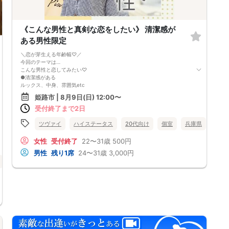
《こんな男性と真剣な恋をしたい》 清潔感が
ある男性限定
＼恋が芽生える年齢幅♡／
今回のテーマは…
こんな男性と恋してみたい♡
●清潔感がある
ルックス、中身、雰囲気etc
魅力的な方と出会える♪
姫路市 | 8月9日(日) 12:00〜
理想の方と出会うチャンスです♡
受付終了まで2日
ツヴァイ
ハイステータス
20代向け
個室
兵庫県
姫路
女性
受付終了
22〜31歳
500円
男性
残り1席
24〜31歳
3,000円
バツイチ・再婚
オンライン婚活
公務員
兵庫県