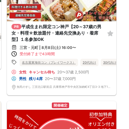
平成生まれ限定コン神戸【20～37歳の男
PR
女・料理☆飲放題付・連絡先交換あり・着席
路市
型】１名参加OK
三宮・元町 | 8月8日(土) 16:00〜
受付終了まで43時間
名古屋東海街コン（プレイワークス）
20代向け
30代向け
街
女性
キャンセル待ち
20〜37歳
2,500円
男性
残り4席
20〜37歳
7,000円
魚民のすし 三宮北口駅前店 兵庫県神戸市中央区加納町4丁目3-3 地下1F さくら三神ﾋﾞﾙ
開催確定