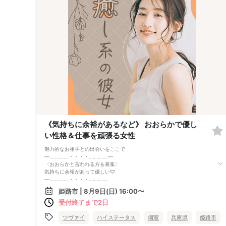
8月30日 20:00まで
同期間に参加した異性の中から1名に申請できます。お相手が了承すると
お見合いが成立し、オンラインで約30分1対1で対話できます。
＜最低遂行人数＞
8月末までに最大10回の交流機会を設け、男女各10名以上の方と出会える
よう募集・運営します。
＜新規募集対象＞
・女性：30〜45歳
・男性：33〜48歳かつ士業・公務員・正社員のいずれか
・男女共通：病気療養中の方は全快後にご参加ください。
＜おことわり＞
※開催案内（中止連絡含む）は初回開始15分前までにお送りします。
※全国から募集しています。日本国内在住で日本からオンライン参加でき
る方に限ります（EEA等を含む海外からの利用不可）。
※新規募集の対象年齢はバランス調整のため変動する場合があります。
※自治体連携時やリピート参加される場合、参加条件が異なることがあり
ます。
《気持ちに余裕があるなど》 おおらかで優し
※イベント中の連絡先交換は禁止です（交換はお見合い成立後、運営を通
い性格＆仕事を頑張る女性
じて行います）。
魅力的なお相手との出会いをここで
―…‥‥‥‥‥‥・・・・‥‥‥‥‥‥…―
〈おおらかと言われる方を募集〉
気持ちに余裕があって優しい♡
―…‥‥‥‥‥‥・・・・‥‥‥‥‥‥…
◆年収500万円以上
姫路市 | 8月9日(日) 16:00〜
◆年収400万円以上＆大卒
受付終了まで2日
いずれかに当てはまる身長170cm以上の男性
素敵なお相手に出会うならこちらへ。
ツヴァイ
ハイステータス
個室
兵庫県
姫路市