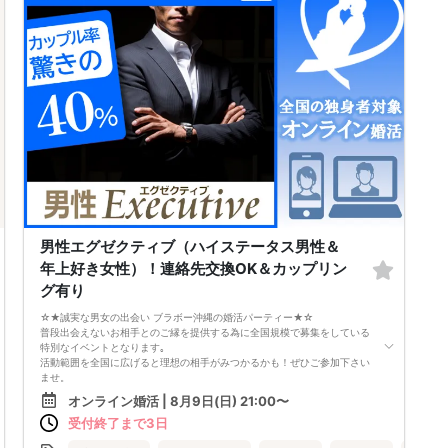
男性エグゼクティブ（ハイステータス男性＆
年上好き女性）！連絡先交換OK＆カップリン
グ有り
☆★誠実な男女の出会い ブラボー沖縄の婚活パーティー★☆
普段出会えないお相手とのご縁を提供する為に全国規模で募集をしている
特別なイベントとなります｡
活動範囲を全国に広げると理想の相手がみつかるかも！ぜひご参加下さい
ませ。
オンライン婚活 | 8月9日(日) 21:00〜
【注意事項】
受付終了まで3日
・全国各地に募集しております。お相手の居住地はご自身の居住地と異な
る場合がございます。