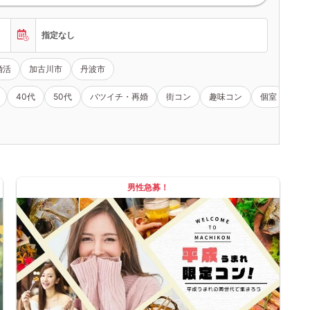
指定なし
婚活
加古川市
丹波市
40代
50代
バツイチ・再婚
街コン
趣味コン
個室
女
男性急募！