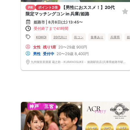
【男性におススメ！】20代
PR
ポイント2倍
限定マッチングコン in 兵庫/姫路
姫路市 | 8月8日(土) 13:45〜
受付終了まで41時間
KOIKOI
20代向け
街コン
食事あり
兵庫県
姫
女性
残り1席
20〜29歳
900円
男性
受付中
20〜29歳
8,400円
九州個室居酒屋 蔵之助－KURANOSUKE－ 姫路駅前店(兵庫県姫路市駅前町232 しらさぎ駅前ビルB1) 兵庫県姫路市駅前町232 しらさぎ駅前ビルB1