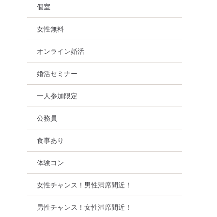
個室
女性無料
オンライン婚活
婚活セミナー
一人参加限定
公務員
食事あり
体験コン
女性チャンス！男性満席間近！
男性チャンス！女性満席間近！
イチ・再婚
オンライン婚活
公務員
兵庫県