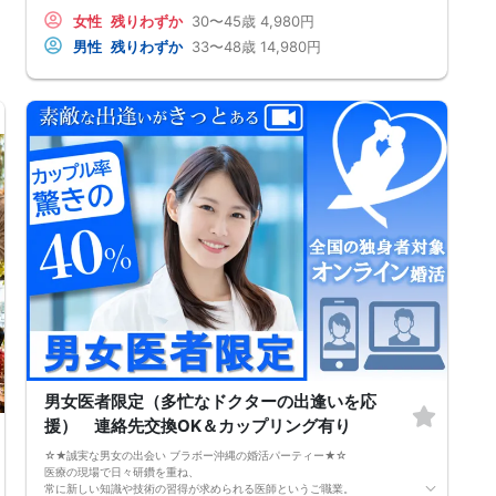
＜参加できる日程＞
女性
残りわずか
30〜45歳
4,980円
初参加オリエン（必須）：8月6日（木） 22:00〜22:30
男性
残りわずか
33〜48歳
14,980円
交流1回目：同日 22:30〜24:00
交流2回目以降：8月8日（土）〜8月末の火・木・土 22:30〜24:00
※2回目以降は遅刻・欠席・早退も自由ですが、お振替・返金はできませ
ん。
＜お見合い申請期限＞
8月30日 20:00まで
同期間に参加した異性の中から1名に申請できます。お相手が了承すると
お見合いが成立し、オンラインで約30分1対1で対話できます。
＜最低遂行人数＞
8月末までに最大11回の交流機会を設け、男女各10名以上の方と出会える
よう募集・運営します。
＜新規募集対象＞
・女性：30〜45歳
・男性：33〜48歳かつ士業・公務員・正社員のいずれか
・男女共通：病気療養中の方は全快後にご参加ください。
＜おことわり＞
※開催案内（中止連絡含む）は初回開始15分前までにお送りします。
※全国から募集しています。日本国内在住で日本からオンライン参加でき
る方に限ります（EEA等を含む海外からの利用不可）。
※新規募集の対象年齢はバランス調整のため変動する場合があります。
※自治体連携時やリピート参加される場合、参加条件が異なることがあり
ます。
男女医者限定（多忙なドクターの出逢いを応
※イベント中の連絡先交換は禁止です（交換はお見合い成立後、運営を通
援） 連絡先交換OK＆カップリング有り
じて行います）。
☆★誠実な男女の出会い ブラボー沖縄の婚活パーティー★☆
医療の現場で日々研鑽を重ね、
常に新しい知識や技術の習得が求められる医師というご職業。