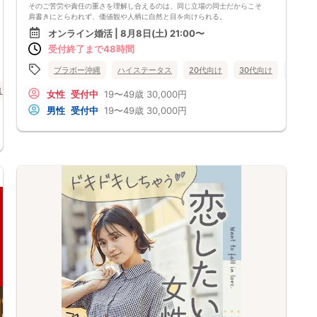
そのご苦労や責任の重さを理解し合えるのは、同じ立場の同士だからこそ
肩書きにとらわれず、価値観や人柄に自然と目を向けられる。
そんな心地よい関係を築ける出会いの場をご用意しました。
オンライン婚活 | 8月8日(土) 21:00〜
受付終了まで48時間
【注意事項】
・ご予約後、参加資格確認のためご連絡を差し上げますのでご対応頂けま
す様お願い申し上げます。
ブラボー沖縄
ハイステータス
20代向け
30代向け
40代向
・全国各地に募集しております。お相手の居住地はご自身の居住地と異な
向け
40代向け
バツイチ・再婚
一人参加限定
兵庫県
三宮・元町
る場合がございます。
女性
受付中
19〜49歳
30,000円
・終了時刻は目安となります。正確な終了時刻はイベント開始時にスタッ
男性
受付中
19〜49歳
30,000円
フよりご案内いたします。
・直前の申込みや当日のキャンセルにより男女比が偏る可能性がございま
すことをご了承ください。
・最少2名～定員10名（男女比調整のため定員になる前にキャンセル待ち
となる場合がございます）
・イベント開催時刻１時間前迄に最小催行人数に満たない場合は中止のご
連絡を差し上げます。
・学生は参加後にお支払い頂いた金額から20,000円を上限にキャッシュ
バック致します。