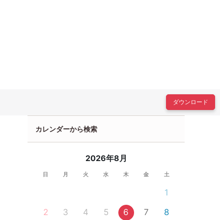
ダウンロード
カレンダーから検索
2026年8月
日
月
火
水
木
金
土
1
2
3
4
5
6
7
8