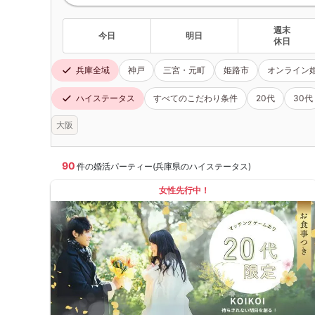
週末
今日
明日
休日
兵庫全域
神戸
三宮・元町
姫路市
オンライン
ハイステータス
すべてのこだわり条件
20代
30代
大阪
90
件の婚活パーティー(兵庫県のハイステータス)
女性先行中！