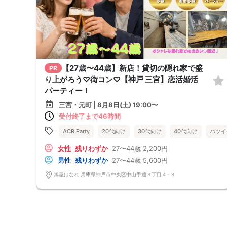
【27歳〜44歳】新店！貸切の隠れ家で盛
PR
り上がろう♡街コン♡【神戸 三宮】恋活婚活
パーティー！
三宮・元町 | 8月8日(土) 19:00〜
受付終了まで46時間
ACR Party
20代向け
30代向け
40代向け
バツイ
女性
残りわずか
27〜44歳
2,200円
男性
残りわずか
27〜44歳
5,600円
旭屋はなれ 兵庫県神戸市中央区中山手通３丁目４−３