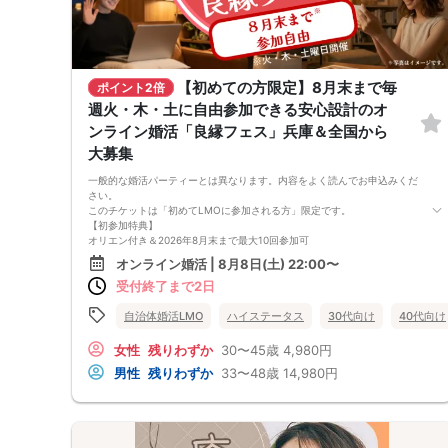
男性は『ぽっちゃりが絶対好き』という男性より『ぽっちゃりな女性も良
いかも』という方にご参加頂いております！
ーーーーーーーーーーーーーーーーーーーーーーーーーーーーーーーーー
ーーーーーーーーーーーー
こちらの企画はアプローチタイム無しです。代わりに最大で5名様の異性
にご連絡先カードをお渡し頂けます！
【初めての方限定】8月末まで毎
ポイント2倍
週火・木・土に自由参加できる安心設計のオ
ンライン婚活「良縁フェス」兵庫＆全国から
大募集
一般的な婚活パーティーとは異なります。内容をよく読んでお申込みくだ
さい。
このチケットは「初めてLMOに参加される方」限定です。
【初参加特典】
オリエン付き＆2026年8月末まで最大10回参加可
・男性：14,980円（1回あたり約1,498円）
オンライン婚活 | 8月8日(土) 22:00〜
・女性：4,980円（1回あたり約498円）
受付終了まで2日
LMO「良縁フェス」は、複数回の交流を通じて人柄や相性をじっくり確
かめられるオンライン婚活イベントです。
毎回のグループ交流で少しずつ距離を縮めながら、自分らしい関わり方を
自治体婚活LMO
ハイステータス
30代向け
40代向け
試していきたい方に向いています。
＜参加できる日程＞
女性
残りわずか
30〜45歳
4,980円
初参加オリエン（必須）：8月8日（土） 22:00〜22:30
男性
残りわずか
33〜48歳
14,980円
交流1回目：同日 22:30〜24:00
交流2回目以降：8月11日（火）〜8月末の火・木・土 22:30〜24:00
※2回目以降は遅刻・欠席・早退も自由ですが、お振替・返金はできませ
ん。
＜お見合い申請期限＞