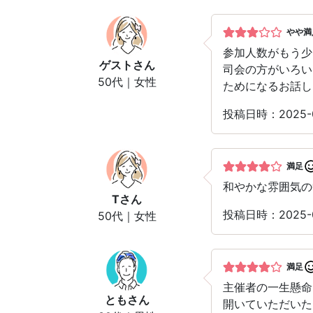
やや満
参加人数がもう少
ゲスト
さん
司会の方がいろい
50代｜女性
ためになるお話し
投稿日時：2025
満足
和やかな雰囲気の
T
さん
投稿日時：2025
50代｜女性
満足
主催者の一生懸命
とも
さん
開いていただいた