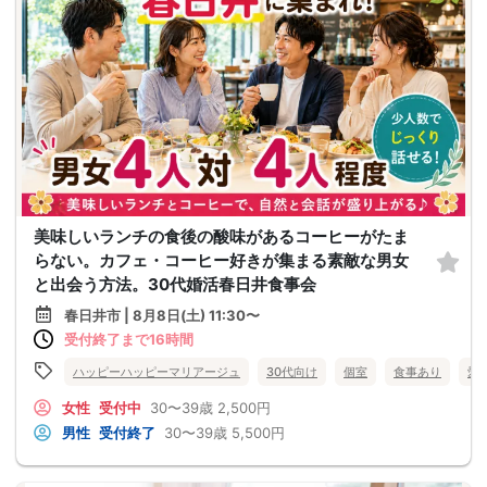
美味しいランチの食後の酸味があるコーヒーがたま
らない。カフェ・コーヒー好きが集まる素敵な男女
と出会う方法。30代婚活春日井食事会
春日井市 | 8月8日(土) 11:30〜
受付終了まで16時間
ハッピーハッピーマリアージュ
30代向け
個室
食事あり
愛
女性
受付中
30〜39歳
2,500円
男性
受付終了
30〜39歳
5,500円