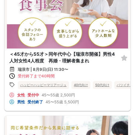
＜45才から55才＞同年代中心【瑞浪市開催】男性4
人対女性4人程度 再婚・理解者集まれ
瑞浪市 | 8月9日(日) 11:30〜
受付終了まで40時間
ハッピーハッピーマリアージュ
40代向け
50代向け
バツイチ・
女性
受付中
45〜55歳
2,500円
男性
受付終了
45〜55歳
5,500円