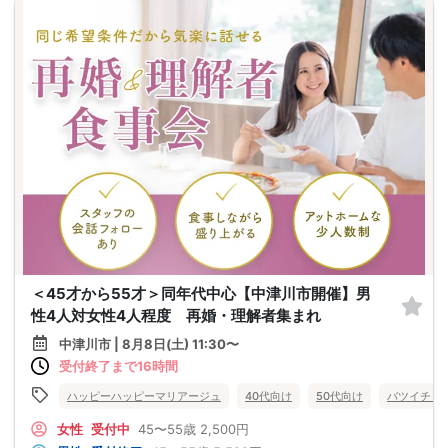
＜45才から55才＞同年代中心【中津川市開催】男
性4人対女性4人程度 再婚・理解者集まれ
中津川市 | 8月8日(土) 11:30〜
受付終了まで16時間
ハッピーハッピーマリアージュ
40代向け
50代向け
バツイチ・
女性
受付中
45〜55歳
2,500円