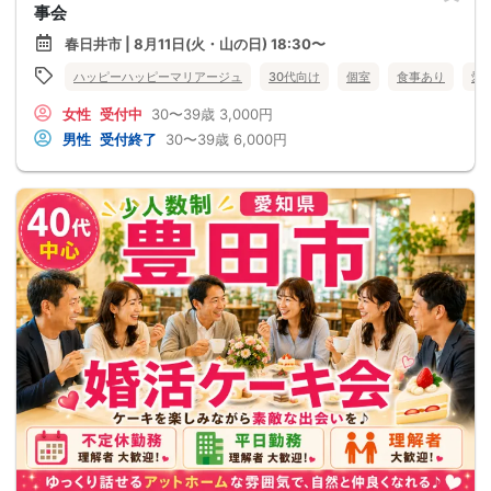
事会
春日井市 | 8月11日(火・山の日) 18:30〜
ハッピーハッピーマリアージュ
30代向け
個室
食事あり
愛
女性
受付中
30〜39歳
3,000円
男性
受付終了
30〜39歳
6,000円