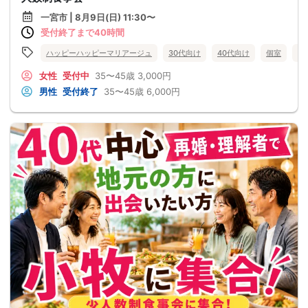
一宮市 | 8月9日(日) 11:30〜
受付終了まで40時間
ハッピーハッピーマリアージュ
30代向け
40代向け
個室
食
女性
受付中
35〜45歳
3,000円
男性
受付終了
35〜45歳
6,000円