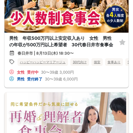
男性 年収500万円以上安定収入あり 女性 男性
の年収が500万円以上希望者 30代春日井市食事会
春日井市 | 8月13日(木) 18:30〜
ハッピーハッピーマリアージュ
30代向け
個室
食事あり
愛
女性
受付中
30〜39歳
3,000円
男性
受付終了
30〜39歳
6,000円