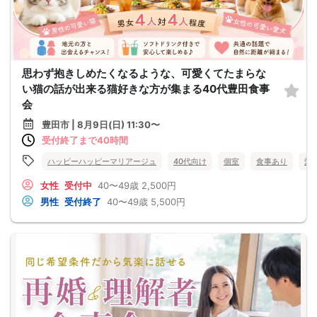
思わず抱きしめたくなるような、可愛くてたまらな
い猫の話が出来る猫好きな方が集まる40代豊田食事
会
豊田市 | 8月9日(日) 11:30〜
受付終了まで40時間
ハッピーハッピーマリアージュ
40代向け
個室
食事あり
愛
女性
受付中
40〜49歳
2,500円
男性
受付終了
40〜49歳
5,500円