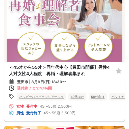
＜45才から55才＞同年代中心【豊田市開催】男性4
人対女性4人程度 再婚・理解者集まれ
豊田市 | 8月9日(日) 18:30〜
受付終了まで47時間
ハッピーハッピーマリアージュ
40代向け
50代向け
バツイチ・
女性
受付中
45〜55歳
2,500円
男性
受付終了
45〜55歳
5,500円