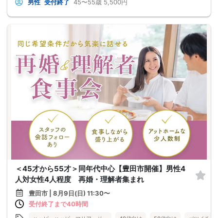
男性
受付終了
45〜55歳
5,500円
＜45才から55才＞同年代中心【豊田市開催】男性4
人対女性4人程度 再婚・理解者集まれ
豊田市 | 8月9日(日) 11:30〜
受付終了まで40時間