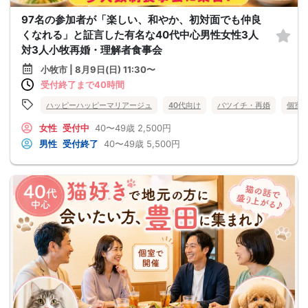
97名の参加者が「楽しい、和やか、初対面でも仲良
くなれる」と証言した有名な40代中心男性女性3人
対3人小牧再婚・理解者食事会
小牧市 | 8月9日(日) 11:30〜
受付終了まで40時間
ハッピーハッピーマリアージュ
40代向け
バツイチ・再婚
個室
女性
受付中
40〜49歳
2,500円
男性
受付終了
40〜49歳
5,500円