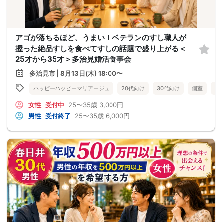
アゴが落ちるほど、うまい！ベテランのすし職人が
握った絶品すしを食べてすしの話題で盛り上がる＜
25才から35才＞多治見婚活食事会
多治見市 | 8月13日(木) 18:00〜
ハッピーハッピーマリアージュ
20代向け
30代向け
個室
食
女性
受付中
25〜35歳
3,000円
男性
受付終了
25〜35歳
6,000円