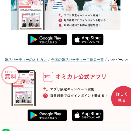
婚活パーティーのオミカレ
全国の婚活パーティー主催者一覧
ハッピーハッ