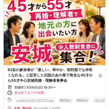
92名の参加者が「楽しい、和やか、初対面でも仲良
くなれる」と証言した伝説のあの巷で有名な45才か
ら55才中心安城再婚・理解者食事会
安城市 | 8月9日(日) 18:30〜
受付終了まで47時間
ハッピーハッピーマリアージュ
40代向け
50代向け
バツイチ・
女性
受付中
45〜55歳
2,500円