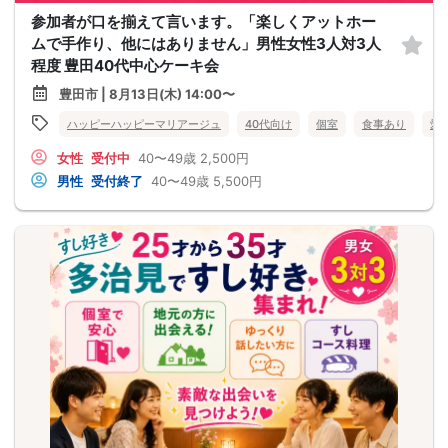
参加者が口を揃えて言います。「楽しくアットホー
ムで手作り、他にはありません」男性女性3人対3人
程度 豊田40代中心ケーキ会
豊田市 | 8月13日(木) 14:00〜
ハッピーハッピーマリアージュ
40代向け
個室
食事あり
愛
女性
受付中
40〜49歳
2,500円
男性
受付終了
40〜49歳
5,500円