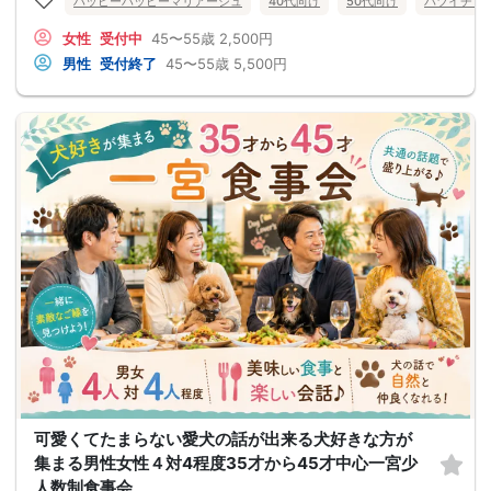
ハッピーハッピーマリアージュ
40代向け
50代向け
バツイチ・
女性
受付中
45〜55歳
2,500円
男性
受付終了
45〜55歳
5,500円
可愛くてたまらない愛犬の話が出来る犬好きな方が
集まる男性女性４対4程度35才から45才中心一宮少
人数制食事会