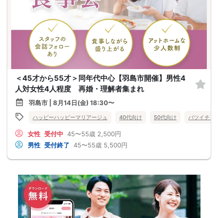
＜45才から55才＞同年代中心【羽島市開催】男性4
人対女性4人程度 再婚・理解者集まれ
羽島市 | 8月14日(金) 18:30〜
ハッピーハッピーマリアージュ
40代向け
50代向け
バツイチ・
女性
受付中
45〜55歳
2,500円
男性
受付終了
45〜55歳
5,500円