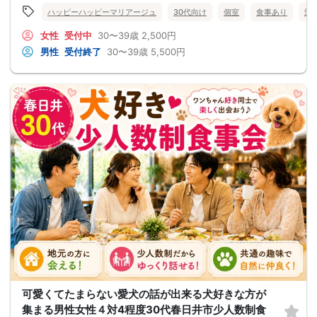
ハッピーハッピーマリアージュ
30代向け
個室
食事あり
愛
女性
受付中
30〜39歳
2,500円
男性
受付終了
30〜39歳
5,500円
可愛くてたまらない愛犬の話が出来る犬好きな方が
集まる男性女性４対4程度30代春日井市少人数制食