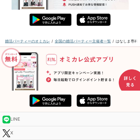
婚活パーティーのオミカレ
全国の婚活パーティー主催者一覧
はなしま専科
LINE
X