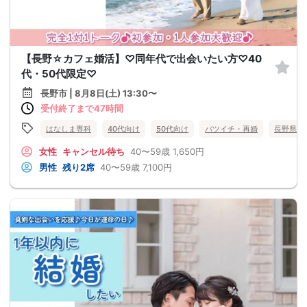
【長野☆カフェ婚活】♡同年代で出会いたい方♡40
代・50代限定♡
長野市 | 8月8日(土) 13:30〜
受付終了まで47時間
はなしま専科
40代向け
50代向け
バツイチ・再婚
長野県
女性
キャンセル待ち
40〜59歳
1,650円
男性
残り2席
40〜59歳
7,100円