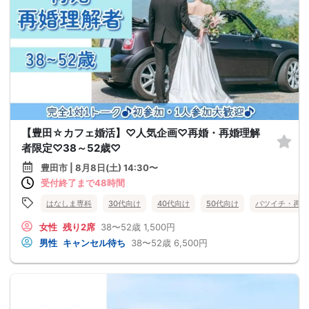
【豊田☆カフェ婚活】♡人気企画♡再婚・再婚理解
者限定♡38～52歳♡
豊田市 | 8月8日(土) 14:30〜
受付終了まで48時間
はなしま専科
30代向け
40代向け
50代向け
バツイチ・再婚
女性
残り2席
38〜52歳
1,500円
男性
キャンセル待ち
38〜52歳
6,500円