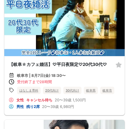
【岐阜☆カフェ婚活】♡平日夜限定♡20代30代♡
岐阜市 | 8月7日(金) 18:30〜
受付終了まで28時間
はなしま専科
20代向け
30代向け
岐阜県
岐阜市
女性
キャンセル待ち
20〜39歳
1,500円
男性
残り2席
20〜39歳
6,980円