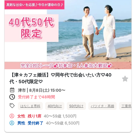
【津☆カフェ婚活】♡同年代で出会いたい方♡40
代・50代限定♡
津市 | 8月8日(土) 15:00〜
受付終了まで48時間
はなしま専科
40代向け
50代向け
バツイチ・再婚
三重県
女性
残り1席
40〜59歳
1,500円
男性
受付終了
40〜59歳
6,500円