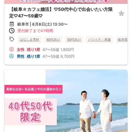
【岐阜☆カフェ婚活】♡50代中心で出会いたい方限
定♡47〜59歳♡
岐阜市 | 8月8日(土) 13:30〜
受付終了まで47時間
はなしま専科
40代向け
50代向け
バツイチ・再婚
岐阜県
女性
残り1席
47〜59歳
1,800円
男性
残り1席
47〜59歳
6,700円