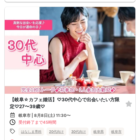
【岐阜☆カフェ婚活】♡30代中心で出会いたい方限
定♡27〜39歳♡
岐阜市 | 8月8日(土) 11:30〜
受付終了まで45時間
はなしま専科
20代向け
30代向け
岐阜県
岐阜市