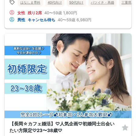
はなしま専科
40代向け
50代向け
バツイチ・再婚
三重県
女性
残り2席
40〜59歳
1,800円
男性
キャンセル待ち
40〜59歳
6,980円
【長岡☆カフェ婚活】♡人気企画♡初婚同士出会い
たい方限定♡23〜38歳♡