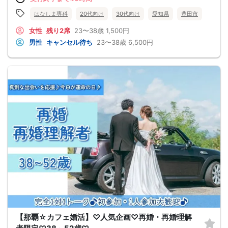
はなしま専科
20代向け
30代向け
愛知県
豊田市
女性
残り2席
23〜38歳
1,500円
男性
キャンセル待ち
23〜38歳
6,500円
【那覇☆カフェ婚活】♡人気企画♡再婚・再婚理解