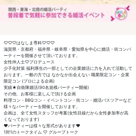
♡♡♡はなしま専科♡♡♡
滋賀県・京都府・福井県・岐阜県・愛知県を中心に婚活・街コンパ
ーティーを開催させて頂いております。
女性仲人士♡プロデュース
少子化対策 福利厚生の一部としての企業婚活に力を入れて活動して
おります。一般の方では なかなか出会えない 職業限定コン・企業
限定コン (プロによる企画)
実績★自衛隊婚活(90名規模パーティー開催)
その他、お客様に楽しんで頂ける企画
料理コン・BBQコン・イベントコン・街コン・婚活バスツアーなど
様々なパーティーを開催しております。
企画は、全て女性スタッフが考案(女性目線だから女性参加率が高
くなっております)
❤︎パーティーは様々な形式があります❤︎
1対1のトークタイム ♡ グループトーク