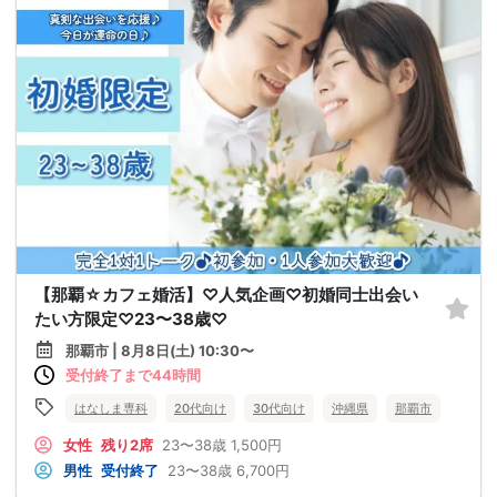
【那覇☆カフェ婚活】♡人気企画♡初婚同士出会い
たい方限定♡23〜38歳♡
那覇市 | 8月8日(土) 10:30〜
受付終了まで44時間
はなしま専科
20代向け
30代向け
沖縄県
那覇市
女性
残り2席
23〜38歳
1,500円
男性
受付終了
23〜38歳
6,700円