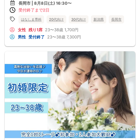
長岡市 | 8月8日(土) 16:30〜
受付終了まで2日
はなしま専科
20代向け
30代向け
新潟県
長岡市
女性
残り1席
23〜38歳
1,700円
男性
受付終了
23〜38歳
7,300円