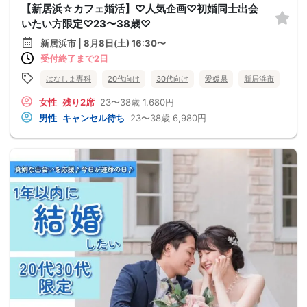
【新居浜☆カフェ婚活】♡人気企画♡初婚同士出会
いたい方限定♡23〜38歳♡
新居浜市 | 8月8日(土) 16:30〜
受付終了まで2日
はなしま専科
20代向け
30代向け
愛媛県
新居浜市
女性
残り2席
23〜38歳
1,680円
男性
キャンセル待ち
23〜38歳
6,980円