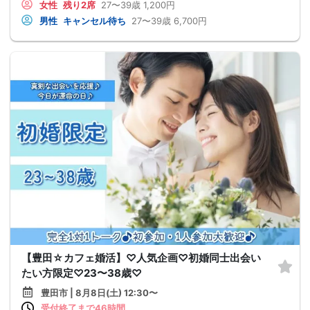
女性
残り2席
27〜39歳
1,200円
男性
キャンセル待ち
27〜39歳
6,700円
【豊田☆カフェ婚活】♡人気企画♡初婚同士出会い
たい方限定♡23〜38歳♡
豊田市 | 8月8日(土) 12:30〜
受付終了まで46時間