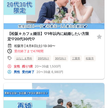
【松阪☆カフェ婚活】♡1年以内に結婚したい方限
定♡20代30代♡
松阪市 | 8月8日(土) 13:30〜
受付終了まで47時間
はなしま専科
20代向け
30代向け
三重県
松阪市
女性
残り1席
20〜39歳
1,500円
男性
受付終了
20〜39歳
6,980円