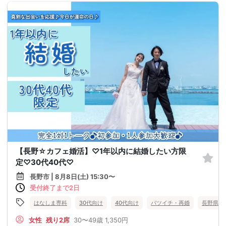
【長野☆カフェ婚活】♡1年以内に結婚したい方限
定♡30代40代♡
長野市 | 8月8日(土) 15:30〜
受付終了まで2日
はなしま専科
30代向け
40代向け
バツイチ・再婚
長野県
女性
残り2席
30〜49歳
1,350円