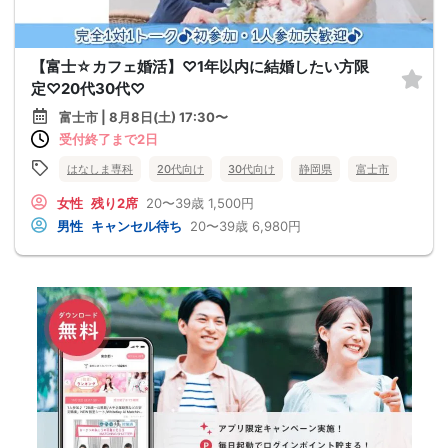
【富士☆カフェ婚活】♡1年以内に結婚したい方限
定♡20代30代♡
富士市 | 8月8日(土) 17:30〜
受付終了まで2日
はなしま専科
20代向け
30代向け
静岡県
富士市
女性
残り2席
20〜39歳
1,500円
男性
キャンセル待ち
20〜39歳
6,980円