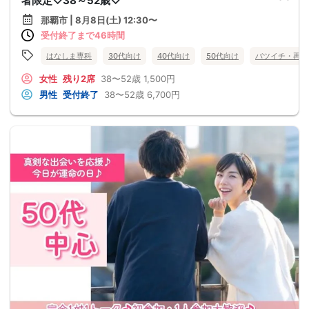
者限定♡38～52歳♡
那覇市 | 8月8日(土) 12:30〜
受付終了まで46時間
はなしま専科
30代向け
40代向け
50代向け
バツイチ・再婚
女性
残り2席
38〜52歳
1,500円
男性
受付終了
38〜52歳
6,700円