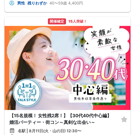
男性
残りわずか
40〜59歳
4,400円
開催確定
15人突破！
【15名規模！ 女性残2席！】【30代40代中心編】
婚活パーティー・街コン～真剣な出会い～
名駅 | 8月11日(火・山の日) 12:30〜