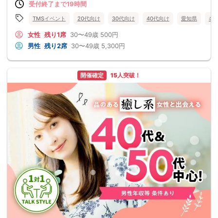
受付終了まで19時間
TMSイベント
20代向け
30代向け
40代向け
愛知県
名
女性
残り1席
30〜49歳
500円
男性
残り2席
30〜49歳
5,300円
開催確定
15人突破！