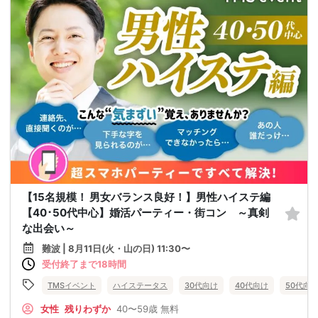
【15名規模！ 男女バランス良好！】男性ハイステ編
【40･50代中心】婚活パーティー・街コン ～真剣
な出会い～
難波 | 8月11日(火・山の日) 11:30〜
受付終了まで18時間
TMSイベント
ハイステータス
30代向け
40代向け
50代向
女性
残りわずか
40〜59歳
無料