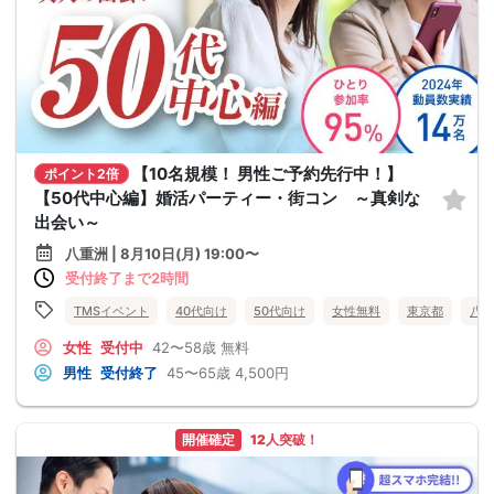
【10名規模！ 男性ご予約先行中！】
ポイント2倍
【50代中心編】婚活パーティー・街コン ～真剣な
出会い～
八重洲 | 8月10日(月) 19:00〜
受付終了まで2時間
TMSイベント
40代向け
50代向け
女性無料
東京都
八重
女性
受付中
42〜58歳
無料
男性
受付終了
45〜65歳
4,500円
開催確定
12人突破！