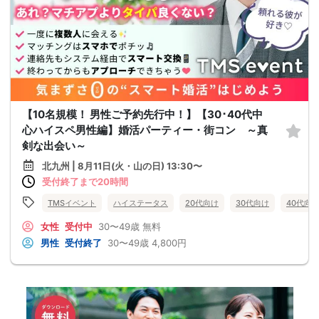
【10名規模！ 男性ご予約先行中！】【30･40代中
心ハイスペ男性編】婚活パーティー・街コン ～真
剣な出会い～
北九州 | 8月11日(火・山の日) 13:30〜
受付終了まで20時間
TMSイベント
ハイステータス
20代向け
30代向け
40代向
女性
受付中
30〜49歳
無料
男性
受付終了
30〜49歳
4,800円