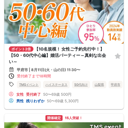
【10名規模！ 女性ご予約先行中！】
ポイント2倍
【50・60代中心編】婚活パーティー～真剣な出会
い～
甲府市 | 8月11日(火・山の日) 11:30〜
受付終了まで18時間
TMSイベント
ハイステータス
50代向け
山梨県
甲府市
女性
受付終了
50〜69歳
500円
男性
残りわずか
50〜69歳
5,300円
開催確定
15人突破！