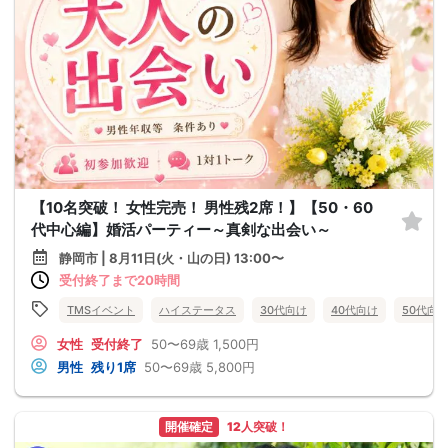
【10名突破！ 女性完売！ 男性残2席！】【50・60
代中心編】婚活パーティー～真剣な出会い～
静岡市 | 8月11日(火・山の日) 13:00〜
受付終了まで20時間
TMSイベント
ハイステータス
30代向け
40代向け
50代向
女性
受付終了
50〜69歳
1,500円
男性
残り1席
50〜69歳
5,800円
開催確定
12人突破！