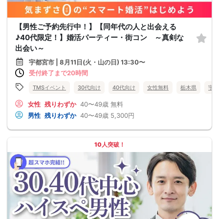
【男性ご予約先行中！】【同年代の人と出会える
♪40代限定！】婚活パーティー・街コン ～真剣な
出会い～
宇都宮市 | 8月11日(火・山の日) 13:30〜
受付終了まで20時間
TMSイベント
30代向け
40代向け
女性無料
栃木県
宇都
女性
残りわずか
40〜49歳
無料
男性
残りわずか
40〜49歳
5,300円
10人突破！