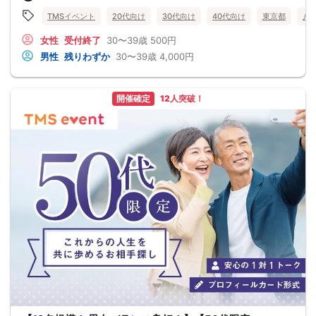
TMSイベント
20代向け
30代向け
40代向け
東京都
八
女性
受付終了
30〜39歳
500円
男性
残りわずか
30〜39歳
4,000円
開催確定
12人突破！