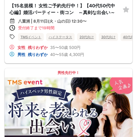
【15名規模！ 女性ご予約先行中！】【40代50代中
心編】婚活パーティー・街コン ～真剣な出会い～
八重洲 | 8月11日(火・山の日) 12:30〜
受付終了まで19時間
TMSイベント
ハイステータス
20代向け
30代向け
40代向
女性
残りわずか
35〜50歳
500円
男性
残りわずか
40〜55歳
4,300円
男性先行中！