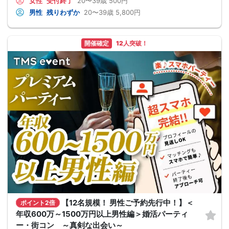
女性
受付終了
20〜39歳
500円
男性
残りわずか
20〜39歳
5,800円
開催確定
12人突破！
【12名規模！ 男性ご予約先行中！】＜
ポイント2倍
年収600万～1500万円以上男性編＞婚活パーティ
ー・街コン ～真剣な出会い～