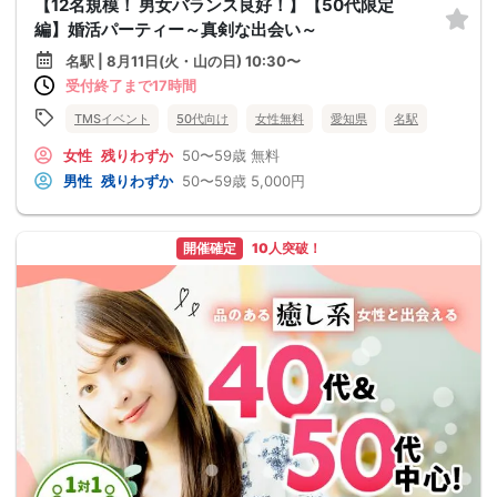
【12名規模！ 男女バランス良好！】【50代限定
編】婚活パーティー～真剣な出会い～
名駅 | 8月11日(火・山の日) 10:30〜
受付終了まで17時間
TMSイベント
50代向け
女性無料
愛知県
名駅
女性
残りわずか
50〜59歳
無料
男性
残りわずか
50〜59歳
5,000円
開催確定
10人突破！