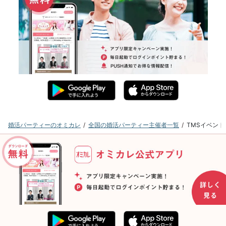
婚活パーティーのオミカレ
全国の婚活パーティー主催者一覧
TMSイベン