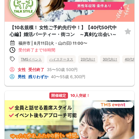
【10名規模！ 女性ご予約先行中！】【40代50代中
心編】婚活パーティー・街コン ～真剣な出会い～
福井市 | 8月11日(火・山の日) 11:00〜
受付終了まで18時間
TMSイベント
ハイステータス
20代向け
30代向け
40代向
女性
受付終了
35〜50歳
500円
男性
残りわずか
40〜55歳
6,300円
開催確定
10人突破！