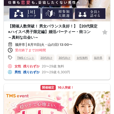
【開催人数突破！ 男女バランス良好！】【20代限定
×ハイスペ男子限定編】婚活パーティー・街コン
～真剣な出会い～
福井市 | 8月11日(火・山の日) 13:00〜
受付終了まで20時間
TMSイベント
20代向け
30代向け
女性無料
福井県
福井
女性
残りわずか
20〜29歳
無料
男性
残りわずか
20〜29歳
6,300円
開催確定
10人突破！