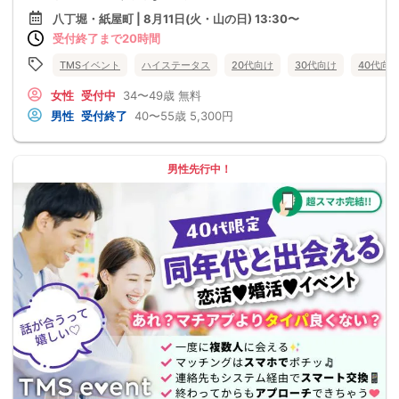
八丁堀・紙屋町 | 8月11日(火・山の日) 13:30〜
受付終了まで20時間
TMSイベント
ハイステータス
20代向け
30代向け
40代向
女性
受付中
34〜49歳
無料
男性
受付終了
40〜55歳
5,300円
男性先行中！