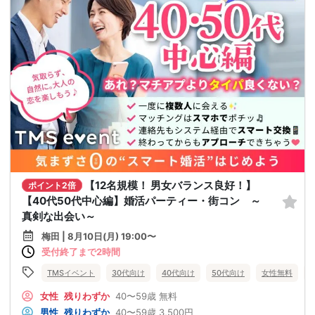
【12名規模！ 男女バランス良好！】
ポイント2倍
【40代50代中心編】婚活パーティー・街コン ～
真剣な出会い～
梅田 | 8月10日(月) 19:00〜
受付終了まで2時間
TMSイベント
30代向け
40代向け
50代向け
女性無料
女性
残りわずか
40〜59歳
無料
男性
残りわずか
40〜59歳
3,500円