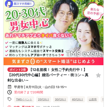
【12名規模！ 女性ご予約先行中！】
ポイント2倍
【20代30代中心編】婚活パーティー・街コン～真
剣な出会い～
甲府市 | 8月11日(火・山の日) 13:15〜
受付終了まで20時間
TMSイベント
20代向け
30代向け
40代向け
山梨県
甲