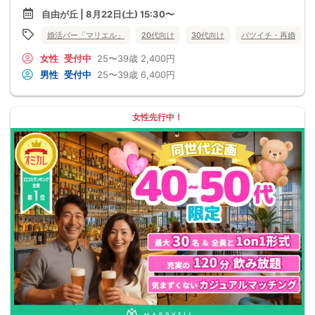
自由が丘 | 8月22日(土) 15:30〜
婚活バー「マリエル」
20代向け
30代向け
バツイチ・再婚
女性
受付中
25〜39歳
2,400円
男性
受付中
25〜39歳
6,400円
女性先行中！