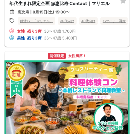
年代生まれ限定企画 @恵比寿 Contact｜マリエル
恵比寿 | 8月15日(土) 15:00〜
婚活バー「マリエル」
30代向け
40代向け
バツイチ・再婚
女性
残り3席
36〜47歳
1,700円
男性
残り3席
36〜47歳
5,400円
開催確定
女性満席！