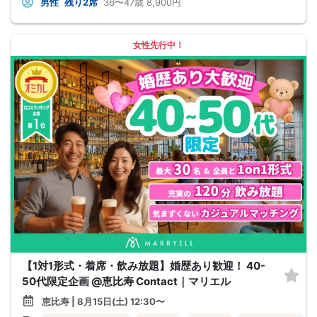
男性
残り2席
36〜47歳
8,900円
女性先行中！
【1対1形式・着席・飲み放題】婚歴あり歓迎！ 40-
50代限定企画 @恵比寿 Contact｜マリエル
恵比寿 | 8月15日(土) 12:30〜