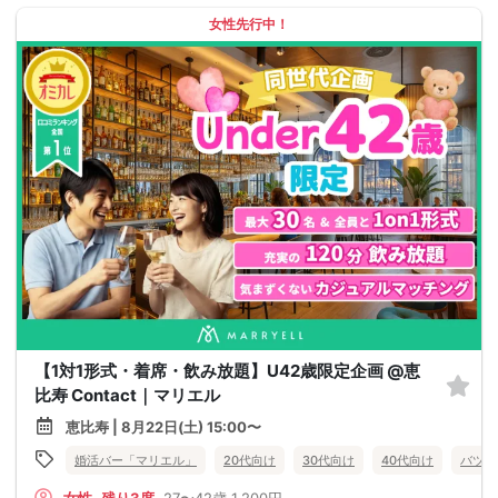
女性先行中！
【1対1形式・着席・飲み放題】U42歳限定企画 @恵
比寿 Contact｜マリエル
恵比寿 | 8月22日(土) 15:00〜
婚活バー「マリエル」
20代向け
30代向け
40代向け
バツイ
女性
残り3席
27〜42歳
1,200円