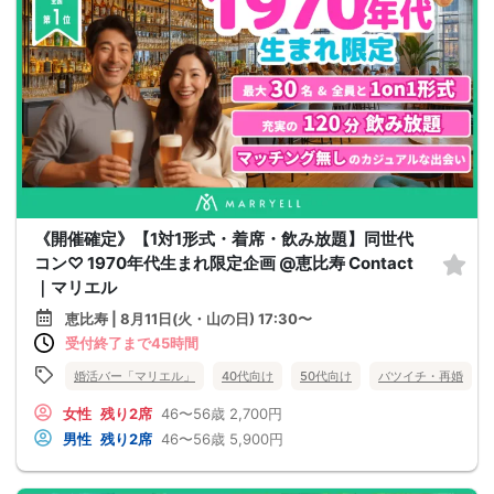
《開催確定》【1対1形式・着席・飲み放題】同世代
コン♡ 1970年代生まれ限定企画 @恵比寿 Contact
｜マリエル
恵比寿 | 8月11日(火・山の日) 17:30〜
受付終了まで45時間
婚活バー「マリエル」
40代向け
50代向け
バツイチ・再婚
女性
残り2席
46〜56歳
2,700円
男性
残り2席
46〜56歳
5,900円