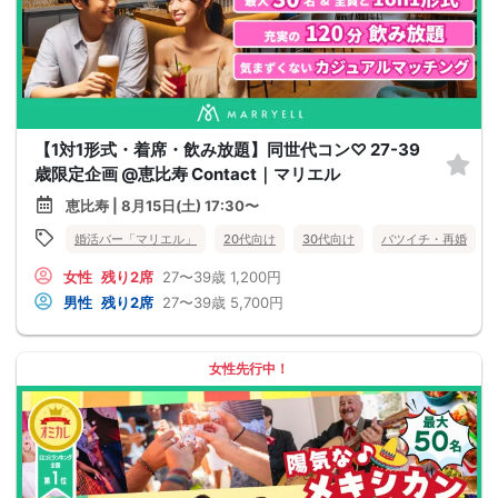
【1対1形式・着席・飲み放題】同世代コン♡ 27-39
歳限定企画 @恵比寿 Contact｜マリエル
恵比寿 | 8月15日(土) 17:30〜
婚活バー「マリエル」
20代向け
30代向け
バツイチ・再婚
女性
残り2席
27〜39歳
1,200円
男性
残り2席
27〜39歳
5,700円
女性先行中！