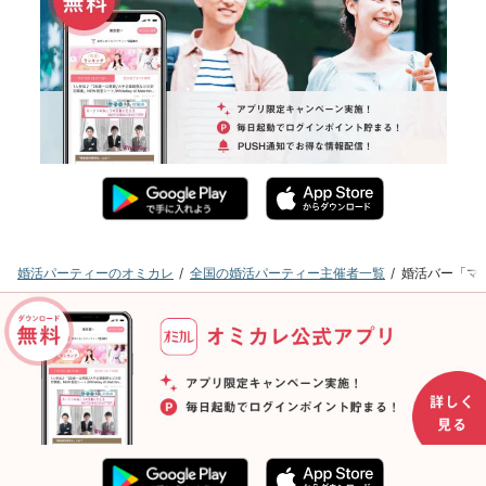
婚活パーティーのオミカレ
全国の婚活パーティー主催者一覧
婚活バー「マ