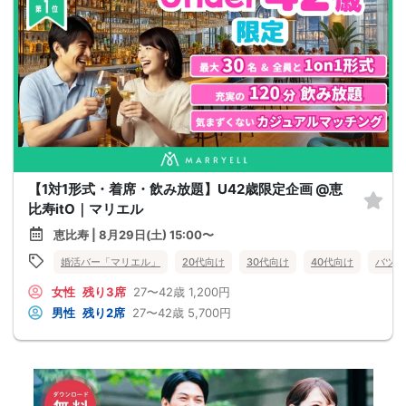
【1対1形式・着席・飲み放題】U42歳限定企画 @恵
比寿itO｜マリエル
恵比寿 | 8月29日(土) 15:00〜
婚活バー「マリエル」
20代向け
30代向け
40代向け
バツイ
女性
残り3席
27〜42歳
1,200円
男性
残り2席
27〜42歳
5,700円