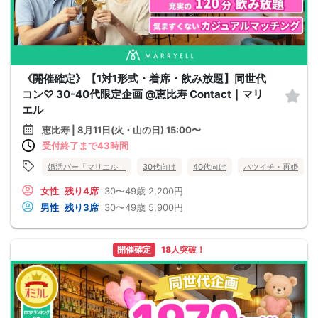
《開催確定》【1対1形式・着席・飲み放題】同世代
コン♡ 30-40代限定企画 @恵比寿 Contact｜マリ
エル
恵比寿 | 8月11日(火・山の日) 15:00〜
受付終了まで43時間
婚活バー「マリエル」
30代向け
40代向け
バツイチ・再婚
女性
残り4席
30〜49歳
2,200円
男性
残り3席
30〜49歳
5,900円
開催確定
18人突破！