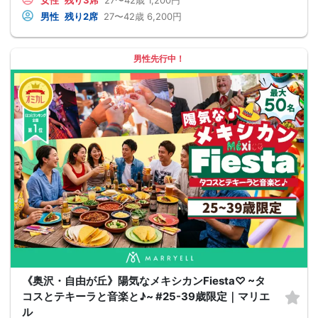
男性
残り2席
27〜42歳
6,200円
男性先行中！
《奥沢・自由が丘》陽気なメキシカンFiesta♡ ~タ
コスとテキーラと音楽と♪~ #25-39歳限定｜マリエ
ル