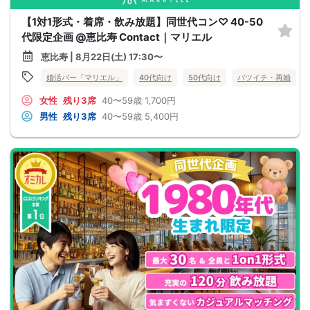
【1対1形式・着席・飲み放題】同世代コン♡ 40-50
代限定企画 @恵比寿 Contact｜マリエル
恵比寿 | 8月22日(土) 17:30〜
婚活バー「マリエル」
40代向け
50代向け
バツイチ・再婚
女性
残り3席
40〜59歳
1,700円
男性
残り3席
40〜59歳
5,400円