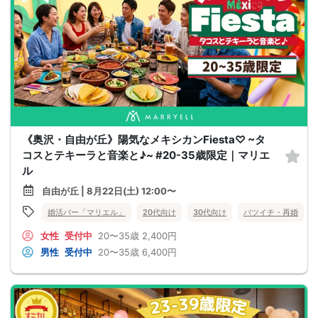
《奥沢・自由が丘》陽気なメキシカンFiesta♡ ~タ
コスとテキーラと音楽と♪~ #20-35歳限定｜マリエ
ル
自由が丘 | 8月22日(土) 12:00〜
婚活バー「マリエル」
20代向け
30代向け
バツイチ・再婚
女性
受付中
20〜35歳
2,400円
男性
受付中
20〜35歳
6,400円