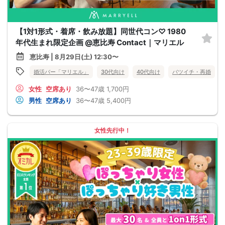
【1対1形式・着席・飲み放題】同世代コン♡ 1980
年代生まれ限定企画 @恵比寿 Contact｜マリエル
恵比寿 | 8月29日(土) 12:30〜
婚活バー「マリエル」
30代向け
40代向け
バツイチ・再婚
女性
空席あり
36〜47歳
1,700円
男性
空席あり
36〜47歳
5,400円
女性先行中！