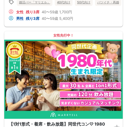
婚活バー「マリエル」
40代向け
50代向け
バツイチ・再婚
女性
残り3席
40〜59歳
1,700円
男性
残り3席
40〜59歳
5,400円
女性先行中！
【1対1形式・着席・飲み放題】同世代コン♡ 1980