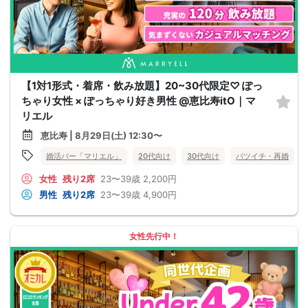
【1対1形式・着席・飲み放題】20~30代限定♡ ぽっ
ちゃり女性 × ぽっちゃり好き男性 @恵比寿itO｜マ
リエル
恵比寿 | 8月29日(土) 12:30〜
婚活バー「マリエル」
20代向け
30代向け
バツイチ・再婚
女性
残り2席
23〜39歳
2,200円
男性
残り2席
23〜39歳
4,900円
女性先行中！