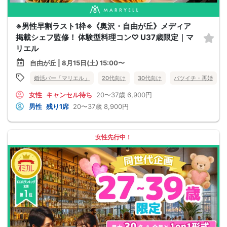
※男性早割ラスト1枠※《奥沢・自由が丘》メディア
掲載シェフ監修！ 体験型料理コン♡ U37歳限定｜マ
リエル
自由が丘 | 8月15日(土) 15:00〜
婚活バー「マリエル」
20代向け
30代向け
バツイチ・再婚
女性
キャンセル待ち
20〜37歳
6,900円
男性
残り1席
20〜37歳
8,900円
女性先行中！