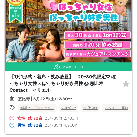
【1対1形式・着席・飲み放題】 20-30代限定♡ ぽ
っちゃり女性 × ぽっちゃり好き男性 @ 恵比寿
Contact｜マリエル
恵比寿 | 8月22日(土) 12:30〜
婚活バー「マリエル」
20代向け
30代向け
バツイチ・再婚
女性
残り2席
23〜39歳
2,700円
男性
残り2席
23〜39歳
4,900円