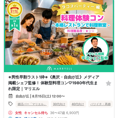
※男性早割ラスト1枠※《奥沢・自由が丘》メディア
掲載シェフ監修！ 体験型料理コン♡1980年代生ま
れ限定｜マリエル
自由が丘 | 8月15日(土) 12:00〜
婚活バー「マリエル」
30代向け
40代向け
バツイチ・再婚
女性
キャンセル待ち
36〜47歳
6,900円