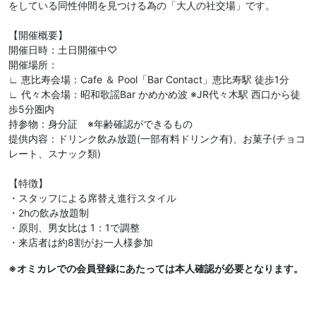
をしている同性仲間を見つける為の「大人の社交場」です。
【開催概要】
開催日時：土日開催中♡
開催場所：
∟ 恵比寿会場：Cafe ＆ Pool「Bar Contact」恵比寿駅 徒歩1分
∟ 代々木会場：昭和歌謡Bar かめかめ波 ※JR代々木駅 西口から徒
歩5分圏内
持参物：身分証 ※年齢確認ができるもの
提供内容：ドリンク飲み放題(一部有料ドリンク有)、お菓子(チョコ
レート、スナック類)
【特徴】
・スタッフによる席替え進行スタイル
・2hの飲み放題制
・原則、男女比は 1：1で調整
・来店者は約8割がお一人様参加
※オミカレでの会員登録にあたっては本人確認が必要となります。