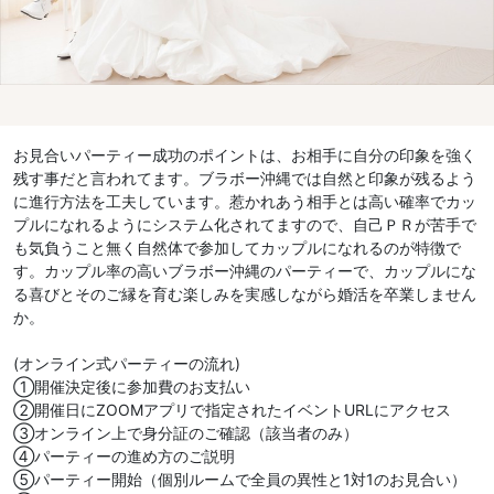
お見合いパーティー成功のポイントは、お相手に自分の印象を強く
残す事だと言われてます。ブラボー沖縄では自然と印象が残るよう
に進行方法を工夫しています。惹かれあう相手とは高い確率でカッ
プルになれるようにシステム化されてますので、自己ＰＲが苦手で
も気負うこと無く自然体で参加してカップルになれるのが特徴で
す。カップル率の高いブラボー沖縄のパーティーで、カップルにな
る喜びとそのご縁を育む楽しみを実感しながら婚活を卒業しません
か。
(オンライン式パーティーの流れ)
①開催決定後に参加費のお支払い
②開催日にZOOMアプリで指定されたイベントURLにアクセス
③オンライン上で身分証のご確認（該当者のみ）
④パーティーの進め方のご説明
⑤パーティー開始（個別ルームで全員の異性と1対1のお見合い）