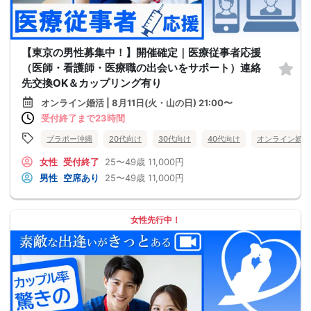
【東京の男性募集中！】開催確定｜医療従事者応援
（医師・看護師・医療職の出会いをサポート）連絡
先交換OK＆カップリング有り
オンライン婚活 | 8月11日(火・山の日) 21:00〜
受付終了まで23時間
ブラボー沖縄
20代向け
30代向け
40代向け
オンライン婚活
女性
受付終了
25〜49歳
11,000円
男性
空席あり
25〜49歳
11,000円
女性先行中！