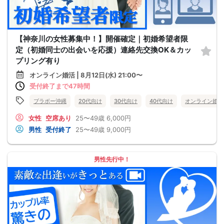
【神奈川の女性募集中！】開催確定｜初婚希望者限
定（初婚同士の出会いを応援）連絡先交換OK＆カッ
プリング有り
オンライン婚活 | 8月12日(水) 21:00〜
受付終了まで47時間
ブラボー沖縄
20代向け
30代向け
40代向け
オンライン婚活
女性
空席あり
25〜49歳
6,000円
男性
受付終了
25〜49歳
9,000円
男性先行中！