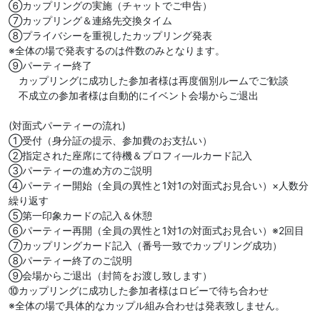
⑥カップリングの実施（チャットでご申告）
⑦カップリング＆連絡先交換タイム
⑧プライバシーを重視したカップリング発表
※全体の場で発表するのは件数のみとなります。
⑨パーティー終了
カップリングに成功した参加者様は再度個別ルームでご歓談
不成立の参加者様は自動的にイベント会場からご退出
(対面式パーティーの流れ)
①受付（身分証の提示、参加費のお支払い）
②指定された座席にて待機＆プロフィ―ルカード記入
③パーティーの進め方のご説明
④パーティー開始（全員の異性と1対1の対面式お見合い）×人数分
繰り返す
⑤第一印象カードの記入＆休憩
⑥パーティー再開（全員の異性と1対1の対面式お見合い）※2回目
⑦カップリングカード記入（番号一致でカップリング成功）
⑧パーティー終了のご説明
⑨会場からご退出（封筒をお渡し致します）
⑩カップリングに成功した参加者様はロビーで待ち合わせ
※全体の場で具体的なカップル組み合わせは発表致しません。