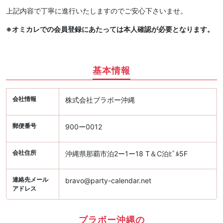
上記内容で丁寧に進行いたしますのでご安心下さいませ。
※オミカレでの会員登録にあたっては本人確認が必要となります。
基本情報
会社情報
株式会社ブラボー沖縄
郵便番号
900ー0012
会社住所
沖縄県那覇市泊2ー1ー18 T＆C泊ﾋﾞﾙ5F
連絡先メール
bravo@party-calendar.net
アドレス
ブラボー沖縄の