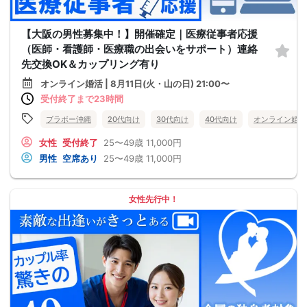
【大阪の男性募集中！】開催確定｜医療従事者応援
（医師・看護師・医療職の出会いをサポート）連絡
先交換OK＆カップリング有り
オンライン婚活 | 8月11日(火・山の日) 21:00〜
受付終了まで23時間
ブラボー沖縄
20代向け
30代向け
40代向け
オンライン婚活
女性
受付終了
25〜49歳
11,000円
男性
空席あり
25〜49歳
11,000円
女性先行中！