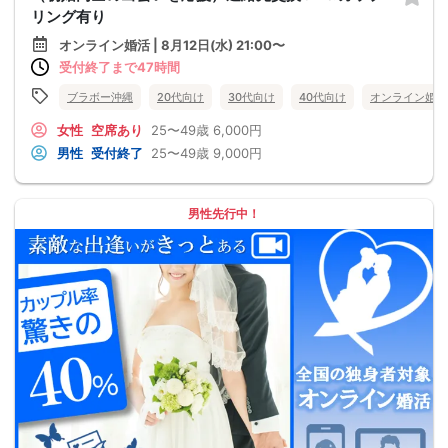
リング有り
オンライン婚活 | 8月12日(水) 21:00〜
受付終了まで47時間
ブラボー沖縄
20代向け
30代向け
40代向け
オンライン婚活
女性
空席あり
25〜49歳
6,000円
男性
受付終了
25〜49歳
9,000円
男性先行中！