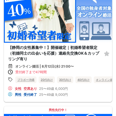
【静岡の女性募集中！】開催確定｜初婚希望者限定
（初婚同士の出会いを応援）連絡先交換OK＆カップ
リング有り
オンライン婚活 | 8月12日(水) 21:00〜
受付終了まで47時間
ブラボー沖縄
20代向け
30代向け
40代向け
オンライン婚活
女性
空席あり
25〜49歳
6,000円
男性
受付終了
25〜49歳
9,000円
男性先行中！