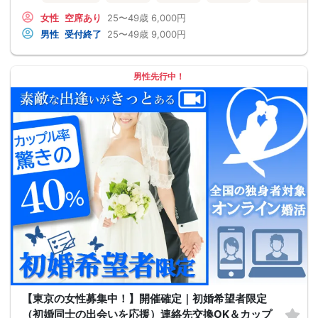
女性
空席あり
25〜49歳
6,000円
男性
受付終了
25〜49歳
9,000円
男性先行中！
【東京の女性募集中！】開催確定｜初婚希望者限定
（初婚同士の出会いを応援）連絡先交換OK＆カップ