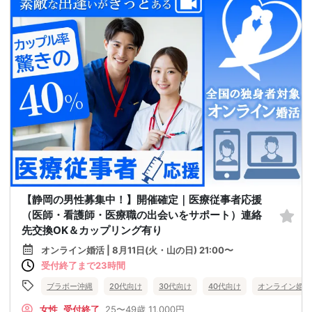
【静岡の男性募集中！】開催確定｜医療従事者応援
（医師・看護師・医療職の出会いをサポート）連絡
先交換OK＆カップリング有り
オンライン婚活 | 8月11日(火・山の日) 21:00〜
受付終了まで23時間
ブラボー沖縄
20代向け
30代向け
40代向け
オンライン婚活
女性
受付終了
25〜49歳
11,000円