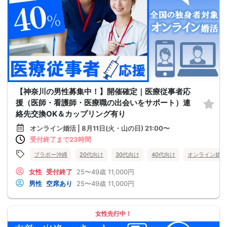
【神奈川の男性募集中！】開催確定｜医療従事者応
援（医師・看護師・医療職の出会いをサポート）連
絡先交換OK＆カップリング有り
オンライン婚活 | 8月11日(火・山の日) 21:00〜
受付終了まで23時間
ブラボー沖縄
20代向け
30代向け
40代向け
オンライン婚活
女性
受付終了
25〜49歳
11,000円
男性
空席あり
25〜49歳
11,000円
女性先行中！