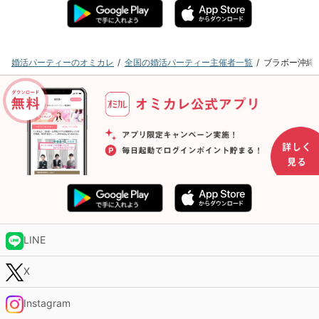
婚活パーティーのオミカレ
全国の婚活パーティー主催者一覧
ブラボー沖縄
LINE
X
Instagram