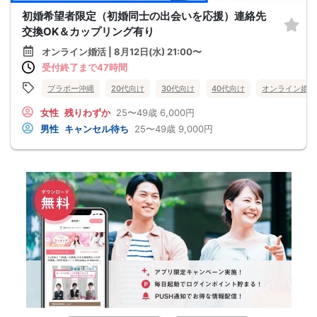
初婚希望者限定（初婚同士の出会いを応援）連絡先
交換OK＆カップリング有り
オンライン婚活 | 8月12日(水) 21:00〜
受付終了まで47時間
ブラボー沖縄
20代向け
30代向け
40代向け
オンライン婚活
女性
残りわずか
25〜49歳
6,000円
男性
キャンセル待ち
25〜49歳
9,000円