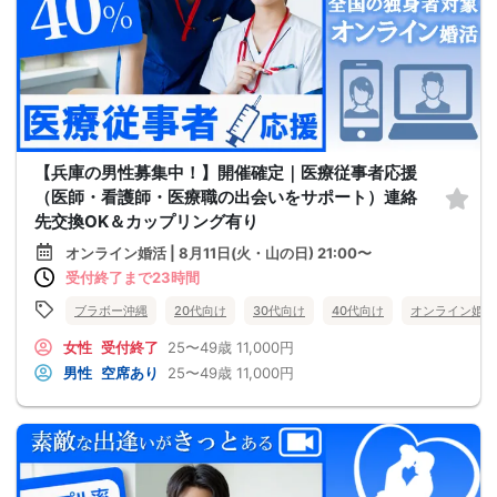
【兵庫の男性募集中！】開催確定｜医療従事者応援
（医師・看護師・医療職の出会いをサポート）連絡
先交換OK＆カップリング有り
オンライン婚活 | 8月11日(火・山の日) 21:00〜
受付終了まで23時間
ブラボー沖縄
20代向け
30代向け
40代向け
オンライン婚活
女性
受付終了
25〜49歳
11,000円
男性
空席あり
25〜49歳
11,000円