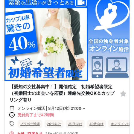
【愛知の女性募集中！】開催確定｜初婚希望者限定
（初婚同士の出会いを応援）連絡先交換OK＆カップ
リング有り
オンライン婚活 | 8月12日(水) 21:00〜
受付終了まで47時間
ブラボー沖縄
20代向け
30代向け
40代向け
オンライン婚活
女性
空席あり
25〜49歳
6,000円