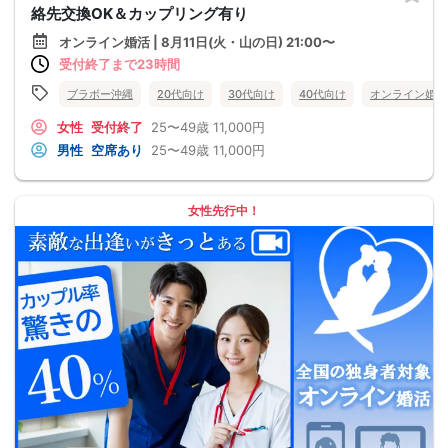
絡先交換OK＆カップリング有り
オンライン婚活 | 8月11日(火・山の日) 21:00〜
受付終了まで23時間
ブラボー沖縄
20代向け
30代向け
40代向け
オンライン婚活
女性
受付終了
25〜49歳
11,000円
男性
空席あり
25〜49歳
11,000円
女性先行中！