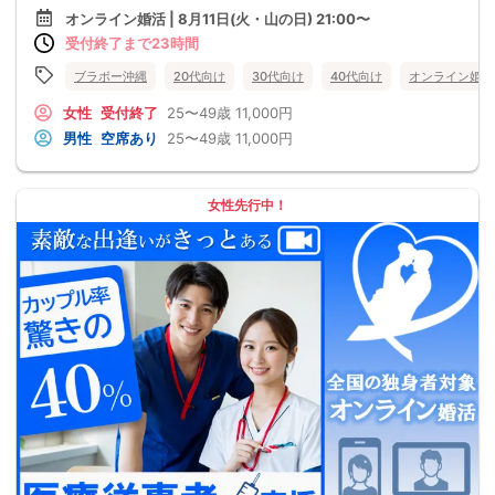
オンライン婚活 | 8月11日(火・山の日) 21:00〜
受付終了まで23時間
ブラボー沖縄
20代向け
30代向け
40代向け
オンライン婚活
女性
受付終了
25〜49歳
11,000円
男性
空席あり
25〜49歳
11,000円
女性先行中！