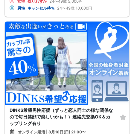
女性
残りわずか
24〜49歳
5,000円
男性
キャンセル待ち
24〜49歳
10,000円
DINKS希望男性応援（ずっと恋人同士の様な関係な
ので毎日笑顔で楽しいかも！）連絡先交換OK＆カ
ップリング有り
オンライン婚活 | 8月16日(日) 21:00〜