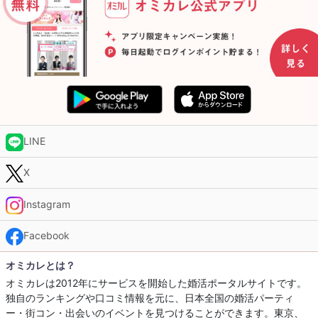
LINE
X
Instagram
Facebook
オミカレとは？
オミカレは2012年にサービスを開始した婚活ポータルサイトです。
独自のランキングや口コミ情報を元に、日本全国の婚活パーティ
ー・街コン・出会いのイベントを見つけることができます。東京、