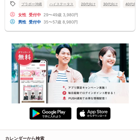
ブラボー沖縄
ハイステータス
20代向け
30代向け
40代向け
女性
受付中
29〜49歳
3,980円
男性
受付中
35〜57歳
8,980円
カレンダーから検索