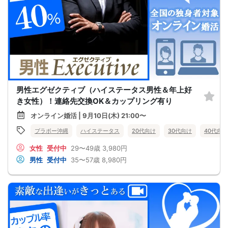
男性エグゼクティブ（ハイステータス男性＆年上好
き女性）！連絡先交換OK＆カップリング有り
オンライン婚活 | 9月10日(木) 21:00〜
ブラボー沖縄
ハイステータス
20代向け
30代向け
40代向け
女性
受付中
29〜49歳
3,980円
男性
受付中
35〜57歳
8,980円