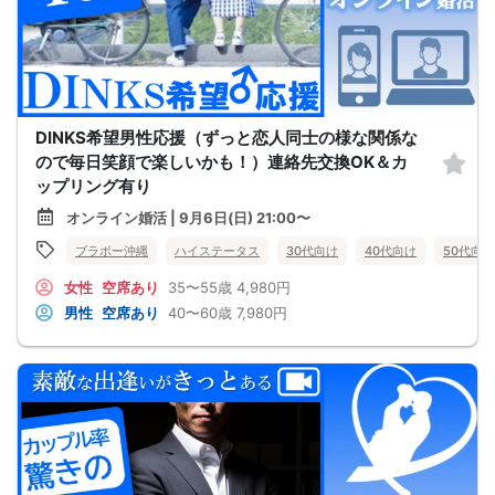
DINKS希望男性応援（ずっと恋人同士の様な関係な
ので毎日笑顔で楽しいかも！）連絡先交換OK＆カ
ップリング有り
オンライン婚活 | 9月6日(日) 21:00〜
ブラボー沖縄
ハイステータス
30代向け
40代向け
50代向け
女性
空席あり
35〜55歳
4,980円
男性
空席あり
40〜60歳
7,980円