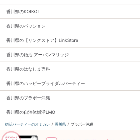
香川県のKOIKOI
香川県のパッション
香川県の【リンクストア】LinkStore
香川県の婚活 アーバンマリッジ
香川県のはなしま専科
香川県のハッピーブライダルパーティー
香川県のブラボー沖縄
香川県の自治体婚活LMO
婚活パーティーのオミカレ
香川県
ブラボー沖縄