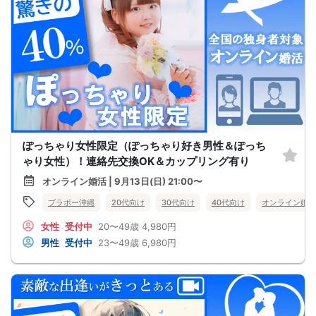
ぽっちゃり女性限定（ぽっちゃり好き男性＆ぽっち
ゃり女性）！連絡先交換OK＆カップリング有り
オンライン婚活 | 9月13日(日) 21:00〜
ブラボー沖縄
20代向け
30代向け
40代向け
オンライン婚活
女性
受付中
20〜49歳
4,980円
男性
受付中
23〜49歳
6,980円