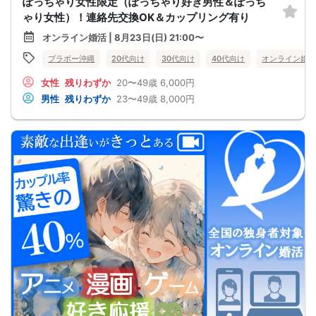
ぽっちゃり女性限定（ぽっちゃり好き男性＆ぽっち
ゃり女性）！連絡先交換OK＆カップリング有り
オンライン婚活 | 8月23日(日) 21:00〜
ブラボー沖縄
20代向け
30代向け
40代向け
オンライン婚活
女性
残りわずか
20〜49歳
6,000円
男性
残りわずか
23〜49歳
8,000円