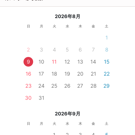
2026年8月
日
月
火
水
木
金
土
1
2
3
4
5
6
7
8
9
10
11
12
13
14
15
16
17
18
19
20
21
22
23
24
25
26
27
28
29
30
31
2026年9月
日
月
火
水
木
金
土
1
2
3
4
5