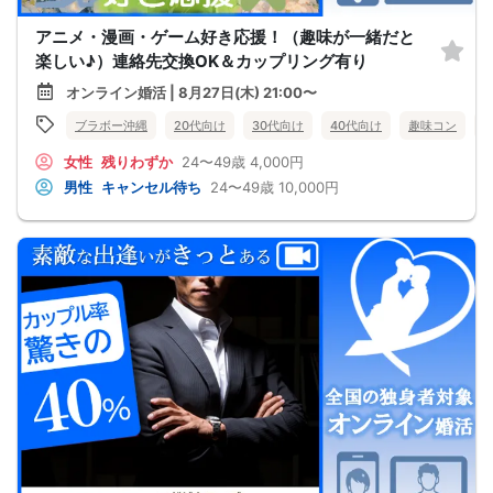
アニメ・漫画・ゲーム好き応援！（趣味が一緒だと
楽しい♪）連絡先交換OK＆カップリング有り
オンライン婚活 | 8月27日(木) 21:00〜
ブラボー沖縄
20代向け
30代向け
40代向け
趣味コン
女性
残りわずか
24〜49歳
4,000円
男性
キャンセル待ち
24〜49歳
10,000円