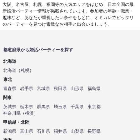
大阪、名古屋、札幌、福岡等の人気エリアをはじめ、日本全国の最
新婚活パーティー情報が掲載されています。参加者の年齢・職業・
趣味など、あなたが重視したい条件をもとに、オミカレでピッタリ
のパーティーを見つけ素敵なお相手と出会いましょう。
都道府県から婚活パーティーを探す
北海道
北海道
（
札幌
）
東北
青森県
岩手県
宮城県
秋田県
山形県
福島県
関東
茨城県
栃木県
群馬県
埼玉県
千葉県
東京都
神奈川県
（
横浜
）
甲信越・北陸
新潟県
富山県
石川県
福井県
山梨県
長野県