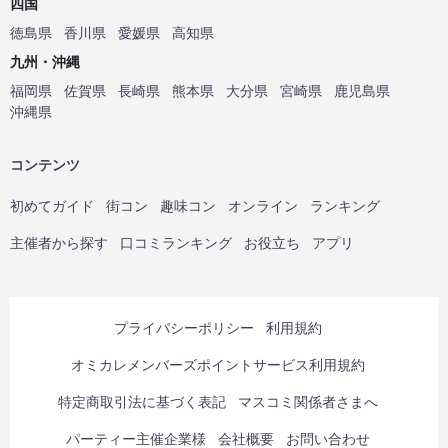
四国
徳島県
香川県
愛媛県
高知県
九州・沖縄
福岡県
佐賀県
長崎県
熊本県
大分県
宮崎県
鹿児島県
沖縄県
コンテンツ
初めてガイド
街コン
趣味コン
オンライン
ランキング
主催者から探す
口コミランキング
お役立ち
アプリ
プライバシーポリシー
利用規約
オミカレメンバーズポイントサービス利用規約
特定商取引法に基づく表記
マスコミ関係者さまへ
パーティー主催企業様
会社概要
お問い合わせ