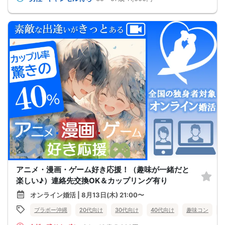
アニメ・漫画・ゲーム好き応援！（趣味が一緒だと
楽しい♪）連絡先交換OK＆カップリング有り
オンライン婚活 | 8月13日(木) 21:00〜
ブラボー沖縄
20代向け
30代向け
40代向け
趣味コン