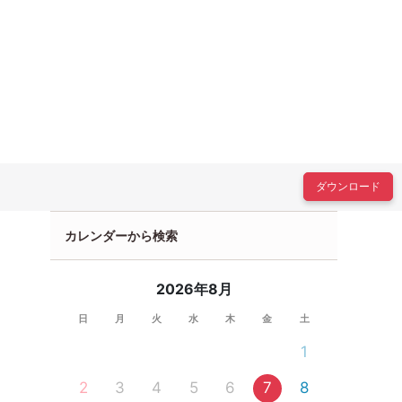
ダウンロード
カレンダーから検索
2026年8月
日
月
火
水
木
金
土
1
2
3
4
5
6
7
8