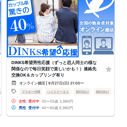
DINKS希望男性応援（ずっと恋人同士の様な
関係なので毎日笑顔で楽しいかも！）連絡先
交換OK＆カップリング有り
オンライン婚活 | 9月27日(日) 21:00〜
味コン
オンライン婚活
ブラボー沖縄
山形県
ハイステータス
30代向け
40代向け
50代向
女性
受付中
35〜55歳
3,980円
男性
受付中
40〜60歳
6,980円