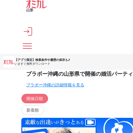
メインコンテンツへスキップ
山形
【アプリ限定】
検索条件や履歴の保存も♪
いますぐ無料ダウンロード
ブラボー沖縄の山形県で開催の婚活パーティ
ブラボー沖縄の詳細情報を見る
開催日順
新着順