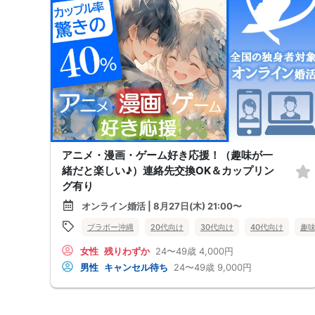
アニメ・漫画・ゲーム好き応援！（趣味が一
緒だと楽しい♪）連絡先交換OK＆カップリン
グ有り
オンライン婚活 | 8月27日(木) 21:00〜
ブラボー沖縄
20代向け
30代向け
40代向け
趣
女性
残りわずか
24〜49歳
4,000円
男性
キャンセル待ち
24〜49歳
9,000円