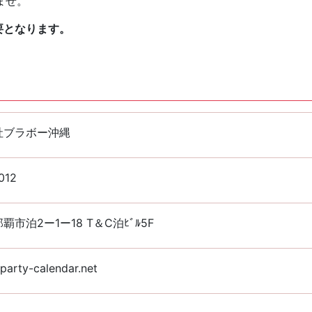
ませ。
要となります。
社ブラボー沖縄
012
覇市泊2ー1ー18 T＆C泊ﾋﾞﾙ5F
arty-calendar.net