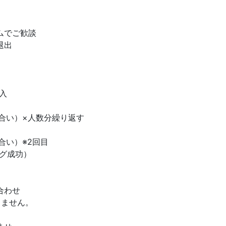
ムでご歓談
退出
入
合い）×人数分繰り返す
合い）※2回目
グ成功）
合わせ
しません。