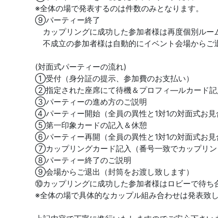
※全体の場で発表するのは件数のみとなります。
⑨パーティー終了
カップリングに成功した参加者様は再度個別ルー
不成立の参加者様は自動的にイベント会場からご
(対面式パーティーの流れ)
①受付（身分証の提示、参加費のお支払い）
②指定された座席にて待機＆プロフィ―ルカード記
③パーティーの進め方のご説明
④パーティー開始（全員の異性と1対1の対面式お見
⑤第一印象カードの記入＆休憩
⑥パーティー再開（全員の異性と1対1の対面式お見
⑦カップリングカード記入（番号一致でカップリン
⑧パーティー終了のご説明
⑨会場からご退出（封筒をお渡し致します）
⑩カップリングに成功した参加者様はロビーで待ち
※全体の場で具体的なカップル組み合わせは発表致