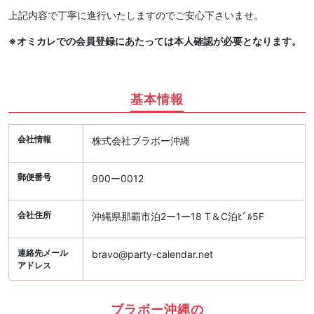
上記内容で丁寧に進行いたしますのでご安心下さいませ。
※オミカレでの会員登録にあたっては本人確認が必要となります。
基本情報
会社情報
株式会社ブラボー沖縄
郵便番号
900ー0012
会社住所
沖縄県那覇市泊2ー1ー18 T＆C泊ﾋﾞﾙ5F
連絡先メール
bravo@party-calendar.net
アドレス
ブラボー沖縄の