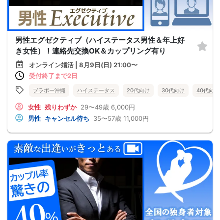
男性エグゼクティブ（ハイステータス男性＆年上好
き女性）！連絡先交換OK＆カップリング有り
オンライン婚活 | 8月9日(日) 21:00〜
受付終了まで2日
ブラボー沖縄
ハイステータス
20代向け
30代向け
40代向け
女性
残りわずか
29〜49歳
6,000円
男性
キャンセル待ち
35〜57歳
11,000円