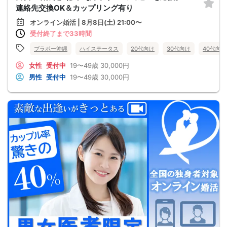
連絡先交換OK＆カップリング有り
オンライン婚活 | 8月8日(土) 21:00〜
受付終了まで33時間
ブラボー沖縄
ハイステータス
20代向け
30代向け
40代向け
女性
受付中
19〜49歳
30,000円
男性
受付中
19〜49歳
30,000円