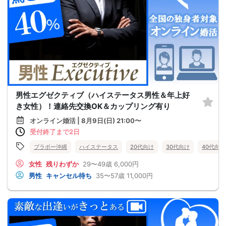
男性エグゼクティブ（ハイステータス男性＆年上好
き女性）！連絡先交換OK＆カップリング有り
オンライン婚活 | 8月9日(日) 21:00〜
受付終了まで2日
ブラボー沖縄
ハイステータス
20代向け
30代向け
40代向け
女性
残りわずか
29〜49歳
6,000円
男性
キャンセル待ち
35〜57歳
11,000円