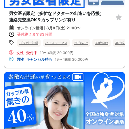
男女医者限定（多忙なドクターの出逢いを応援）
連絡先交換OK＆カップリング有り
オンライン婚活 | 8月8日(土) 21:00〜
受付終了まで33時間
ブラボー沖縄
ハイステータス
20代向け
30代向け
40代向け
女性
受付中
19〜49歳
30,000円
男性
キャンセル待ち
19〜49歳
30,000円