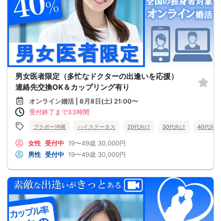
男女医者限定（多忙なドクターの出逢いを応援）
連絡先交換OK＆カップリング有り
オンライン婚活 | 8月8日(土) 21:00〜
受付終了まで33時間
ブラボー沖縄
ハイステータス
20代向け
30代向け
40代向け
女性
受付中
19〜49歳
30,000円
男性
受付中
19〜49歳
30,000円