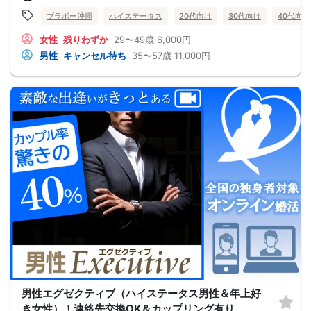
ブラボー沖縄
ハイステータス
20代向け
30代向け
40代向け
女性
残りわずか
29〜49歳
6,000円
男性
キャンセル待ち
35〜57歳
11,000円
男性エグゼクティブ（ハイステータス男性＆年上好
き女性）！連絡先交換OK＆カップリング有り