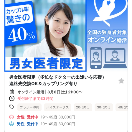
男女医者限定（多忙なドクターの出逢いを応援）
連絡先交換OK＆カップリング有り
オンライン婚活 | 8月8日(土) 21:00〜
受付終了まで33時間
ブラボー沖縄
ハイステータス
20代向け
30代向け
40代向け
女性
受付中
19〜49歳
30,000円
男性
受付中
19〜49歳
30,000円