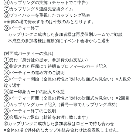
⑥カップリングの実施（チャットでご申告）
⑦カップリング＆連絡先交換タイム
⑧プライバシーを重視したカップリング発表
※全体の場で発表するのは件数のみとなります。
⑨パーティー終了
カップリングに成功した参加者様は再度個別ルームでご歓談
不成立の参加者様は自動的にイベント会場からご退出
(対面式パーティーの流れ)
①受付（身分証の提示、参加費のお支払い）
②指定された座席にて待機＆プロフィ―ルカード記入
③パーティーの進め方のご説明
④パーティー開始（全員の異性と1対1の対面式お見合い）×人数分
繰り返す
⑤第一印象カードの記入＆休憩
⑥パーティー再開（全員の異性と1対1の対面式お見合い）※2回目
⑦カップリングカード記入（番号一致でカップリング成功）
⑧パーティー終了のご説明
⑨会場からご退出（封筒をお渡し致します）
⑩カップリングに成功した参加者様はロビーで待ち合わせ
※全体の場で具体的なカップル組み合わせは発表致しません。