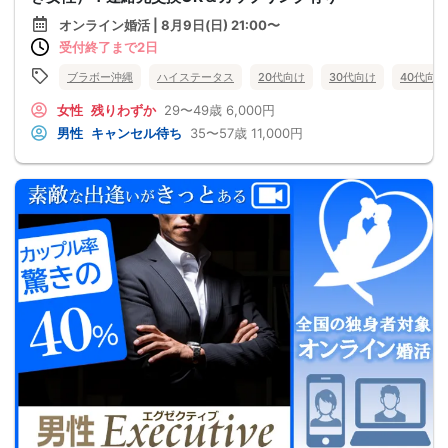
オンライン婚活 | 8月9日(日) 21:00〜
受付終了まで2日
ブラボー沖縄
ハイステータス
20代向け
30代向け
40代向け
女性
残りわずか
29〜49歳
6,000円
男性
キャンセル待ち
35〜57歳
11,000円