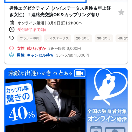
男性エグゼクティブ（ハイステータス男性＆年上好
き女性）！連絡先交換OK＆カップリング有り
オンライン婚活 | 8月9日(日) 21:00〜
受付終了まで2日
ブラボー沖縄
ハイステータス
20代向け
30代向け
40代向け
女性
残りわずか
29〜49歳
6,000円
男性
キャンセル待ち
35〜57歳
11,000円