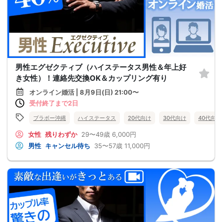
男性エグゼクティブ（ハイステータス男性＆年上好
き女性）！連絡先交換OK＆カップリング有り
オンライン婚活 | 8月9日(日) 21:00〜
受付終了まで2日
ブラボー沖縄
ハイステータス
20代向け
30代向け
40代向け
女性
残りわずか
29〜49歳
6,000円
男性
キャンセル待ち
35〜57歳
11,000円