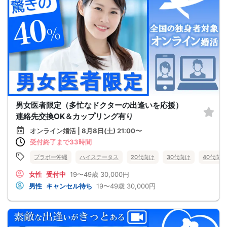
男女医者限定（多忙なドクターの出逢いを応援）
連絡先交換OK＆カップリング有り
オンライン婚活 | 8月8日(土) 21:00〜
受付終了まで33時間
ブラボー沖縄
ハイステータス
20代向け
30代向け
40代向け
女性
受付中
19〜49歳
30,000円
男性
キャンセル待ち
19〜49歳
30,000円