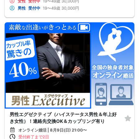
女性
受付中
19〜49歳
30,000円
男性
受付中
19〜49歳
30,000円
男性エグゼクティブ（ハイステータス男性＆年上好
き女性）！連絡先交換OK＆カップリング有り
オンライン婚活 | 8月9日(日) 21:00〜
受付終了まで2日