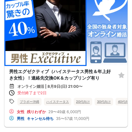
男性エグゼクティブ（ハイステータス男性＆年上好
き女性）！連絡先交換OK＆カップリング有り
オンライン婚活 | 8月9日(日) 21:00〜
受付終了まで2日
ブラボー沖縄
ハイステータス
20代向け
30代向け
40代向け
女性
残りわずか
29〜49歳
6,000円
男性
キャンセル待ち
35〜57歳
11,000円