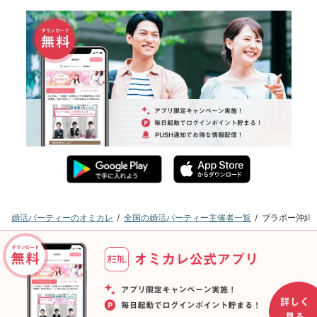
婚活パーティーのオミカレ
全国の婚活パーティー主催者一覧
ブラボー沖縄