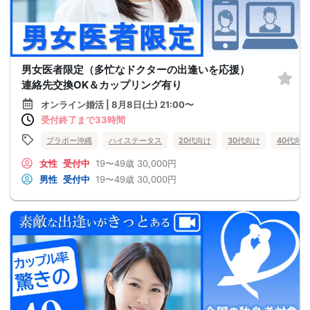
男女医者限定（多忙なドクターの出逢いを応援）
連絡先交換OK＆カップリング有り
オンライン婚活 | 8月8日(土) 21:00〜
受付終了まで33時間
ブラボー沖縄
ハイステータス
20代向け
30代向け
40代向け
女性
受付中
19〜49歳
30,000円
男性
受付中
19〜49歳
30,000円