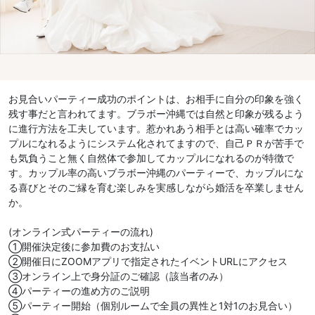
お見合いパーティー成功のポイントは、お相手に自分の印象を強く
残す事だと言われてます。ブラボー沖縄では自然と印象が残るよう
に進行方法を工夫しています。惹かれあう相手とは高い確率でカッ
プルになれるようにシステム化されてますので、自己ＰＲが苦手で
も気負うこと無く自然体で参加してカップルになれるのが特徴で
す。カップル率の高いブラボー沖縄のパーティーで、カップルにな
る喜びとそのご縁を育む楽しみを実感しながら婚活を卒業しません
か。
(オンライン式パーティーの流れ)
①開催決定後に参加費のお支払い
②開催日にZOOMアプリで指定されたイベントURLにアクセス
③オンライン上で身分証のご確認（該当者のみ）
④パーティーの進め方のご説明
⑤パーティー開始（個別ルームで全員の異性と1対1のお見合い）