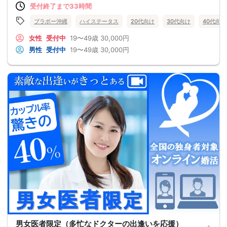
受付終了まで33時間
ブラボー沖縄
ハイステータス
20代向け
30代向け
40代向け
女性
受付中
19〜49歳
30,000円
男性
受付中
19〜49歳
30,000円
男女医者限定（多忙なドクターの出逢いを応援）