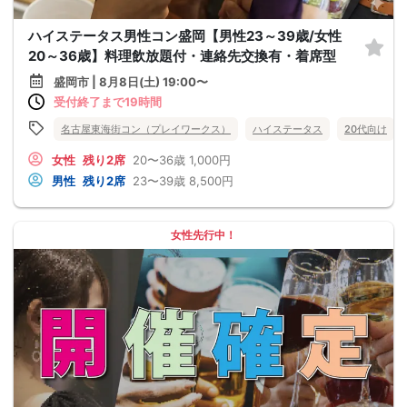
ハイステータス男性コン盛岡【男性23～39歳/女性
20～36歳】料理飲放題付・連絡先交換有・着席型
盛岡市 | 8月8日(土) 19:00〜
受付終了まで19時間
名古屋東海街コン（プレイワークス）
ハイステータス
20代向け
女性
残り2席
20〜36歳
1,000円
男性
残り2席
23〜39歳
8,500円
女性先行中！