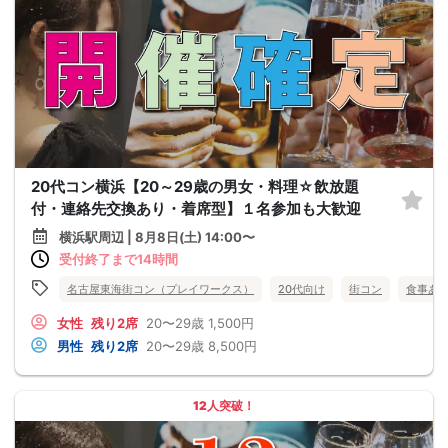
20代コン横浜【20～29歳の男女・料理☆飲放題
付・連絡先交換あり・着席型】１名参加も大歓迎
横浜駅周辺 | 8月8日(土) 14:00〜
受付終了まで14時間
名古屋東海街コン（プレイワークス）
20代向け
街コン
食事あ
女性
残り2席
20〜29歳
1,500円
男性
残り2席
20〜29歳
8,500円
12人突破！