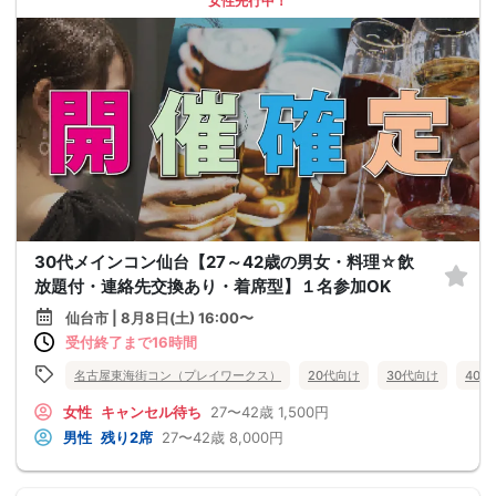
女性先行中！
30代メインコン仙台【27～42歳の男女・料理☆飲
放題付・連絡先交換あり・着席型】１名参加OK
仙台市 | 8月8日(土) 16:00〜
受付終了まで16時間
名古屋東海街コン（プレイワークス）
20代向け
30代向け
40
女性
キャンセル待ち
27〜42歳
1,500円
男性
残り2席
27〜42歳
8,000円