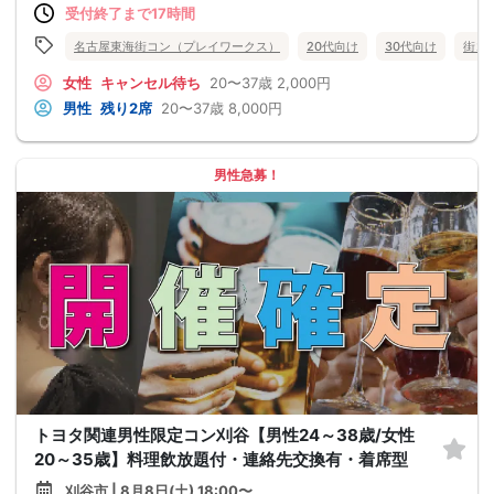
受付終了まで17時間
名古屋東海街コン（プレイワークス）
20代向け
30代向け
街コ
女性
キャンセル待ち
20〜37歳
2,000円
男性
残り2席
20〜37歳
8,000円
男性急募！
トヨタ関連男性限定コン刈谷【男性24～38歳/女性
20～35歳】料理飲放題付・連絡先交換有・着席型
刈谷市 | 8月8日(土) 18:00〜