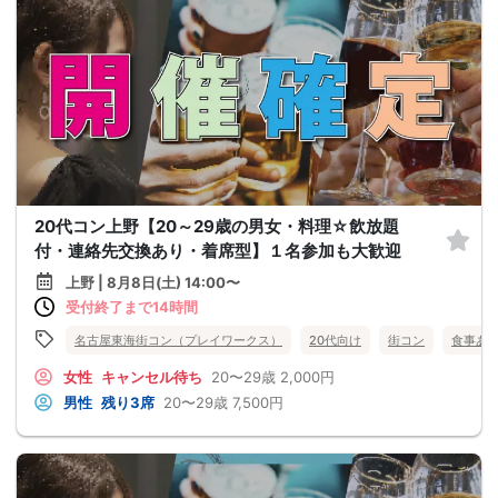
20代コン上野【20～29歳の男女・料理☆飲放題
付・連絡先交換あり・着席型】１名参加も大歓迎
上野 | 8月8日(土) 14:00〜
受付終了まで14時間
名古屋東海街コン（プレイワークス）
20代向け
街コン
食事あ
女性
キャンセル待ち
20〜29歳
2,000円
男性
残り3席
20〜29歳
7,500円