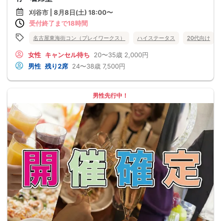
刈谷市 | 8月8日(土) 18:00〜
受付終了まで18時間
名古屋東海街コン（プレイワークス）
ハイステータス
20代向け
女性
キャンセル待ち
20〜35歳
2,000円
男性
残り2席
24〜38歳
7,500円
男性先行中！