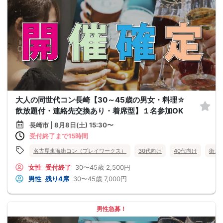
大人の同世代コン長崎【30～45歳の男女・料理☆
飲放題付・連絡先交換あり・着席型】１名参加OK
長崎市 | 8月8日(土) 15:30〜
受付終了まで15時間
名古屋東海街コン（プレイワークス）
30代向け
40代向け
街コ
女性
受付終了
30〜45歳
2,500円
男性
残り4席
30〜45歳
7,000円
男性急募！