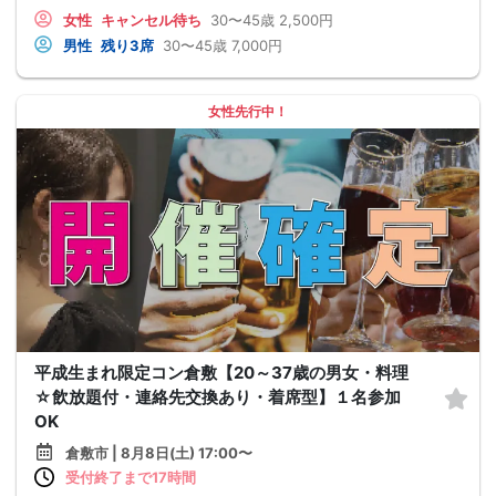
女性
キャンセル待ち
30〜45歳
2,500円
男性
残り3席
30〜45歳
7,000円
女性先行中！
平成生まれ限定コン倉敷【20～37歳の男女・料理
☆飲放題付・連絡先交換あり・着席型】１名参加
OK
倉敷市 | 8月8日(土) 17:00〜
受付終了まで17時間