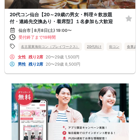
20代コン仙台【20～29歳の男女・料理☆飲放題
付・連絡先交換あり・着席型】１名参加も大歓迎
仙台市 | 8月8日(土) 19:00〜
受付終了まで19時間
名古屋東海街コン（プレイワークス）
20代向け
街コン
食事あ
女性
残り2席
20〜29歳
1,500円
男性
残り2席
20〜29歳
8,500円