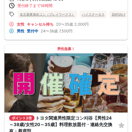
受付終了まで18時間
名古屋東海街コン（プレイワークス）
ハイステータス
20代向け
女性
キャンセル待ち
20〜35歳
2,000円
男性
受付中
24〜38歳
7,500円
男性急募！
トヨタ関連男性限定コン刈谷【男性24
ポイント2倍
～38歳/女性20～35歳】料理飲放題付・連絡先交換
有・着席型