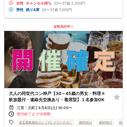
女性
キャンセル待ち
20〜37歳
2,500円
男性
残り4席
20〜37歳
7,000円
女性先行中！
大人の同世代コン神戸【30～45歳の男女・料理☆
飲放題付・連絡先交換あり・着席型】１名参加OK
三宮・元町 | 8月8日(土) 16:00〜
受付終了まで16時間
名古屋東海街コン（プレイワークス）
30代向け
40代向け
街コ