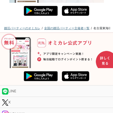
婚活パーティーのオミカレ
全国の婚活パーティー主催者一覧
名古屋東海街
LINE
X