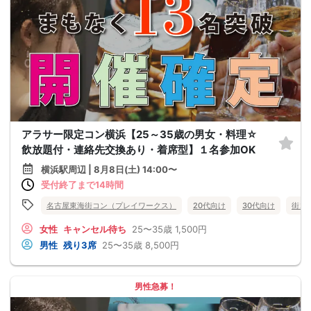
アラサー限定コン横浜【25～35歳の男女・料理☆
飲放題付・連絡先交換あり・着席型】１名参加OK
横浜駅周辺 | 8月8日(土) 14:00〜
受付終了まで14時間
名古屋東海街コン（プレイワークス）
20代向け
30代向け
街コ
女性
キャンセル待ち
25〜35歳
1,500円
男性
残り3席
25〜35歳
8,500円
男性急募！