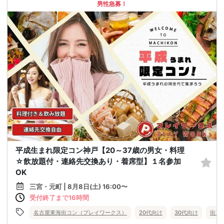
男性急募！
平成生まれ限定コン神戸【20～37歳の男女・料理
☆飲放題付・連絡先交換あり・着席型】１名参加
OK
三宮・元町 | 8月8日(土) 16:00〜
受付終了まで16時間
名古屋東海街コン（プレイワークス）
20代向け
30代向け
街コ