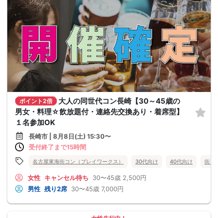
大人の同世代コン長崎【30～45歳の
ポイント2倍
男女・料理☆飲放題付・連絡先交換あり・着席型】
１名参加OK
長崎市 | 8月8日(土) 15:30〜
受付終了まで15時間
名古屋東海街コン（プレイワークス）
30代向け
40代向け
街コ
女性
キャンセル待ち
30〜45歳
2,500円
男性
残り2席
30〜45歳
7,000円