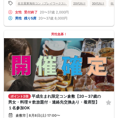
名古屋東海街コン（プレイワークス）
20代向け
30代向け
街コ
女性
受付終了
20〜37歳
2,000円
男性
残り5席
20〜37歳
8,000円
男性急募！
平成生まれ限定コン倉敷【20～37歳の
ポイント2倍
男女・料理☆飲放題付・連絡先交換あり・着席型】
１名参加OK
倉敷市 | 8月8日(土) 17:00〜