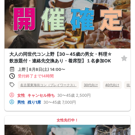
大人の同世代コン上野【30～45歳の男女・料理☆
飲放題付・連絡先交換あり・着席型】１名参加OK
上野 | 8月8日(土) 14:00〜
受付終了まで14時間
名古屋東海街コン（プレイワークス）
30代向け
40代向け
街コ
女性
キャンセル待ち
30〜45歳
2,500円
男性
残り1席
30〜45歳
7,000円
女性先行中！