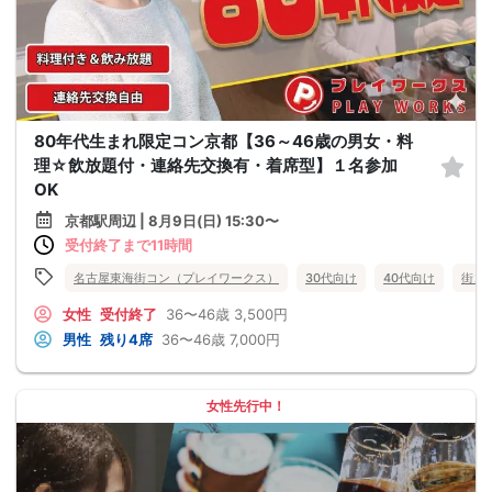
80年代生まれ限定コン京都【36～46歳の男女・料
理☆飲放題付・連絡先交換有・着席型】１名参加
OK
京都駅周辺 | 8月9日(日) 15:30〜
受付終了まで11時間
名古屋東海街コン（プレイワークス）
30代向け
40代向け
街コ
女性
受付終了
36〜46歳
3,500円
男性
残り4席
36〜46歳
7,000円
女性先行中！