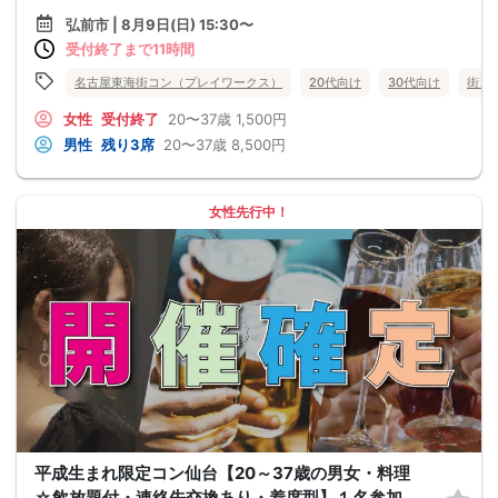
弘前市 | 8月9日(日) 15:30〜
受付終了まで11時間
名古屋東海街コン（プレイワークス）
20代向け
30代向け
街コ
女性
受付終了
20〜37歳
1,500円
男性
残り3席
20〜37歳
8,500円
女性先行中！
平成生まれ限定コン仙台【20～37歳の男女・料理
☆飲放題付・連絡先交換あり・着席型】１名参加