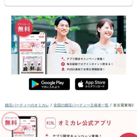
婚活パーティーのオミカレ
全国の婚活パーティー主催者一覧
名古屋東海街