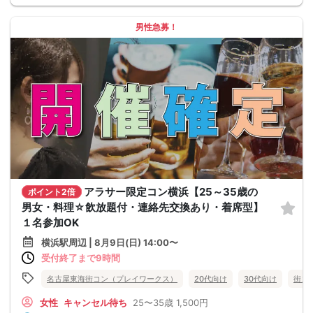
男性急募！
アラサー限定コン横浜【25～35歳の
ポイント2倍
男女・料理☆飲放題付・連絡先交換あり・着席型】
１名参加OK
横浜駅周辺 | 8月9日(日) 14:00〜
受付終了まで9時間
名古屋東海街コン（プレイワークス）
20代向け
30代向け
街コ
女性
キャンセル待ち
25〜35歳
1,500円