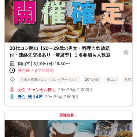
20代コン岡山【20～29歳の男女・料理☆飲放題
付・連絡先交換あり・着席型】１名参加も大歓迎
岡山市 | 8月9日(日) 15:30〜
受付終了まで11時間
名古屋東海街コン（プレイワークス）
20代向け
街コン
食事あ
女性
キャンセル待ち
20〜29歳
2,000円
男性
残り4席
20〜29歳
7,500円
男性急募！