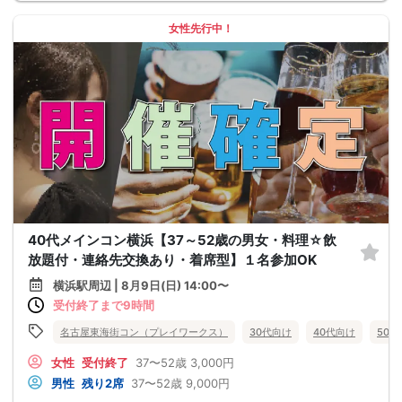
女性先行中！
40代メインコン横浜【37～52歳の男女・料理☆飲
放題付・連絡先交換あり・着席型】１名参加OK
横浜駅周辺 | 8月9日(日) 14:00〜
受付終了まで9時間
名古屋東海街コン（プレイワークス）
30代向け
40代向け
50
女性
受付終了
37〜52歳
3,000円
男性
残り2席
37〜52歳
9,000円