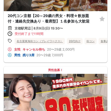
20代コン京都【20～29歳の男女・料理☆飲放題
付・連絡先交換あり・着席型】１名参加も大歓迎
京都駅周辺 | 8月9日(日) 15:30〜
受付終了まで11時間
名古屋東海街コン（プレイワークス）
20代向け
街コン
食事あ
女性
キャンセル待ち
20〜29歳
2,000円
男性
残り3席
20〜29歳
7,000円
男性急募！