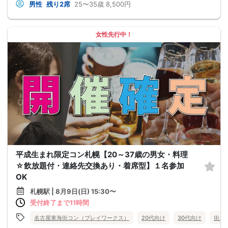
男性
残り2席
25〜35歳
8,500円
女性先行中！
平成生まれ限定コン札幌【20～37歳の男女・料理
☆飲放題付・連絡先交換あり・着席型】１名参加
OK
札幌駅 | 8月9日(日) 15:30〜
受付終了まで11時間
名古屋東海街コン（プレイワークス）
20代向け
30代向け
街コ