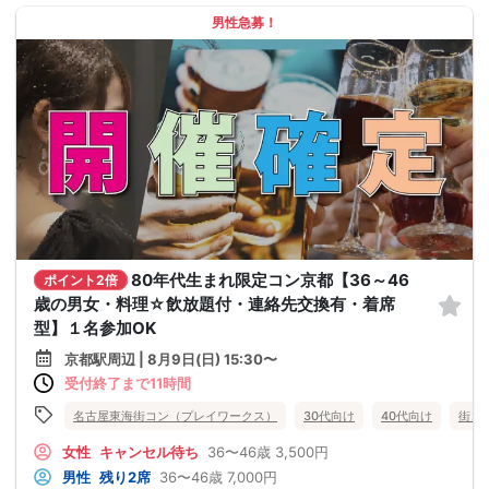
男性急募！
80年代生まれ限定コン京都【36～46
ポイント2倍
歳の男女・料理☆飲放題付・連絡先交換有・着席
型】１名参加OK
京都駅周辺 | 8月9日(日) 15:30〜
受付終了まで11時間
名古屋東海街コン（プレイワークス）
30代向け
40代向け
街コ
女性
キャンセル待ち
36〜46歳
3,500円
男性
残り2席
36〜46歳
7,000円