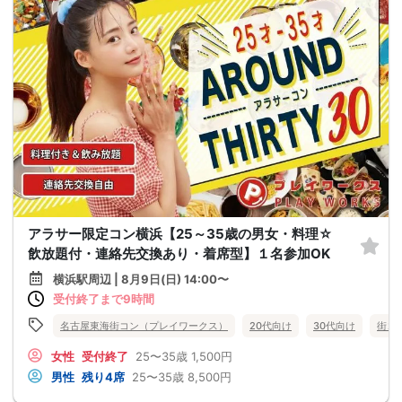
アラサー限定コン横浜【25～35歳の男女・料理☆
飲放題付・連絡先交換あり・着席型】１名参加OK
横浜駅周辺 | 8月9日(日) 14:00〜
受付終了まで9時間
名古屋東海街コン（プレイワークス）
20代向け
30代向け
街コ
女性
受付終了
25〜35歳
1,500円
男性
残り4席
25〜35歳
8,500円