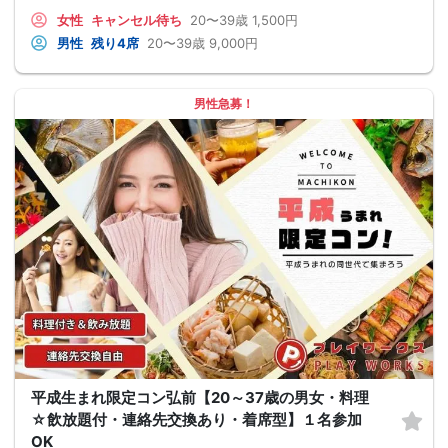
女性
キャンセル待ち
20〜39歳
1,500円
男性
残り4席
20〜39歳
9,000円
男性急募！
平成生まれ限定コン弘前【20～37歳の男女・料理
☆飲放題付・連絡先交換あり・着席型】１名参加
OK