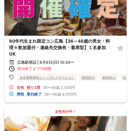
80年代生まれ限定コン広島【36～46歳の男女・料
理☆飲放題付・連絡先交換有・着席型】１名参加
OK
広島駅周辺 | 8月9日(日) 15:30〜
受付終了まで11時間
名古屋東海街コン（プレイワークス）
30代向け
40代向け
街コ
女性
残り2席
36〜46歳
2,500円
男性
受付終了
36〜46歳
8,500円
女性先行中！