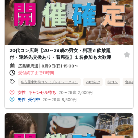
20代コン広島【20～29歳の男女・料理☆飲放題
付・連絡先交換あり・着席型】１名参加も大歓迎
広島駅周辺 | 8月9日(日) 15:30〜
受付終了まで11時間
名古屋東海街コン（プレイワークス）
20代向け
街コン
食事あ
女性
キャンセル待ち
20〜29歳
2,000円
男性
受付中
20〜29歳
8,500円