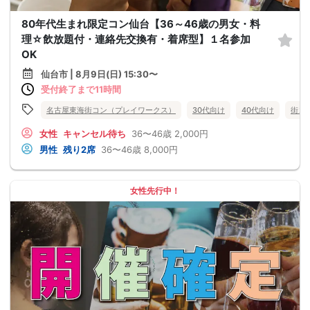
80年代生まれ限定コン仙台【36～46歳の男女・料
理☆飲放題付・連絡先交換有・着席型】１名参加
OK
仙台市 | 8月9日(日) 15:30〜
受付終了まで11時間
名古屋東海街コン（プレイワークス）
30代向け
40代向け
街コ
女性
キャンセル待ち
36〜46歳
2,000円
男性
残り2席
36〜46歳
8,000円
女性先行中！