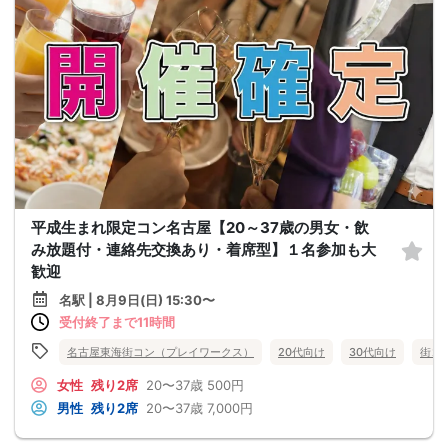
平成生まれ限定コン名古屋【20～37歳の男女・飲
み放題付・連絡先交換あり・着席型】１名参加も大
歓迎
名駅 | 8月9日(日) 15:30〜
受付終了まで11時間
名古屋東海街コン（プレイワークス）
20代向け
30代向け
街コ
女性
残り2席
20〜37歳
500円
男性
残り2席
20〜37歳
7,000円