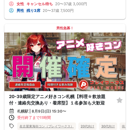
女性
キャンセル待ち
20〜37歳
3,000円
男性
残り3席
20〜37歳
7,500円
男性急募！
20-39歳限定アニメ好きコン札幌【料理☆飲放題
付・連絡先交換あり・着席型】１名参加も大歓迎
札幌駅 | 8月9日(日) 15:30〜
受付終了まで11時間
名古屋東海街コン（プレイワークス）
20代向け
30代向け
街コ