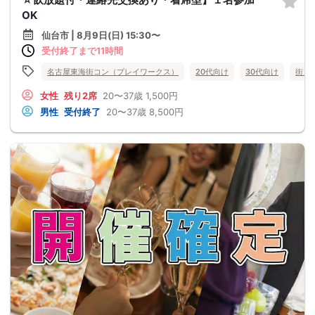
OK
仙台市 | 8月9日(日) 15:30〜
受付終了まで11時間
名古屋東海街コン（プレイワークス）
20代向け
30代向け
街コ
女性
残り2席
20〜37歳
1,500円
男性
受付終了
20〜37歳
8,500円