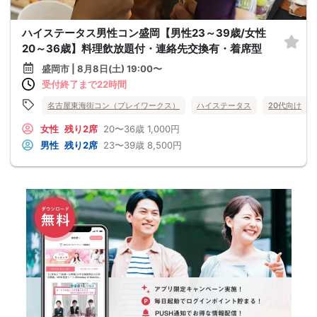
ハイステータス男性コン盛岡【男性23～39歳/女性
20～36歳】料理飲放題付・連絡先交換有・着席型
盛岡市 | 8月8日(土) 19:00〜
受付終了まで22時間
名古屋東海街コン（プレイワークス）
ハイステータス
20代向け
女性
残り2席
20〜36歳
1,000円
男性
残り2席
23〜39歳
8,500円