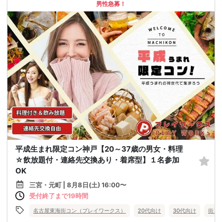
男性急募！
平成生まれ限定コン神戸【20～37歳の男女・料理
☆飲放題付・連絡先交換あり・着席型】１名参加
OK
三宮・元町 | 8月8日(土) 16:00〜
受付終了まで19時間
名古屋東海街コン（プレイワークス）
20代向け
30代向け
街コ