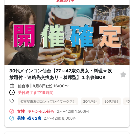
女性先行中！
30代メインコン仙台【27～42歳の男女・料理☆飲
放題付・連絡先交換あり・着席型】１名参加OK
仙台市 | 8月8日(土) 16:00〜
受付終了まで19時間
名古屋東海街コン（プレイワークス）
20代向け
30代向け
40
女性
キャンセル待ち
27〜42歳
1,500円
男性
残り2席
27〜42歳
8,000円