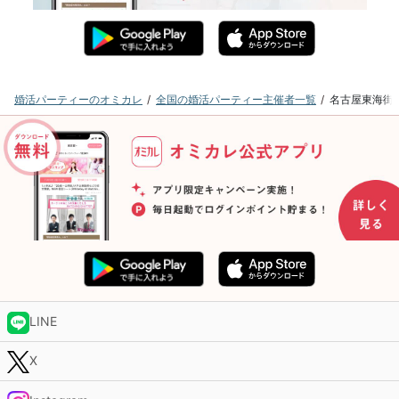
婚活パーティーのオミカレ
全国の婚活パーティー主催者一覧
名古屋東海街
LINE
X