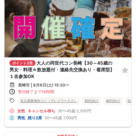
大人の同世代コン長崎【30～45歳の
ポイント2倍
男女・料理☆飲放題付・連絡先交換あり・着席型】
１名参加OK
長崎市 | 8月8日(土) 15:30〜
受付終了まで18時間
名古屋東海街コン（プレイワークス）
30代向け
40代向け
街コ
女性
キャンセル待ち
30〜45歳
2,500円
男性
残り2席
30〜45歳
7,000円