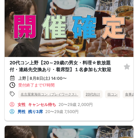
20代コン上野【20～29歳の男女・料理☆飲放題
付・連絡先交換あり・着席型】１名参加も大歓迎
上野 | 8月8日(土) 14:00〜
受付終了まで17時間
名古屋東海街コン（プレイワークス）
20代向け
街コン
食事あ
女性
キャンセル待ち
20〜29歳
2,000円
男性
残り3席
20〜29歳
7,500円