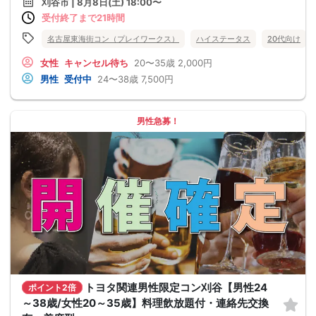
刈谷市 | 8月8日(土) 18:00〜
受付終了まで21時間
名古屋東海街コン（プレイワークス）
ハイステータス
20代向け
女性
キャンセル待ち
20〜35歳
2,000円
男性
受付中
24〜38歳
7,500円
男性急募！
トヨタ関連男性限定コン刈谷【男性24
ポイント2倍
～38歳/女性20～35歳】料理飲放題付・連絡先交換