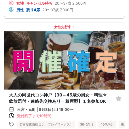
女性
キャンセル待ち
20〜37歳
2,500円
男性
残り4席
20〜37歳
7,000円
女性先行中！
大人の同世代コン神戸【30～45歳の男女・料理☆
飲放題付・連絡先交換あり・着席型】１名参加OK
三宮・元町 | 8月8日(土) 16:00〜
受付終了まで19時間
名古屋東海街コン（プレイワークス）
30代向け
40代向け
街コ