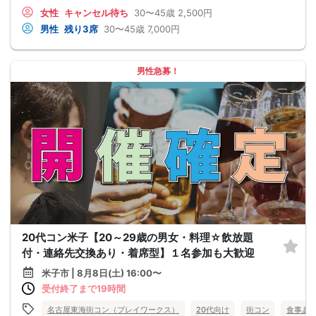
女性
キャンセル待ち
30〜45歳
2,500円
男性
残り3席
30〜45歳
7,000円
男性急募！
20代コン米子【20～29歳の男女・料理☆飲放題
付・連絡先交換あり・着席型】１名参加も大歓迎
米子市 | 8月8日(土) 16:00〜
受付終了まで19時間
名古屋東海街コン（プレイワークス）
20代向け
街コン
食事あ