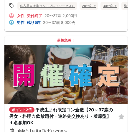
名古屋東海街コン（プレイワークス）
20代向け
30代向け
街コ
女性
受付終了
20〜37歳
2,000円
男性
残り5席
20〜37歳
8,000円
男性急募！
平成生まれ限定コン倉敷【20～37歳の
ポイント2倍
男女・料理☆飲放題付・連絡先交換あり・着席型】
１名参加OK
倉敷市 | 8月8日(土) 17:00〜