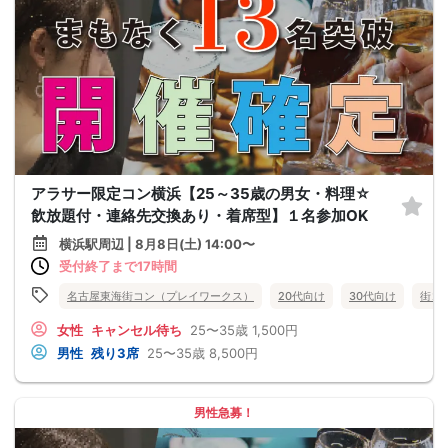
アラサー限定コン横浜【25～35歳の男女・料理☆
飲放題付・連絡先交換あり・着席型】１名参加OK
横浜駅周辺 | 8月8日(土) 14:00〜
受付終了まで17時間
名古屋東海街コン（プレイワークス）
20代向け
30代向け
街コ
女性
キャンセル待ち
25〜35歳
1,500円
男性
残り3席
25〜35歳
8,500円
男性急募！