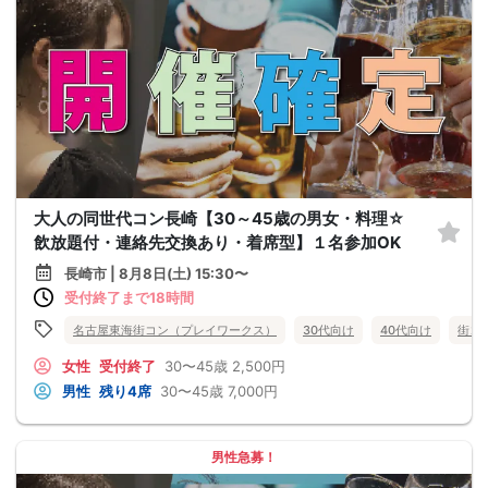
大人の同世代コン長崎【30～45歳の男女・料理☆
飲放題付・連絡先交換あり・着席型】１名参加OK
長崎市 | 8月8日(土) 15:30〜
受付終了まで18時間
名古屋東海街コン（プレイワークス）
30代向け
40代向け
街コ
女性
受付終了
30〜45歳
2,500円
男性
残り4席
30〜45歳
7,000円
男性急募！