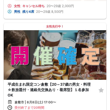
女性
キャンセル待ち
20〜29歳
2,000円
男性
残り4席
20〜29歳
8,500円
女性先行中！
平成生まれ限定コン倉敷【20～37歳の男女・料理
☆飲放題付・連絡先交換あり・着席型】１名参加
OK
倉敷市 | 8月8日(土) 17:00〜
受付終了まで20時間