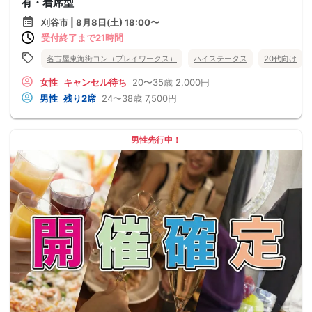
有・着席型
刈谷市 | 8月8日(土) 18:00〜
受付終了まで21時間
名古屋東海街コン（プレイワークス）
ハイステータス
20代向け
女性
キャンセル待ち
20〜35歳
2,000円
男性
残り2席
24〜38歳
7,500円
男性先行中！