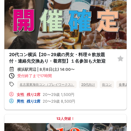
20代コン横浜【20～29歳の男女・料理☆飲放題
付・連絡先交換あり・着席型】１名参加も大歓迎
横浜駅周辺 | 8月8日(土) 14:00〜
受付終了まで17時間
名古屋東海街コン（プレイワークス）
20代向け
街コン
食事あ
女性
残り2席
20〜29歳
1,500円
男性
残り2席
20〜29歳
8,500円
12人突破！