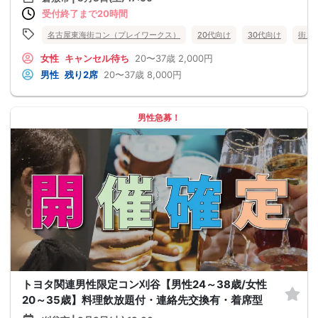
受付終了まで20時間
名古屋東海街コン（プレイワークス）
20代向け
30代向け
街コ
女性
キャンセル待ち
20〜37歳
2,000円
男性
残り2席
20〜37歳
8,000円
男性急募！
トヨタ関連男性限定コン刈谷【男性24～38歳/女性
20～35歳】料理飲放題付・連絡先交換有・着席型