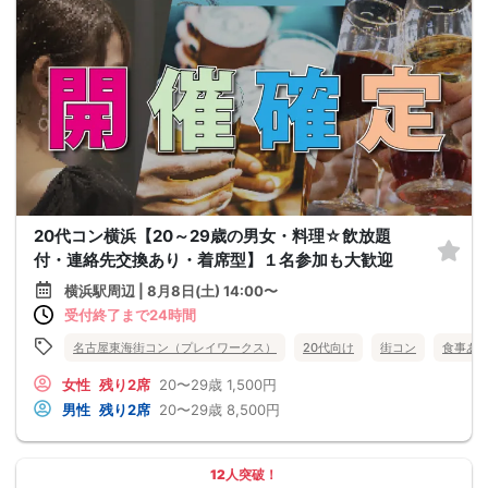
20代コン横浜【20～29歳の男女・料理☆飲放題
付・連絡先交換あり・着席型】１名参加も大歓迎
横浜駅周辺 | 8月8日(土) 14:00〜
受付終了まで24時間
名古屋東海街コン（プレイワークス）
20代向け
街コン
食事あ
女性
残り2席
20〜29歳
1,500円
男性
残り2席
20〜29歳
8,500円
12人突破！