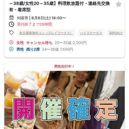
～38歳/女性20～35歳】料理飲放題付・連絡先交換
有・着席型
刈谷市 | 8月8日(土) 18:00〜
受付終了まで28時間
名古屋東海街コン（プレイワークス）
ハイステータス
20代向け
女性
キャンセル待ち
20〜35歳
2,000円
男性
残り2席
24〜38歳
7,500円
男性先行中！