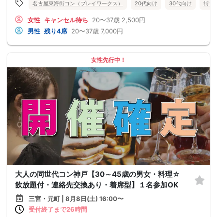
名古屋東海街コン（プレイワークス）
20代向け
30代向け
街コ
女性
キャンセル待ち
20〜37歳
2,500円
男性
残り4席
20〜37歳
7,000円
女性先行中！
大人の同世代コン神戸【30～45歳の男女・料理☆
飲放題付・連絡先交換あり・着席型】１名参加OK
三宮・元町 | 8月8日(土) 16:00〜
受付終了まで26時間