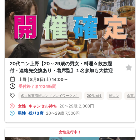
20代コン上野【20～29歳の男女・料理☆飲放題
付・連絡先交換あり・着席型】１名参加も大歓迎
上野 | 8月8日(土) 14:00〜
受付終了まで24時間
名古屋東海街コン（プレイワークス）
20代向け
街コン
食事あ
女性
キャンセル待ち
20〜29歳
2,000円
男性
残り3席
20〜29歳
7,500円
女性先行中！