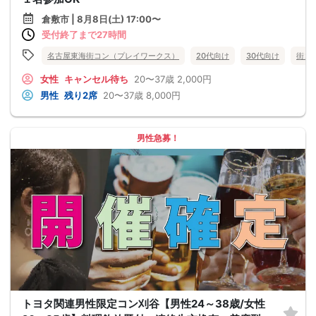
倉敷市 | 8月8日(土) 17:00〜
受付終了まで27時間
名古屋東海街コン（プレイワークス）
20代向け
30代向け
街コ
女性
キャンセル待ち
20〜37歳
2,000円
男性
残り2席
20〜37歳
8,000円
男性急募！
トヨタ関連男性限定コン刈谷【男性24～38歳/女性