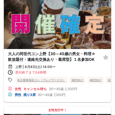
大人の同世代コン上野【30～45歳の男女・料理☆
飲放題付・連絡先交換あり・着席型】１名参加OK
上野 | 8月8日(土) 14:00〜
受付終了まで24時間
名古屋東海街コン（プレイワークス）
30代向け
40代向け
街コ
女性
キャンセル待ち
30〜45歳
2,500円
男性
残り3席
30〜45歳
7,000円
女性先行中！