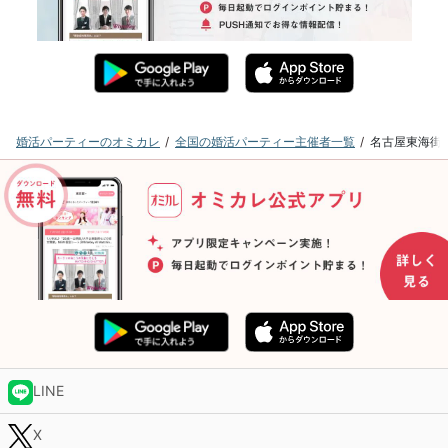
婚活パーティーのオミカレ
全国の婚活パーティー主催者一覧
名古屋東海街
LINE
X