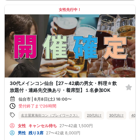
女性先行中！
30代メインコン仙台【27～42歳の男女・料理☆飲
放題付・連絡先交換あり・着席型】１名参加OK
仙台市 | 8月8日(土) 16:00〜
受付終了まで26時間
名古屋東海街コン（プレイワークス）
20代向け
30代向け
40
女性
キャンセル待ち
27〜42歳
1,500円
男性
残り3席
27〜42歳
8,000円