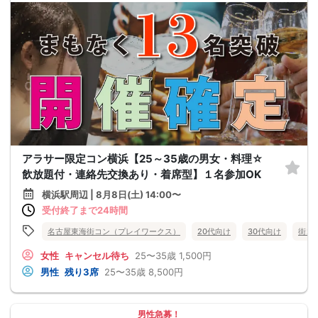
アラサー限定コン横浜【25～35歳の男女・料理☆
飲放題付・連絡先交換あり・着席型】１名参加OK
横浜駅周辺 | 8月8日(土) 14:00〜
受付終了まで24時間
名古屋東海街コン（プレイワークス）
20代向け
30代向け
街コ
女性
キャンセル待ち
25〜35歳
1,500円
男性
残り3席
25〜35歳
8,500円
男性急募！