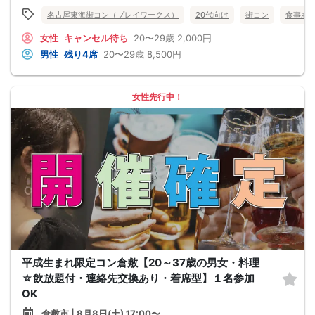
名古屋東海街コン（プレイワークス）
20代向け
街コン
食事あ
女性
キャンセル待ち
20〜29歳
2,000円
男性
残り4席
20〜29歳
8,500円
女性先行中！
平成生まれ限定コン倉敷【20～37歳の男女・料理
☆飲放題付・連絡先交換あり・着席型】１名参加
OK
倉敷市 | 8月8日(土) 17:00〜