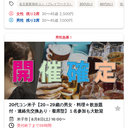
名古屋東海街コン（プレイワークス）
30代向け
40代向け
街コ
女性
残り2席
30〜45歳
2,500円
男性
残り2席
30〜45歳
7,000円
男性急募！
20代コン米子【20～29歳の男女・料理☆飲放題
付・連絡先交換あり・着席型】１名参加も大歓迎
米子市 | 8月8日(土) 16:00〜
受付終了まで26時間