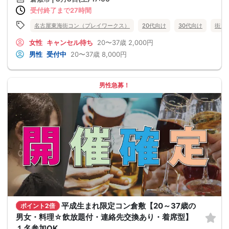
受付終了まで27時間
名古屋東海街コン（プレイワークス）
20代向け
30代向け
街コ
女性
キャンセル待ち
20〜37歳
2,000円
男性
受付中
20〜37歳
8,000円
男性急募！
平成生まれ限定コン倉敷【20～37歳の
ポイント2倍
男女・料理☆飲放題付・連絡先交換あり・着席型】
１名参加OK