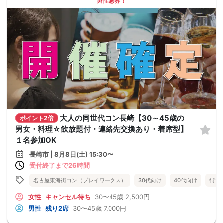
男性急募！
大人の同世代コン長崎【30～45歳の
ポイント2倍
男女・料理☆飲放題付・連絡先交換あり・着席型】
１名参加OK
長崎市 | 8月8日(土) 15:30〜
受付終了まで26時間
名古屋東海街コン（プレイワークス）
30代向け
40代向け
街コ
女性
キャンセル待ち
30〜45歳
2,500円
男性
残り2席
30〜45歳
7,000円