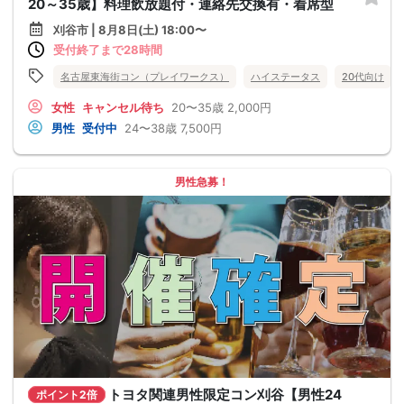
20～35歳】料理飲放題付・連絡先交換有・着席型
刈谷市 | 8月8日(土) 18:00〜
受付終了まで28時間
名古屋東海街コン（プレイワークス）
ハイステータス
20代向け
女性
キャンセル待ち
20〜35歳
2,000円
男性
受付中
24〜38歳
7,500円
男性急募！
トヨタ関連男性限定コン刈谷【男性24
ポイント2倍