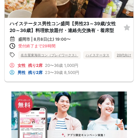
ハイステータス男性コン盛岡【男性23～39歳/女性
20～36歳】料理飲放題付・連絡先交換有・着席型
盛岡市 | 8月8日(土) 19:00〜
受付終了まで29時間
名古屋東海街コン（プレイワークス）
ハイステータス
20代向け
女性
残り2席
20〜36歳
1,000円
男性
残り2席
23〜39歳
8,500円