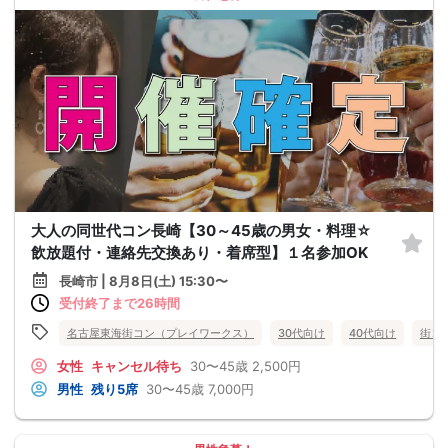
大人の同世代コン長崎【30～45歳の男女・料理☆
飲放題付・連絡先交換あり・着席型】１名参加OK
長崎市 | 8月8日(土) 15:30〜
受付終了まで26時間
名古屋東海街コン（プレイワークス）
30代向け
40代向け
街コ
女性
キャンセル待ち
30〜45歳
2,500円
男性
残り5席
30〜45歳
7,000円