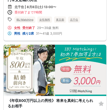
北千住 | 8月8日(土) 13:00〜
受付終了まで7時間
IBJ Matching
女性無料
東京都
北千住
女性
受付終了
29〜39歳
無料
男性
残り2席
31〜41歳
3,000円
《年収800万円以上の男性》 将来を真剣に考えられ
るお相手