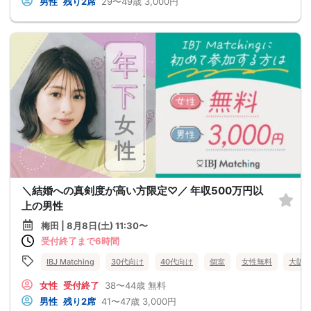
男性
残り2席
29〜49歳
3,000円
＼結婚への真剣度が高い方限定♡／ 年収500万円以
上の男性
梅田 | 8月8日(土) 11:30〜
受付終了まで6時間
IBJ Matching
30代向け
40代向け
個室
女性無料
大阪
女性
受付終了
38〜44歳
無料
男性
残り2席
41〜47歳
3,000円