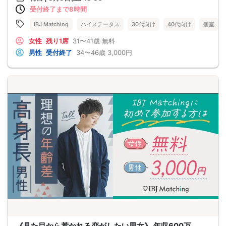
受付終了まで8時間
IBJ Matching
ハイステータス
30代向け
40代向け
個室
女性
残り1席
31〜41歳
無料
男性
受付終了
34〜46歳
3,000円
《見た目から惹かれる恋がしたい男女》 年収600万