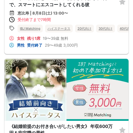
で、スマートにエスコートしてくれる彼
恵比寿 | 8月8日(土) 13:00〜
受付終了まで7時間
IBJ Matching
ハイステータス
20代向け
30代向け
40代向
女性
残り1席
19〜39歳
無料
男性
受付終了
29〜49歳
3,000円
《結婚前提のお付き合いがしたい男女》 年収600万
円＆安定職の男性