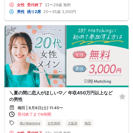
女性
受付終了
22〜29歳
無料
男性
残り2席
25〜35歳
3,000円
＼夏の間に恋人がほしい♡／ 年収450万円以上など
の男性
梅田 | 8月8日(土) 11:45〜
受付終了まで6時間
IBJ Matching
女性無料
大阪府
梅田