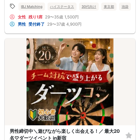
IBJ Matching
ハイステータス
30代向け
東京都
池袋
女性
残り1席
29〜35歳
1,500円
男性
受付終了
29〜37歳
4,900円
男性締切中＼遊びながら楽しく出会える！／ 最大20
名♡ダーツイベント in新宿