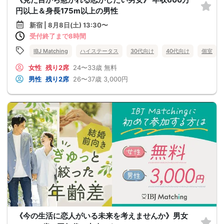
円以上＆身長175m以上の男性
新宿 | 8月8日(土) 13:30〜
受付終了まで8時間
IBJ Matching
ハイステータス
30代向け
40代向け
個室
女性
残り2席
24〜33歳
無料
男性
残り2席
26〜37歳
3,000円
《今の生活に恋人がいる未来を考えませんか》男女