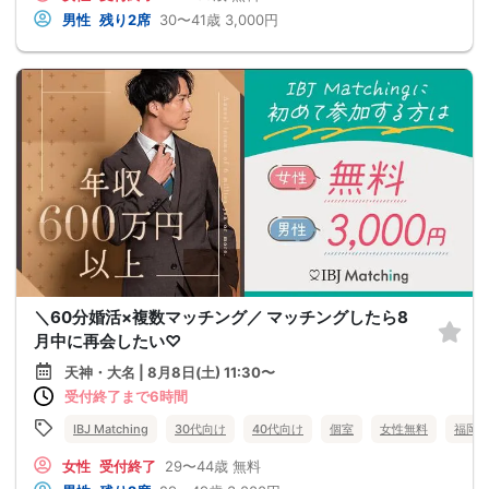
男性
残り2席
30〜41歳
3,000円
＼60分婚活×複数マッチング／ マッチングしたら8
月中に再会したい♡
天神・大名 | 8月8日(土) 11:30〜
受付終了まで6時間
IBJ Matching
30代向け
40代向け
個室
女性無料
福岡
女性
受付終了
29〜44歳
無料