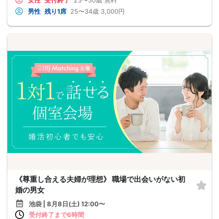
女性
受付終了
23〜30歳
無料
男性
残り1席
25〜34歳
3,000円
《尊重し合える夫婦が理想》 職場で出会いがない初
婚の男女
池袋 | 8月8日(土) 12:00〜
受付終了まで6時間