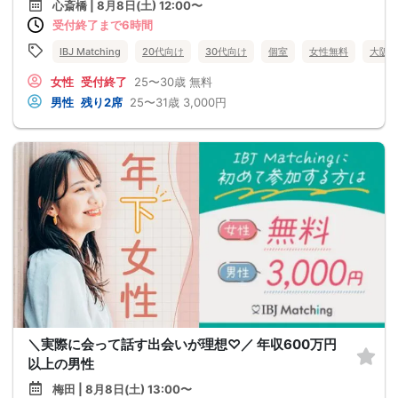
心斎橋 | 8月8日(土) 12:00〜
受付終了まで6時間
IBJ Matching
20代向け
30代向け
個室
女性無料
大阪
女性
受付終了
25〜30歳
無料
男性
残り2席
25〜31歳
3,000円
＼実際に会って話す出会いが理想♡／ 年収600万円
以上の男性
梅田 | 8月8日(土) 13:00〜