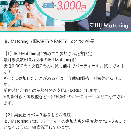
IBJ Matching（旧PARTY☆PARTY）の4つの特長
【1】IBJ Matchingに初めてご参加された方限定
累計動員数510万突破のIBJ Matchingに
男性3,000円・女性0円のお試し価格でパーティーをお試しできま
す！
※すでに参加したことがある方は 「初参加価格」対象外となりま
す。
受付時に定価との差額分のお支払いをお願いします 。
※食事付き・体験型など一部対象外のパーティー・エリアがござい
ます。
【2】男女差は±2～3名様までを徹底
IBJ Matchingでは、パーティーの参加人数の男女差が±2～3名まで
となるように、徹底管理しています。