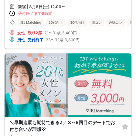
新宿 | 8月8日(土) 12:00〜
受付終了まで6時間
IBJ Matching
20代向け
30代向け
街コン
趣味コン
体
女性
残り2席
21〜31歳
3,400円
男性
受付終了
23〜32歳
6,800円
＼早期進展も期待できる♪／ 3～5回目のデートでお
付き合いが理想♡