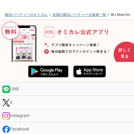
婚活パーティーのオミカレ
全国の婚活パーティー主催者一覧
IBJ Matc
LINE
X
Instagram
Facebook