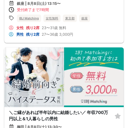
銀座 | 8月8日(土) 13:15〜
受付終了まで7時間
IBJ Matching
女性無料
東京都
銀座
女性
残り2席
23〜31歳
無料
男性
残り2席
27〜36歳
3,000円
＼ご縁があれば半年以内に結婚したい／ 年収700万
円以上＆1人暮らしの男性
梅田 | 8月8日(土) 13:30〜