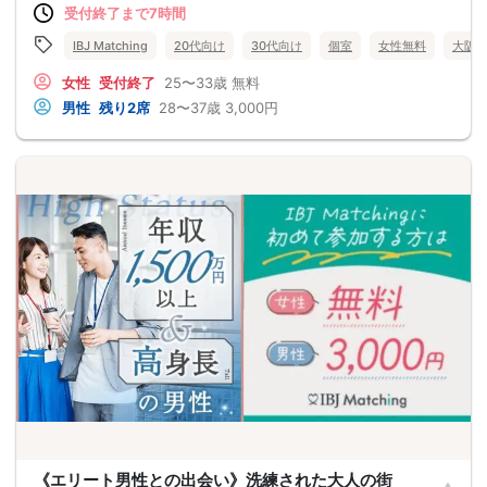
受付終了まで7時間
IBJ Matching
20代向け
30代向け
個室
女性無料
大阪
女性
受付終了
25〜33歳
無料
男性
残り2席
28〜37歳
3,000円
《エリート男性との出会い》洗練された大人の街