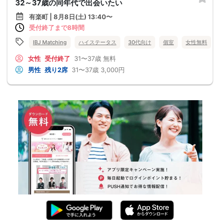
32～37歳の同年代で出会いたい
有楽町 | 8月8日(土) 13:40〜
受付終了まで8時間
IBJ Matching
ハイステータス
30代向け
個室
女性無料
女性
受付終了
31〜37歳
無料
男性
残り2席
31〜37歳
3,000円