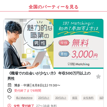
全国のパーティーを見る
《職場での出会いが少ない方》 年収500万円以上の
男性
博多・中洲 | 8月8日(土) 11:30〜
受付終了まで6時間
IBJ Matching
20代向け
30代向け
個室
女性無料
福岡
女性
受付終了
27〜38歳
無料