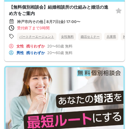
【無料個別相談会】結婚相談所の仕組みと婚活の進
め方をご案内
神戸市内その他 | 8月7日(金) 17:00〜
受付終了まで3時間
パートナーエージェント
女性無料
婚活セミナー
兵庫県
神
女性
残りわずか
20〜60歳
無料
男性
残りわずか
20〜60歳
無料