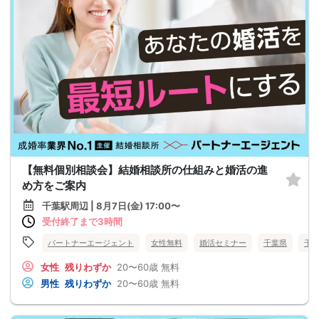
【無料個別相談会】結婚相談所の仕組みと婚活の進
め方をご案内
千葉駅周辺 | 8月7日(金) 17:00〜
受付終了まで3時間
パートナーエージェント
女性無料
婚活セミナー
千葉県
千
女性
残りわずか
20〜60歳
無料
男性
残りわずか
20〜60歳
無料