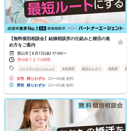
【無料個別相談会】結婚相談所の仕組みと婚活の進
め方をご案内
郡山市 | 8月7日(金) 17:00〜
受付終了まで3時間
パートナーエージェント
女性無料
婚活セミナー
福島県
郡
女性
残りわずか
20〜60歳
無料
男性
残りわずか
20〜60歳
無料