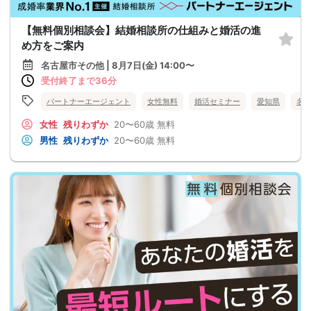
【無料個別相談会】結婚相談所の仕組みと婚活の進
め方をご案内
名古屋市その他 | 8月7日(金) 14:00〜
受付終了まで36分
パートナーエージェント
女性無料
婚活セミナー
愛知県
名
女性
残りわずか
20〜60歳
無料
男性
残りわずか
20〜60歳
無料