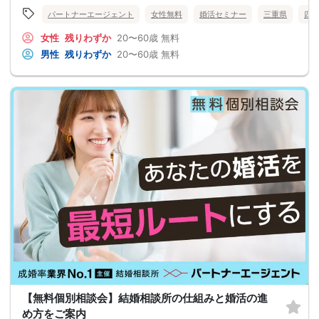
パートナーエージェント
女性無料
婚活セミナー
三重県
四
女性
残りわずか
20〜60歳
無料
男性
残りわずか
20〜60歳
無料
【無料個別相談会】結婚相談所の仕組みと婚活の進
め方をご案内