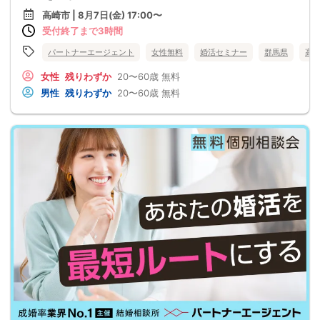
高崎市 | 8月7日(金) 17:00〜
受付終了まで3時間
パートナーエージェント
女性無料
婚活セミナー
群馬県
高
女性
残りわずか
20〜60歳
無料
男性
残りわずか
20〜60歳
無料