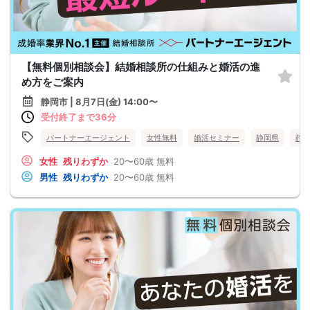
【無料個別相談会】結婚相談所の仕組みと婚活の進
め方をご案内
静岡市 | 8月7日(金) 14:00〜
受付終了まで36分
パートナーエージェント
女性無料
婚活セミナー
静岡県
静
女性
残りわずか
20〜60歳
無料
男性
残りわずか
20〜60歳
無料