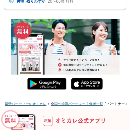
男性
残りわずか
20〜60歳
無料
婚活パーティーのオミカレ
全国の婚活パーティー主催者一覧
パートナーエ