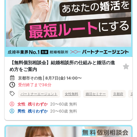
【無料個別相談会】結婚相談所の仕組みと婚活の進
め方をご案内
京都市その他 | 8月7日(金) 14:00〜
受付終了まで36分
パートナーエージェント
女性無料
婚活セミナー
京都府
京
女性
残りわずか
20〜60歳
無料
男性
残りわずか
20〜60歳
無料