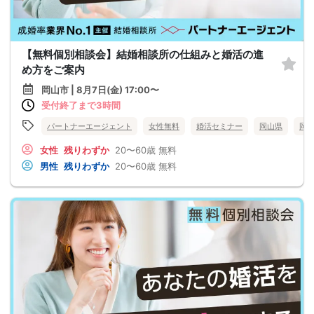
【無料個別相談会】結婚相談所の仕組みと婚活の進
め方をご案内
岡山市 | 8月7日(金) 17:00〜
受付終了まで3時間
パートナーエージェント
女性無料
婚活セミナー
岡山県
岡
女性
残りわずか
20〜60歳
無料
男性
残りわずか
20〜60歳
無料