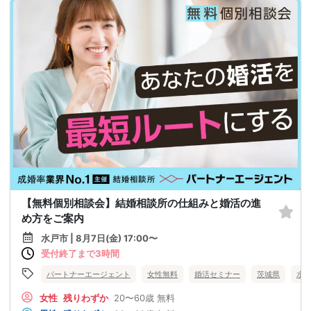
【無料個別相談会】結婚相談所の仕組みと婚活の進
め方をご案内
水戸市 | 8月7日(金) 17:00〜
受付終了まで3時間
パートナーエージェント
女性無料
婚活セミナー
茨城県
水
女性
残りわずか
20〜60歳
無料