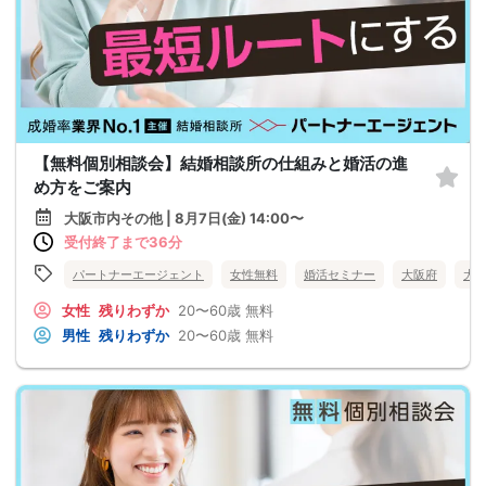
【無料個別相談会】結婚相談所の仕組みと婚活の進
め方をご案内
大阪市内その他 | 8月7日(金) 14:00〜
受付終了まで36分
パートナーエージェント
女性無料
婚活セミナー
大阪府
大
女性
残りわずか
20〜60歳
無料
男性
残りわずか
20〜60歳
無料