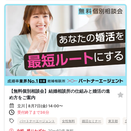
【無料個別相談会】結婚相談所の仕組みと婚活の進
め方をご案内
立川 | 8月7日(金) 14:00〜
受付終了まで36分
パートナーエージェント
女性無料
婚活セミナー
東京都
立
女性
残りわずか
20〜60歳
無料