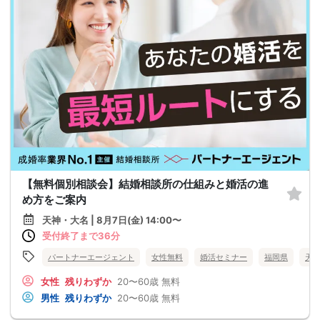
【無料個別相談会】結婚相談所の仕組みと婚活の進
め方をご案内
天神・大名 | 8月7日(金) 14:00〜
受付終了まで36分
パートナーエージェント
女性無料
婚活セミナー
福岡県
天
女性
残りわずか
20〜60歳
無料
男性
残りわずか
20〜60歳
無料