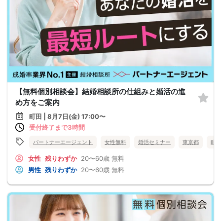
【無料個別相談会】結婚相談所の仕組みと婚活の進
め方をご案内
町田 | 8月7日(金) 17:00〜
受付終了まで3時間
パートナーエージェント
女性無料
婚活セミナー
東京都
町
女性
残りわずか
20〜60歳
無料
男性
残りわずか
20〜60歳
無料