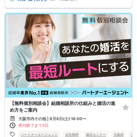
【無料個別相談会】結婚相談所の仕組みと婚活の進
め方をご案内
大阪市内その他 | 8月8日(土) 16:00〜
受付終了まで2日
パートナーエージェント
女性無料
婚活セミナー
大阪府
大