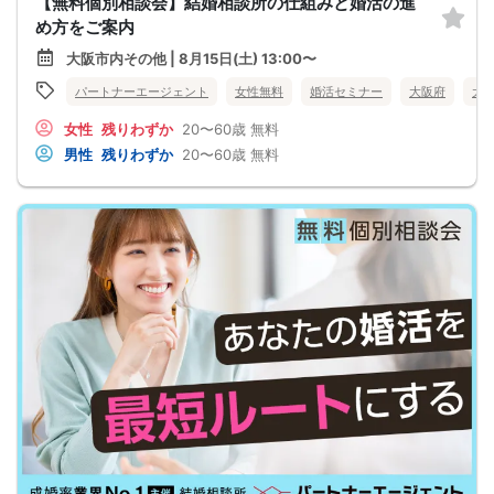
【無料個別相談会】結婚相談所の仕組みと婚活の進
め方をご案内
大阪市内その他 | 8月15日(土) 13:00〜
パートナーエージェント
女性無料
婚活セミナー
大阪府
大
女性
残りわずか
20〜60歳
無料
男性
残りわずか
20〜60歳
無料