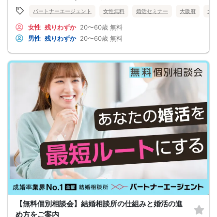
パートナーエージェント
女性無料
婚活セミナー
大阪府
大
女性
残りわずか
20〜60歳
無料
男性
残りわずか
20〜60歳
無料
【無料個別相談会】結婚相談所の仕組みと婚活の進
め方をご案内