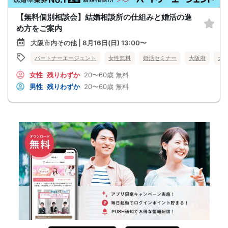
【無料個別相談会】結婚相談所の仕組みと婚活の進
め方をご案内
大阪市内その他 | 8月16日(日) 13:00〜
パートナーエージェント
女性無料
婚活セミナー
大阪府
大
女性
残りわずか
20〜60歳
無料
男性
残りわずか
20〜60歳
無料