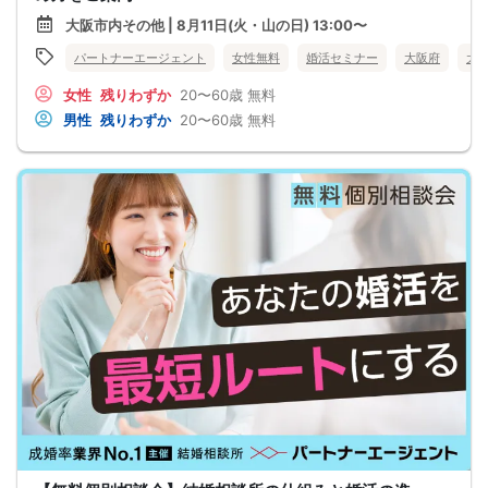
大阪市内その他 | 8月11日(火・山の日) 13:00〜
パートナーエージェント
女性無料
婚活セミナー
大阪府
大
女性
残りわずか
20〜60歳
無料
男性
残りわずか
20〜60歳
無料