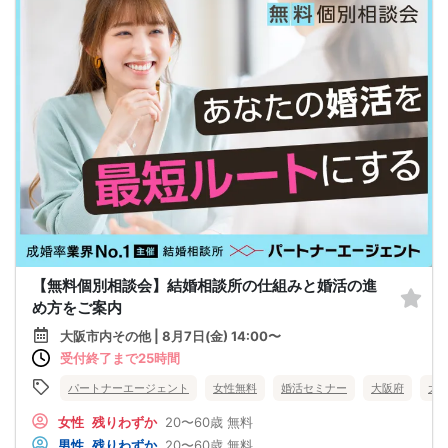
【無料個別相談会】結婚相談所の仕組みと婚活の進
め方をご案内
大阪市内その他 | 8月7日(金) 14:00〜
受付終了まで25時間
パートナーエージェント
女性無料
婚活セミナー
大阪府
大
女性
残りわずか
20〜60歳
無料
男性
残りわずか
20〜60歳
無料