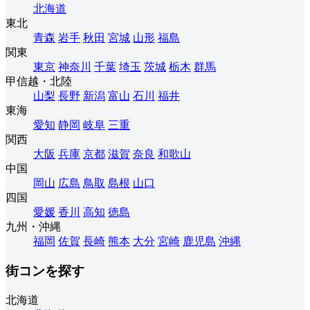
北海道
東北
青森
岩手
秋田
宮城
山形
福島
関東
東京
神奈川
千葉
埼玉
茨城
栃木
群馬
甲信越・北陸
山梨
長野
新潟
富山
石川
福井
東海
愛知
静岡
岐阜
三重
関西
大阪
兵庫
京都
滋賀
奈良
和歌山
中国
岡山
広島
鳥取
島根
山口
四国
愛媛
香川
高知
徳島
九州・沖縄
福岡
佐賀
長崎
熊本
大分
宮崎
鹿児島
沖縄
街コンを探す
北海道