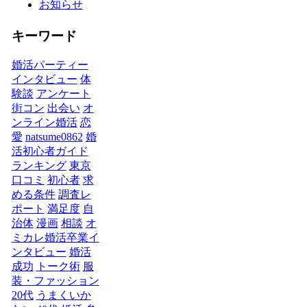
お知らせ
キーワード
婚活パーティー
インタビュー
体
験談
アンケート
街コン
出会い
オ
ンライン婚活
恋
愛
natsume0862
婚
活初心者ガイド
ランキング
東京
口コミ
初心者
求
める条件
調査レ
ポート
満足度
自
治体
漫画
相談
オ
ミカレ婚活卒業イ
ンタビュー
婚活
成功
トーク術
服
装・ファッション
20代
うまくいか