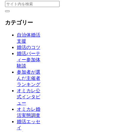
カテゴリー
自治体婚活
支援
婚活のコツ
婚活パーテ
ィー参加体
験談
参加者が選
んだ主催者
ランキング
オミカレ公
式インタビ
ュー
オミカレ婚
活実態調査
婚活エッセ
イ