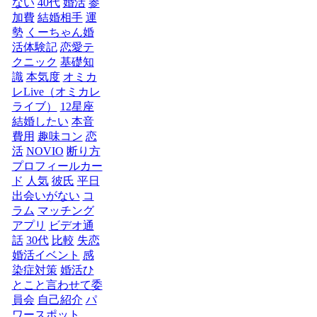
ない
40代
婚活
参
加費
結婚相手
運
勢
くーちゃん婚
活体験記
恋愛テ
クニック
基礎知
識
本気度
オミカ
レLive（オミカレ
ライブ）
12星座
結婚したい
本音
費用
趣味コン
恋
活
NOVIO
断り方
プロフィールカー
ド
人気
彼氏
平日
出会いがない
コ
ラム
マッチング
アプリ
ビデオ通
話
30代
比較
失恋
婚活イベント
感
染症対策
婚活ひ
とこと言わせて委
員会
自己紹介
パ
ワースポット