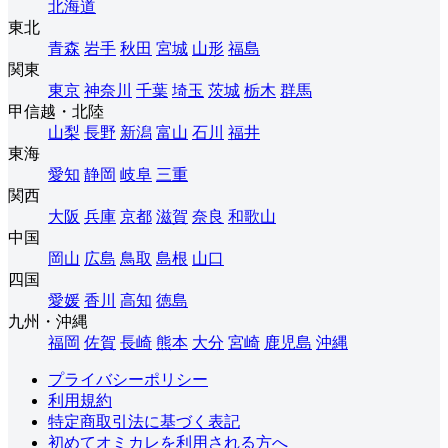
北海道
東北
青森
岩手
秋田
宮城
山形
福島
関東
東京
神奈川
千葉
埼玉
茨城
栃木
群馬
甲信越・北陸
山梨
長野
新潟
富山
石川
福井
東海
愛知
静岡
岐阜
三重
関西
大阪
兵庫
京都
滋賀
奈良
和歌山
中国
岡山
広島
鳥取
島根
山口
四国
愛媛
香川
高知
徳島
九州・沖縄
福岡
佐賀
長崎
熊本
大分
宮崎
鹿児島
沖縄
プライバシーポリシー
利用規約
特定商取引法に基づく表記
初めてオミカレを利用される方へ