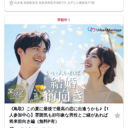
白木屋 鳥取駅前店 鳥取県鳥取市栄町701 太平ビル東館地下1階
早割中！
《鳥取》この夏に最後で最高の恋に出逢うかも♪【1
人参加中心】雰囲気も好印象な男性とご縁があれば
将来前向き編（無料P有）