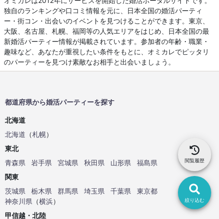
オミカレは2012年にサービスを開始した婚活ポータルサイトです。
独自のランキングや口コミ情報を元に、日本全国の婚活パーティ
ー・街コン・出会いのイベントを見つけることができます。東京、
大阪、名古屋、札幌、福岡等の人気エリアをはじめ、日本全国の最
新婚活パーティー情報が掲載されています。参加者の年齢・職業・
趣味など、あなたが重視したい条件をもとに、オミカレでピッタリ
のパーティーを見つけ素敵なお相手と出会いましょう。
都道府県から婚活パーティーを探す
北海道
北海道
（
札幌
）
東北
閲覧履歴
青森県
岩手県
宮城県
秋田県
山形県
福島県
関東
茨城県
栃木県
群馬県
埼玉県
千葉県
東京都
絞り込む
神奈川県
（
横浜
）
甲信越・北陸