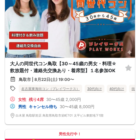
大人の同世代コン鳥取【30～45歳の男女・料理☆
飲放題付・連絡先交換あり・着席型】１名参加OK
鳥取市 | 8月22日(土) 19:00〜
名古屋東海街コン（プレイワークス）
30代向け
40代向け
街コ
女性
残り4席
30〜45歳
2,000円
男性
キャンセル待ち
30〜45歳
8,000円
白木屋 鳥取駅前店 鳥取県鳥取市栄町701 太平ビル東館地下1階
男性先行中！