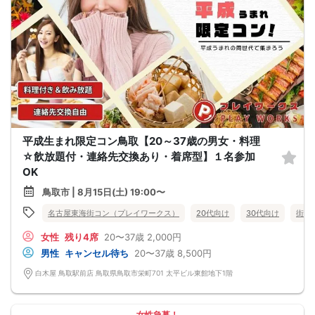
平成生まれ限定コン鳥取【20～37歳の男女・料理
☆飲放題付・連絡先交換あり・着席型】１名参加
OK
鳥取市 | 8月15日(土) 19:00〜
名古屋東海街コン（プレイワークス）
20代向け
30代向け
街コ
女性
残り4席
20〜37歳
2,000円
男性
キャンセル待ち
20〜37歳
8,500円
白木屋 鳥取駅前店 鳥取県鳥取市栄町701 太平ビル東館地下1階
女性急募！