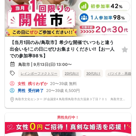
【当月1回のみ/鳥取市】希少な開催でいつもと違う
出会いを!この日にぜひお集まりください!!【お一人
での参加率98％】
鳥取市 | 9月13日(日) 13:00〜
レインボーファクトリー
20代向け
30代向け
バツイチ・再婚
女性
残りわずか
20〜39歳
無料
男性
受付終了
20〜39歳
6,500円
鳥取市文化センター 2F会議室4 鳥取県鳥取市吉方温泉３丁目７０１ 鳥取市文化センター
男性先行中！