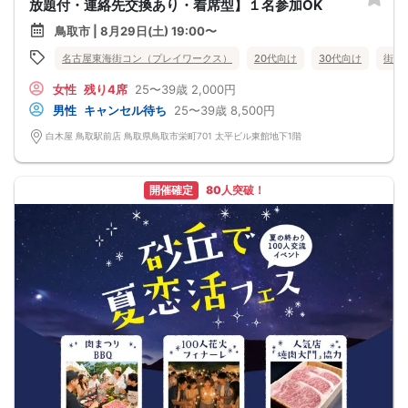
放題付・連絡先交換あり・着席型】１名参加OK
鳥取市 | 8月29日(土) 19:00〜
名古屋東海街コン（プレイワークス）
20代向け
30代向け
街コ
女性
残り4席
25〜39歳
2,000円
男性
キャンセル待ち
25〜39歳
8,500円
白木屋 鳥取駅前店 鳥取県鳥取市栄町701 太平ビル東館地下1階
開催確定
80人突破！