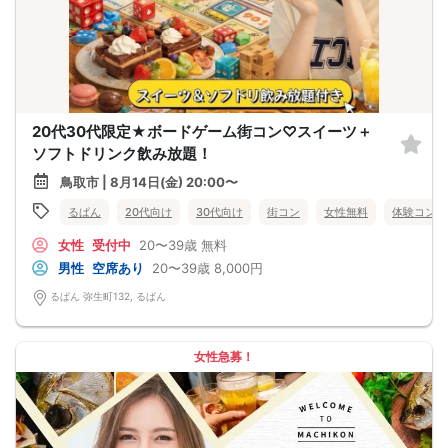
20代30代限定★ボードゲーム街コン♡スイーツ＋
ソフトドリンク飲み放題！
鳥取市 | 8月14日(金) 20:00〜
るぱん
20代向け
30代向け
街コン
女性無料
体験コン
女性
受付中
20〜39歳
無料
男性
空席あり
20〜39歳
8,000円
るぱん 弥生町132, るぱん
女性急募！