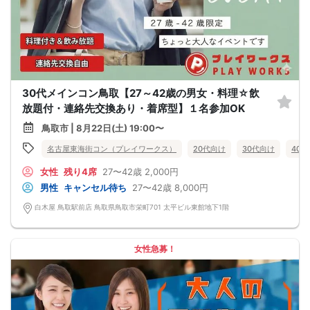
30代メインコン鳥取【27～42歳の男女・料理☆飲
放題付・連絡先交換あり・着席型】１名参加OK
鳥取市 | 8月22日(土) 19:00〜
名古屋東海街コン（プレイワークス）
20代向け
30代向け
40
女性
残り4席
27〜42歳
2,000円
男性
キャンセル待ち
27〜42歳
8,000円
白木屋 鳥取駅前店 鳥取県鳥取市栄町701 太平ビル東館地下1階
女性急募！