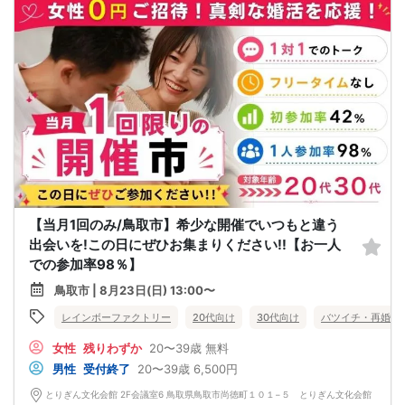
【当月1回のみ/鳥取市】希少な開催でいつもと違う
出会いを!この日にぜひお集まりください!!【お一人
での参加率98％】
鳥取市 | 8月23日(日) 13:00〜
レインボーファクトリー
20代向け
30代向け
バツイチ・再婚
女性
残りわずか
20〜39歳
無料
男性
受付終了
20〜39歳
6,500円
とりぎん文化会館 2F会議室6 鳥取県鳥取市尚徳町１０１−５ とりぎん文化会館