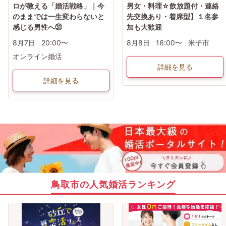
ロが教える「婚活戦略」｜今
男女・料理☆飲放題付・連絡
のままでは一生変わらないと
先交換あり・着席型】１名参
感じる男性へ㉛
加も大歓迎
8月7日
20:00〜
8月8日
16:00〜
米子市
オンライン婚活
詳細を見る
詳細を見る
鳥取市の人気婚活ランキング