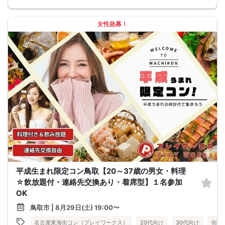
女性急募！
平成生まれ限定コン鳥取【20～37歳の男女・料理
☆飲放題付・連絡先交換あり・着席型】１名参加
OK
鳥取市 | 8月29日(土) 19:00〜
名古屋東海街コン（プレイワークス）
20代向け
30代向け
街コ