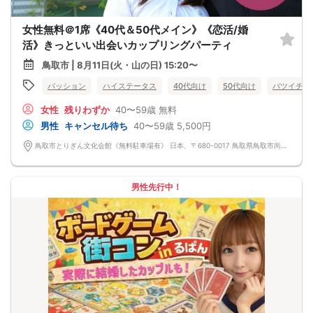
女性無料＠1席《40代＆50代メイン》《恋活/婚
活》きっといい出会いカップリングパーティ
鳥取市 | 8月11日(火・山の日) 15:20〜
パッション
ハイステータス
40代向け
50代向け
バツイチ・
女性
残りわずか
40〜59歳
無料
男性
キャンセル待ち
40〜59歳
5,500円
鳥取市とりぎん文化会館《無料駐車場有》 日本、〒680-0017 鳥取県鳥取市尚徳町101−５
男性先行中！