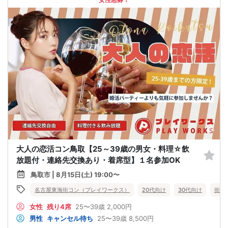
大人の恋活コン鳥取【25～39歳の男女・料理☆飲
放題付・連絡先交換あり・着席型】１名参加OK
鳥取市 | 8月15日(土) 19:00〜
名古屋東海街コン（プレイワークス）
20代向け
30代向け
街コ
女性
残り4席
25〜39歳
2,000円
男性
キャンセル待ち
25〜39歳
8,500円