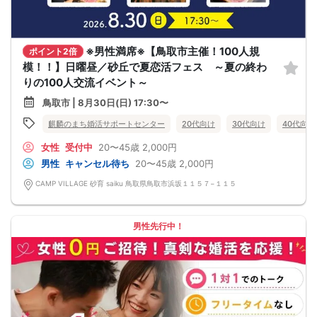
※男性満席※【鳥取市主催！100人規
ポイント2倍
模！！】日曜昼／砂丘で夏恋活フェス ～夏の終わ
りの100人交流イベント～
鳥取市 | 8月30日(日) 17:30〜
麒麟のまち婚活サポートセンター
20代向け
30代向け
40代向け
女性
受付中
20〜45歳
2,000円
男性
キャンセル待ち
20〜45歳
2,000円
CAMP VILLAGE 砂育 saiku 鳥取県鳥取市浜坂１１５７−１１５
男性先行中！