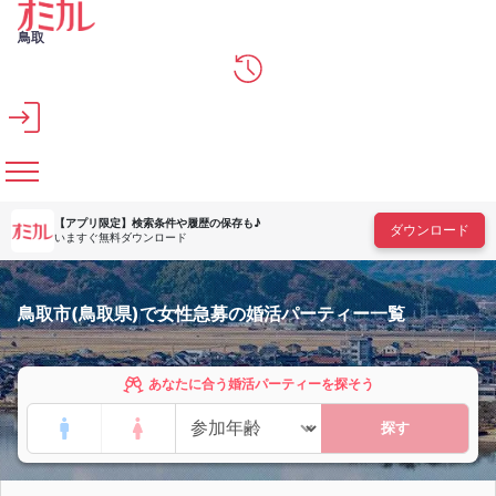
メインコンテンツへスキップ
鳥取
【アプリ限定】
検索条件や履歴の保存も♪
ダウンロード
いますぐ無料ダウンロード
鳥取市(鳥取県)で女性急募の婚活パーティー一覧
あなたに合う婚活パーティーを探そう
探す