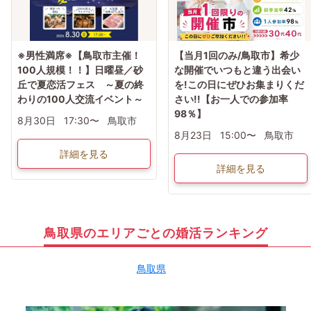
※男性満席※【鳥取市主催！
【当月1回のみ/鳥取市】希少
100人規模！！】日曜昼／砂
な開催でいつもと違う出会い
丘で夏恋活フェス ～夏の終
を!この日にぜひお集まりくだ
わりの100人交流イベント～
さい!!【お一人での参加率
98％】
8月30日
17:30〜
鳥取市
8月23日
15:00〜
鳥取市
詳細を見る
詳細を見る
鳥取県のエリアごとの婚活ランキング
鳥取県