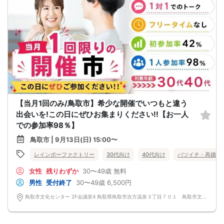
【当月1回のみ/鳥取市】希少な開催でいつもと違う
出会いを!この日にぜひお集まりください!!【お一人
での参加率98％】
鳥取市 | 9月13日(日) 15:00〜
レインボーファクトリー
30代向け
40代向け
バツイチ・再婚
女性
残りわずか
30〜49歳
無料
男性
受付終了
30〜49歳
6,500円
鳥取市文化センター 2F会議室4 鳥取県鳥取市吉方温泉３丁目７０１ 鳥取市文化センター