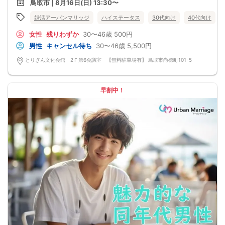
鳥取市 | 8月16日(日) 13:30〜
婚活アーバンマリッジ
ハイステータス
30代向け
40代向け
女性
残りわずか
30〜46歳
500円
男性
キャンセル待ち
30〜46歳
5,500円
とりぎん文化会館 2Ｆ第6会議室 【無料駐車場有】 鳥取市尚徳町101-5
早割中！