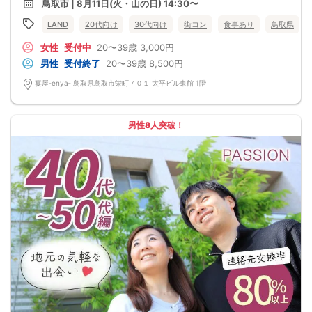
鳥取市 | 8月11日(火・山の日) 14:30〜
LAND
20代向け
30代向け
街コン
食事あり
鳥取県
女性
受付中
20〜39歳
3,000円
男性
受付終了
20〜39歳
8,500円
宴屋‐enya‐ 鳥取県鳥取市栄町７０１ 太平ビル東館 1階
男性8人突破！