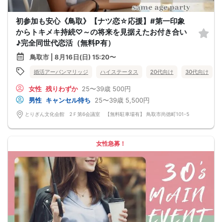
初参加も安心《鳥取》【ナツ恋☆応援】#第一印象
からトキメキ持続♡～の将来を見据えたお付き合い
♪完全同世代恋活（無料P有）
鳥取市 | 8月16日(日) 15:20〜
婚活アーバンマリッジ
ハイステータス
20代向け
30代向け
女性
残りわずか
25〜39歳
500円
男性
キャンセル待ち
25〜39歳
5,500円
とりぎん文化会館 2Ｆ第6会議室 【無料駐車場有】 鳥取市尚徳町101-5
女性急募！