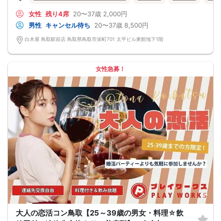
女性
残り4席
20〜37歳
2,000円
男性
キャンセル待ち
20〜37歳
8,500円
白木屋 鳥取駅前店 鳥取県鳥取市栄町701 太平ビル東館地下1階
女性急募！
大人の恋活コン鳥取【25～39歳の男女・料理☆飲