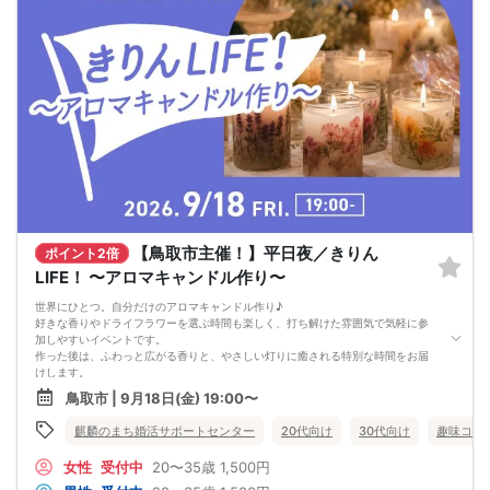
【鳥取市主催！】平日夜／きりん
ポイント2倍
LIFE！ 〜アロマキャンドル作り〜
世界にひとつ。自分だけのアロマキャンドル作り♪
好きな香りやドライフラワーを選ぶ時間も楽しく、打ち解けた雰囲気で気軽に参
加しやすいイベントです。
作った後は、ふわっと広がる香りと、やさしい灯りに癒される特別な時間をお届
けします。
1週間の終わりに、癒しの香りに包まれながら、ゆったりとした時間を過ごしてみ
鳥取市 | 9月18日(金) 19:00〜
ませんか？
麒麟のまち婚活サポートセンター
20代向け
30代向け
趣味コン
女性
受付中
20〜35歳
1,500円