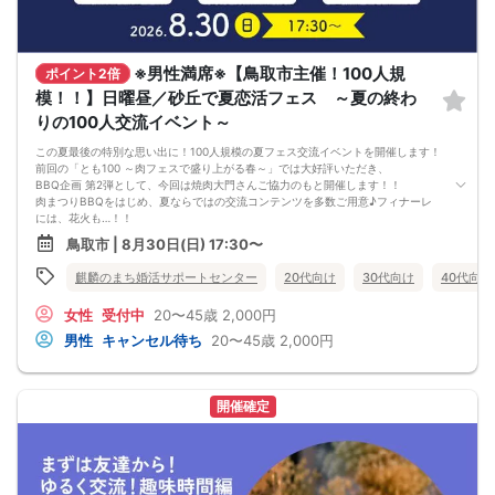
※男性満席※【鳥取市主催！100人規
ポイント2倍
模！！】日曜昼／砂丘で夏恋活フェス ～夏の終わ
りの100人交流イベント～
この夏最後の特別な思い出に！100人規模の夏フェス交流イベントを開催します！
前回の「とも100 ～肉フェスで盛り上がる春～」では大好評いただき、
BBQ企画 第2弾として、今回は焼肉大門さんご協力のもと開催します！！
肉まつりBBQをはじめ、夏ならではの交流コンテンツを多数ご用意♪フィナーレ
には、花火も…！！
友達同士での参加も大歓迎！夏の終わりを彩る特別なひとときを過ごしましょう♪
鳥取市 | 8月30日(日) 17:30〜
※最少催行人数は100名となります。
※イベントへの参加には、きりん恋活（麒麟のまち婚活サポートセンター）への会
麒麟のまち婚活サポートセンター
20代向け
30代向け
40代向け
員登録が必要です。当日登録方法をご案内いたします。
女性
受付中
20〜45歳
2,000円
男性
キャンセル待ち
20〜45歳
2,000円
開催確定