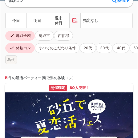
体験コン
条件変更
週末
今日
明日
指定なし
休日
鳥取全域
鳥取市
西伯郡
体験コン
すべてのこだわり条件
20代
30代
40代
5
島根
5
件の婚活パーティー(鳥取県の体験コン)
開催確定
80人突破！