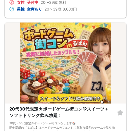
女性
受付中
20〜39歳
無料
女性：500円
お会計は当日、現金・クレジットカード・PayPayなどの電子マネーにて承りま
男性
空席あり
20〜39歳
8,000円
す。
やむを得ない場合を除いて前日、当日のキャンセルや無断キャンセルは次回以降
の参加をお断りさせていただきます。
最少遂行人数：男女とも2人以上参加で確定。
中止判断タイミング：前日の18時。メールでお知らせします。
20代30代限定★ボードゲーム街コン♡スイーツ＋
ソフトドリンク飲み放題！
20代・30代限定のボードゲーム街コンをします🎲
開催場所の【るぱん】はボードゲームカフェとして鳥取市最多のゲームを取り揃