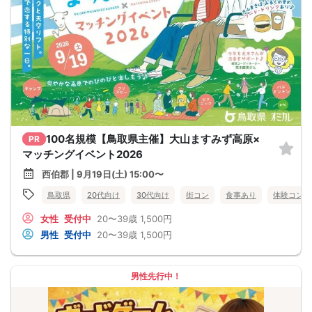
100名規模【鳥取県主催】大山ますみず高原×
PR
マッチングイベント2026
西伯郡 | 9月19日(土) 15:00〜
鳥取県
20代向け
30代向け
街コン
食事あり
体験コン
女性
受付中
20〜39歳
1,500円
男性
受付中
20〜39歳
1,500円
男性先行中！