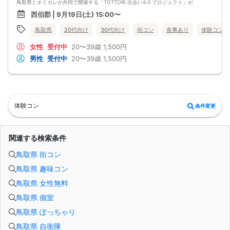
鳥取県とオミカレが共同で開催する「TOTTORI 出会い4.0 プロジェクト」が、
『恋人の聖地』ますみず高原で初開催！
西伯郡 | 9月19日(土) 15:00〜
大自然広がる大山エリアで若者の恋活をサポートします！
2026年度の恋活イベントは本イベントが最後となりますので、ぜひこの機会にご
鳥取県
20代向け
30代向け
街コン
食事あり
体験コン
参加ください。
秋空のもと、大自然に抱かれながら、日本海を一望できる天空リフトやおしゃれ
女性
受付中
20〜39歳
1,500円
な大人ピクニック、モルックや
フリスビーなどのアクティビティを満喫！
男性
受付中
20〜39歳
1,500円
「白バラ牛乳」でおなじみ「大山まきばみるくの里」の特製サンド＆ドリンクも
お楽しみいただけます。
イベントでは、スマホのマッチングシステム「オミカレ Live」を活用するため、
フリータイムのお誘いもスムーズで初対面でも安心して交流をスタートできます♪
さらに、スペシャルゲストとして3,000組以上のカップルを誕生させてきた婚活コ
ーディネーター荒木直美さんが登場！
体験コン
条件変更
当日の恋活作戦会議やコミュニケーションのヒントを伝授し、皆さまの素敵な出
会いを全力でサポートします！
【お申し込み・抽選について】
・申込期間： 8月6日（木）～ 9月6日（日）23:59まで
関連する検索条件
・抽選結果案内： 9月10日（木）以降順次ご連絡
・応募多数の場合は抽選となります。
鳥取県 街コン
・『オミカレ』Webサイトまたはアプリよりお申し込みください。
【ご参加にあたっての留意事項】
鳥取県 趣味コン
・受付開始は男性【13：30】、女性【14:00】からとなります。スムーズな進行
のため、時間に余裕をもってお越しください。
鳥取県 女性無料
・ 集合場所：大山第一駐車場（博労座第一駐車場）へはJR米子駅から車で約30分
です。公共交通機関でのアクセスはできませんのでご注意ください。
鳥取県 個室
※集合場所の大山第一駐車場（博労座第一駐車場）からイベント会場まではシャ
トルバス移動となりますのでご注意ください。
鳥取県 ぽっちゃり
・年齢確認：受付時に年齢確認を行いますので、公的な本人確認書類（運転免許
鳥取県 自衛隊
証、マイナンバーカード等）を必ずご持参ください。