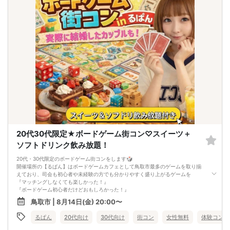
20代30代限定★ボードゲーム街コン♡スイーツ＋
ソフトドリンク飲み放題！
20代・30代限定のボードゲーム街コンをします🎲
開催場所の【るぱん】はボードゲームカフェとして鳥取市最多のゲームを取り揃
えており、司会も初心者や未経験の方でも分かりやすく盛り上がるゲームを
『マッチングしなくても楽しかった！』
『ボードゲーム初心者だけどおもしろかった！』
『初めての街コンだったけど楽しめました！』
鳥取市 | 8月14日(金) 20:00〜
と言っていただけました🙌🏻
鳥取で出会いを求めてる方はぜひ参加してみてください🌟
るぱん
20代向け
30代向け
街コン
女性無料
体験コン
ほとんど会話できずに退屈な時間を過ごすような街コンには絶対にしません！！
男性：8000円