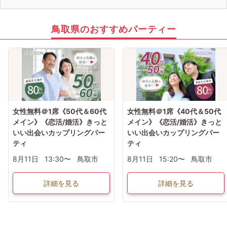
・取材・撮影：報道機関による取材や写真・動画撮影が行われる場合がありま
す。広報媒体等へ掲載する際は、個人が特定されないよう十分配慮いたします。
・熱中症対策のため、飲み物をご持参のうえ、ご参加ください。
・屋外での開催となりますので、必要に応じて日傘や虫よけスプレーなどをご持
鳥取県のおすすめパーティー
参いただくことをおすすめします。
・動きやすい服装・歩きやすい靴でお越しください。
・イベント内容：やむを得ない事情により、イベント内容が一部変更となる場合
があります。
・雨天時の対応： 小雨決行、荒天中止となります。中止の場合は当日12:00まで
に特設サイトにてお知らせいたします。
・お支払い： ご当選された方は、事前に参加費のお支払いをお願いいたします。
女性無料＠1席《50代＆60代
女性無料＠1席《40代＆50代
メイン》《恋活/婚活》きっと
メイン》《恋活/婚活》きっと
いい出会いカップリングパー
いい出会いカップリングパー
ティ
ティ
8月11日
13:30〜
鳥取市
8月11日
15:20〜
鳥取市
詳細を見る
詳細を見る