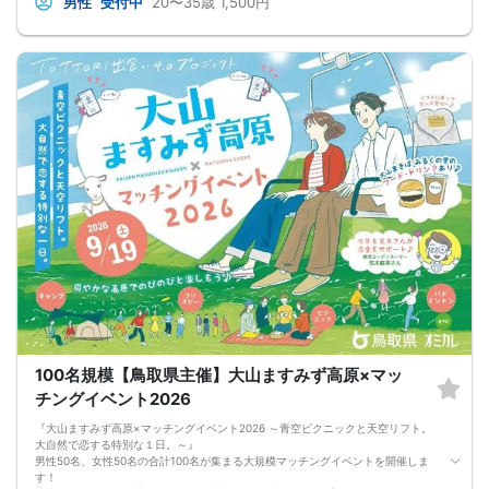
男性
受付中
20〜35歳
1,500円
100名規模【鳥取県主催】大山ますみず高原×マッ
チングイベント2026
『大山ますみず高原×マッチングイベント2026 ～青空ピクニックと天空リフト。
大自然で恋する特別な１日。～』
男性50名、女性50名の合計100名が集まる大規模マッチングイベントを開催しま
す！