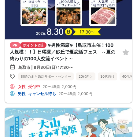
※男性満席※【鳥取市主催！100
PR
ポイント2倍
人規模！！】日曜昼／砂丘で夏恋活フェス ～夏の
終わりの100人交流イベント～
鳥取市 | 8月30日(日) 17:30〜
麒麟のまち婚活サポートセンター
20代向け
30代向け
40代向け
女性
受付中
20〜45歳
2,000円
男性
キャンセル待ち
20〜45歳
2,000円