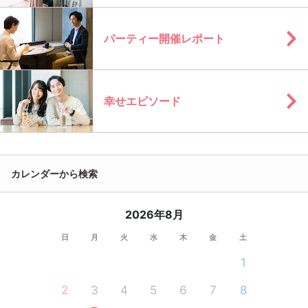
パーティー開催レポート
幸せエピソード
カレンダーから検索
2026年8月
日
月
火
水
木
金
土
1
2
3
4
5
6
7
8