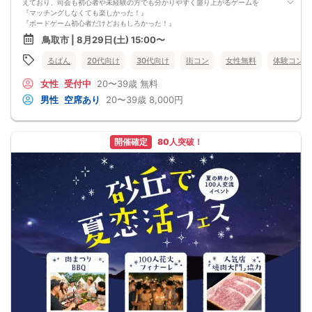
えており、司会も初心者や未経験の方でも分かりやすく盛り上がるゲームを
『マッチングしなくても楽しかった！』
『ボードゲーム初心者だけどおもしろかった！』
『初めての街コンだったけど楽しめました！』
鳥取市 | 8月29日(土) 15:00〜
と言っていただけました🙌🏻
鳥取で出会いを求めてる方はぜひ参加してみてください🌟
るぱん
20代向け
30代向け
街コン
女性無料
体験コン
ほとんど会話できずに退屈な時間を過ごすような街コンには絶対にしません！！
男性：8000円
女性
受付中
20〜39歳
無料
女性：500円
お会計は当日、現金・クレジットカード・PayPayなどの電子マネーにて承りま
男性
空席あり
20〜39歳
8,000円
す。
やむを得ない場合を除いて前日、当日のキャンセルや無断キャンセルは次回以降
の参加をお断りさせていただきます。
最少遂行人数：男女とも2人以上参加で確定。
開催確定
80人突破！
中止判断タイミング：前日の18時。メールでお知らせします。