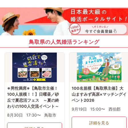
鳥取県の人気婚活ランキング
※男性満席※【鳥取市主催！
100名規模【鳥取県主催】大
100人規模！！】日曜昼／砂
山ますみず高原×マッチングイ
丘で夏恋活フェス ～夏の終
ベント2026
わりの100人交流イベント～
9月19日
15:00〜
西伯郡
8月30日
17:30〜
鳥取市
詳細を見る