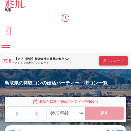
メインコンテンツへスキップ
鳥取
【アプリ限定】
検索条件や履歴の保存も♪
ダウンロード
いますぐ無料ダウンロード
鳥取県の体験コンの婚活パーティー・街コン一覧
あなたに合う婚活パーティーを探そう
探す