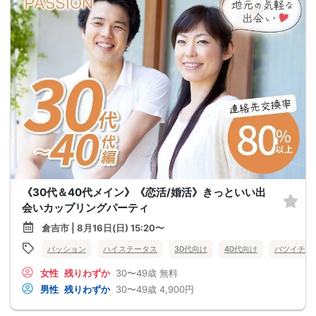
《30代＆40代メイン》《恋活/婚活》きっといい出
会いカップリングパーティ
倉吉市 | 8月16日(日) 15:20〜
パッション
ハイステータス
30代向け
40代向け
バツイチ・
女性
残りわずか
30〜49歳
無料
男性
残りわずか
30〜49歳
4,900円