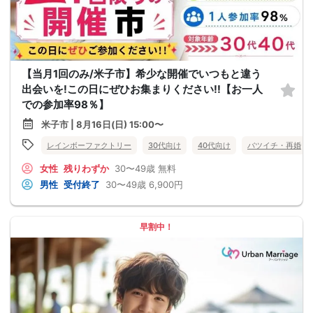
【当月1回のみ/米子市】希少な開催でいつもと違う
出会いを!この日にぜひお集まりください!!【お一人
での参加率98％】
米子市 | 8月16日(日) 15:00〜
レインボーファクトリー
30代向け
40代向け
バツイチ・再婚
女性
残りわずか
30〜49歳
無料
男性
受付終了
30〜49歳
6,900円
早割中！