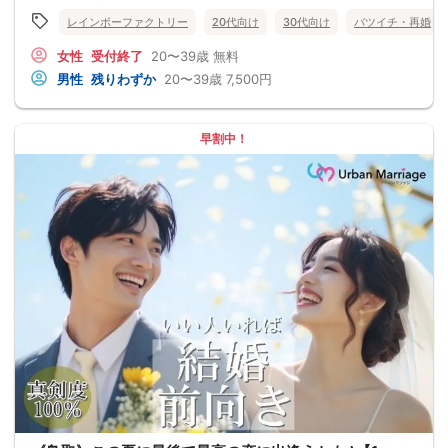
レインボーファクトリー
20代向け
30代向け
バツイチ・再婚
女性
受付終了
20〜39歳
無料
男性
残りわずか
20〜39歳
7,500円
早割中！