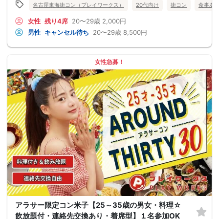
名古屋東海街コン（プレイワークス）
20代向け
街コン
食事あ
女性
残り4席
20〜29歳
2,000円
男性
キャンセル待ち
20〜29歳
8,500円
女性急募！
アラサー限定コン米子【25～35歳の男女・料理☆
飲放題付・連絡先交換あり・着席型】１名参加OK