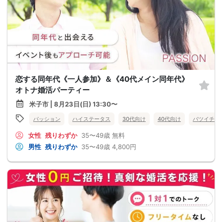
恋する同年代《一人参加》＆《40代メイン同年代》
オトナ婚活パーティー
米子市 | 8月23日(日) 13:30〜
パッション
ハイステータス
30代向け
40代向け
バツイチ・
女性
残りわずか
35〜49歳
無料
男性
残りわずか
35〜49歳
4,800円