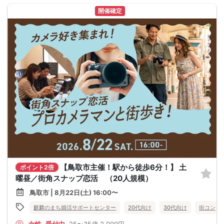
開催確定
【鳥取市主催！駅から徒歩6分！】 土
ポイント2倍
曜昼／街角スナップ恋活 （20人規模）
鳥取市 | 8月22日(土) 16:00〜
麒麟のまち婚活サポートセンター
20代向け
30代向け
街コン