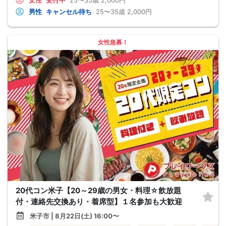
女性
受付中
25〜35歳
2,000円
男性
キャンセル待ち
25〜35歳
2,000円
女性急募！
20代コン米子【20～29歳の男女・料理☆飲放題
付・連絡先交換あり・着席型】１名参加も大歓迎
米子市 | 8月22日(土) 16:00〜