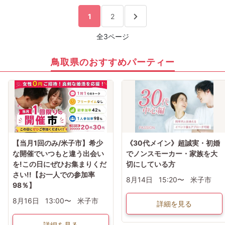
1
2
全3ページ
鳥取県のおすすめパーティー
【当月1回のみ/米子市】希少
《30代メイン》超誠実・初婚
な開催でいつもと違う出会い
でノンスモーカー・家族を大
を!この日にぜひお集まりくだ
切にしている方
さい!!【お一人での参加率
8月14日
15:20〜
米子市
98％】
8月16日
13:00〜
米子市
詳細を見る
詳細を見る