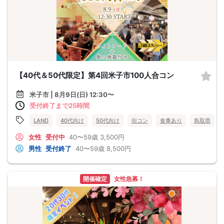
【40代＆50代限定】第4回米子市100人合コン
米子市 | 8月9日(日) 12:30〜
受付終了まで25時間
LAND
40代向け
50代向け
街コン
食事あり
鳥取県
女性
受付中
40〜59歳
3,500円
男性
受付終了
40〜59歳
8,500円
開催確定
女性急募！