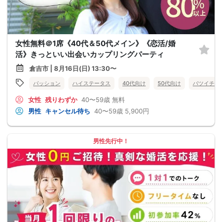
女性無料＠1席《40代＆50代メイン》《恋活/婚
活》きっといい出会いカップリングパーティ
倉吉市 | 8月16日(日) 13:30〜
パッション
ハイステータス
40代向け
50代向け
バツイチ・
女性
残りわずか
40〜59歳
無料
男性
キャンセル待ち
40〜59歳
5,900円
男性先行中！