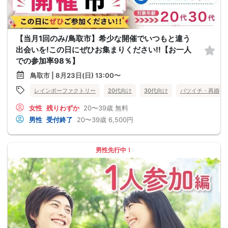
【当月1回のみ/鳥取市】希少な開催でいつもと違う
出会いを!この日にぜひお集まりください!!【お一人
での参加率98％】
鳥取市 | 8月23日(日) 13:00〜
レインボーファクトリー
20代向け
30代向け
バツイチ・再婚
女性
残りわずか
20〜39歳
無料
男性
受付終了
20〜39歳
6,500円
男性先行中！