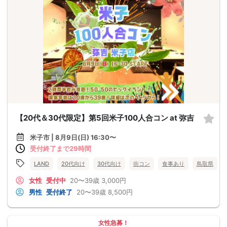
【20代＆30代限定】第5回米子100人合コン at 弥吉
米子市 | 8月9日(日) 16:30〜
受付終了まで29時間
LAND
20代向け
30代向け
街コン
食事あり
鳥取県
女性
受付中
20〜39歳
3,000円
男性
受付終了
20〜39歳
8,500円
女性急募！