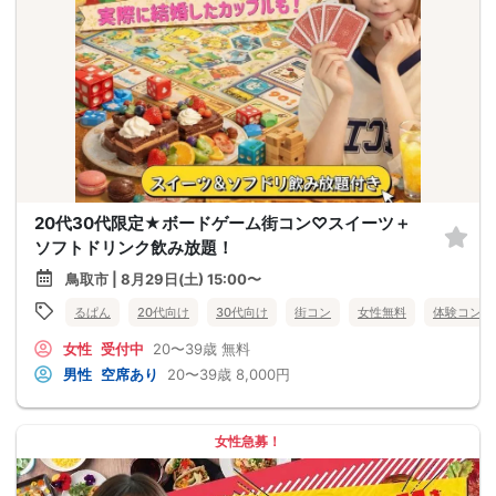
20代30代限定★ボードゲーム街コン♡スイーツ＋
ソフトドリンク飲み放題！
鳥取市 | 8月29日(土) 15:00〜
るぱん
20代向け
30代向け
街コン
女性無料
体験コン
女性
受付中
20〜39歳
無料
男性
空席あり
20〜39歳
8,000円
女性急募！