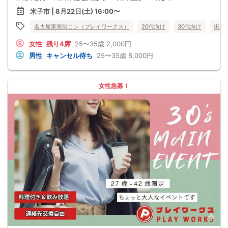
米子市 | 8月22日(土) 16:00〜
名古屋東海街コン（プレイワークス）
20代向け
30代向け
街コ
女性
残り4席
25〜35歳
2,000円
男性
キャンセル待ち
25〜35歳
8,000円
女性急募！