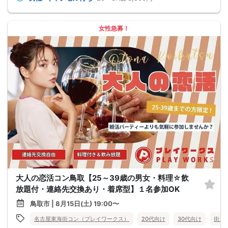
女性急募！
大人の恋活コン鳥取【25～39歳の男女・料理☆飲
放題付・連絡先交換あり・着席型】１名参加OK
鳥取市 | 8月15日(土) 19:00〜
名古屋東海街コン（プレイワークス）
20代向け
30代向け
街コ