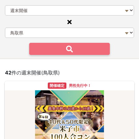
42
件の週末開催(鳥取県)
開催確定
男性先行中！