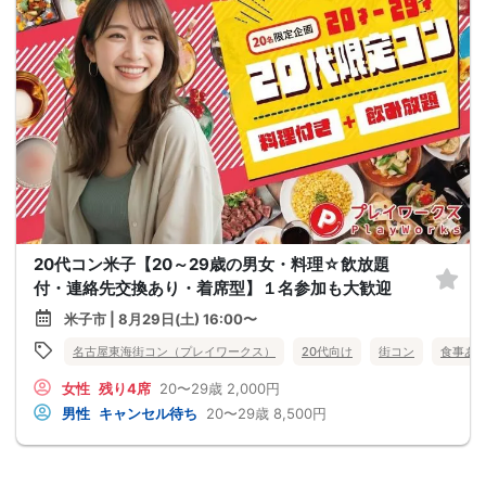
20代コン米子【20～29歳の男女・料理☆飲放題
付・連絡先交換あり・着席型】１名参加も大歓迎
米子市 | 8月29日(土) 16:00〜
名古屋東海街コン（プレイワークス）
20代向け
街コン
食事あ
女性
残り4席
20〜29歳
2,000円
男性
キャンセル待ち
20〜29歳
8,500円