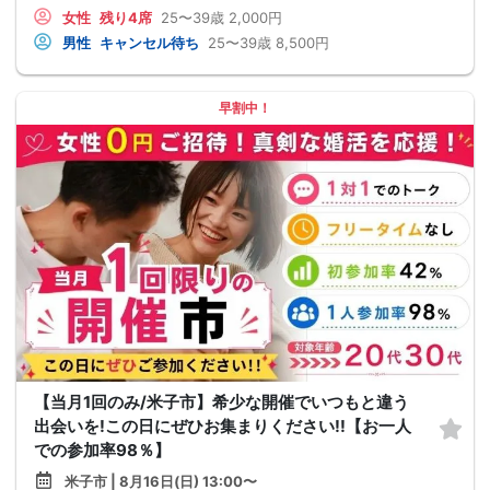
女性
残り4席
25〜39歳
2,000円
男性
キャンセル待ち
25〜39歳
8,500円
早割中！
【当月1回のみ/米子市】希少な開催でいつもと違う
出会いを!この日にぜひお集まりください!!【お一人
での参加率98％】
米子市 | 8月16日(日) 13:00〜