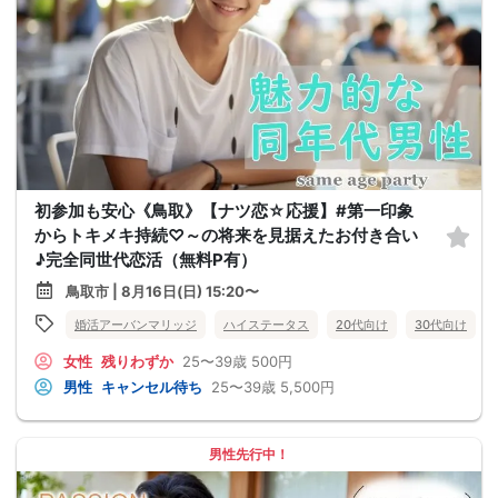
初参加も安心《鳥取》【ナツ恋☆応援】#第一印象
からトキメキ持続♡～の将来を見据えたお付き合い
♪完全同世代恋活（無料P有）
鳥取市 | 8月16日(日) 15:20〜
婚活アーバンマリッジ
ハイステータス
20代向け
30代向け
女性
残りわずか
25〜39歳
500円
男性
キャンセル待ち
25〜39歳
5,500円
男性先行中！