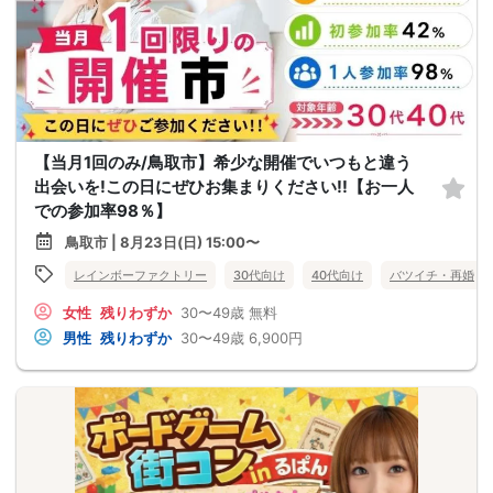
【当月1回のみ/鳥取市】希少な開催でいつもと違う
出会いを!この日にぜひお集まりください!!【お一人
での参加率98％】
鳥取市 | 8月23日(日) 15:00〜
レインボーファクトリー
30代向け
40代向け
バツイチ・再婚
女性
残りわずか
30〜49歳
無料
男性
残りわずか
30〜49歳
6,900円