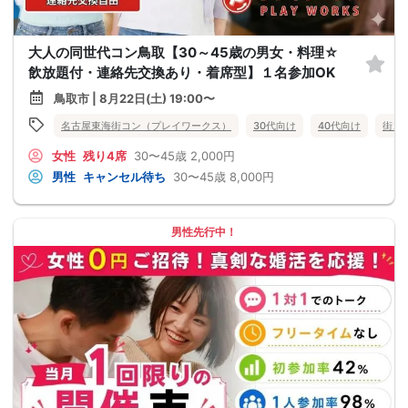
大人の同世代コン鳥取【30～45歳の男女・料理☆
飲放題付・連絡先交換あり・着席型】１名参加OK
鳥取市 | 8月22日(土) 19:00〜
名古屋東海街コン（プレイワークス）
30代向け
40代向け
街コ
女性
残り4席
30〜45歳
2,000円
男性
キャンセル待ち
30〜45歳
8,000円
男性先行中！