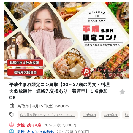
平成生まれ限定コン鳥取【20～37歳の男女・料理
☆飲放題付・連絡先交換あり・着席型】１名参加
OK
鳥取市 | 8月15日(土) 19:00〜
名古屋東海街コン（プレイワークス）
20代向け
30代向け
街コ
女性
残り4席
20〜37歳
2,000円
男性
キャンセル待ち
20〜37歳
8,500円