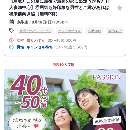
《鳥取》この夏に最後で最高の恋に出逢うかも♪【1
人参加中心】雰囲気も好印象な男性とご縁があれば
将来前向き編（無料P有）
鳥取市 | 8月16日(日) 13:30〜
婚活アーバンマリッジ
ハイステータス
30代向け
40代向け
女性
残りわずか
30〜46歳
500円
男性
キャンセル待ち
30〜46歳
5,500円
男性10人突破！