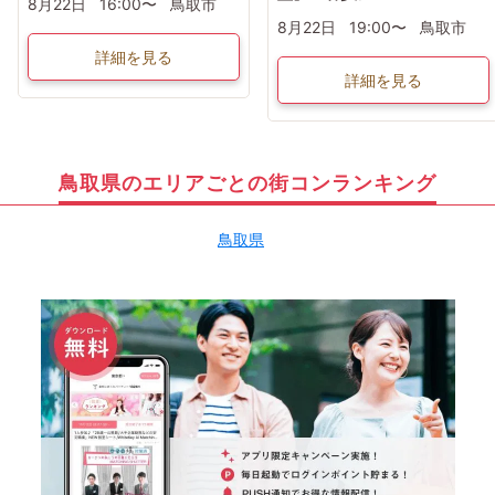
8月22日
16:00〜
鳥取市
8月22日
19:00〜
鳥取市
詳細を見る
詳細を見る
鳥取県のエリアごとの街コンランキング
鳥取県