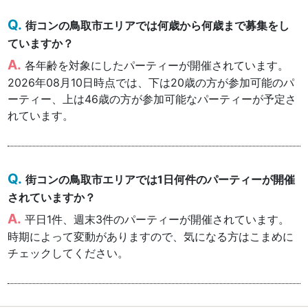
街コンの鳥取市エリアでは何歳から何歳まで募集をし
ていますか？
各年齢を対象にしたパーティーが開催されています。
2026年08月10日時点では、下は20歳の方が参加可能のパ
ーティー、上は46歳の方が参加可能なパーティーが予定さ
れています。
街コンの鳥取市エリアでは1日何件のパーティーが開催
されていますか？
平日1件、週末3件のパーティーが開催されています。
時期によって変動がありますので、気になる方はこまめに
チェックしてください。