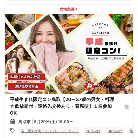
女性急募！
平成生まれ限定コン鳥取【20～37歳の男女・料理
☆飲放題付・連絡先交換あり・着席型】１名参加
OK
鳥取市 | 8月29日(土) 19:00〜
名古屋東海街コン（プレイワークス）
20代向け
30代向け
街コ