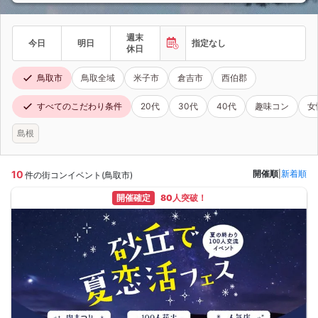
週末
今日
明日
指定なし
休日
鳥取市
鳥取全域
米子市
倉吉市
西伯郡
すべてのこだわり条件
20代
30代
40代
趣味コン
女
島根
10
開催順
|
新着順
件の街コンイベント(鳥取市)
開催確定
80人突破！