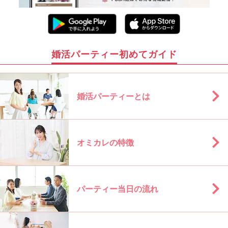
婚活パーティー初めてガイド
婚活パーティーとは
オミカレの特徴
パーティー当日の流れ