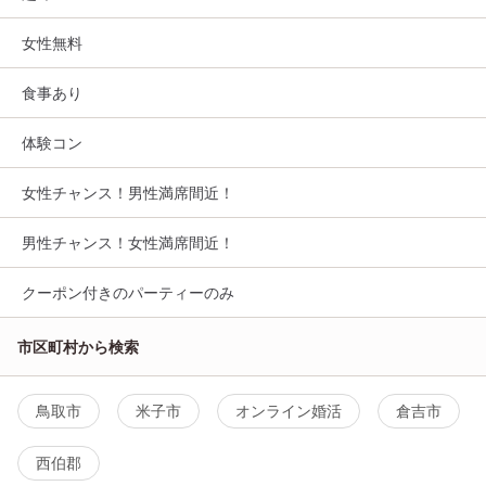
女性無料
食事あり
体験コン
女性チャンス！男性満席間近！
男性チャンス！女性満席間近！
クーポン付きのパーティーのみ
市区町村から検索
鳥取市
米子市
オンライン婚活
倉吉市
西伯郡