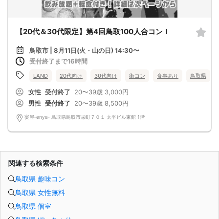
【20代＆30代限定】第4回鳥取100人合コン！
鳥取市 | 8月11日(火・山の日) 14:30〜
受付終了まで16時間
LAND
20代向け
30代向け
街コン
食事あり
鳥取県
女性
受付終了
20〜39歳
3,000円
男性
受付終了
20〜39歳
8,500円
宴屋‐enya‐ 鳥取県鳥取市栄町７０１ 太平ビル東館 1階
関連する検索条件
鳥取県 趣味コン
鳥取県 女性無料
鳥取県 個室