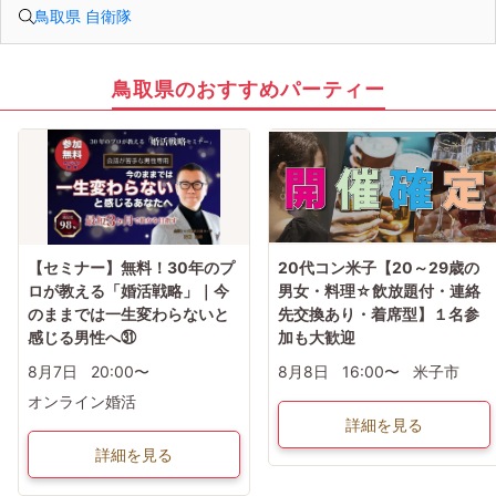
鳥取県 自衛隊
鳥取県のおすすめパーティー
【セミナー】無料！30年のプ
20代コン米子【20～29歳の
ロが教える「婚活戦略」｜今
男女・料理☆飲放題付・連絡
のままでは一生変わらないと
先交換あり・着席型】１名参
感じる男性へ㉛
加も大歓迎
8月7日
20:00〜
8月8日
16:00〜
米子市
オンライン婚活
詳細を見る
詳細を見る