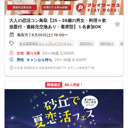
大人の恋活コン鳥取【25～39歳の男女・料理☆飲
放題付・連絡先交換あり・着席型】１名参加OK
鳥取市 | 8月29日(土) 19:00〜
名古屋東海街コン（プレイワークス）
20代向け
30代向け
街コ
女性
残り4席
25〜39歳
2,000円
男性
キャンセル待ち
25〜39歳
8,500円
白木屋 鳥取駅前店 鳥取県鳥取市栄町701 太平ビル東館地下1階
開催確定
80人突破！