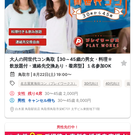
大人の同世代コン鳥取【30～45歳の男女・料理☆
飲放題付・連絡先交換あり・着席型】１名参加OK
鳥取市 | 8月22日(土) 19:00〜
名古屋東海街コン（プレイワークス）
30代向け
40代向け
街コ
女性
残り4席
30〜45歳
2,000円
男性
キャンセル待ち
30〜45歳
8,000円
白木屋 鳥取駅前店 鳥取県鳥取市栄町701 太平ビル東館地下1階
男性先行中！