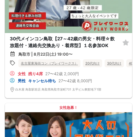
30代メインコン鳥取【27～42歳の男女・料理☆飲
放題付・連絡先交換あり・着席型】１名参加OK
鳥取市 | 8月22日(土) 19:00〜
名古屋東海街コン（プレイワークス）
20代向け
30代向け
40
女性
残り4席
27〜42歳
2,000円
男性
キャンセル待ち
27〜42歳
8,000円
白木屋 鳥取駅前店 鳥取県鳥取市栄町701 太平ビル東館地下1階
女性急募！