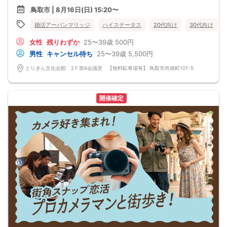
鳥取市 | 8月16日(日) 15:20〜
婚活アーバンマリッジ
ハイステータス
20代向け
30代向け
女性
残りわずか
25〜39歳
500円
男性
キャンセル待ち
25〜39歳
5,500円
とりぎん文化会館 2Ｆ第6会議室 【無料駐車場有】 鳥取市尚徳町101-5
開催確定