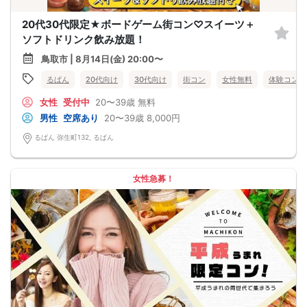
20代30代限定★ボードゲーム街コン♡スイーツ＋
ソフトドリンク飲み放題！
鳥取市 | 8月14日(金) 20:00〜
るぱん
20代向け
30代向け
街コン
女性無料
体験コン
女性
受付中
20〜39歳
無料
男性
空席あり
20〜39歳
8,000円
るぱん 弥生町132, るぱん
女性急募！