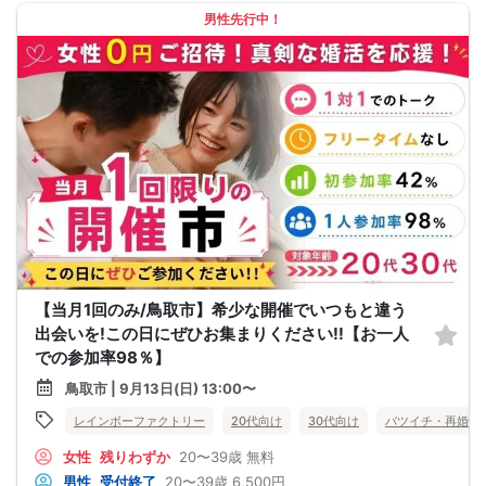
男性先行中！
【当月1回のみ/鳥取市】希少な開催でいつもと違う
出会いを!この日にぜひお集まりください!!【お一人
での参加率98％】
鳥取市 | 9月13日(日) 13:00〜
レインボーファクトリー
20代向け
30代向け
バツイチ・再婚
女性
残りわずか
20〜39歳
無料
男性
受付終了
20〜39歳
6,500円