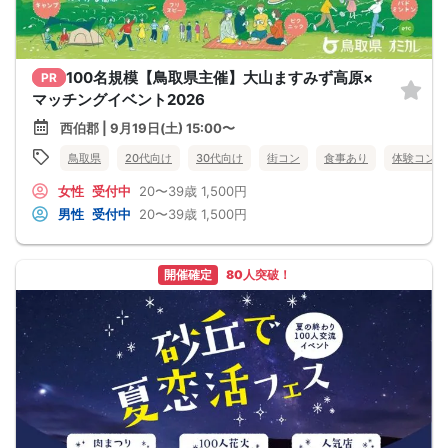
100名規模【鳥取県主催】大山ますみず高原×
PR
マッチングイベント2026
西伯郡 | 9月19日(土) 15:00〜
鳥取県
20代向け
30代向け
街コン
食事あり
体験コン
女性
受付中
20〜39歳
1,500円
男性
受付中
20〜39歳
1,500円
開催確定
80人突破！