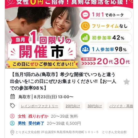
【当月1回のみ/鳥取市】希少な開催でいつもと違う
出会いを!この日にぜひお集まりください!!【お一人
での参加率98％】
鳥取市 | 8月23日(日) 13:00〜
レインボーファクトリー
20代向け
30代向け
バツイチ・再婚
女性
残りわずか
20〜39歳
無料
男性
受付終了
20〜39歳
6,500円
とりぎん文化会館 2F会議室6 鳥取県鳥取市尚徳町１０１−５ とりぎん文化会館