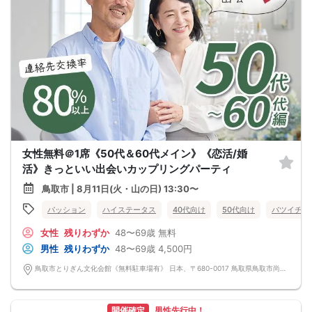
女性無料＠1席《50代＆60代メイン》《恋活/婚
活》きっといい出会いカップリングパーティ
鳥取市 | 8月11日(火・山の日) 13:30〜
パッション
ハイステータス
40代向け
50代向け
バツイチ・
女性
残りわずか
48〜69歳
無料
男性
残りわずか
48〜69歳
4,500円
鳥取市とりぎん文化会館《無料駐車場有》 日本、〒680-0017 鳥取県鳥取市尚徳町101−５
開催確定
男性先行中！