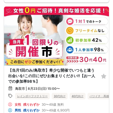
【当月1回のみ/鳥取市】希少な開催でいつもと違う
出会いを!この日にぜひお集まりください!!【お一人
での参加率98％】
鳥取市 | 8月23日(日) 15:00〜
レインボーファクトリー
30代向け
40代向け
バツイチ・再婚
女性
残りわずか
30〜49歳
無料
男性
残りわずか
30〜49歳
6,900円