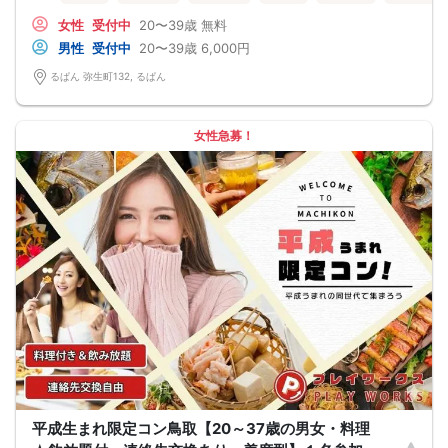
女性
受付中
20〜39歳
無料
男性
受付中
20〜39歳
6,000円
るぱん 弥生町132, るぱん
女性急募！
平成生まれ限定コン鳥取【20～37歳の男女・料理