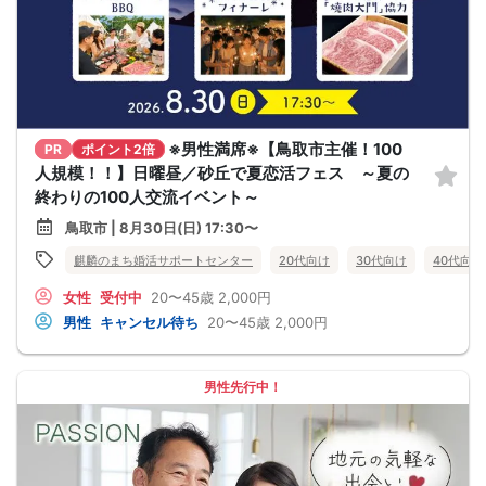
※男性満席※【鳥取市主催！100
PR
ポイント2倍
人規模！！】日曜昼／砂丘で夏恋活フェス ～夏の
終わりの100人交流イベント～
鳥取市 | 8月30日(日) 17:30〜
麒麟のまち婚活サポートセンター
20代向け
30代向け
40代向け
女性
受付中
20〜45歳
2,000円
男性
キャンセル待ち
20〜45歳
2,000円
男性先行中！