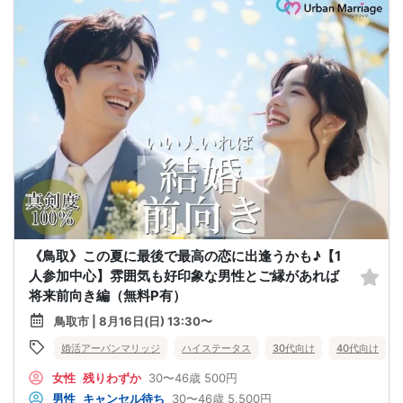
《鳥取》この夏に最後で最高の恋に出逢うかも♪【1
人参加中心】雰囲気も好印象な男性とご縁があれば
将来前向き編（無料P有）
鳥取市 | 8月16日(日) 13:30〜
婚活アーバンマリッジ
ハイステータス
30代向け
40代向け
女性
残りわずか
30〜46歳
500円
男性
キャンセル待ち
30〜46歳
5,500円