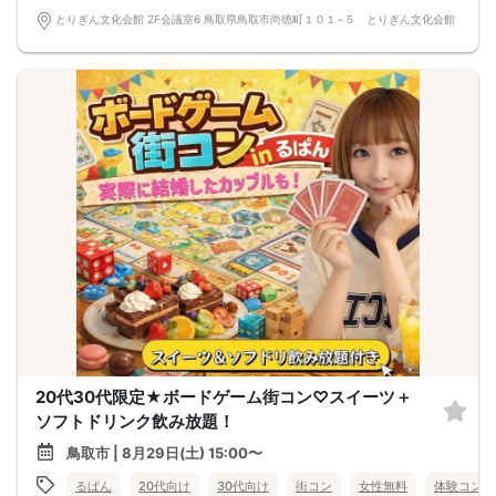
とりぎん文化会館 2F会議室6 鳥取県鳥取市尚徳町１０１−５ とりぎん文化会館
20代30代限定★ボードゲーム街コン♡スイーツ＋
ソフトドリンク飲み放題！
鳥取市 | 8月29日(土) 15:00〜
るぱん
20代向け
30代向け
街コン
女性無料
体験コン