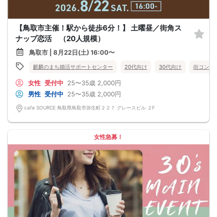
【鳥取市主催！駅から徒歩6分！】 土曜昼／街角ス
ナップ恋活 （20人規模）
鳥取市 | 8月22日(土) 16:00〜
麒麟のまち婚活サポートセンター
20代向け
30代向け
街コン
女性
受付中
25〜35歳
2,000円
男性
受付中
25〜35歳
2,000円
cafe SOURCE 鳥取県鳥取市弥生町２２７ グレースビル ２F
女性急募！