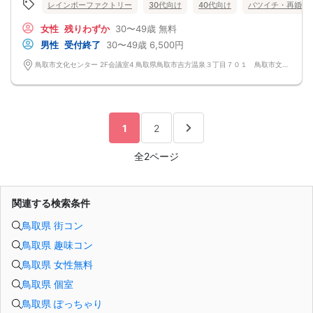
レインボーファクトリー
30代向け
40代向け
バツイチ・再婚
女性
残りわずか
30〜49歳
無料
男性
受付終了
30〜49歳
6,500円
鳥取市文化センター 2F会議室4 鳥取県鳥取市吉方温泉３丁目７０１ 鳥取市文化センター
1
2
全2ページ
関連する検索条件
鳥取県 街コン
鳥取県 趣味コン
鳥取県 女性無料
鳥取県 個室
鳥取県 ぽっちゃり