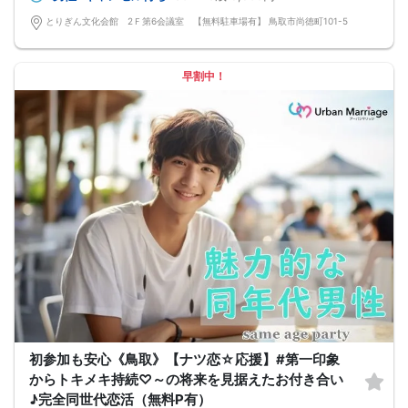
とりぎん文化会館 2Ｆ第6会議室 【無料駐車場有】 鳥取市尚徳町101-5
早割中！
初参加も安心《鳥取》【ナツ恋☆応援】#第一印象
からトキメキ持続♡～の将来を見据えたお付き合い
♪完全同世代恋活（無料P有）