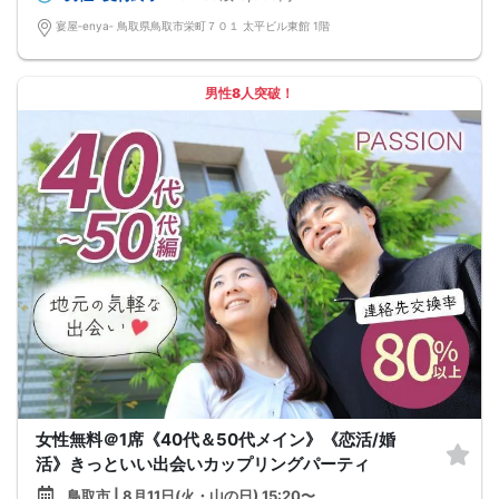
宴屋‐enya‐ 鳥取県鳥取市栄町７０１ 太平ビル東館 1階
男性8人突破！
女性無料＠1席《40代＆50代メイン》《恋活/婚
活》きっといい出会いカップリングパーティ
鳥取市 | 8月11日(火・山の日) 15:20〜