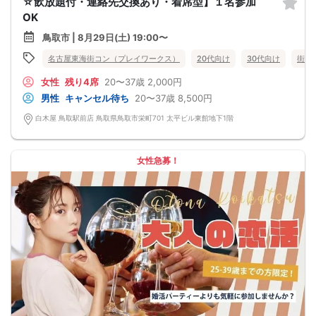
☆飲放題付・連絡先交換あり・着席型】１名参加
OK
鳥取市 | 8月29日(土) 19:00〜
名古屋東海街コン（プレイワークス）
20代向け
30代向け
街コ
女性
残り4席
20〜37歳
2,000円
男性
キャンセル待ち
20〜37歳
8,500円
白木屋 鳥取駅前店 鳥取県鳥取市栄町701 太平ビル東館地下1階
女性急募！