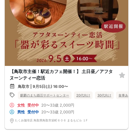
【鳥取市主催！駅近カフェ開催！】 土日昼／アフタ
ヌーンティー恋活
鳥取市 | 9月5日(土) 16:00〜
麒麟のまち婚活サポートセンター
20代向け
30代向け
食事あり
女性
受付中
20〜33歳
2,000円
男性
受付中
20〜33歳
2,000円
たくみ珈琲店 鳥取県鳥取市栄町６０６ まるもビル １F