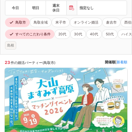
週末
今日
明日
指定なし
休日
鳥取市
鳥取全域
米子市
オンライン婚活
倉吉市
西伯
すべてのこだわり条件
20代
30代
40代
50代
ハイス
島根
23
開催順
|
新着順
件の婚活パーティー(鳥取市)