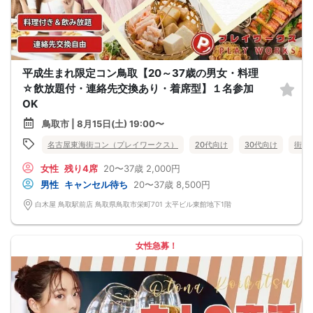
平成生まれ限定コン鳥取【20～37歳の男女・料理
☆飲放題付・連絡先交換あり・着席型】１名参加
OK
鳥取市 | 8月15日(土) 19:00〜
名古屋東海街コン（プレイワークス）
20代向け
30代向け
街コ
女性
残り4席
20〜37歳
2,000円
男性
キャンセル待ち
20〜37歳
8,500円
白木屋 鳥取駅前店 鳥取県鳥取市栄町701 太平ビル東館地下1階
女性急募！