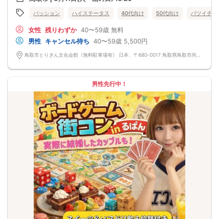
パッション
ハイステータス
40代向け
50代向け
バツイチ・
女性
残りわずか
40〜59歳
無料
男性
キャンセル待ち
40〜59歳
5,500円
鳥取市とりぎん文化会館《無料駐車場有》 日本、〒680-0017 鳥取県鳥取市尚徳町101−５
男性先行中！