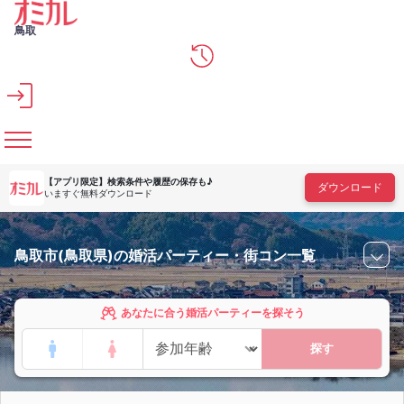
メインコンテンツへスキップ
鳥取
【アプリ限定】
検索条件や履歴の保存も♪
ダウンロード
いますぐ無料ダウンロード
鳥取市(鳥取県)の婚活パーティー・街コン一覧
あなたに合う婚活パーティーを探そう
探す