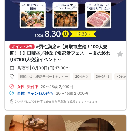
※男性満席※【鳥取市主催！100人規
ポイント2倍
模！！】日曜昼／砂丘で夏恋活フェス ～夏の終わ
りの100人交流イベント～
鳥取市 | 8月30日(日) 17:30〜
麒麟のまち婚活サポートセンター
20代向け
30代向け
40代向け
女性
受付中
20〜45歳
2,000円
男性
キャンセル待ち
20〜45歳
2,000円
CAMP VILLAGE 砂育 saiku 鳥取県鳥取市浜坂１１５７−１１５