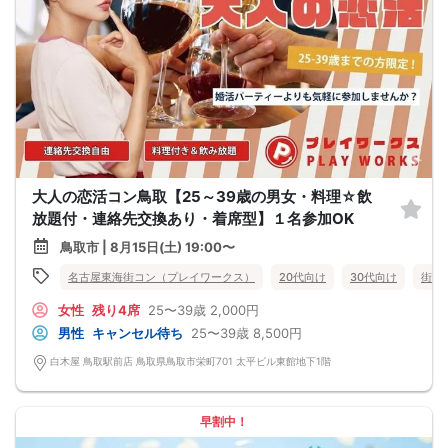
大人の恋活コン鳥取【25～39歳の男女・料理☆飲
放題付・連絡先交換あり・着席型】１名参加OK
鳥取市 | 8月15日(土) 19:00〜
名古屋東海街コン（プレイワークス）
20代向け
30代向け
街コ
女性
残り4席
25〜39歳
2,000円
男性
キャンセル待ち
25〜39歳
8,500円
白木屋 鳥取駅前店 鳥取県鳥取市栄町701 太平ビル東館地下1階
早割中！