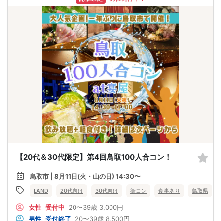
【20代＆30代限定】第4回鳥取100人合コン！
鳥取市 | 8月11日(火・山の日) 14:30〜
LAND
20代向け
30代向け
街コン
食事あり
鳥取県
女性
受付中
20〜39歳
3,000円
男性
受付終了
20〜39歳
8,500円