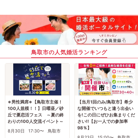
鳥取市の人気婚活ランキング
※男性満席※【鳥取市主催！
【当月1回のみ/鳥取市】希少
100人規模！！】日曜昼／砂
な開催でいつもと違う出会い
丘で夏恋活フェス ～夏の終
を!この日にぜひお集まりくだ
わりの100人交流イベント～
さい!!【お一人での参加率
98％】
8月30日
17:30〜
鳥取市
8月23日
15:00〜
鳥取市