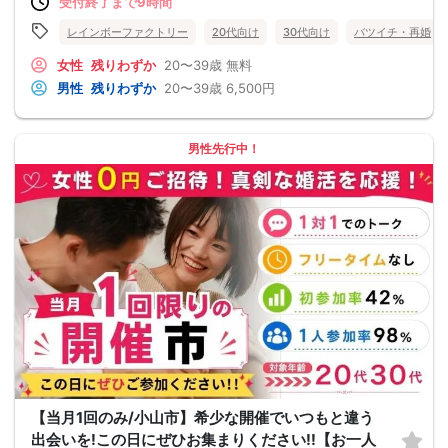
受付終了まで9時間
レインボーファクトリー
20代向け
30代向け
バツイチ・再婚
女性
残りわずか
20〜39歳
無料
男性
残りわずか
20〜39歳
6,500円
男性先行中！
【当月1回のみ/小山市】希少な開催でいつもと違う
出会いを!この日にぜひお集まりください!!【お一人