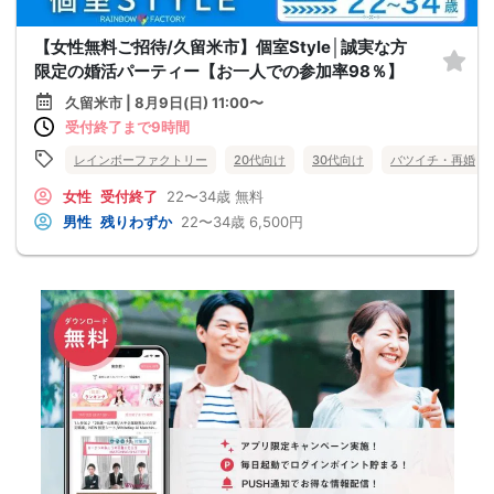
【女性無料ご招待/久留米市】個室Style│誠実な方
限定の婚活パーティー【お一人での参加率98％】
久留米市 | 8月9日(日) 11:00〜
受付終了まで9時間
レインボーファクトリー
20代向け
30代向け
バツイチ・再婚
女性
受付終了
22〜34歳
無料
男性
残りわずか
22〜34歳
6,500円