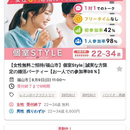
【女性無料ご招待/福山市】個室Style│誠実な方限
定の婚活パーティー【お一人での参加率98％】
福山市 | 8月9日(日) 11:00〜
受付終了まで9時間
レインボーファクトリー
20代向け
30代向け
バツイチ・再婚
女性
受付終了
22〜34歳
無料
男性
残りわずか
22〜34歳
6,600円
早割中！