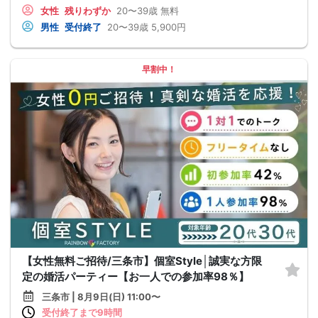
女性
残りわずか
20〜39歳
無料
男性
受付終了
20〜39歳
5,900円
早割中！
【女性無料ご招待/三条市】個室Style│誠実な方限
定の婚活パーティー【お一人での参加率98％】
三条市 | 8月9日(日) 11:00〜
受付終了まで9時間