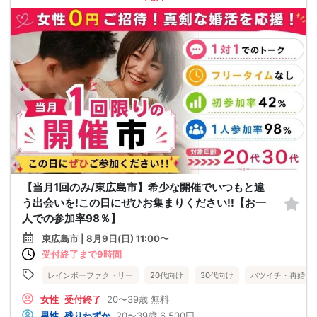
【当月1回のみ/東広島市】希少な開催でいつもと違
う出会いを!この日にぜひお集まりください!!【お一
人での参加率98％】
東広島市 | 8月9日(日) 11:00〜
受付終了まで9時間
レインボーファクトリー
20代向け
30代向け
バツイチ・再婚
女性
受付終了
20〜39歳
無料
男性
残りわずか
20〜39歳
6,500円