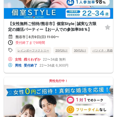
【女性無料ご招待/熊谷市】個室Style│誠実な方限
定の婚活パーティー【お一人での参加率98％】
熊谷市 | 8月9日(日) 11:00〜
受付終了まで9時間
レインボーファクトリー
20代向け
30代向け
バツイチ・再婚
女性
残りわずか
22〜34歳
無料
男性
受付終了
22〜34歳
6,900円
男性先行中！