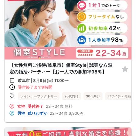
【女性無料ご招待/岐阜市】個室Style│誠実な方限
定の婚活パーティー【お一人での参加率98％】
岐阜市 | 8月9日(日) 11:00〜
受付終了まで9時間
レインボーファクトリー
20代向け
30代向け
バツイチ・再婚
女性
受付終了
22〜34歳
無料
男性
残りわずか
22〜34歳
6,900円