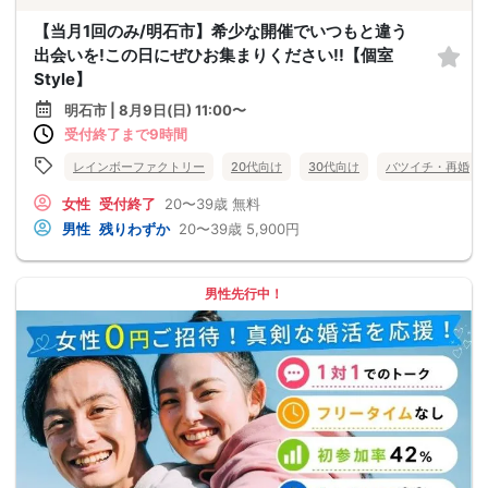
【当月1回のみ/明石市】希少な開催でいつもと違う
出会いを!この日にぜひお集まりください!!【個室
Style】
明石市 | 8月9日(日) 11:00〜
受付終了まで9時間
レインボーファクトリー
20代向け
30代向け
バツイチ・再婚
女性
受付終了
20〜39歳
無料
男性
残りわずか
20〜39歳
5,900円
男性先行中！