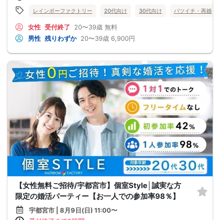
レインボーファクトリー
20代向け
30代向け
バツイチ・再婚
女性
受付終了
20〜39歳
無料
男性
残りわずか
20〜39歳
6,900円
【女性無料ご招待/宇都宮市】個室Style│誠実な方
限定の婚活パーティー【お一人での参加率98％】
宇都宮市 | 8月9日(日) 11:00〜