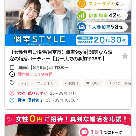
【女性無料ご招待/周南市】個室Style│誠実な方限
定の婚活パーティー【お一人での参加率98％】
周南市 | 8月9日(日) 11:00〜
受付終了まで9時間
レインボーファクトリー
20代向け
30代向け
バツイチ・再婚
女性
残りわずか
20〜39歳
無料
男性
受付終了
20〜39歳
6,200円