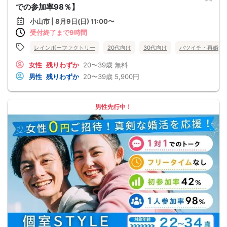
での参加率98％】
小山市 | 8月9日(日) 11:00〜
受付終了まで9時間
レインボーファクトリー
20代向け
30代向け
バツイチ・再婚
女性
残りわずか
20〜39歳
無料
男性
残りわずか
20〜39歳
5,900円
男性先行中！