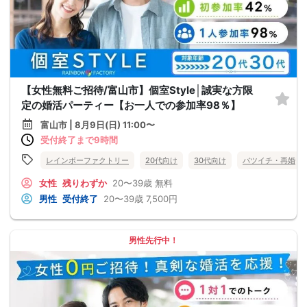
【女性無料ご招待/富山市】個室Style│誠実な方限
定の婚活パーティー【お一人での参加率98％】
富山市 | 8月9日(日) 11:00〜
受付終了まで9時間
レインボーファクトリー
20代向け
30代向け
バツイチ・再婚
女性
残りわずか
20〜39歳
無料
男性
受付終了
20〜39歳
7,500円
男性先行中！