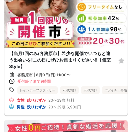
【当月1回のみ/各務原市】希少な開催でいつもと違
う出会いを!この日にぜひお集まりください!!【個室
Style】
各務原市 | 8月9日(日) 11:00〜
受付終了まで9時間
レインボーファクトリー
20代向け
30代向け
バツイチ・再婚
女性
残りわずか
20〜39歳
無料
男性
残りわずか
20〜39歳
6,900円