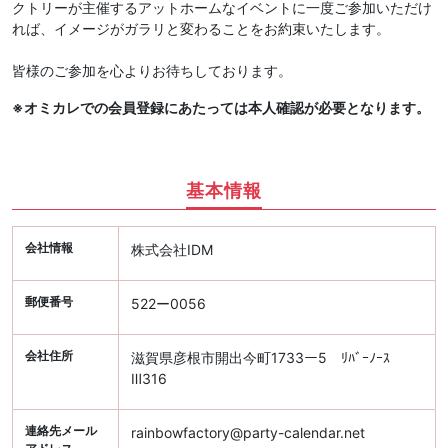
クトリーが主催するアットホームなイベントに一度ご参加いただけ
れば、イメージがガラリと変わることをお約束いたします。
皆様のご参加を心よりお待ちしております。
※オミカレでの会員登録にあたっては本人確認が必要となります。
基本情報
会社情報
株式会社IDM
郵便番号
522ー0056
会社住所
滋賀県彦根市開出今町1733ー5 ﾘﾊﾞｰﾉｰｽ
Ⅲ316
連絡先メール
rainbowfactory@party-calendar.net