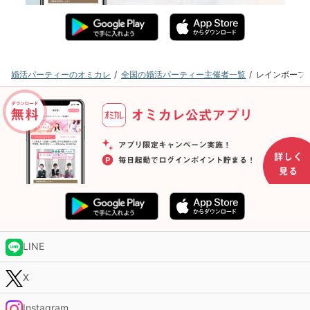
婚活パーティーのオミカレ
全国の婚活パーティー主催者一覧
レインボーフ
LINE
X
Instagram