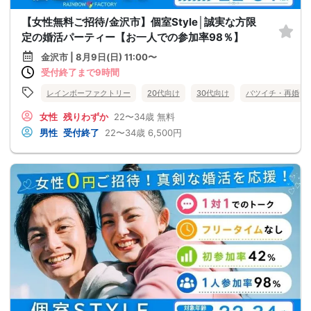
【女性無料ご招待/金沢市】個室Style│誠実な方限
定の婚活パーティー【お一人での参加率98％】
金沢市 | 8月9日(日) 11:00〜
受付終了まで9時間
レインボーファクトリー
20代向け
30代向け
バツイチ・再婚
女性
残りわずか
22〜34歳
無料
男性
受付終了
22〜34歳
6,500円