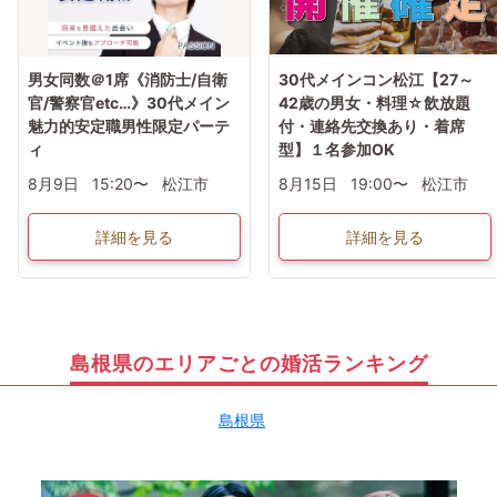
男女同数＠1席《消防士/自衛
30代メインコン松江【27～
官/警察官etc…》30代メイン
42歳の男女・料理☆飲放題
魅力的安定職男性限定パーテ
付・連絡先交換あり・着席
ィ
型】１名参加OK
8月9日
15:20〜
松江市
8月15日
19:00〜
松江市
詳細を見る
詳細を見る
島根県のエリアごとの婚活ランキング
島根県