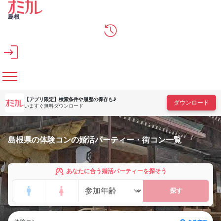
メインコンテンツへスキップ
島根
【アプリ限定】
検索条件や履歴の保存も♪
ダウンロード
いますぐ無料ダウンロード
島根県の体験コンの婚活パーティー・街コン一覧
あなたに合う婚活パーティーを探そう
探す