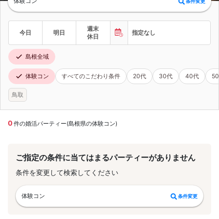
体験コン
条件変更
週末
今日
明日
指定なし
休日
島根全域
体験コン
すべてのこだわり条件
20代
30代
40代
5
鳥取
0
件の婚活パーティー(島根県の体験コン)
ご指定の条件に当てはまるパーティーがありません
条件を変更して検索してください
体験コン
条件変更