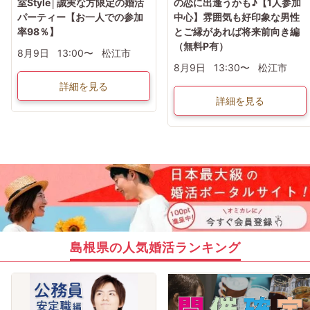
室Style│誠実な方限定の婚活
の恋に出逢うかも♪【1人参加
パーティー【お一人での参加
中心】雰囲気も好印象な男性
率98％】
とご縁があれば将来前向き編
（無料P有）
8月9日
13:00〜
松江市
8月9日
13:30〜
松江市
詳細を見る
詳細を見る
島根県の人気婚活ランキング