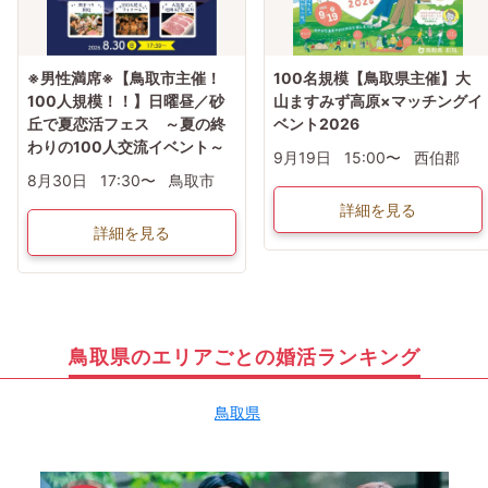
※男性満席※【鳥取市主催！
100名規模【鳥取県主催】大
100人規模！！】日曜昼／砂
山ますみず高原×マッチングイ
丘で夏恋活フェス ～夏の終
ベント2026
わりの100人交流イベント～
9月19日
15:00〜
西伯郡
8月30日
17:30〜
鳥取市
詳細を見る
詳細を見る
鳥取県のエリアごとの婚活ランキング
鳥取県