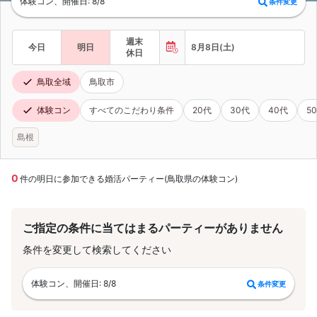
体験コン、開催日: 8/8
条件変更
週末
今日
明日
8月8日(土)
休日
鳥取全域
鳥取市
体験コン
すべてのこだわり条件
20代
30代
40代
5
島根
0
件の明日に参加できる婚活パーティー(鳥取県の体験コン)
ご指定の条件に当てはまるパーティーがありません
条件を変更して検索してください
体験コン、開催日: 8/8
条件変更