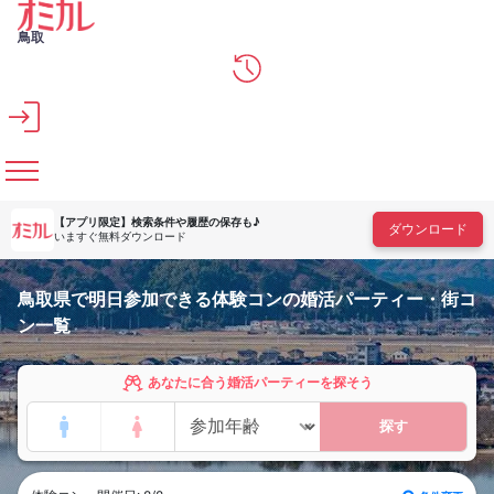
メインコンテンツへスキップ
鳥取
【アプリ限定】
検索条件や履歴の保存も♪
ダウンロード
いますぐ無料ダウンロード
鳥取県で明日参加できる体験コンの婚活パーティー・街コ
ン一覧
あなたに合う婚活パーティーを探そう
探す