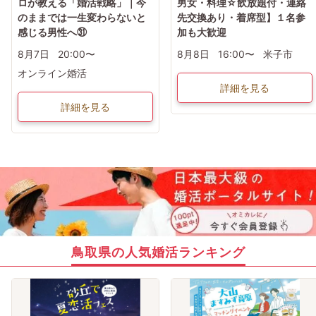
ロが教える「婚活戦略」｜今
男女・料理☆飲放題付・連絡
のままでは一生変わらないと
先交換あり・着席型】１名参
感じる男性へ㉛
加も大歓迎
8月7日
20:00〜
8月8日
16:00〜
米子市
オンライン婚活
詳細を見る
詳細を見る
鳥取県の人気婚活ランキング