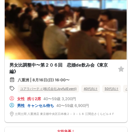
男女比調整中〜第２０６回 恋婚de飲み会《東京
編》
八重洲 | 8月16日(日) 16:00〜
コアラパーティ(株式会社JoyfulEvent)
40代向け
50代向け
バツ
女性
残り2席
40〜59歳
3,200円
男性
キャンセル待ち
40〜59歳
6,900円
土間土間 八重洲店 東京都中央区日本橋２－３－１８ 江間忠さくらビル４Ｆ
女性急募！