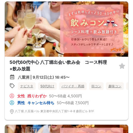
50代60代中心 八丁堀出会い飲み会 コース料理
+飲み放題
八重洲 | 9月12日(土) 16:45〜
ナビスタ
50代向け
バツイチ・再婚
街コン
趣味コン
食
女性
残りわずか
50〜68歳
4,500円
男性
キャンセル待ち
50〜68歳
7,500円
八丁堀 八百屋バル 東京都中央区八丁堀1-4-8 森田ビル B1F