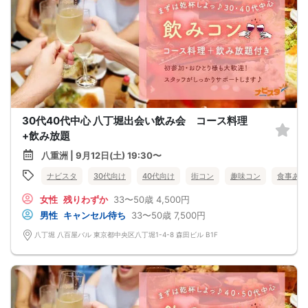
30代40代中心 八丁堀出会い飲み会 コース料理
+飲み放題
八重洲 | 9月12日(土) 19:30〜
ナビスタ
30代向け
40代向け
街コン
趣味コン
食事あり
女性
残りわずか
33〜50歳
4,500円
男性
キャンセル待ち
33〜50歳
7,500円
八丁堀 八百屋バル 東京都中央区八丁堀1-4-8 森田ビル B1F