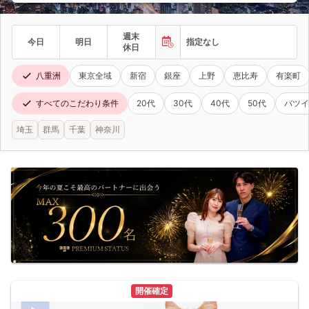
週末
今日
明日
指定なし
休日
八重洲
東京全域
新宿
銀座
上野
恵比寿
有楽町
すべてのこだわり条件
20代
30代
40代
50代
バツイ
埼玉
群馬
千葉
神奈川
開催確定