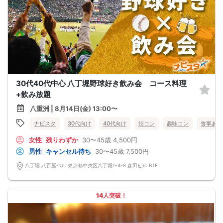
30代40代中心 八丁堀野球好き飲み会 コース料理
+飲み放題
八重洲 | 8月14日(金) 13:00〜
ナビスタ
30代向け
40代向け
街コン
趣味コン
食事あり
女性
残りわずか
30〜45歳
4,500円
男性
キャンセル待ち
30〜45歳
7,500円
八丁堀 八百屋バル 東京都中央区八丁堀1-4-8 森田ビル B1F
14人突破！