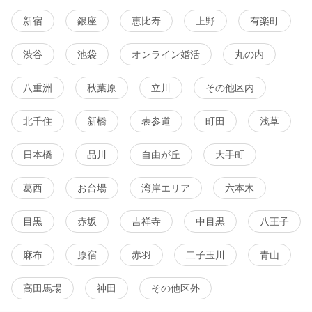
新宿
銀座
恵比寿
上野
有楽町
渋谷
池袋
オンライン婚活
丸の内
八重洲
秋葉原
立川
その他区内
北千住
新橋
表参道
町田
浅草
日本橋
品川
自由が丘
大手町
葛西
お台場
湾岸エリア
六本木
目黒
赤坂
吉祥寺
中目黒
八王子
麻布
原宿
赤羽
二子玉川
青山
高田馬場
神田
その他区外