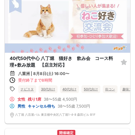
40代50代中心 八丁堀 猫好き 飲み会 コース料
理+飲み放題 【店主対応】
八重洲 | 8月8日(土) 16:00〜
受付終了まで8時間
ナビスタ
30代向け
40代向け
50代向け
街コン
趣味コ
女性
残り1席
38〜55歳
4,500円
男性
キャンセル待ち
38〜55歳
7,500円
八丁堀 八百屋バル 東京都中央区八丁堀1-4-8 森田ビル B1F
開催確定