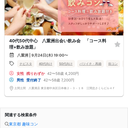
40代50代中心 八重洲出会い飲み会 「コース料
理+飲み放題」
八重洲 | 9月24日(木) 19:00〜
ナビスタ
40代向け
50代向け
バツイチ・再婚
街コン
食
女性
残りわずか
42〜58歳
4,200円
男性
受付終了
42〜58歳
7,200円
土間土間 八重洲店 東京都中央区日本橋２－３－１８ 江間忠さくらビル４Ｆ
関連する検索条件
東京都 趣味コン