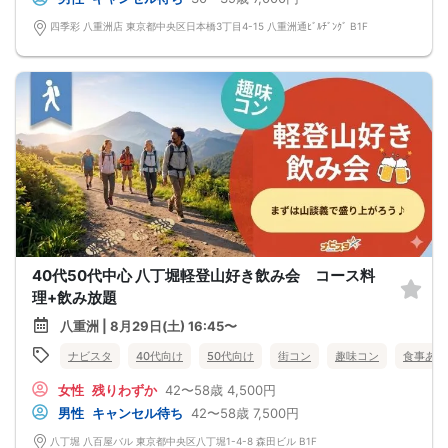
四季彩 八重洲店 東京都中央区日本橋3丁目4-15 八重洲通ﾋﾞﾙﾁﾞﾝｸﾞ B1F
40代50代中心 八丁堀軽登山好き飲み会 コース料
理+飲み放題
八重洲 | 8月29日(土) 16:45〜
ナビスタ
40代向け
50代向け
街コン
趣味コン
食事あり
女性
残りわずか
42〜58歳
4,500円
男性
キャンセル待ち
42〜58歳
7,500円
八丁堀 八百屋バル 東京都中央区八丁堀1-4-8 森田ビル B1F