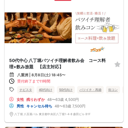
50代中心 八丁堀バツイチ理解者飲み会 コース料
理+飲み放題 【店主対応】
八重洲 | 8月8日(土) 18:45〜
受付終了まで11時間
ナビスタ
40代向け
50代向け
バツイチ・再婚
街コン
趣
女性
残りわずか
48〜63歳
4,500円
男性
キャンセル待ち
48〜63歳
7,500円
八丁堀 八百屋バル 東京都中央区八丁堀1-4-8 森田ビル B1F