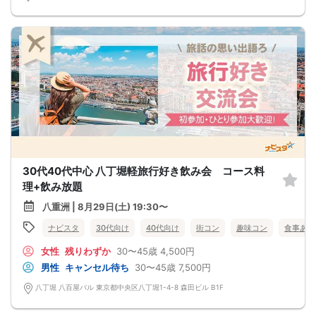
30代40代中心 八丁堀軽旅行好き飲み会 コース料
理+飲み放題
八重洲 | 8月29日(土) 19:30〜
ナビスタ
30代向け
40代向け
街コン
趣味コン
食事あり
女性
残りわずか
30〜45歳
4,500円
男性
キャンセル待ち
30〜45歳
7,500円
八丁堀 八百屋バル 東京都中央区八丁堀1-4-8 森田ビル B1F