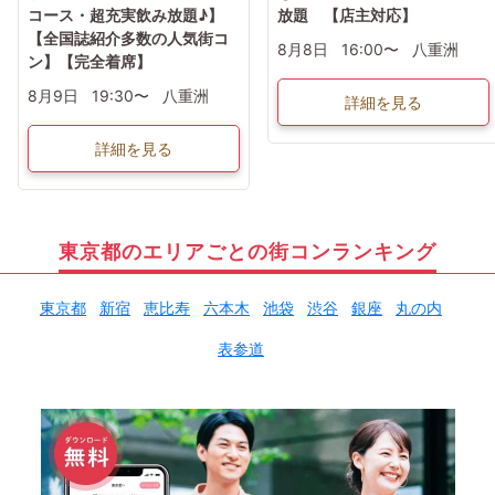
コース・超充実飲み放題♪】
放題 【店主対応】
【全国誌紹介多数の人気街コ
8月8日
16:00〜
八重洲
ン】【完全着席】
8月9日
19:30〜
八重洲
詳細を見る
詳細を見る
東京都のエリアごとの街コンランキング
東京都
新宿
恵比寿
六本木
池袋
渋谷
銀座
丸の内
表参道