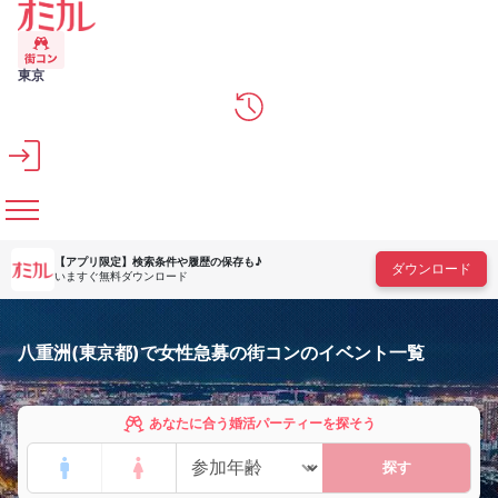
メインコンテンツへスキップ
東京
【アプリ限定】
検索条件や履歴の保存も♪
ダウンロード
いますぐ無料ダウンロード
八重洲(東京都)で女性急募の街コンのイベント一覧
あなたに合う婚活パーティーを探そう
探す