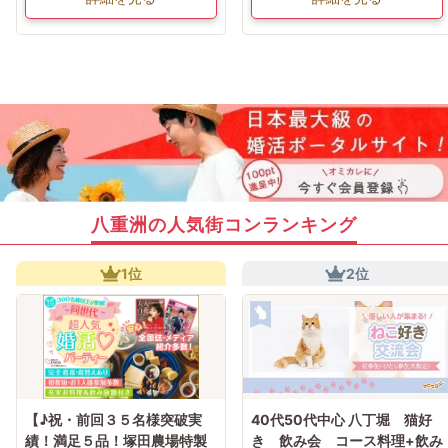
八重洲の人気街コンランキング
1位
2位
【♪祝・前回３５名様突破実
40代50代中心 八丁堀 猫好
績！満足５品！塚田農場特製
き 飲み会 コース料理+飲み