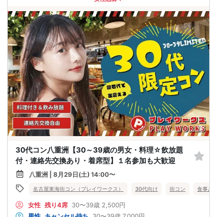
30代コン八重洲【30～39歳の男女・料理☆飲放題
付・連絡先交換あり・着席型】１名参加も大歓迎
八重洲 | 8月29日(土) 14:00〜
名古屋東海街コン（プレイワークス）
30代向け
街コン
食事あ
女性
残り4席
30〜39歳
2,500円
男性
キャンセル待ち
30〜39歳
7,000円