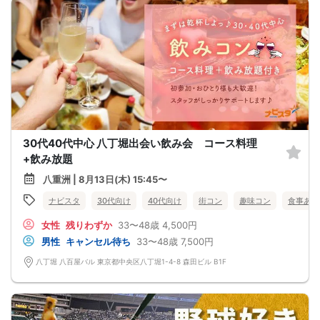
30代40代中心 八丁堀出会い飲み会 コース料理
+飲み放題
八重洲 | 8月13日(木) 15:45〜
ナビスタ
30代向け
40代向け
街コン
趣味コン
食事あり
女性
残りわずか
33〜48歳
4,500円
男性
キャンセル待ち
33〜48歳
7,500円
八丁堀 八百屋バル 東京都中央区八丁堀1-4-8 森田ビル B1F