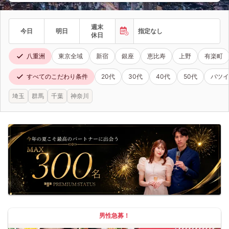
週末
今日
明日
指定なし
休日
八重洲
東京全域
新宿
銀座
恵比寿
上野
有楽町
すべてのこだわり条件
20代
30代
40代
50代
バツイ
埼玉
群馬
千葉
神奈川
男性急募！