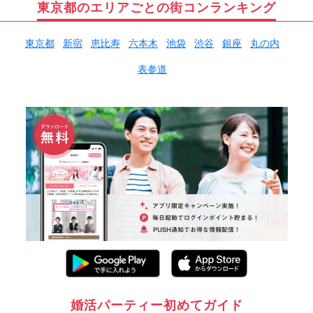
東京都のエリアごとの街コンランキング
東京都
新宿
恵比寿
六本木
池袋
渋谷
銀座
丸の内
表参道
婚活パーティー初めてガイド