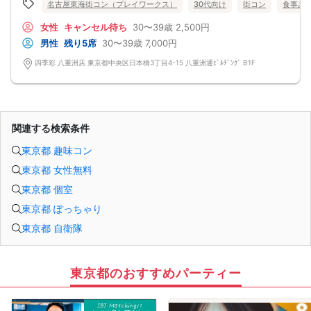
名古屋東海街コン（プレイワークス）
30代向け
街コン
食事あ
女性
キャンセル待ち
30〜39歳
2,500円
男性
残り5席
30〜39歳
7,000円
四季彩 八重洲店 東京都中央区日本橋3丁目4-15 八重洲通ﾋﾞﾙﾁﾞﾝｸﾞ B1F
関連する検索条件
東京都 趣味コン
東京都 女性無料
東京都 個室
東京都 ぽっちゃり
東京都 自衛隊
東京都のおすすめパーティー