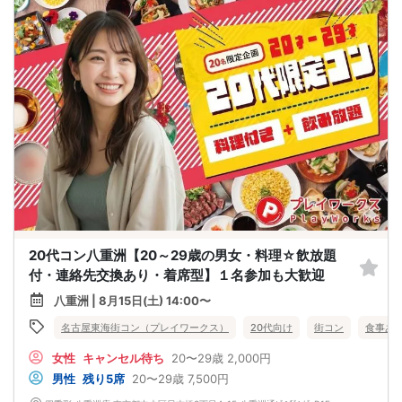
20代コン八重洲【20～29歳の男女・料理☆飲放題
付・連絡先交換あり・着席型】１名参加も大歓迎
八重洲 | 8月15日(土) 14:00〜
名古屋東海街コン（プレイワークス）
20代向け
街コン
食事あ
女性
キャンセル待ち
20〜29歳
2,000円
男性
残り5席
20〜29歳
7,500円