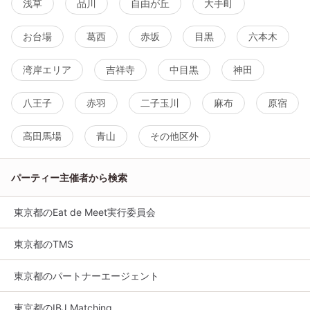
浅草
品川
自由が丘
大手町
お台場
葛西
赤坂
目黒
六本木
湾岸エリア
吉祥寺
中目黒
神田
八王子
赤羽
二子玉川
麻布
原宿
高田馬場
青山
その他区外
パーティー主催者から検索
東京都のEat de Meet実行委員会
東京都のTMS
東京都のパートナーエージェント
東京都のIBJ Matching