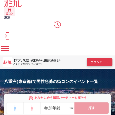
メインコンテンツへスキップ
東京
【アプリ限定】
検索条件や履歴の保存も♪
ダウンロード
いますぐ無料ダウンロード
八重洲(東京都)で男性急募の街コンのイベント一覧
あなたに合う婚活パーティーを探そう
探す