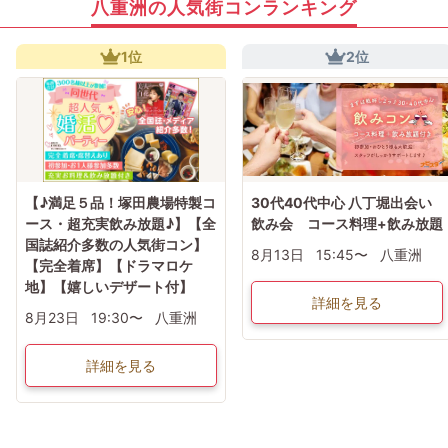
八重洲の人気街コンランキング
1位
2位
【♪満足５品！塚田農場特製コ
30代40代中心 八丁堀出会い
ース・超充実飲み放題♪】【全
飲み会 コース料理+飲み放題
国誌紹介多数の人気街コン】
8月13日
15:45〜
八重洲
【完全着席】【ドラマロケ
地】【嬉しいデザート付】
詳細を見る
8月23日
19:30〜
八重洲
詳細を見る