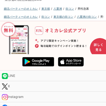
婚活パーティーのオミカレ
東京都
八重洲
街コン
男性急募
婚活パーティーのオミカレ
街コン
東京都の街コン
八重洲の街コン
男性
LINE
X
Instagram