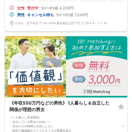
連絡先交換は自由となっておりますので気に入った方がおりましたら連絡先を交
女性
受付中
50〜65歳
4,200円
換しておいてください。
最大人数・最少人数について
男性
キャンセル待ち
50〜65歳
7,200円
◆最少開催人数 男性2名・女性2名になります。
◆最大募集人数 男性10名・女性10名になります。
すみれ 北千住店 〒120-0034 東京都足立区千住３丁目６８−１２ 2F
※但し、企画により変動する場合がございます。
◆開催人数につきましては、前月20人集まった企画でも、
翌月6人くらいしか集まらないこともあり、
集まり方は運営側も予測できない部分はございます。
楽しい会かどうかは、参加人数より、その時に参加される方の相性や人柄など要
素が大きいです。
結局は、運次第のところはございます。
◆最少催行人数に満たない場合 開催前日23時までに最少催行人数に届かなかった
場合は開催中止とさせていただきます。
また天候や状況などにより中止されることがございます。
◆中止判断タイミングは開始前日の23時となりますが、
申込者の直前のキャンセルにより、直前でも中止になる場合もございます。
中止時も交通費など保証はございません。
◆ご予約の操作と同時に上述の注意事項に同意したものと致します。
《年収550万円などの男性》 1人暮らし＆自立した
関係が理想の男女
《一人暮らし男女限定》
～自立している男女の出会い～
・自分だけの時間も大切にしたい
・相手の価値観やライフスタイルを尊重出来る