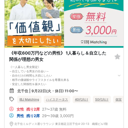
《年収600万円などの男性》 1人暮らし＆自立した
関係が理想の男女
《一人暮らし男女限定》
～自立している男女の出会い～
・自分だけの時間も大切にしたい
・相手の価値観やライフスタイルを尊重出来る
・安定した関係性を築きたい
お互いに1人暮らしだからこそ、
北千住 | 9月22日(火・休日) 11:00〜
分かり合えることが多いはず、、、♡
将来を見据えた真剣な出会い
IBJ Matching
ハイステータス
40代向け
50代向け
個室
体験しませんか？
女性
残り2席
27〜37歳
無料
男性
残り2席
29〜39歳
3,000円
北千住ミルディス通りラウンジ 東京都足立区千住4-20-13 織畑ビル1階