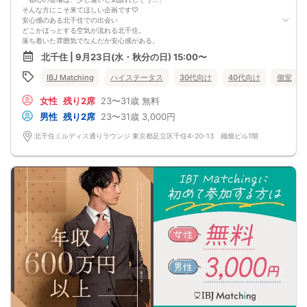
そんな方にこそ来てほしい企画です♡
安心感のある北千住での出会い
どこかほっとする空気が流れる北千住。
落ち着いた雰囲気でなんだか安心感がある。
そんな場所を自然と選ぶ同士なら、
北千住 | 9月23日(水・秋分の日) 15:00〜
きっと感覚もどこか似ているはず...♡
IBJ Matching
ハイステータス
30代向け
40代向け
個室
女性
残り2席
23〜31歳
無料
男性
残り2席
23〜31歳
3,000円
北千住ミルディス通りラウンジ 東京都足立区千住4-20-13 織畑ビル1階