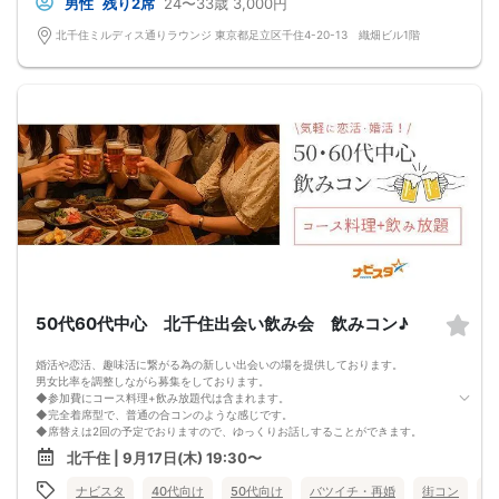
男性
残り2席
24〜33歳
3,000円
北千住ミルディス通りラウンジ 東京都足立区千住4-20-13 織畑ビル1階
50代60代中心 北千住出会い飲み会 飲みコン♪
婚活や恋活、趣味活に繋がる為の新しい出会いの場を提供しております。
男女比率を調整しながら募集をしております。
◆参加費にコース料理+飲み放題代は含まれます。
◆完全着席型で、普通の合コンのような感じです。
◆席替えは2回の予定でおりますので、ゆっくりお話しすることができます。
少人数開催の場合席替えがない場合もございます。
北千住 | 9月17日(木) 19:30〜
◆スタートから終わりまで、スタッフも同行しますので、一人参加の方や初参加
の方も安心だと思います。
ナビスタ
40代向け
50代向け
バツイチ・再婚
街コン
食
◆カップリング・プロフィールカードの記入はございません。