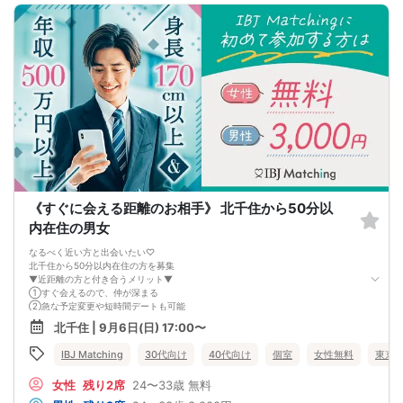
《すぐに会える距離のお相手》 北千住から50分以
内在住の男女
なるべく近い方と出会いたい♡
北千住から50分以内在住の方を募集
▼近距離の方と付き合うメリット▼
①すぐ会えるので、仲が深まる
②急な予定変更や短時間デートも可能
③生活圏や価値観が似やすい
北千住 | 9月6日(日) 17:00〜
同棲を考えたとき、引っ越しの負担が少なく
将来を想像しやすいのも◎
IBJ Matching
30代向け
40代向け
個室
女性無料
東京
近距離の出会いは北千住ラウンジで♡
女性
残り2席
24〜33歳
無料