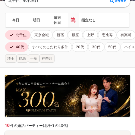
北千住、40代向け
条件変更
週末
今日
明日
指定なし
休日
北千住
東京全域
新宿
銀座
上野
恵比寿
有楽町
40代
すべてのこだわり条件
20代
30代
50代
ハイス
埼玉
群馬
千葉
神奈川
16
件の婚活パーティー(北千住の40代)