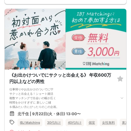
《お出かけついでにサクッと出会える》 年収600万
円以上などの男性
仕事帰りやお出かけのついでに♡
サクッと出会える！ショート婚活
複数マッチングで出会いの幅が広く
時間をかけすぎずに 新しいご縁
を掴みたい方にぴったりのこの企画。
「今日は、少しだけ誰かと話してみたい」
北千住 | 9月22日(火・休日) 13:00〜
そんな気分で気軽に参加を♡
IBJ Matching
30代向け
40代向け
個室
女性無料
東京