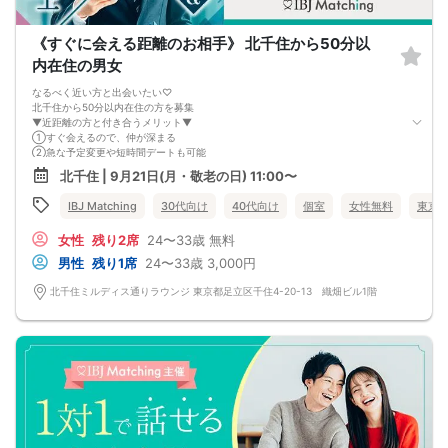
《すぐに会える距離のお相手》 北千住から50分以
内在住の男女
なるべく近い方と出会いたい♡
北千住から50分以内在住の方を募集
▼近距離の方と付き合うメリット▼
①すぐ会えるので、仲が深まる
②急な予定変更や短時間デートも可能
③生活圏や価値観が似やすい
北千住 | 9月21日(月・敬老の日) 11:00〜
同棲を考えたとき、引っ越しの負担が少なく
将来を想像しやすいのも◎
IBJ Matching
30代向け
40代向け
個室
女性無料
東京
近距離の出会いは北千住ラウンジで♡
女性
残り2席
24〜33歳
無料
男性
残り1席
24〜33歳
3,000円
北千住ミルディス通りラウンジ 東京都足立区千住4-20-13 織畑ビル1階