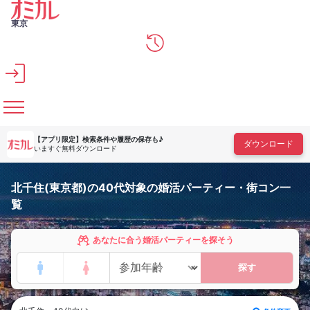
メインコンテンツへスキップ
東京
【アプリ限定】
検索条件や履歴の保存も♪
ダウンロード
いますぐ無料ダウンロード
北千住(東京都)の40代対象の婚活パーティー・街コン一
覧
あなたに合う婚活パーティーを探そう
探す