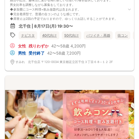
婚活や恋活、趣味活に繋がる為の新しい出会いの場を提供しております。
男女比率を調整しながら募集をしております。
◆参加費にコース料理+飲み放題代は含まれます。
◆完全着席型で、普通の合コンのような感じです。
◆席替えは2回の予定でおりますので、ゆっくりお話しすることができます。
少人数開催の場合席替えがない場合もございます。
北千住 | 8月17日(月) 19:30〜
◆スタートから終わりまで、スタッフも同行しますので、一人参加の方や初参加
の方も安心だと思います。
ナビスタ
40代向け
50代向け
バツイチ・再婚
街コン
食
◆カップリング・プロフィールカードの記入はございません。
連絡先交換は自由となっておりますので気に入った方がおりましたら連絡先を交
女性
残りわずか
42〜58歳
4,200円
換しておいてください。
最大人数・最少人数について
男性
受付終了
42〜58歳
7,200円
◆最少開催人数 男性2名・女性2名になります。
◆最大募集人数 男性10名・女性10名になります。
すみれ 北千住店 〒120-0034 東京都足立区千住３丁目６８−１２ 2F
※但し、企画により変動する場合がございます。
◆開催人数につきましては、前月20人集まった企画でも、
翌月6人くらいしか集まらないこともあり、
集まり方は運営側も予測できない部分はございます。
楽しい会かどうかは、参加人数より、その時に参加される方の相性や人柄など要
素が大きいです。
結局は、運次第のところはございます。
◆最少催行人数に満たない場合 開催前日23時までに最少催行人数に届かなかった
場合は開催中止とさせていただきます。
また天候や状況などにより中止されることがございます。
◆中止判断タイミングは開始前日の23時となりますが、
申込者の直前のキャンセルにより、直前でも中止になる場合もございます。
中止時も交通費など保証はございません。
◆ご予約の操作と同時に上述の注意事項に同意したものと致します。