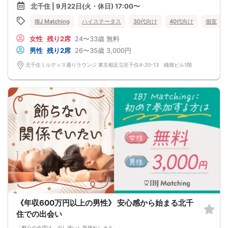
『結婚に対する真剣度が100％の方』を募集
北千住 | 9月22日(火・休日) 17:00〜
将来のビジョンを描ける方と、
実際に会って心温まる出会いをしませんか？
IBJ Matching
ハイステータス
30代向け
40代向け
個室
女性
残り2席
24〜33歳
無料
男性
残り2席
26〜35歳
3,000円
北千住ミルディス通りラウンジ 東京都足立区千住4-20-13 織畑ビル1階
《年収600万円以上の男性》 安心感から始まる北千
住での出会い
「都心の会場は、少し遠いし気疲れしそう...」