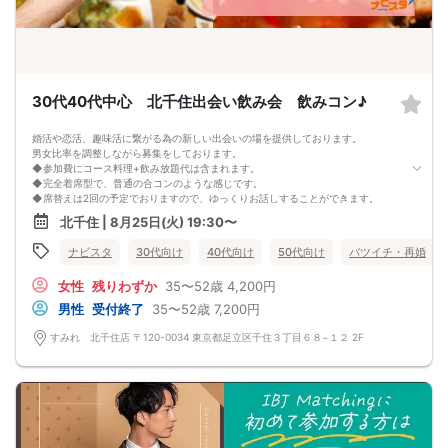
30代40代中心 北千住出会い飲み会 飲みコン♪
婚活や恋活、趣味活に繋がる為の新しい出会いの場を提供しております。
男女比率を調整しながら募集をしております。
◆参加費にコース料理+飲み放題代は含まれます。
◆完全着席型で、普通の合コンのような感じです。
◆席替えは2回の予定でおりますので、ゆっくりお話しすることができます。
少人数開催の場合席替えがない場合もございます。
北千住 | 8月25日(火) 19:30〜
◆スタートから終わりまで、スタッフも同行しますので、一人参加の方や初参加
の方も安心だと思います。
ナビスタ
30代向け
40代向け
50代向け
バツイチ・再婚
◆カップリング・プロフィールカードの記入はございません。
連絡先交換は自由となっておりますので気に入った方がおりましたら連絡先を交
女性
残りわずか
35〜52歳
4,200円
換しておいてください。
最大人数・最少人数について
男性
受付終了
35〜52歳
7,200円
◆最少開催人数 男性2名・女性2名になります。
◆最大募集人数 男性10名・女性10名になります。
すみれ 北千住店 〒120-0034 東京都足立区千住３丁目６８−１２ 2F
※但し、企画により変動する場合がございます。
◆開催人数につきましては、前月20人集まった企画でも、
翌月6人くらいしか集まらないこともあり、
集まり方は運営側も予測できない部分はございます。
楽しい会かどうかは、参加人数より、その時に参加される方の相性や人柄など要
素が大きいです。
結局は、運次第のところはございます。