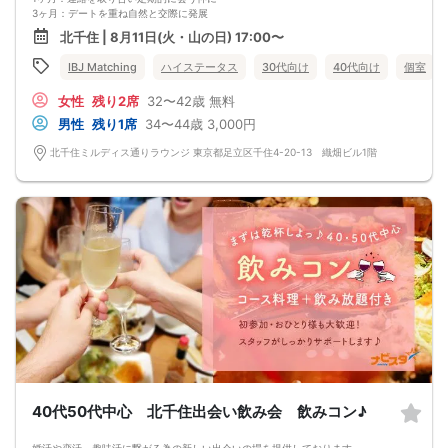
3ヶ月：デートを重ね自然と交際に発展
出会ってから3ヶ月以内にお互いを知り
北千住 | 8月11日(火・山の日) 17:00〜
信頼関係を築いていきたい...♡
IBJ Matching
ハイステータス
30代向け
40代向け
個室
女性
残り2席
32〜42歳
無料
男性
残り1席
34〜44歳
3,000円
北千住ミルディス通りラウンジ 東京都足立区千住4-20-13 織畑ビル1階
40代50代中心 北千住出会い飲み会 飲みコン♪