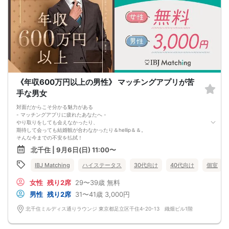
◆最少催行人数に満たない場合 開催前日23時までに最少催行人数に届かなかった
場合は開催中止とさせていただきます。
また天候や状況などにより中止されることがございます。
◆中止判断タイミングは開始前日の23時となりますが、
申込者の直前のキャンセルにより、直前でも中止になる場合もございます。
中止時も交通費など保証はございません。
◆ご予約の操作と同時に上述の注意事項に同意したものと致します。
《年収600万円以上の男性》 マッチングアプリが苦
手な男女
対面だからこそ分かる魅力がある
- マッチングアプリに疲れたあなたへ -
やり取りをしても会えなかったり、
期待して会っても結婚観が合わなかったり＆hellip＆＆。
そんな今までの不安を払拭！
『結婚に対する真剣度が100％の方』を募集
北千住 | 9月6日(日) 11:00〜
将来のビジョンを描ける方と、
実際に会って心温まる出会いをしませんか？
IBJ Matching
ハイステータス
30代向け
40代向け
個室
女性
残り2席
29〜39歳
無料
男性
残り2席
31〜41歳
3,000円
北千住ミルディス通りラウンジ 東京都足立区千住4-20-13 織畑ビル1階