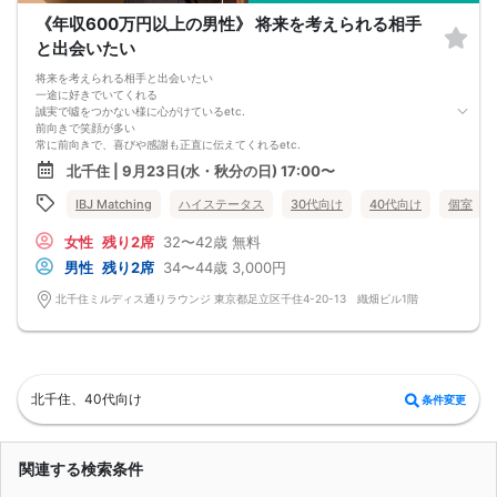
《年収600万円以上の男性》 将来を考えられる相手
と出会いたい
将来を考えられる相手と出会いたい
一途に好きでいてくれる
誠実で噓をつかない様に心がけているetc.
前向きで笑顔が多い
常に前向きで、喜びや感謝も正直に伝えてくれるetc.
一途でいつも前向きな二人なら、
北千住 | 9月23日(水・秋分の日) 17:00〜
私生活やお仕事にとっても、
かけがえのない存在に♡
IBJ Matching
ハイステータス
30代向け
40代向け
個室
そんな将来を変えられる相手と出会いたい方へ
女性
残り2席
32〜42歳
無料
男性
残り2席
34〜44歳
3,000円
北千住ミルディス通りラウンジ 東京都足立区千住4-20-13 織畑ビル1階
北千住、40代向け
条件変更
関連する検索条件