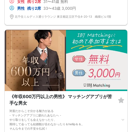
女性
残り2席
31〜41歳
無料
男性
残り2席
33〜43歳
3,000円
北千住ミルディス通りラウンジ 東京都足立区千住4-20-13 織畑ビル1階
《年収600万円以上の男性》 マッチングアプリが苦
手な男女
対面だからこそ分かる魅力がある
- マッチングアプリに疲れたあなたへ -
やり取りをしても会えなかったり、
期待して会っても結婚観が合わなかったり＆hellip＆＆。
そんな今までの不安を払拭！