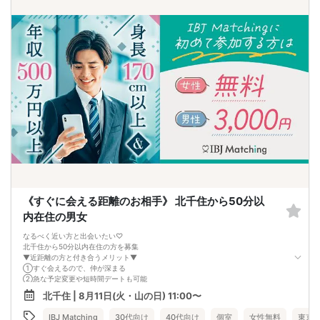
《すぐに会える距離のお相手》 北千住から50分以
内在住の男女
なるべく近い方と出会いたい♡
北千住から50分以内在住の方を募集
▼近距離の方と付き合うメリット▼
①すぐ会えるので、仲が深まる
②急な予定変更や短時間デートも可能
③生活圏や価値観が似やすい
北千住 | 8月11日(火・山の日) 11:00〜
同棲を考えたとき、引っ越しの負担が少なく
将来を想像しやすいのも◎
IBJ Matching
30代向け
40代向け
個室
女性無料
東京