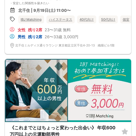
・安定した関係性を築きたい
お互いに1人暮らしだからこそ、
北千住 | 9月19日(土) 11:00〜
分かり合えることが多いはず、、、♡
将来を見据えた真剣な出会い
IBJ Matching
ハイステータス
40代向け
50代向け
個室
体験しませんか？
女性
残り2席
23〜31歳
無料
男性
残り2席
26〜33歳
3,000円
北千住ミルディス通りラウンジ 東京都足立区千住4-20-13 織畑ビル1階
《これまでとはちょっと変わった出会い》 年収600
万円以上の元運動部男性