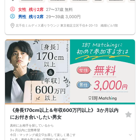
近距離の出会いは北千住ラウンジで♡
女性
残り2席
27〜37歳
無料
男性
残り2席
29〜39歳
3,000円
北千住ミルディス通りラウンジ 東京都足立区千住4-20-13 織畑ビル1階
《身長170cm以上＆年収600万円以上》 3か月以内
にお付き合いしたい男女
真剣にお相手を探しているから
3ヶ月以内に交際希望
今日：マッチング成立♡お茶して楽しく過ごす
1ヶ月：連絡を取り合い定期的に会う仲に