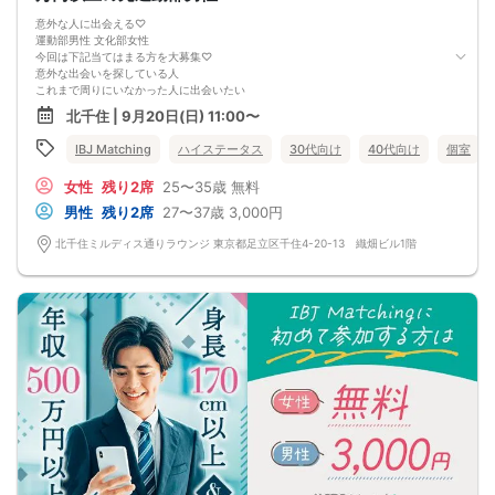
意外な人に出会える♡
運動部男性 文化部女性
今回は下記当てはまる方を大募集♡
意外な出会いを探している人
これまで周りにいなかった人に出会いたい
新たに趣味を始めてみたい etc
北千住 | 9月20日(日) 11:00〜
マッチングしたらデートしたい
今日のご縁を大切にしたい
IBJ Matching
ハイステータス
30代向け
40代向け
個室
次に会うのは後日ではなく、この後がいい
これまで出会うことのなかった人とお話することで
女性
残り2席
25〜35歳
無料
お互いの新たな魅力が見つかるはず＆hellip＆＆＆hearts＆＆
まずはパーティーに参加してみませんか？
男性
残り2席
27〜37歳
3,000円
北千住ミルディス通りラウンジ 東京都足立区千住4-20-13 織畑ビル1階