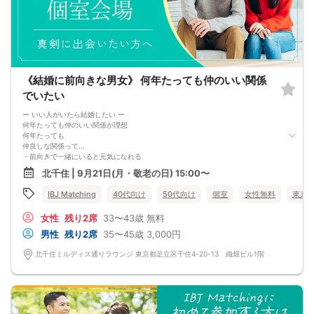
《結婚に前向きな男女》 何年たっても仲のいい関係
でいたい
ー いい人がいたら結婚したい ー
何年たっても仲のいい関係が理想
何年たっても
仲良しな関係って...
・前向きで一緒にいると元気になれる
・日頃から思いやりを大事にしている
北千住 | 9月21日(月・敬老の日) 15:00〜
・相手の価値観を受け入れるなど共感力が高い
_____________________
IBJ Matching
40代向け
50代向け
個室
女性無料
東京
上記の価値観に共感した方を募集します♡
これからの毎日をずっと寄り添えるような、
女性
残り2席
33〜43歳
無料
生涯のパートナーと出会いたい方へ♡
男性
残り2席
35〜45歳
3,000円
北千住ミルディス通りラウンジ 東京都足立区千住4-20-13 織畑ビル1階