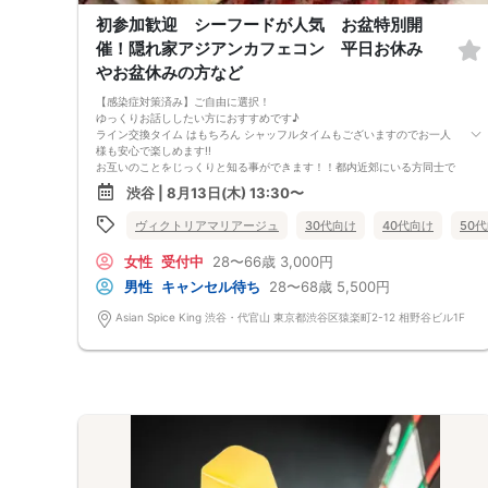
初参加歓迎 シーフードが人気 お盆特別開
催！隠れ家アジアンカフェコン 平日お休み
やお盆休みの方など
【感染症対策済み】ご自由に選択！
ゆっくりお話ししたい方におすすめです♪
ライン交換タイム はもちろん シャッフルタイムもございますのでお一人
様も安心で楽しめます!!
お互いのことをじっくりと知る事ができます！！都内近郊にいる方同士で
楽しみましょう！
渋谷 | 8月13日(木) 13:30〜
シーフード ほうれん草チキン チキン キーマ 野菜 など数
種類のカレーから選択
ヴィクトリアマリアージュ
30代向け
40代向け
50
・ナンＯＲ大盛りライス お代わりも ソフトドリンクつき
酒類のプランも ビールカクテルハイボールなど１杯付き プラスおつま
女性
受付中
28〜66歳
3,000円
みプラン ２杯目以降はキャッシュオン
座ってしっかりお話しできるよう完全着席形式になっております。 ゆっ
男性
キャンセル待ち
28〜68歳
5,500円
くりお話ししたい方におすすめです♪
ライン交換タイム はもちろん シャッフルタイムもございますのでお一人
Asian Spice King 渋谷・代官山 東京都渋谷区猿楽町2-12 相野谷ビル1F
様も安心で楽しめます!人気店！！
酒類含めキャッシュオンスタイル
仕入れの関係で変更もございます。
仕入れの関係でメニューが変わる場合もございます。
ﾟ･:,｡ﾟ･:,｡★ﾟ･:,｡ﾟ･:,｡☆ﾟ･:,｡ﾟ･:,｡★ﾟ･:,｡ﾟ･:,｡☆ﾟ･:,｡ﾟ･:,｡★ﾟ･:
体調の悪い方やコロナウイルスの症状がある方はご参加はご遠慮いただい
ております。
ご参加には自己責任になります。多数の場合によって近所の店舗に変わる
場合もございます。