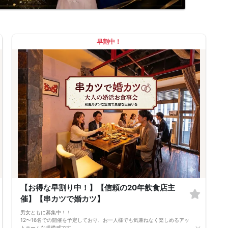
早割中！
【お得な早割り中！】【信頼の20年飲食店主
催】【串カツで婚カツ】
男女ともに募集中！！
12〜16名での開催を予定しており、お一人様でも気兼ねなく楽しめるアッ
トホームな規模感です。