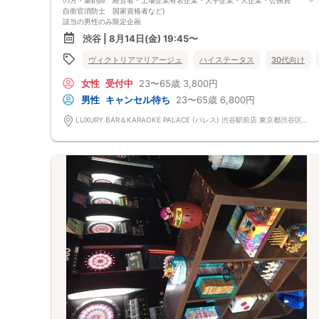
自衛官消防士 国家資格者など)
該当の男性のみ限定企画
名刺やホームページ確認 免許資格など確認 身長は１７５センチ以上
渋谷 | 8月14日(金) 19:45〜
のみでも該当でも参加可能 小さな会社勤務でも年収６００万以上の源泉
徴収表の写メや持参でも参加可能です。 公的身分証明できるものが持参
ヴィクトリアマリアージュ
ハイステータス
30代向け
できないとご参加ができません。 特別枠もございます。
完全着席形式のためお一人様も安心
女性
受付中
23〜65歳
3,800円
座ってしっかりお話しできるよう完全着席形式になっております。
ゆっくりお話ししたい方におすすめです♪
男性
キャンセル待ち
23〜65歳
6,800円
ライン交換タイム はもちろん シャッフルタイムもございますのでお一人
様も安心で楽しめます!!
LUXURY BAR＆KARAOKE PALACE (パレス) 渋谷駅前店 東京都渋谷区渋谷１-25-6 渋谷パークサイド 共同ビル 4F
お互いのことをじっくりと知る事ができます！！都内近郊にいる方同士で
楽しみましょう！
21時10分ドリンクラストオーダーになります。
男女の比率は調整をされておりません。ご理解の上、お申し込みください
ませ。
ビールはもちろん、ワイン サワー、カクテル、ハイボールソフトドリン
クや酒類ドリンクも飲み放題 全４０酒類のラインナップ
軽食つき
会の後に２次会にいかがでしょうか？
ﾟ･:,｡ﾟ･:,｡★ﾟ･:,｡ﾟ･:,｡☆ﾟ･:,｡ﾟ･:,｡★ﾟ･:,｡ﾟ･:,｡☆ﾟ･:,｡ﾟ･:,｡★ﾟ･:
ご理解の上お申し込みくださいませ。
体調の悪い方やコロナウイルスの症状がある方はご参加はご遠慮いただい
ております。
ご参加には自己責任になります。天災や事故などは自己責任になります。
比率が偏る場合もございます。１時間前に中止の場合にはご連絡
比率は調整されていません。少人数になります。最低遂行人数２対２
当日お申し込みが多数のため比率や人数は様々になる場合もございます。
比率や人数など開示しておりません。ご返金は致しておりません。ご理解