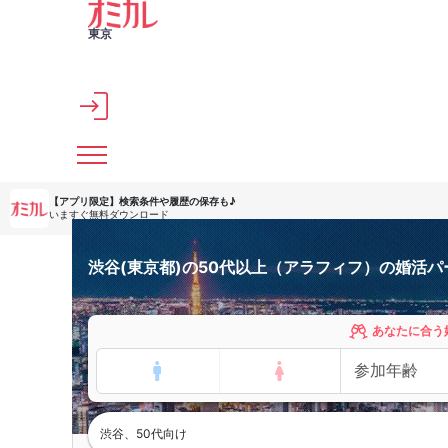
メインコンテンツへスキップ
東京
【アプリ限定】
検索条件や履歴の保存も♪
いますぐ無料ダウンロード
渋谷(東京都)の50代以上（アラフィフ）の婚活
あなたに合う
渋谷、50代向け