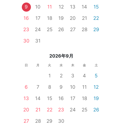
9
10
11
12
13
14
15
16
17
18
19
20
21
22
区内
立川
北千住
新橋
町田
浅草
品川
自由が丘
大
23
24
25
26
27
28
29
食事あり
体験コン
30
31
2026年9月
日
月
火
水
木
金
土
1
2
3
4
5
6
7
8
9
10
11
12
13
14
15
16
17
18
19
20
21
22
23
24
25
26
27
28
29
30