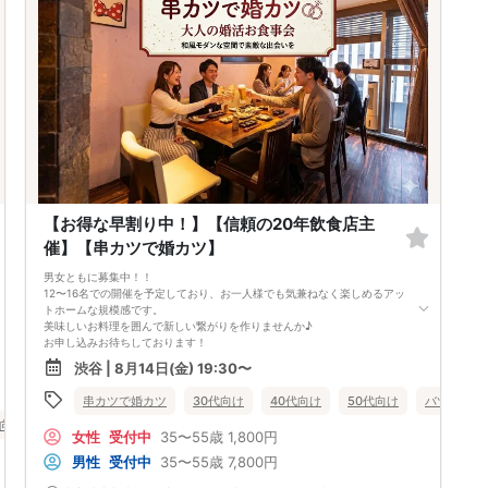
イベントスタート！
全員で乾杯を行い自己紹介後、ダーツをしながら交流開始！！参加人数に
よっては席替えを実施しますので全員と交流いただきます。途中で連絡先
交換タイムも設けております♪
イベント終了
本日の出会いをこれからも大切にしていただけたら嬉しいです。
楽しいダーツ会
会場は開放的なおしゃれな空間です。初心者の方も気軽にできるダーツ♪
ダーツ経験者の方はぜひぜひ教えてあげてください♪
比率が偏る場合もございます。
比率は調整されていません。ご理解の上ご参加をお願い致します。
ﾟ･:,｡ﾟ･:,｡★ﾟ･:,｡ﾟ･:,｡☆ﾟ･:,｡ﾟ･:,｡★ﾟ･:,｡ﾟ･:,｡☆ﾟ･:,｡ﾟ･:,｡★ﾟ･:
ダーツ一ゲーム１００円別途自己負担 ドリンクキャッシュオンスタイル
追加オーダー制度
【お得な早割り中！】【信頼の20年飲食店主
体調の悪い方やコロナウイルスの症状がある方はご参加はご遠慮いただい
催】【串カツで婚カツ】
ております。
ご参加には自己責任になります。
男女ともに募集中！！
比率が偏る場合もございます。
12〜16名での開催を予定しており、お一人様でも気兼ねなく楽しめるアッ
比率は調整されていません。少人数になります。最低遂行人数２対２
トホームな規模感です。
当日お申し込みが多数のため比率や人数は様々になる場合もございます。
美味しいお料理を囲んで新しい繋がりを作りませんか♪
ご理解の上ご参加をお願い致します。
お申し込みお待ちしております！
🟥2時間飲み放題
渋谷 | 8月14日(金) 19:30〜
前菜、鍋料理（鶏白湯鍋、豚味噌鍋、牛チゲ鍋）、串揚げ盛り合わせ
🟥12〜18名で開催します
串カツで婚カツ
30代向け
40代向け
50代向け
バツイチ・
38〜48歳が多いです
代向け
数回席替えをし皆さんと交流いただけます
バツイチ・再婚
趣味コン
体験コン
東京都
渋谷
女性
受付中
35〜55歳
1,800円
🟥最少催行人数6名
中止判断タイミング 開始3時間前
男性
受付中
35〜55歳
7,800円
毎週開催し続けて20年。これまでに数えきれないほどのお付き合いや、ご