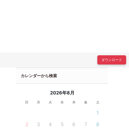
ダウンロード
カレンダーから検索
2026年8月
日
月
火
水
木
金
土
1
2
3
4
5
6
7
8