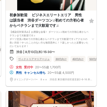
初参加歓迎 ビジネスエリートエリア 男性
は該当者 渋谷ダーツコン♫初めての方初心者
からベテランまで大歓迎です♫
【感染症対策済み】お洒落な会場！ ダーツコン♫初めての方初心者からベ
テランまで大歓迎です♫
ダーツ交流♫初めての方初心者からベテランまで大歓迎です♫アクセスの
良い渋谷！やったことのない方も毎回意外に！？楽しかったと反響をいた
だいております！
代向け
バツイチ・再婚
食事あり
東京都
渋谷
渋谷 | 8月13日(木) 15:30〜
該当の男性のみ限定企画
男性の参加条件 (医師・弁護士・司法書士・行政書士・税理士など士業
ヴィクトリアマリアージュ
30代向け
40代向け
50代向け
の方・薬剤師 経営者・上場企業有名企業・大手企業・大企業・公務員
自衛官消防士 国家資格者など)
女性
受付中
20〜55歳
1,700円
該当の男性のみ限定企画
名刺やホームページ確認 免許資格など確認 身長は１７５センチ以上
男性
キャンセル待ち
20〜55歳
4,500円
のみでも該当でも参加可能 小さな会社勤務でも年収６００万以上の源泉
徴収表の写メや持参でも参加可能です。 公的身分証明できるものが持参
ダイニングダーツバー Ｂｅｅ 渋谷店 東京都渋谷区道玄坂2-6-16 井門道玄坂ビル8F
できないとご参加ができません。 特別枠もございます。 参加条件が確認
できない、該当しない場合ご参加をお断りします。その場合参加費のご返
金はございません。
参加条件が確認できない、該当しない場合ご参加をお断りします。その場
合参加費のご返金はございません。
受付開始
時間厳守でお願いしておりますが遅れる場合もokです。