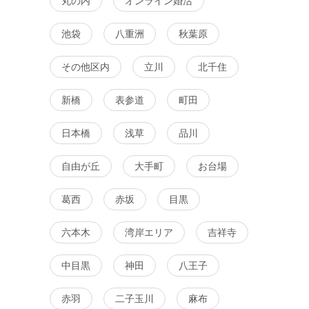
丸の内
オンライン婚活
池袋
八重洲
秋葉原
その他区内
立川
北千住
新橋
表参道
町田
日本橋
浅草
品川
自由が丘
大手町
お台場
バツイチ・再婚
趣味コン
体験コン
東京都
渋谷
葛西
赤坂
目黒
六本木
湾岸エリア
吉祥寺
中目黒
神田
八王子
赤羽
二子玉川
麻布