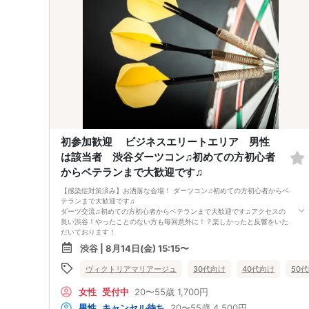
当日のキャンセルにより比率が偏る場合もございます。
比率は調整されていません。少人数になります。最低遂行人数２対２ 中
止の場合には１時間前にお知らせになります。
当日お申し込みが多数のためおよび当日のキャンセルにより、比率や人数
は様々になる場合もございます。
ご返金などは致しておりません。ご理解の上ご参加をお願い致します。比
率や人数など開示しておりません。
初参加歓迎 ビジネスエリートエリア 男性
は該当者 渋谷ダーツコン♫初めての方初心者
からベテランまで大歓迎です♫
【感染症対策済み】お洒落な会場！ ダーツコン♫初めての方初心者からベ
テランまで大歓迎です♫
ダーツ交流♫初めての方初心者からベテランまで大歓迎です♫アクセスの
良い渋谷！やったことのない方も毎回意外に！？楽しかったと反響をいた
だいております！
渋谷 | 8月14日(金) 15:15〜
該当の男性のみ限定企画
男性の参加条件 (医師・弁護士・司法書士・行政書士・税理士など士業
ヴィクトリアマリアージュ
30代向け
40代向け
50
の方・薬剤師 経営者・上場企業有名企業・大手企業・大企業・公務員
自衛官消防士 国家資格者など)
女性
受付中
20〜55歳
1,700円
該当の男性のみ限定企画
名刺やホームページ確認 免許資格など確認 身長は１７５センチ以上
男性
キャンセル待ち
20〜55歳
4,500円