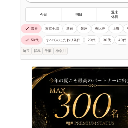
週末
今日
明日
休日
渋谷
東京全域
新宿
銀座
恵比寿
上野
50代
すべてのこだわり条件
20代
30代
40代
埼玉
群馬
千葉
神奈川