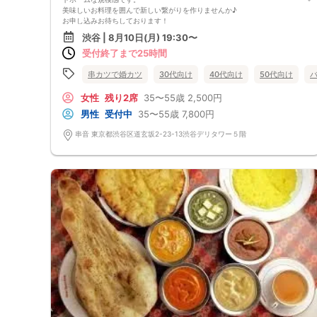
美味しいお料理を囲んで新しい繋がりを作りませんか♪
お申し込みお待ちしております！
🟥2時間飲み放題
渋谷 | 8月10日(月) 19:30〜
前菜、鍋料理（鶏白湯鍋、豚味噌鍋、牛チゲ鍋）、串揚げ盛り合わせ
受付終了まで25時間
🟥12〜18名で開催します
38〜48歳が多いです
数回席替えをし皆さんと交流いただけます
串カツで婚カツ
30代向け
40代向け
50代向け
🟥最少催行人数6名
中止判断タイミング 開始3時間前
女性
残り2席
35〜55歳
2,500円
毎週開催し続けて20年。これまでに数えきれないほどのお付き合いや、ご
男性
受付中
35〜55歳
7,800円
結婚の報告をいただいてきた歴史あるイベントです。
恋活が初めての方はもちろん、再婚をご希望の方まで、幅広い世代の方が
串音 東京都渋谷区道玄坂2-23-13渋谷デリタワー５階
それぞれの歩幅で参加されています。共通の目的を持った方々が集まるた
め、異性との出会いだけでなく、心強い「同性の友人」ができるのもこの
イベントならではの魅力です。
🟥【キャンセルポリシー】
ご応募後のキャンセルはキャンセル料がかかります。
通常価格（定価）の100%
お振込でのお支払いをお願いします。
別日への振替は可能です
（キャンセル料はかかりませんが、先にお振込をおねがいします、その後
参加ご希望日をお知らせください。