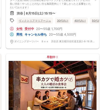
良い渋谷！やったことのない方も毎回意外に！？楽しかったと反響をいた
だいております！
渋谷 | 8月15日(土) 15:15〜
該当の男性のみ限定企画
男性の参加条件 (医師・弁護士・司法書士・行政書士・税理士など士業
40代向け
50代向け
ヴィクトリアマリアージュ
バツイチ・再婚
30代向け
食事あり
40代向け
東京都
渋谷
50代向け
の方・薬剤師 経営者・上場企業有名企業・大手企業・大企業・公務員
自衛官消防士 国家資格者など)
女性
受付中
20〜55歳
1,700円
該当の男性のみ限定企画
名刺やホームページ確認 免許資格など確認 身長は１７５センチ以上
男性
キャンセル待ち
20〜55歳
4,500円
のみでも該当でも参加可能 小さな会社勤務でも年収６００万以上の源泉
徴収表の写メや持参でも参加可能です。 公的身分証明できるものが持参
ダイニングダーツバー Ｂｅｅ 渋谷店 東京都渋谷区道玄坂2-6-16 井門道玄坂ビル8F
できないとご参加ができません。 特別枠もございます。 参加条件が確認
できない、該当しない場合ご参加をお断りします。その場合参加費のご返
金はございません。
参加条件が確認できない、該当しない場合ご参加をお断りします。その場
早割中！
合参加費のご返金はございません。
受付開始
時間厳守でお願いしておりますが遅れる場合もokです。
イベントスタート！
全員で乾杯を行い自己紹介後、ダーツをしながら交流開始！！参加人数に
よっては席替えを実施しますので全員と交流いただきます。途中で連絡先
交換タイムも設けております♪
イベント終了
本日の出会いをこれからも大切にしていただけたら嬉しいです。
楽しいダーツ会
会場は開放的なおしゃれな空間です。初心者の方も気軽にできるダーツ♪
ダーツ経験者の方はぜひぜひ教えてあげてください♪
比率が偏る場合もございます。
比率は調整されていません。ご理解の上ご参加をお願い致します。