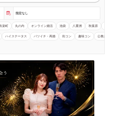
指定なし
有楽町
丸の内
オンライン婚活
池袋
八重洲
秋葉原
その他
ハイステータス
バツイチ・再婚
街コン
趣味コン
公務員