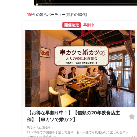
19
件の婚活パーティー(渋谷の50代)
開催確定
早割中！
【お得な早割り中！】【信頼の20年飲食店主
催】【串カツで婚カツ】
男女ともに募集中！！
12〜16名での開催を予定しており、お一人様でも気兼ねなく楽しめるアッ
トホームな規模感です。