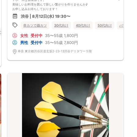
美味しいお料理を囲んで新しい繋がりを作りませんか♪
お申し込みお待ちしております！
🟥2時間飲み放題
渋谷 | 8月12日(水) 19:30〜
前菜、鍋料理（鶏白湯鍋、豚味噌鍋、牛チゲ鍋）、串揚げ盛り合わせ
🟥12〜18名で開催します
串カツで婚カツ
30代向け
40代向け
50代向け
バツイチ・
38〜48歳が多いです
バツイチ・再婚
数回席替えをし皆さんと交流いただけます
街コン
食事あり
東京都
渋谷
女性
受付中
35〜55歳
1,800円
🟥最少催行人数6名
中止判断タイミング 開始3時間前
男性
受付中
35〜55歳
7,800円
毎週開催し続けて20年。これまでに数えきれないほどのお付き合いや、ご
結婚の報告をいただいてきた歴史あるイベントです。
串音 東京都渋谷区道玄坂2-23-13渋谷デリタワー５階
恋活が初めての方はもちろん、再婚をご希望の方まで、幅広い世代の方が
それぞれの歩幅で参加されています。共通の目的を持った方々が集まるた
め、異性との出会いだけでなく、心強い「同性の友人」ができるのもこの
イベントならではの魅力です。
🟥【キャンセルポリシー】
ご応募後のキャンセルはキャンセル料がかかります。
通常価格（定価）の100%
お振込でのお支払いをお願いします。
別日への振替は可能です
（キャンセル料はかかりませんが、先にお振込をおねがいします、その後
参加ご希望日をお知らせください。