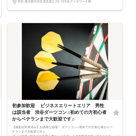
結婚の報告をいただいてきた歴史あるイベントです。
串音 東京都渋谷区道玄坂2-23-13渋谷デリタワー５階
恋活が初めての方はもちろん、再婚をご希望の方まで、幅広い世代の方が
それぞれの歩幅で参加されています。共通の目的を持った方々が集まるた
め、異性との出会いだけでなく、心強い「同性の友人」ができるのもこの
イベントならではの魅力です。
🟥【キャンセルポリシー】
ご応募後のキャンセルはキャンセル料がかかります。
通常価格（定価）の100%
お振込でのお支払いをお願いします。
別日への振替は可能です
（キャンセル料はかかりませんが、先にお振込をおねがいします、その後
参加ご希望日をお知らせください。
初参加歓迎 ビジネスエリートエリア 男性
は該当者 渋谷ダーツコン♫初めての方初心者
からベテランまで大歓迎です♫
【感染症対策済み】お洒落な会場！ ダーツコン♫初めての方初心者からベ
テランまで大歓迎です♫
ダーツ交流♫初めての方初心者からベテランまで大歓迎です♫アクセスの