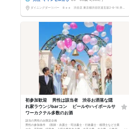
のみでも該当でも参加可能 小さな会社勤務でも年収６００万以上の源泉
徴収表の写メや持参でも参加可能です。 公的身分証明できるものが持参
ダイニングダーツバー Ｂｅｅ 渋谷店 東京都渋谷区道玄坂2-6-16 井門道玄坂ビル8F
できないとご参加ができません。 特別枠もございます。 参加条件が確認
できない、該当しない場合ご参加をお断りします。その場合参加費のご返
金はございません。
参加条件が確認できない、該当しない場合ご参加をお断りします。その場
合参加費のご返金はございません。
受付開始
時間厳守でお願いしておりますが遅れる場合もokです。
イベントスタート！
全員で乾杯を行い自己紹介後、ダーツをしながら交流開始！！参加人数に
よっては席替えを実施しますので全員と交流いただきます。途中で連絡先
交換タイムも設けております♪
イベント終了
本日の出会いをこれからも大切にしていただけたら嬉しいです。
楽しいダーツ会
会場は開放的なおしゃれな空間です。初心者の方も気軽にできるダーツ♪
ダーツ経験者の方はぜひぜひ教えてあげてください♪
比率が偏る場合もございます。
比率は調整されていません。ご理解の上ご参加をお願い致します。
ﾟ･:,｡ﾟ･:,｡★ﾟ･:,｡ﾟ･:,｡☆ﾟ･:,｡ﾟ･:,｡★ﾟ･:,｡ﾟ･:,｡☆ﾟ･:,｡ﾟ･:,｡★ﾟ･:
ダーツ一ゲーム１００円別途自己負担 ドリンクキャッシュオンスタイル
追加オーダー制度
初参加歓迎 男性は該当者 渋谷お洒落な隠
体調の悪い方やコロナウイルスの症状がある方はご参加はご遠慮いただい
れ家ラウンジbarコン ビールやハイボールサ
ております。
ご参加には自己責任になります。
ワーカクテル多数のお酒
比率が偏る場合もございます。
比率は調整されていません。少人数になります。最低遂行人数２対２
該当の男性のみ限定企画
当日お申し込みが多数のため比率や人数は様々になる場合もございます。
男性の参加条件 (医師・弁護士・司法書士・行政書士・税理士など士業
ご理解の上ご参加をお願い致します。
の方・薬剤師 経営者・上場企業有名企業・大手企業・大企業・公務員