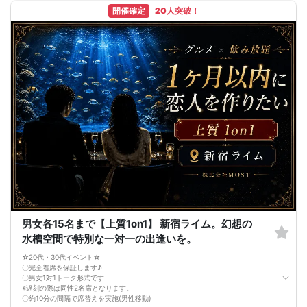
🔳飲食あり
・16タイプ性格相性診断をきっかけに交流
開催確定
20人突破！
・飲み放題付き
・参加者全員に美容グッズをプレゼント
・お一人参加、初参加歓迎
■16タイプ性格相性診断
事前に診断を受けてからご参加ください。
https://www.16personalities.com/ja/性格タイプ
当日は「自分のタイプ」「相性の良いタイプ」などをきっかけに、初対面でも自
然に会話が広がります。
■当日の流れ
①受付
②乾杯・グループ交流
③約20分ごとにシャッフル
④終了・自由解散
■開催場所
〒160-0023
東京都新宿区西新宿6丁目6-2
新宿国際ビルディング 地下1階
※ヒルトン東京地下1階「ヒルトピア」内
■最少催行人数
10名
■中止について
男女各15名まで【上質1on1】 新宿ライム。幻想の
開催前日18:00までに規定人数に達しない場合、中止とする場合があります。
水槽空間で特別な一対一の出逢いを。
※開催確定後は原則開催します。
■注意事項
☆20代・30代イベント☆
・営業、勧誘、ネットワークビジネス目的の参加禁止
〇完全着席を保証します♪
・迷惑行為、泥酔、しつこい連絡先交換禁止
〇男女1対1トーク形式です
・受付時に年齢確認、本人確認を行う場合があります
※遅刻の際は同性2名席となります。
・スタッフの案内にご協力ください
〇約10分の間隔で席替えを実施(男性移動)
■キャンセル規定