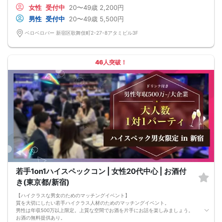
・街コン限定プリン
お店です！
女性
受付中
20〜49歳
2,200円
皆様に満足していただけるように、お店と打ち合わせを重ね、こだわりのフード
着席スタイルでゆっくりと楽しみましょう(^_-)-☆
男性
受付中
20〜49歳
5,500円
を提供いただいております♪
※お客様都合でのキャンセル等が御座いますので人数や比率の保証はしておりませ
《フリードリンク(90L.O)》
ん、上記の様な場合でも返金対象とはなりませんことご了承ください。
ベロベロバー 新宿区歌舞伎町2-27-8アタミビル3F
☆店員さんがご丁寧に一杯ずつ手作り致します！
当日の受付：ベロベロBAR
100種類以上の豊富なドリンクメニュー、変わり種ドリンクもご用意♪
住所：新宿区歌舞伎町2-27-8アタミビル3F
□ビール
お支払い方法
□チューハイ
・銀行振込(予約後完了メールに記載有)
46人突破！
□ハイボール
・当日現金支払い(男女共に五百円手数料がかかります)
□グラスワイン
※女性限定3名グループ割五百円オフ
□焼酎
※予約後のキャンセルはキャンセル料金が発生致しますのでご注意ください
□各種カクテル
【アクセス】
□各種ソフトドリンク
新宿駅東口から出て歌舞伎町の【ドンキホーテ】と【東京カラオケ本舗】の間の
【 服装 】
道を直進すると【TOHO CINEMAS東宝ビル（ゴジラホテル）】に着きます。
お気に入りの普段着でご参加ください。
そこから右に曲がり少し歩いてカラオケ館の前ですぐに左に曲がります。直進す
【 参加定員数 】
るとホテルListoに着きます。
40名様
ホテルListoとすぐ右にあるアパホテルの間の道を歩いて最初の十字路を右に曲が
🔳最小開催人数：5対5
り、２件目の右手にある看板がたくさん並んでるビルの3階になります。
🔳中止判断タイミング：開催1時間前
【キャンセルについて】
🔳飲食あり
ご予約以降のキャンセルはキャンセル料を頂戴いたします。
ご予約後は理由の有無に関わらずキャンセル時キャンセル料がかかります。
ーーーーーーーーーーーーーーーーーーーーーーーー
【女性の方】予約後～イベント当日一律１５００円(タイムセール予約・先着予約
若手1on1ハイスペックコン | 女性20代中心 | お酒付
含む)
き(東京都/新宿)
※参加費を事前払いされていた場合でも別途キャンセル料が発生致します。
【男性の方】予約後～イベント前日参加費の50％、無断キャンセル及びパーティ
【ハイクラスな男女のためのマッチングイベント】
ー前日20:00以降は、100％のキャンセル料を頂戴致します(タイムセール予約・先
質を大切にしたい若手ハイクラス人材のためのマッチングイベント。
着予約含む)
男性は年収500万以上限定。上質な空間でお酒を片手にお話を楽しみましょう。
ーーーーーーーーーーーーーーーーーーーーーーーー
お酒の無料提供あり。
キャンセル時は当社よりメールにてキャンセル料等ご案内致します。