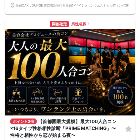
出会いは、もっと自由でいい。
新宿OAK LOUNGE 東京都新宿区西新宿1-14-15 タウンウエストビルディング3F
開催確定
男性急募！
【首都圏最大規模】最大100人合コン
ポイント2倍
×16タイプ性格相性診断「PRIME MATCHING」〜
性格と相性から恋が始まる夜〜