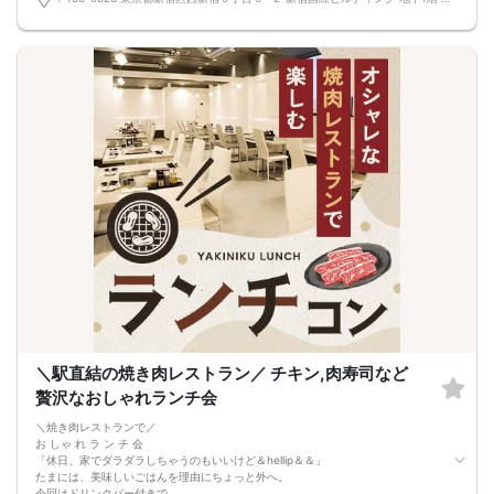
・高級感あふれるラグジュアリー空間
・最大150名収容可能な大型会場
・約20分ごとに交流相手をシャッフル
・16タイプ性格相性診断をきっかけに交流
・飲み放題付き
・参加者全員に美容グッズをプレゼント
・お一人参加、初参加歓迎
■16タイプ性格相性診断
事前に診断を受けてからご参加ください。
https://www.16personalities.com/ja/性格タイプ
当日は「自分のタイプ」「相性の良いタイプ」などをきっかけに、初対面でも自
然に会話が広がります。
■当日の流れ
①受付
②乾杯・グループ交流
③約20分ごとにシャッフル
④終了・自由解散
■開催場所
〒160-0023
東京都新宿区西新宿6丁目6-2
新宿国際ビルディング 地下1階
※ヒルトン東京地下1階「ヒルトピア」内
■最少催行人数
＼駅直結の焼き肉レストラン／ チキン,肉寿司など
10名
贅沢なおしゃれランチ会
■中止について
開催前日18:00までに規定人数に達しない場合、中止とする場合があります。
＼焼き肉レストランで／
※開催確定後は原則開催します。
お しゃ れ ラ ン チ 会
■注意事項
「休日、家でダラダラしちゃうのもいいけど＆hellip＆＆」
・営業、勧誘、ネットワークビジネス目的の参加禁止
たまには、美味しいごはんを理由にちょっと外へ。
・迷惑行為、泥酔、しつこい連絡先交換禁止
今回はドリンクバー付きで