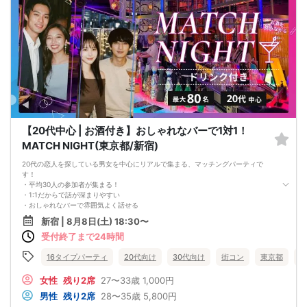
アルコール/ソフトドリンク付き
【20代中心 | お酒付き】おしゃれなバーで1対1！
MATCH NIGHT(東京都/新宿)
20代の恋人を探している男女を中心にリアルで集まる、マッチングパーティで
す！
・平均30人の参加者が集まる！
・1:1だからで話が深まりやすい
・おしゃれなバーで雰囲気よく話せる
・初対面でも相手の中身を深く知れるコンテンツ！
新宿 | 8月8日(土) 18:30〜
お一人様での参加も、お友達を連れての参加も大歓迎です！
受付終了まで24時間
一度遊びに来てみてください。参加者の皆様が本当にいい恋人を見つけられるよ
う、心から、全力でサポートさせていただきます。
【注意事項】
16タイプパーティ
20代向け
30代向け
街コン
東京都
新
■当日の持ち物
・公的身分証明書 ※ご提示いただけない方はご参加いただけません
女性
残り2席
27〜33歳
1,000円
■留意事項
男性
残り2席
28〜35歳
5,800円
・最善を尽くしておりますが、やむを得ない事情（ご予約者様の当日キャンセル