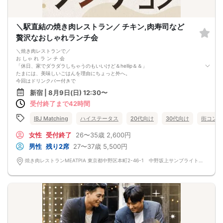
＼駅直結の焼き肉レストラン／ チキン,肉寿司など
贅沢なおしゃれランチ会
＼焼き肉レストランで／
お しゃ れ ラ ン チ 会
「休日、家でダラダラしちゃうのもいいけど＆hellip＆＆」
たまには、美味しいごはんを理由にちょっと外へ。
今回はドリンクバー付きで
こだわりのワンプレートランチをご用意！
新宿 | 8月9日(日) 12:30〜
-------------------------------------------------------------------
受付終了まで42時間
・肉寿司・牛香るフライドポテト・ヤンニョムチキン
・ミートピア名物 新鮮野菜10品目のサラダ
-------------------------------------------------------------------
IBJ Matching
ハイステータス
20代向け
30代向け
街コン
こんな人におすすめ
・清潔感あるレストランで過ごしたい
女性
受付終了
26〜35歳
2,600円
・まずは気軽にランチ会から始めたい
男性
残り2席
27〜37歳
5,500円
ワンプレートだから気楽
・お一人ずつのお皿で提供
焼き肉レストランMEATPIA 東京都中野区本町2-46-1 中野坂上サンブライトツインB1F
・取り分け不要で気を遣わずに食べやすい
食事も会話も、ちょうどいい距離感で。
まずはランチから始めてみませんか？
※メニューは一部変更になる場合がございます。