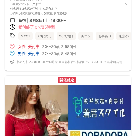
〇男女2on2トーク形式
※1名席や3名席が発生する場合あり
〇約10分の間隔で席替えを実施(男性移動)
〇スタッフがしっかり席替えします
新宿 | 8月8日(土) 19:00〜
〇お酒含むドリンク飲み放題
受付終了まで25時間
〇店内調理のディナーつき♪
〇おひとり様同士で同席いただきます
※女性はずっと座ったまま。男性が順番に席替えします。
MOST
20代向け
30代向け
街コン
食事あり
東京都
※初心者様にも安心の街コンです♪
※最低遂行人数4-4
女性
受付中
20〜30歳
2,680円
中止の際は前日までにご連絡いたします
男性
受付中
22〜35歳
8,480円
【駅1分】PRONTO 新宿御苑前 東京都新宿区新宿1-12-6 PRONTO 新宿御苑前 天伸ビル2F
開催確定