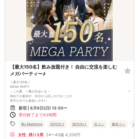
【最大150名】飲み放題付き！ 自由に交流を楽しむ
メガパーティー♪
＼最大150名／
MEGA PARTY
～この夏、一番の出会いを～
初めての参加や、自分から話しかけることが
苦手な方でも参加しやすい
3つの交流コンテンツ！
新宿 | 8月9日(日) 13:30〜
➀カラーバンド
受付終了まで43時間
受付でカラーバンドを配布！
同じカラーの方や、〇色 〇色など
カラーバンドを使った交流も♡
IBJ Matching
20代向け
30代向け
街コン
趣味コン
体
➁お相手探しBINGO
条件に当てはまったお相手を探して
女性
残り3席
24〜43歳
4,200円
ビンゴを目指す！