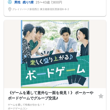
男性
残り1席
25〜43歳
7,800円
ビンゴになった方には景品があるかも
➂シャッフルタイム
グレイドパーク新宿西口 東京都新宿区西新宿6-6-2
一定のお時間がきたらシャッフル！
多くの方とのご交流をお楽しみ♪
イベント中は、
アルコール＆ソフトドリンクが飲み放題！
ほろ酔い気分で心地よい空間をお届け
《ゲームを通して意外な一面を発見！》 ポーカーや
ボードゲームでグループ交流♪
ゲームを通して性格が分かる！？
ボードゲームコン