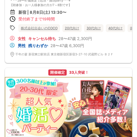
＊･･･28〜47歳限定で恋活・婚活party･･･＊
・イベント中及び終了後に発生したトラブルには一切関与いたしません
【初参加・お一人様参加の方が7～8割です】
安心してご参加ください♪
新宿 | 8月8日(土) 13:30〜
お一人様でも気軽に参加できるparty☆
受付終了まで19時間
当イベントスタッフが参加者様の立場に立って、最初から最後まで徹底的にサポ
ートします♪
■□完全着席♪MCによる席がえあり！ ドラマのロケ地・結婚式の二次会の有名
株式会社出会いのCOCO
20代向け
30代向け
40代向け
街コ
店で合コンPARTY■□
嬉しい！お料理はビュッフェ形式ではなく、店員さんがご丁寧にお席までお持ち
女性
キャンセル待ち
28〜47歳
2,300円
いたします！
男性
残りわずか
28〜47歳
6,300円
お店自慢のお料理を召し上がって頂きながら、ゆっくりと交流をお楽しみ頂きた
いと思います。
千年の宴 新宿東口駅前店 東京都新宿区新宿3-27-10 武蔵野ビル Ｂ２Ｆ
《ドラマのロケ地で有名な会場で完全着席PARTY》
完全着席スタイルですので、立食形式が苦手な方や人見知りな方には是非オスス
メです
落ち着いた空間での交流が楽しめます！
開催確定
33人突破！
《一人参加、初参加大歓迎》
完全着席スタイルですのでひとりぼっちになることはありません！お一人様参加
者様同士の席の配置。
スタッフのフォローが人気の理由です。
《恋人、友人、人脈、必ず出会える！関西で超人気の飲み会！が東京上陸！》
□結婚がしたい
□恋人が欲しい
□友人を増やしたい
□人脈を広げたい
□日常に刺激が欲しい
□お酒が大好き
□楽しいことが大好き
□飲み会が大好き
□みんなでワイワイしたい人