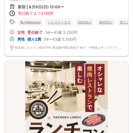
・受付時に年齢確認、本人確認を行う場合があります
こだわりのワンプレートランチをご用意！
・スタッフの案内にご協力ください
新宿 | 8月9日(日) 12:00〜
-------------------------------------------------------------------
■キャンセル規定
受付終了まで41時間
・肉寿司・牛香るフライドポテト・ヤンニョムチキン
・開催3日前まで：無料
・ミートピア名物 新鮮野菜10品目のサラダ
・開催2日前〜前日：参加費の50％
-------------------------------------------------------------------
IBJ Matching
ハイステータス
20代向け
30代向け
街コン
・当日、無断キャンセル：参加費の100％
こんな人におすすめ
・清潔感あるレストランで過ごしたい
女性
受付終了
34〜41歳
3,200円
・まずは気軽にランチ会から始めたい
男性
残り2席
34〜43歳
5,500円
ワンプレートだから気楽
・お一人ずつのお皿で提供
焼き肉レストランMEATPIA 東京都中野区本町2-46-1 中野坂上サンブライトツインB1F
・取り分け不要で気を遣わずに食べやすい
食事も会話も、ちょうどいい距離感で。
まずはランチから始めてみませんか？
※メニューは一部変更になる場合がございます。