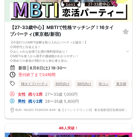
【27-33歳中心】MBTIで性格マッチング！16タイ
プパーティ(東京都/新宿)
【今流行りのMBTI診断を取り入れたパーティが誕生！】
◇同世代と出会える！
◇おしゃれな会場でお酒の無料提供あり！
◇MBTIを使うから相手の価値観がわかりやすい！
◇初めての参加が9割だから初心者も安心。
◇平均参加人数50名！
新宿 | 8月8日(土) 18:30〜
【注意事項】
受付終了まで24時間
■当日の持ち物
・公的身分証明書 ※ご提示いただけない方はご参加いただけません
■留意事項
16タイプパーティ
20代向け
30代向け
街コン
東京都
新
・最善を尽くしておりますが、やむを得ない事情（ご予約者様の当日キャンセル
等）によりイベント中止になる可能性もございます。
女性
残り2席
27〜33歳
1,000円
交通費等の補償は致しかねますのであらかじめご了承ください。
男性
残り2席
28〜35歳
5,800円
・当日は時間に余裕をもってお越しください。10分以上の遅刻はご参加をお断り
する場合がございます。
RUN -MUSIC FASHION BAR- 嵐【イベントラウンジ3】 東京都新宿区歌舞伎町1-10-3 G3ビル 1F
【その他】
■最小催行人数
男女5対5
■中止判断タイミング
46人突破！
パーティ開始2時間前まで
■飲食