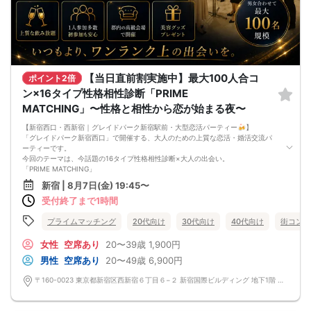
□みんなでワイワイしたい人
□確実に出会える街コンに参加したい人
□一緒に合コン・コンパに行ける飲み友が欲しい人
□家と職場の往復の毎日を変えたい人
《フード》
【Hawaiian Cafe OluOlu特製コース】を参加者様全員にお楽しみ頂けます。
飲み放題と大満足なお料理を提供♪
嬉しい！店員さんがご丁寧にお席までお持ちします！
【当日直前割実施中】最大100人合コ
ポイント2倍
《シェフ自慢のコース料理》
ン×16タイプ性格相性診断「PRIME
【産地直送・国産鶏肉】皆様に満足していただけるように、お店と打ち合わせを
重ね、こだわりのフードを提供いただいております♪
MATCHING」〜性格と相性から恋が始まる夜〜
心もお腹も満足していただけますよ♪
皆様に満足していただけるように、お店と打ち合わせを重ね、こだわりのフード
【新宿西口・西新宿｜グレイドパーク新宿駅前・大型恋活パーティー🍻】
を提供いただいております♪
「グレイドパーク新宿西口」で開催する、大人のための上質な恋活・婚活交流パ
《フリードリンク(90L.O)》
ーティーです。
☆店員さんがご丁寧に一杯ずつ手作り致します！
今回のテーマは、今話題の16タイプ性格相性診断×大人の出会い。
100種類以上の豊富なドリンクメニュー、変わり種ドリンクもご用意♪
「PRIME MATCHING」
□ビール
〜今夜、恋も自信も爆上がりする〜
新宿 | 8月7日(金) 19:45〜
□チューハイ
美容会社プロデュースの新感覚恋活イベント。最大100名収容可能な開放感あふれ
□ハイボール
受付終了まで1時間
る大型会場で、性格診断を会話のきっかけにしながら、自然な出会いをお楽しみ
□グラスワイン
いただけます。
□焼酎
当日はグループに分かれ、約20分ごとに交流相手をシャッフル。自分から声をか
プライムマッチング
20代向け
30代向け
40代向け
街コン
□各種カクテル
けるのが苦手な方も、自然な流れで多くの方とお話しいただけます。飲み放題付
□各種ソフトドリンク
きで、お一人参加・初参加の方も安心です。
女性
空席あり
20〜39歳
1,900円
【 服装 】
さらに、参加者全員にフェイスパックや美容液などの美容グッズをプレゼント。
男性
空席あり
20〜49歳
6,900円
お気に入りの普段着でご参加ください。
出会いと自分磨きを同時に楽しめる、美容会社ならではの特別企画です。
【 参加定員数 】
■イベントの特徴
〒160-0023 東京都新宿区西新宿６丁目６−２ 新宿国際ビルディング 地下1階 〒160-0023 東京都新宿区西新宿６丁目６−２ 新宿国際ビルディング 地下1階【グレイドパーク新宿西口】
40名様
・高級感あふれるラグジュアリー空間
🔳最小開催人数：3対3
・最大100名収容可能な大型会場
🔳中止判断タイミング：開催1時間前
・約20分ごとに交流相手をシャッフル