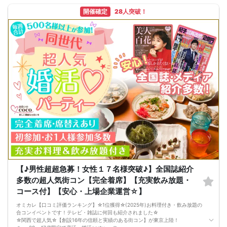
全スタッフにもしかっりと研修を行っており、プライベートでマッチングアプリ
開催確定
28人突破！
や街コン参加の経験豊富なスタッフばかりとなります。
経験者だからこそご提供できるサービスがここにあります。
その④
お客様同士の会話やお食事のお時間を十分にお楽しみいただく為、プロフィール
カードはご用意しておりません。
少し早めに会場へ到着し毎回記入する面倒もありません。
どのイベントも開始後は自然と盛り上がりますが万が一お話に困った場合はスタ
ッフがお客様の会話をサポートいたしますのでご安心ください。
その⑤
AI画像不使用。お客様へ実際の雰囲気がより正確に伝わるようにする為、イベン
トページの人物や会場画像において一切AIを使用しておりません。
実際に撮影された会場画像や実際の人物画像のみを使用しています。
『イベントページに載っていた食事と実際の食事が異なっていた』『イベント画
像にいる整い過ぎた美男美女はいなかった』という事は起こりません！！
----------------------------------------------------------
【参加規約・注意事項】
・当日は必ず受付時間内にお越しください
・受付時間終了後のご参加はお断りをさせていただく場合があります
・無断欠席をされた方は以後のご参加をお断りさせていただく場合がございま
す。
・他のお客様へご迷惑となりますので途中退出は禁止とさせていただきます
【♪男性超超急募！女性１７名様突破♪】全国誌紹介
・当日の遅刻や欠席により、スタート時に全員揃わない場合もございます
多数の超人気街コン【完全着席】【充実飲み放題・
・ご参加人数によりイベントのスケジュールが変動する可能性がございます
・イベント当日の参加キャンセル及び無断キャンセルにより、男女比が大きく崩
コース付】【安心・上場企業運営☆】
れる場合がございます。
・イベント中止に伴うユーザーへの返金額は、参加費のみとなり、交通費、宿泊
オミカレ【口コミ評価ランキング】☆1位獲得☆(2025年)お料理付き・飲み放題の
費、通信費等の返金は行いません
合コンイベントです！テレビ・雑誌に何回も紹介されました☆
・スタッフの案内に従ってご参加をお願いいたします。
☆関西で超人気☆【創設16年の信頼と実績のある街コン】が東京上陸！
・店舗の状況により飲食物の内容が変更となる場合がございます