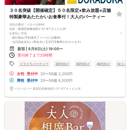
３０名突破【開催確定】５０名限定×飲み放題×店舗
特製豪華あたたかいお食事付！大人のパーティー
当日の受付：ベロベロBAR
住所：新宿区歌舞伎町2-27-8アタミビル3F
お支払い方法
・銀行振込(予約後完了メールに記載有)
・当日現金支払い(男女共に五百円手数料がかかります)
※女性限定3名グループ割五百円オフ
新宿 | 8月8日(土) 19:00〜
※予約後のキャンセルはキャンセル料金が発生致しますのでご注意ください
受付終了まで25時間
あの新宿の人気店を完全貸切で開催致します！
会場は映画『天気の〇』のワンシーンのモデルになった建物でファンの間では聖
地巡礼で訪れる方も！
ドラドラパーティー
20代向け
30代向け
40代向け
街コン
今回は５０名限定での開催となります(^_-)-☆
新宿駅からも徒歩圏内で嬉しい立地に加え、ゴージャスな店内は女性にも人気の
女性
受付中
20〜59歳
2,200円
お店です！
男性
受付中
20〜59歳
6,500円
今回はフリードリンク・食事付、着席スタイルでゆっくりと楽しみましょう(^_-)-
☆
ベロベロバー 新宿区歌舞伎町2-27-8アタミビル3F
店舗特製のディナーと様々なアルコール・ソフトドリンク取り揃えております。
暖かいお食事を召し上がりながら楽しみましょう
【アクセス】
新宿駅東口から出て歌舞伎町の【ドンキホーテ】と【東京カラオケ本舗】の間の
道を直進すると【TOHO CINEMAS東宝ビル（ゴジラホテル）】に着きます。
そこから右に曲がり少し歩いてカラオケ館の前ですぐに左に曲がります。直進す
るとホテルListoに着きます。
ホテルListoとすぐ右にあるアパホテルの間の道を歩いて最初の十字路を右に曲が
り、２件目の右手にある看板がたくさん並んでるビルの3階になります。
【キャンセルについて】