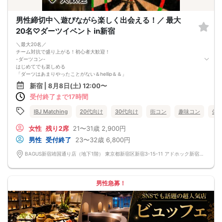
男性締切中＼遊びながら楽しく出会える！／ 最大
20名♡ダーツイベント in新宿
＼最大20名／
チーム対抗で盛り上がる！初心者大歓迎！
-ダーツコン-
はじめてでも楽しめる
「ダーツはあまりやったことがない＆hellip＆＆」
という方も大歓迎！
新宿 | 8月8日(土) 12:00〜
ルールを教え合いながら進めるので、
受付終了まで17時間
初対面でも自然と会話が弾む♪
経験者の方はぜひ優しくレクチャーをお願いします♡
チーム対抗でワイワイ対戦！
IBJ Matching
20代向け
30代向け
街コン
趣味コン
体
乾杯して緊張がほぐれてきたら、
いよいよチーム戦がスタート！
女性
残り2席
21〜31歳
2,900円
自然と「ナイス！」「惜しい！」と
男性
受付終了
23〜32歳
6,800円
声を掛け合えるので、一気に距離が縮まります♪
おひとり様でのご参加はもちろん
BAGUS新宿靖国通り店（地下1階） 東京都新宿区新宿3-15-11 アドホック新宿ビル（地下1階）
お友達同士のご参加も大歓迎です！
まずはお気軽にご参加ください♪
男性急募！