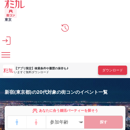
メインコンテンツへスキップ
東京
【アプリ限定】
検索条件や履歴の保存も♪
ダウンロード
いますぐ無料ダウンロード
新宿(東京都)の20代対象の街コンのイベント一覧
あなたに合う婚活パーティーを探そう
探す