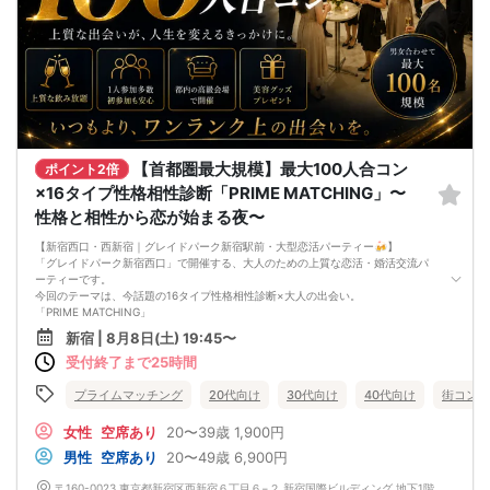
■当日の流れ
①受付
②乾杯・交流スタート
③16タイプ性格相性診断をきっかけに交流
④フリー交流・連絡先交換
⑤終了・自由解散
■開催場所
〒160-0021 東京都新宿区歌舞伎町2-19-15 てなむタウンビル6階「 Crypto
Lounge GOX」
■最少催行人数
【首都圏最大規模】最大100人合コン
ポイント2倍
10名
×16タイプ性格相性診断「PRIME MATCHING」〜
■中止判断タイミング
開催前日18:00までに規定の人数に達しない場合中止の判断をいたします。
性格と相性から恋が始まる夜〜
※開催確定後は原則開催となります。
■注意事項
【新宿西口・西新宿｜グレイドパーク新宿駅前・大型恋活パーティー🍻】
・事前に16タイプ性格相性診断を受けてからご参加ください
「グレイドパーク新宿西口」で開催する、大人のための上質な恋活・婚活交流パ
・営業、勧誘、ネットワークビジネス目的の参加は禁止です
ーティーです。
・迷惑行為、泥酔、しつこい連絡先交換は禁止です
今回のテーマは、今話題の16タイプ性格相性診断×大人の出会い。
・受付時に年齢確認・本人確認を行う場合がございます
「PRIME MATCHING」
■キャンセル規定
〜今夜、恋も自信も爆上がりする〜
新宿 | 8月8日(土) 19:45〜
・開催3日前まで：無料
美容会社プロデュースの新感覚恋活イベント。最大150名収容可能な開放感あふれ
・開催2日前〜前日：参加費の50%
受付終了まで25時間
る大型会場で、性格診断を会話のきっかけにしながら、自然な出会いをお楽しみ
・当日キャンセル／無断キャンセル：参加費の100%
いただけます。
当日はグループに分かれ、約20分ごとに交流相手をシャッフル。自分から声をか
プライムマッチング
20代向け
30代向け
40代向け
街コン
けるのが苦手な方も、自然な流れで多くの方とお話しいただけます。飲み放題付
きで、お一人参加・初参加の方も安心です。
女性
空席あり
20〜39歳
1,900円
さらに、参加者全員にフェイスパックや美容液などの美容グッズをプレゼント。
男性
空席あり
20〜49歳
6,900円
出会いと自分磨きを同時に楽しめる、美容会社ならではの特別企画です。
■イベントの特徴
〒160-0023 東京都新宿区西新宿６丁目６−２ 新宿国際ビルディング 地下1階 〒160-0023 東京都新宿区西新宿６丁目６−２ 新宿国際ビルディング 地下1階【グレイドパーク新宿西口】