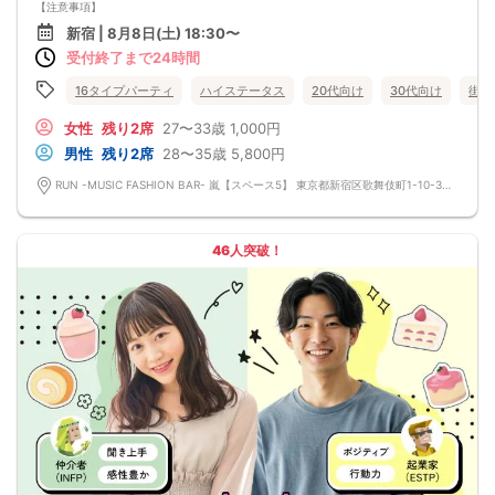
【注意事項】
下記指定口座にパーティー日より3日以内にご予約者名で人数分のキャンセル料金
■当日の持ち物
をお振込み下さい。
新宿 | 8月8日(土) 18:30〜
・公的身分証明書 ※ご提示いただけない方はご参加いただけません
☆☆注意☆☆
受付終了まで24時間
■留意事項
無断キャンセル・キャンセル料未払い・当日キャンセルを繰り返す方は以後のご
・最善を尽くしておりますが、やむを得ない事情（ご予約者様の当日キャンセル
利用をご遠慮頂くと同時に
等）によりイベント中止になる可能性もございます。
16タイプパーティ
ハイステータス
20代向け
30代向け
街コ
ブラックリスト登録を行い他サイトでも共有させて頂きますのでご注意ください
交通費等の補償は致しかねますのであらかじめご了承ください。
ませ。
・当日は時間に余裕をもってお越しください。10分以上の遅刻はご参加をお断り
女性
残り2席
27〜33歳
1,000円
お振込先 ：
する場合がございます。
銀行名:みずほ銀行
男性
残り2席
28〜35歳
5,800円
【その他】
支店名:池袋支店
■最小催行人数
口座番号:普通 １９７９６３３
RUN -MUSIC FASHION BAR- 嵐【スペース5】 東京都新宿区歌舞伎町1-10-3 G3ビル 1F
男女5対5
名義:エン（カ
■中止判断タイミング
パーティ開始2時間前まで
■飲食
46人突破！
アルコール/ソフトドリンク付き