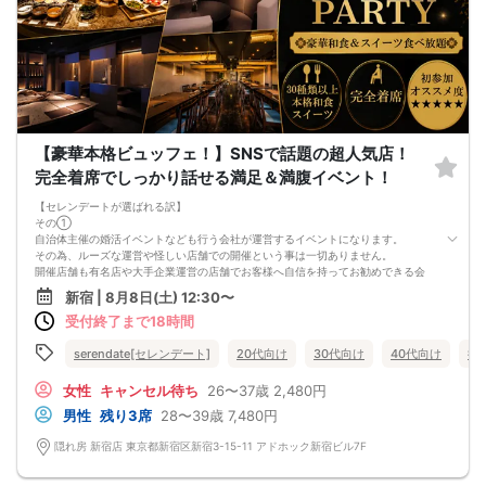
【豪華本格ビュッフェ！】SNSで話題の超人気店！
完全着席でしっかり話せる満足＆満腹イベント！
【セレンデートが選ばれる訳】
その①
自治体主催の婚活イベントなども行う会社が運営するイベントになります。
その為、ルーズな運営や怪しい店舗での開催という事は一切ありません。
開催店舗も有名店や大手企業運営の店舗でお客様へ自信を持ってお勧めできる会
場ばかりになります。
新宿 | 8月8日(土) 12:30〜
受付終了まで18時間
その②
主力収益は別にある為、できる限りの予算をお客様へ還元できるように努めてお
ります。
serendate[セレンデート]
20代向け
30代向け
40代向け
街
本当に全てのイベントで赤字覚悟のお客様満足度を最優先に企画運営していま
す。
女性
キャンセル待ち
26〜37歳
2,480円
よくある、いかにも原価が安そうなイベントや主催者が丸儲けしているようなイ
男性
残り3席
28〜39歳
7,480円
ベントとはコンセプトが異なります。
その③
隠れ房 新宿店 東京都新宿区新宿3-15-11 アドホック新宿ビル7F
セレンデートの代表者自身も過去に街コンで恋人を見つけた経験からお客様目線
でどうすれば最高の出会いをサポートできるかという事に重きを置いてイベント
を開催しています。