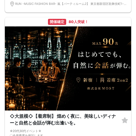
等）によりイベント中止になる可能性もございます。
RUN -MUSIC FASHION BAR- 嵐【パーティルーム2】 東京都新宿区歌舞伎町1-10-3 G3ビル 1F
交通費等の補償は致しかねますのであらかじめご了承ください。
・当日は時間に余裕をもってお越しください。10分以上の遅刻はご参加をお断り
する場合がございます。
【その他】
開催確定
80人突破！
■最小催行人数
男女5対5
■中止判断タイミング
パーティ開始2時間前まで
■飲食
アルコール/ソフトドリンク付き
◇大規模◇【着席制】 煌めく夜に、美味しいディナ
ーと自然と会話が弾む出逢いを。
☆20代30代イベント☆
〇全員着席を保証します