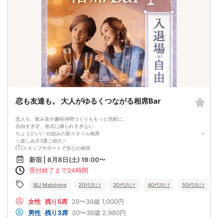
ご予約以降のキャンセルはキャンセル料を頂戴いたします。
ご予約後は理由の有無に関わらずキャンセル時キャンセル料がかかります。
ーーーーーーーーーーーーーーーーーーーーーーーー
【女性の方】予約後～イベント当日まで１５００円/当日は参加費の１００％が発
生致します(タイムセール予約・先着予約含む)
※参加費を事前払いされていた場合でも別途キャンセル料が発生致します。
【男性の方】予約後～イベント前日参加費の50％、無断キャンセル及びパーティ
ー前日20:00以降は、100％のキャンセル料を頂戴致します(タイムセール予約・先
着予約含む)
ーーーーーーーーーーーーーーーーーーーーーーーー
キャンセル時は当社よりメールにてキャンセル料等ご案内致します。
下記指定口座にパーティー日より3日以内にご予約者名で人数分のキャンセル料金
をお振込み下さい。
恋も友達も。 大人がゆるくつながる相席Bar
☆☆注意☆☆
無断キャンセル・キャンセル料未払い・当日キャンセルを繰り返す方は以後のご
利用をご遠慮頂くと同時に
恋人も、飲み友や趣味仲間づくりももっと気軽に。
ブラックリスト登録を行い他サイトでも共有させて頂きますのでご注意ください
自由すぎず、形式に縛られすぎない
ませ。
ちょうどいい 仕組みの新スタイル相席
お振込先 ：
＼楽しみ方3選ご紹介／
銀行名:みずほ銀行
①スタッフサポートで安心の相席
支店名:池袋支店
スタッフがちょうどいいタイミングで席替えサポート
口座番号:普通 １９７９６３３
新宿 | 8月8日(土) 19:00〜
気まずさゼロでいろんな人と話せます。
名義:エン（カ
受付終了まで24時間
②駄菓子＆クラフトビールが楽しめる
(注意事項)
駄菓子食べ放題で、話題づくりにも◎
受付場所がわからない方やご心配な方は時間に余裕をもってお越しいただきお調
クラフトビール全8種＋各種ドリンクが飲み放題。
IBJ Matching
20代向け
30代向け
40代向け
50代向け
べ頂きますようお願いします
③プロフィール機能で出会いがもっと安心に
【不機嫌・態度が悪い・清潔感がない・会話や返事をしない・無視する・モラル
第一印象だけでなく
女性
残り5席
20〜39歳
1,000円
や常識がない】この様な事はもっとも異性に嫌がられますので男性の方も女性の
人柄を知った上で交流できるから
方も今一度お気をつけ下さいませ。
男性
残り3席
20〜39歳
2,980円
信頼関係を築きやすい出会いにつながります。