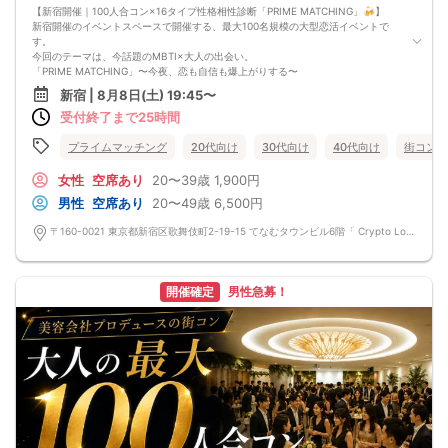
【新宿開催｜100人合コン×16タイプ性格相性診断「PRIME MATCHING」🍻】
新宿開催のイベントスペースで開催する、最大100名規模の大型恋活イベントで
す。
今回のテーマは、今話題のMBTI×大人の出会い。
「PRIME MATCHING」〜今夜、恋も自信も爆上がりする〜
美容会社プロデュースの新感覚恋活イベントとして、16タイプ性格相性診断を楽
新宿 | 8月8日(土) 19:45〜
しみながら自然に出会える100人合コンです。
受付終了まで25時間
飲み放題を楽しみながら、16タイプ性格相性診断をきっかけに初対面でも会話が
広がりやすく、毎回大盛り上がり。
1人参加の方も多く、初参加でも安心してご参加いただけます。
プライムマッチング
20代向け
30代向け
40代向け
街コン
■イベントの特徴
・新宿開催
女性
空席あり
20〜39歳
1,900円
・最大100名規模の大型合コン
男性
空席あり
20〜49歳
6,500円
・首都圏最大規模級の恋活イベント
・16タイプ性格相性診断を楽しみながら交流
〒160-0021 東京都新宿区歌舞伎町2-19-15 てなむタウンビル6階「 Crypto Lounge GOX」 〒160-0021 東京都新宿区歌舞伎町2-19-15 てなむタウンビル6階「 Crypto Lounge GOX」
・飲み放題付き
・1人参加多数で安心
・初参加歓迎
・美容会社プロデュース
開催確定
男性急募！
■16タイプ性格相性診断について
ご参加前に、事前に16タイプ性格相性診断を受けてからお越しください。
https://www.16personalities.com/ja/性格タイプ
当日は「自分のタイプ」「相性の良いタイプ」「同じタイプの人いる？」など、
16タイプ性格相性診断をきっかけに自然と会話が広がります。
■こんな方におすすめ
・恋人につながる出会いがほしい
・16タイプ性格相性診断をきっかけに楽しく話したい
・大人数イベントで出会いを増やしたい
・初参加でも安心して楽しみたい
・美容や清潔感に関心のある人と出会いたい