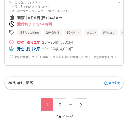
＼ こんな人にオススメ ／
✓一度に多くの人と交流したい
✓硬い雰囲気ではなくカジュアルに出会いたい
✓お付き合いする上で内面を重視したい
新宿 | 8月9日(日) 14:30〜
当日はポーカーやバカラ
受付終了まで44時間
カードゲームなどをご用意♪
様々なゲームを通して仲良くなれる！
初参加・一人参加大歓迎！
IBJ Matching
20代向け
30代向け
街コン
趣味コン
体
緊張せずに楽しく交流しましょう！
女性
残り2席
26〜35歳
1,500円
男性
残り2席
26〜35歳
4,000円
東急歌舞伎町タワーLOUNGE 東京都新宿区歌舞伎町1-29-1 東急歌舞伎町タワー5F
20代向け、新宿
条件変更
...
1
2
全9ページ