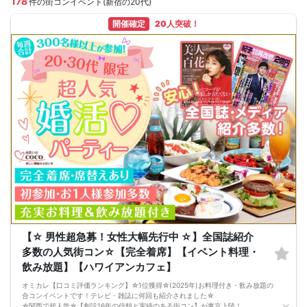
178
件の街コンイベント(新宿の20代)
開催確定
20人突破！
【☆ 男性超急募！女性大幅先行中 ☆】全国誌紹介
多数の人気街コン☆【完全着席】【イベント料理・
飲み放題】【ハワイアンカフェ】
オミカレ【口コミ評価ランキング】☆1位獲得☆(2025年)お料理付き・飲み放題の
合コンイベントです！テレビ・雑誌に何回も紹介されました☆
☆関西で超人気☆【創設16年の信頼と実績のある街コン】が東京上陸！