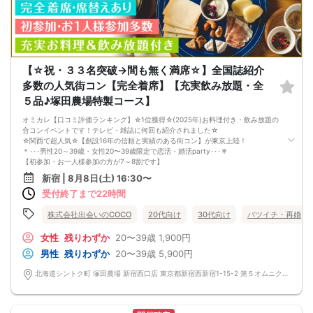
□確実に出会える街コンに参加したい人
□一緒に合コン・コンパに行ける飲み友が欲しい人
□家と職場の往復の毎日を変えたい人
《フード》
飲み放題と大満足なお料理を提供♪
嬉しい！店員さんがご丁寧にお席までお持ちします！
皆様に満足していただけるように、お店と打ち合わせを重ね、こだわりのフード
【☆祝・３３名突破→間も無く満席☆】全国誌紹介
を提供いただいております♪
多数の人気街コン【完全着席】【充実飲み放題・全
《フリードリンク(90L.O)》
☆店員さんがご丁寧に一杯ずつ手作り致します！
５品♪塚田農場特製コース】
ビールは生ビール！こだわりの飲み放題です☆
100種類以上の豊富なドリンクメニュー、変わり種ドリンクもご用意♪
オミカレ【口コミ評価ランキング】☆1位獲得☆(2025年)お料理付き・飲み放題の
□ビール
合コンイベントです！テレビ・雑誌に何回も紹介されました☆
□チューハイ
☆関西で超人気☆【創設16年の信頼と実績のある街コン】が東京上陸！
□ハイボール
＊･･･男性20～39歳・女性20〜39歳限定で恋活・婚活party･･･＊
□グラスワイン
【初参加・お一人様参加の方が7～8割です】
□焼酎
安心してご参加ください♪
新宿 | 8月8日(土) 16:30〜
□各種カクテル
お一人様でも気軽に参加できるparty☆
□各種ソフトドリンク
受付終了まで22時間
当イベントスタッフが参加者様の立場に立って、最初から最後まで徹底的にサポ
【 服装 】
ートします♪
お気に入りの普段着でご参加ください。
■□完全着席♪MCによる席がえあり！ ドラマのロケ地・結婚式の二次会の有名
株式会社出会いのCOCO
20代向け
30代向け
バツイチ・再婚
【 参加定員数 】
店でBIG合コンPARTY■□
60名様
嬉しい！お料理はビュッフェ形式ではなく、店員さんがご丁寧にお席までお持ち
女性
残りわずか
20〜39歳
1,900円
🔳最小開催人数：3対3
いたします！
男性
残りわずか
20〜39歳
5,900円
🔳中止判断タイミング：開催1時間前
お店自慢のお料理を召し上がって頂きながら、ゆっくりと交流をお楽しみ頂きた
🔳飲食あり
いと思います。
北海道シントク町 塚田農場 新宿西口店 東京都新宿西新宿1-15-2 第５オムニクスビル３F
《ドラマのロケ地で有名な会場で完全着席PARTY》
完全着席スタイルですので、立食形式が苦手な方や人見知りな方には是非オスス
メです
落ち着いた空間での交流が楽しめます！