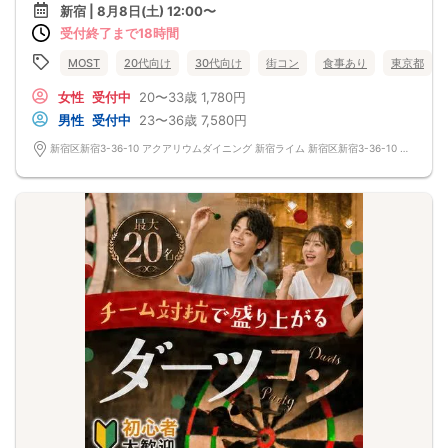
〇スタッフが最後まで席替えいたします
・開催3日前まで：無料
新宿 | 8月8日(土) 12:00〜
〇お酒含むドリンク飲み放題
・開催2日前〜前日：参加費の50％
受付終了まで18時間
〇美味しい食事つき
・当日、無断キャンセル：参加費の100％
※全席ソファ仕様です。
※1on1形式のイベントです。より多くの異性とトークしたい方は2on2企画をご選
MOST
20代向け
30代向け
街コン
食事あり
東京都
択下さい。
※最低遂行人数4:4
女性
受付中
20〜33歳
1,780円
中止の際は前日までにご連絡いたします
男性
受付中
23〜36歳
7,580円
新宿区新宿3-36-10 アクアリウムダイニング 新宿ライム 新宿区新宿3-36-10 アクアリウムダイニング 新宿ライム ミラザ新宿 3F