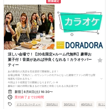
開催確定
《一人参加、初参加大歓迎》
完全着席スタイルですのでひとりぼっちになることはありません！お一人様参加
者様同士の席の配置。
スタッフのフォローが人気の理由です。
《恋人、友人、人脈、必ず出会える！関西で超人気の飲み会！が東京上陸！》
□結婚がしたい
□恋人が欲しい
□友人を増やしたい
□人脈を広げたい
□日常に刺激が欲しい
□お酒が大好き
□楽しいことが大好き
□飲み会が大好き
□みんなでワイワイしたい人
□確実に出会える街コンに参加したい人
涼しい会場で！【20名限定×ルーム代無料】豪華お
□一緒に合コン・コンパに行ける飲み友が欲しい人
菓子付！音楽があれば仲良くなれる！カラオケパー
□家と職場の往復の毎日を変えたい人
《フード》
ティー
【塚田農場名物！店仕込みザンギ】【街コン限定プリン】を参加者様全員にお楽
しみ頂けます。
あの新宿の人気店を完全貸切で開催致します！
飲み放題と大満足なお料理を提供♪
会場は映画『天気の〇』のワンシーンのモデルになった建物でファンの間では聖
嬉しい！店員さんがご丁寧にお席までお持ちします！
地巡礼で訪れる方も！
《シェフ自慢のコース料理》
今回は２０名限定での開催となります(^_-)-☆
【産地直送・国産鶏肉】皆様に満足していただけるように、お店と打ち合わせを
趣味が一緒の仲間が集まるので自然と仲良くなれる人気企画です
重ね、こだわりのフードを提供いただいております♪
アットホームな感じで距離が縮めやすく他イベントより仲良くなりやすいと評判
新宿 | 8月8日(土) 16:30〜
心もお腹も満足していただけますよ♪
です＾＾
受付終了まで22時間
・農場サラダ
ワンフロア貸し切りなのにお部屋代は頂きません！！
・日替わりポテト
ワンドリンクオーダーのみでもちろん飲み放題でのご参加も可能です(^_-)-☆
・名物！店仕込みザンギ
飲み物は300円～御座います＜m(__)m＞
ドラドラパーティー
20代向け
30代向け
40代向け
街コン
・シェフの気まぐれパスタ
新宿駅からも徒歩圏内で嬉しい立地に加え、ゴージャスな店内は女性にも人気の