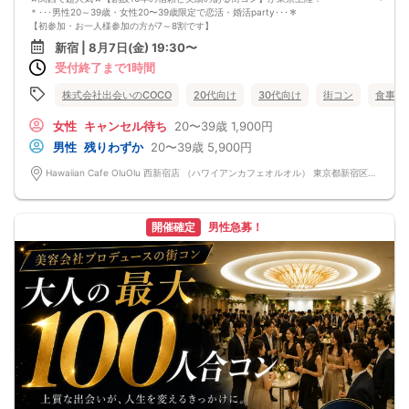
＊･･･男性20～39歳・女性20〜39歳限定で恋活・婚活party･･･＊
【初参加・お一人様参加の方が7～8割です】
安心してご参加ください♪
新宿 | 8月7日(金) 19:30〜
お一人様でも気軽に参加できるparty☆
受付終了まで1時間
当イベントスタッフが参加者様の立場に立って、最初から最後まで徹底的にサポ
ートします♪
■□完全着席♪MCによる席がえあり！ ドラマのロケ地・結婚式の二次会の有名
株式会社出会いのCOCO
20代向け
30代向け
街コン
食事あ
店でBIG合コンPARTY■□
嬉しい！お料理はビュッフェ形式ではなく、店員さんがご丁寧にお席までお持ち
女性
キャンセル待ち
20〜39歳
1,900円
いたします！
男性
残りわずか
20〜39歳
5,900円
お店自慢のお料理を召し上がって頂きながら、ゆっくりと交流をお楽しみ頂きた
いと思います。
Hawaiian Cafe OluOlu 西新宿店 （ハワイアンカフェオルオル） 東京都新宿区西新宿7-7-33 新銘ビル 1F
《ドラマのロケ地で有名な会場で完全着席PARTY》
完全着席スタイルですので、立食形式が苦手な方や人見知りな方には是非オスス
メです
落ち着いた空間での交流が楽しめます！
開催確定
男性急募！
《一人参加、初参加大歓迎》
完全着席スタイルですのでひとりぼっちになることはありません！お一人様参加
者様同士の席の配置。
スタッフのフォローが人気の理由です。
《恋人、友人、人脈、必ず出会える！関西で超人気の飲み会！が東京上陸！》
□結婚がしたい
□恋人が欲しい
□友人を増やしたい
□人脈を広げたい
□日常に刺激が欲しい
□お酒が大好き
□楽しいことが大好き
□飲み会が大好き