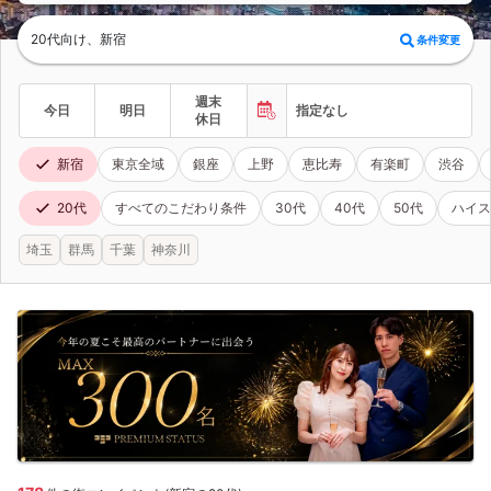
20代向け、新宿
条件変更
週末
今日
明日
指定なし
休日
新宿
東京全域
銀座
上野
恵比寿
有楽町
渋谷
20代
すべてのこだわり条件
30代
40代
50代
ハイス
埼玉
群馬
千葉
神奈川