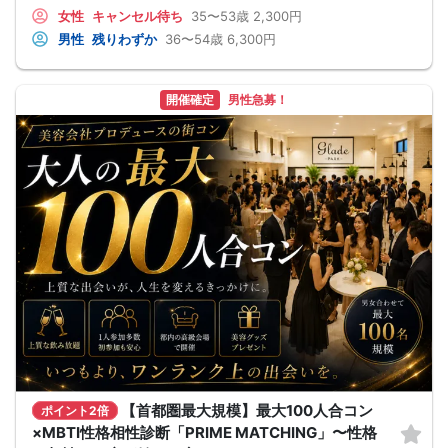
方も今一度お気をつけ下さいませ。
嬉しい！お料理はビュッフェ形式ではなく、店員さんがご丁寧にお席までお持ち
女性
キャンセル待ち
35〜53歳
2,300円
いたします！
男性
残りわずか
36〜54歳
6,300円
お店自慢のお料理を召し上がって頂きながら、ゆっくりと交流をお楽しみ頂きた
いと思います。
《ドラマのロケ地で有名な会場で完全着席PARTY》
完全着席スタイルですので、立食形式が苦手な方や人見知りな方には是非オスス
開催確定
男性急募！
メです
落ち着いた空間での交流が楽しめます！
《一人参加、初参加大歓迎》
完全着席スタイルですのでひとりぼっちになることはありません！お一人様参加
者様同士の席の配置。
スタッフのフォローが人気の理由です。
《恋人、友人、人脈、必ず出会える！関西で超人気の飲み会！が東京上陸！》
□結婚がしたい
□恋人が欲しい
□友人を増やしたい
□人脈を広げたい
□日常に刺激が欲しい
□お酒が大好き
□楽しいことが大好き
□飲み会が大好き
□みんなでワイワイしたい人
□確実に出会える街コンに参加したい人
□一緒に合コン・コンパに行ける飲み友が欲しい人
□家と職場の往復の毎日を変えたい人
《フード》
【塚田農場名物！店仕込みザンギ】【街コン限定プリン】を参加者様全員にお楽
【首都圏最大規模】最大100人合コン
ポイント2倍
しみ頂けます。
×MBTI性格相性診断「PRIME MATCHING」〜性格
飲み放題と大満足なお料理を提供♪
嬉しい！店員さんがご丁寧にお席までお持ちします！