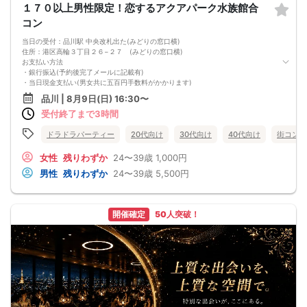
１７０以上男性限定！恋するアクアパーク水族館合
ーーーーーーーーーーーーーーーーーーーーーーーー
キャンセル時は当社よりメールにてキャンセル料等ご案内致します。
コン
下記指定口座にパーティー日より3日以内にご予約者名で人数分のキャンセル料金
をお振込み下さい。
当日の受付：品川駅 中央改札出た(みどりの窓口横)
☆☆注意☆☆
住所：港区高輪３丁目２６−２７ (みどりの窓口横)
無断キャンセル・キャンセル料未払い・当日キャンセルを繰り返す方は以後のご
お支払い方法
利用をご遠慮頂くと同時に
・銀行振込(予約後完了メールに記載有)
ブラックリスト登録を行い他サイトでも共有させて頂きますのでご注意ください
・当日現金支払い(男女共に五百円手数料がかかります)
ませ。
※女性限定3名グループ割五百円オフ
品川 | 8月9日(日) 16:30〜
お振込先 ：
※予約後のキャンセルはキャンセル料金が発生致しますのでご注意ください
銀行名:みずほ銀行
受付終了まで3時間
【キャンセルについて】
支店名:池袋支店
ご予約以降のキャンセルはキャンセル料を頂戴いたします。
口座番号:普通 １９７９６３３
ご予約後は理由の有無に関わらずキャンセル時キャンセル料がかかります。
ドラドラパーティー
20代向け
30代向け
40代向け
街コン
名義:エン（カ
ーーーーーーーーーーーーーーーーーーーーーーーー
【女性の方】予約後～イベント当日まで１８００円/当日は参加費の１００％が発
女性
残りわずか
24〜39歳
1,000円
生致します(タイムセール予約・先着予約含む)
男性
残りわずか
24〜39歳
5,500円
※参加費を事前払いされていた場合でも別途キャンセル料が発生致します。
【男性の方】予約後～イベント前日参加費の50％、無断キャンセル及びパーティ
ー前日20:00以降は、100％のキャンセル料を頂戴致します(タイムセール予約・先
着予約含む)
開催確定
50人突破！
ーーーーーーーーーーーーーーーーーーーーーーーー
キャンセル時は当社よりメールにてキャンセル料等ご案内致します。
下記指定口座にパーティー日より3日以内にご予約者名で人数分のキャンセル料金
をお振込み下さい。
☆☆注意☆☆
無断キャンセル・キャンセル料未払い・当日キャンセルを繰り返す方は以後のご
利用をご遠慮頂くと同時に
ブラックリスト登録を行い他サイトでも共有させて頂きますのでご注意ください
ませ。