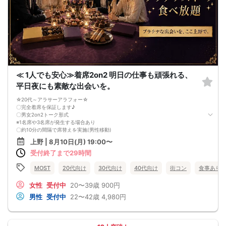
①受付
②乾杯・グループ交流
③約20分ごとにシャッフル
④終了・自由解散
■開催場所
グレイドパーク恵比寿
東京都渋谷区恵比寿南3-1-24
JR各線 恵比寿駅西口から徒歩5分
東京メトロ日比谷線 恵比寿駅5番出口から徒歩5分
■最少催行人数
≪ 1人でも安心≫着席2on2 明日の仕事も頑張れる、
10名
平日夜にも素敵な出会いを。
■中止について
開催前日18:00までに規定人数に達しない場合、中止とする場合があります。
☆20代～アラサーアラフォー☆
※開催確定後は原則開催します。
〇完全着席を保証します♪
■注意事項
〇男女2on2トーク形式
・営業、勧誘、ネットワークビジネス目的の参加禁止
※1名席や3名席が発生する場合あり
・迷惑行為、泥酔、しつこい連絡先交換禁止
〇約10分の間隔で席替えを実施(男性移動)
・受付時に年齢確認、本人確認を行う場合があります
〇スタッフが最後まで席替えします
・スタッフの案内にご協力ください
上野 | 8月10日(月) 19:00〜
〇お酒含む豊富なドリンク飲み放題
■キャンセル規定
受付終了まで29時間
〇リンツやゴディバ食べ放題
・開催3日前まで：無料
〇おひとり様同士で同席いただきます
・開催2日前〜前日：参加費の50％
※最低遂行人数4-4
MOST
20代向け
30代向け
40代向け
街コン
食事あり
・当日、無断キャンセル：参加費の100％
中止の際は前日までにご連絡いたします
女性
受付中
20〜39歳
900円
男性
受付中
22〜42歳
4,980円