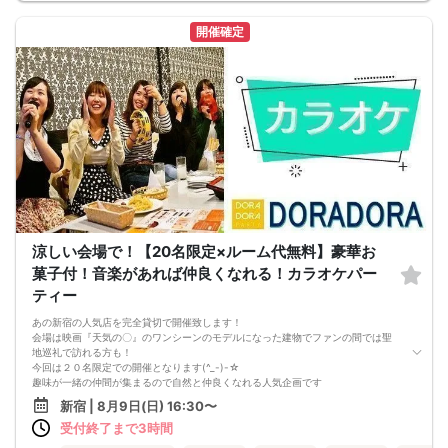
□各種ソフトドリンク
【 服装 】
開催確定
お気に入りの普段着でご参加ください。
【 参加定員数 】
30名様
🔳最小開催人数：3対3
🔳中止判断タイミング：開催1時間前
🔳飲食あり
涼しい会場で！【20名限定×ルーム代無料】豪華お
菓子付！音楽があれば仲良くなれる！カラオケパー
ティー
あの新宿の人気店を完全貸切で開催致します！
会場は映画『天気の〇』のワンシーンのモデルになった建物でファンの間では聖
地巡礼で訪れる方も！
今回は２０名限定での開催となります(^_-)-☆
趣味が一緒の仲間が集まるので自然と仲良くなれる人気企画です
アットホームな感じで距離が縮めやすく他イベントより仲良くなりやすいと評判
新宿 | 8月9日(日) 16:30〜
です＾＾
受付終了まで3時間
ワンフロア貸し切りなのにお部屋代は頂きません！！
ワンドリンクオーダーのみでもちろん飲み放題でのご参加も可能です(^_-)-☆