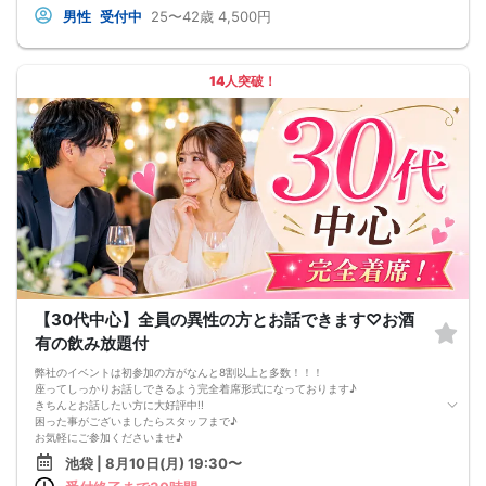
弊社のイベントは初参加の方がなんと8割以上と多数！！！
男性
受付中
25〜42歳
4,500円
座ってしっかりお話しできるよう完全着席形式になっております♪
きちんとお話したい方に大好評中!!
困った事がございましたらスタッフまで♪
お気軽にご参加くださいませ♪
14人突破！
※当イベントはアルコールの提供はございません。
【30代中心】全員の異性の方とお話できます♡お酒
有の飲み放題付
弊社のイベントは初参加の方がなんと8割以上と多数！！！
座ってしっかりお話しできるよう完全着席形式になっております♪
きちんとお話したい方に大好評中!!
困った事がございましたらスタッフまで♪
お気軽にご参加くださいませ♪
池袋 | 8月10日(月) 19:30〜