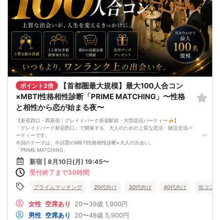
【首都圏最大規模】最大100人合コン
ポイント2倍
×MBTI性格相性診断「PRIME MATCHING」〜性格
と相性から恋が始まる夜〜
【新宿西口・西新宿｜グレイドパーク新宿駅前・大型恋活パーティー🍻】
「グレイドパーク新宿西口」で開催する、大人のための上質な恋活・婚活交流パ
ーティーです。
今回のテーマは、今話題のMBTI性格相性診断×大人の出会い。
「PRIME MATCHING」
〜今夜、恋も自信も爆上がりする〜
新宿 | 8月10日(月) 19:45〜
美容会社プロデュースの新感覚恋活イベント。最大100名収容可能な開放感あふれ
受付終了まで30時間
る大型会場で、性格診断を会話のきっかけにしながら、自然な出会いをお楽しみ
いただけます。
当日はグループに分かれ、約20分ごとに交流相手をシャッフル。自分から声をか
プライムマッチング
20代向け
30代向け
40代向け
街コン
けるのが苦手な方も、自然な流れで多くの方とお話しいただけます。飲み放題付
きで、お一人参加・初参加の方も安心です。
女性
空席あり
20〜39歳
1,900円
さらに、参加者全員にフェイスパックや美容液などの美容グッズをプレゼント。
男性
空席あり
20〜49歳
5,900円
出会いと自分磨きを同時に楽しめる、美容会社ならではの特別企画です。