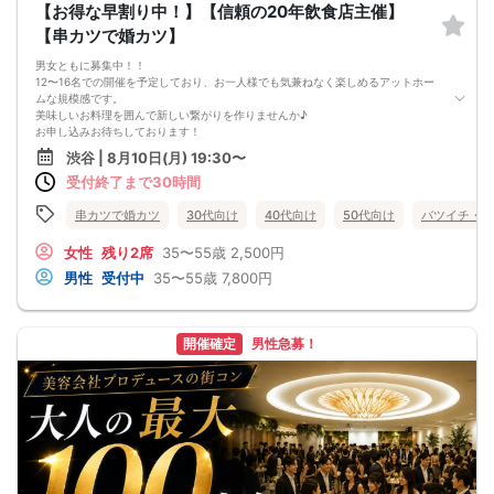
【お得な早割り中！】【信頼の20年飲食店主催】
【串カツで婚カツ】
男女ともに募集中！！
12〜16名での開催を予定しており、お一人様でも気兼ねなく楽しめるアットホー
ムな規模感です。
美味しいお料理を囲んで新しい繋がりを作りませんか♪
お申し込みお待ちしております！
🟥2時間飲み放題
渋谷 | 8月10日(月) 19:30〜
前菜、鍋料理（鶏白湯鍋、豚味噌鍋、牛チゲ鍋）、串揚げ盛り合わせ
受付終了まで30時間
🟥12〜18名で開催します
38〜48歳が多いです
数回席替えをし皆さんと交流いただけます
串カツで婚カツ
30代向け
40代向け
50代向け
バツイチ・再
🟥最少催行人数6名
中止判断タイミング 開始3時間前
女性
残り2席
35〜55歳
2,500円
毎週開催し続けて20年。これまでに数えきれないほどのお付き合いや、ご結婚の
男性
受付中
35〜55歳
7,800円
報告をいただいてきた歴史あるイベントです。
恋活が初めての方はもちろん、再婚をご希望の方まで、幅広い世代の方がそれぞ
れの歩幅で参加されています。共通の目的を持った方々が集まるため、異性との
出会いだけでなく、心強い「同性の友人」ができるのもこのイベントならではの
開催確定
男性急募！
魅力です。
🟥【キャンセルポリシー】
ご応募後のキャンセルはキャンセル料がかかります。
通常価格（定価）の100%
お振込でのお支払いをお願いします。
別日への振替は可能です
（キャンセル料はかかりませんが、先にお振込をおねがいします、その後参加ご
希望日をお知らせください。