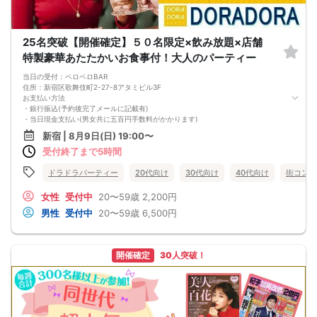
めご了承下さい。
①ドレスコードについて
25名突破【開催確定】５０名限定×飲み放題×店舗
必ず上部の[参加条件]をご確認下さい。該当しない方は参加をお断りしておりま
す。予めご了承下さい。
特製豪華あたたかいお食事付！大人のパーティー
▼注意1▼
〜 参加をお断りしている服装 〜
当日の受付：ベロベロBAR
Tシャツ・ロンT・半袖ニットのみ（OK：上にジャケット着用の場合/NG：上にベ
住所：新宿区歌舞伎町2-27-8アタミビル3F
スト又はカーディガン着用の場合）/デニムジャケット/スウェット・ジャージ（上
お支払い方法
下共にNG）/パーカー・トレーナー/ダメージ加工のジーンズ/ハーフパンツ/サン
・銀行振込(予約後完了メールに記載有)
ダル/帽子
・当日現金支払い(男女共に五百円手数料がかかります)
上記ドレスコード以外に当社イベントに相応しくない服装のお客様は現場にてお
※女性限定3名グループ割五百円オフ
新宿 | 8月9日(日) 19:00〜
断りさせて頂く場合がございます。
※予約後のキャンセルはキャンセル料金が発生致しますのでご注意ください
▼注意2▼
受付終了まで5時間
あの新宿の人気店を完全貸切で開催致します！
ドレスコードの記載がない場合は、ドレスコード無しという認識で問題ございま
会場は映画『天気の〇』のワンシーンのモデルになった建物でファンの間では聖
せん。
地巡礼で訪れる方も！
ドラドラパーティー
20代向け
30代向け
40代向け
街コン
今回は５０名限定での開催となります(^_-)-☆
②身分証・資格証の確認に関して 男女ともに受付にて身分証明書(免許証・パス
新宿駅からも徒歩圏内で嬉しい立地に加え、ゴージャスな店内は女性にも人気の
女性
受付中
20〜59歳
2,200円
ポートなど)を確認をさせて頂きます。また男性に関しては資格証明書も同時に確
お店です！
認させて頂きます。当日、必要書類をご持参頂けない場合は、ご参加をご遠慮頂
男性
受付中
20〜59歳
6,500円
今回はフリードリンク・食事付、着席スタイルでゆっくりと楽しみましょう(^_-)-
いております。
☆
店舗特製のディナーと様々なアルコール・ソフトドリンク取り揃えております。
③撮影に関して 参加者に予告なくメディア取材・関係者の写真撮影・ビデオ撮影
暖かいお食事を召し上がりながら楽しみましょう
が入る場合があります。撮影した画像・映像は、弊社宣伝物などに使用すること
開催確定
30人突破！
【アクセス】
がございます。なお、モザイク加工やアングルなど、肖像権に配慮し撮影致しま
新宿駅東口から出て歌舞伎町の【ドンキホーテ】と【東京カラオケ本舗】の間の
す。
道を直進すると【TOHO CINEMAS東宝ビル（ゴジラホテル）】に着きます。
そこから右に曲がり少し歩いてカラオケ館の前ですぐに左に曲がります。直進す
④その他 当イベントは「プレミアムステイタス」主催のイベントになります。そ
るとホテルListoに着きます。
の為、現在当社イベントの参加をお断りしているお客様（キャンセル料未納や勧
ホテルListoとすぐ右にあるアパホテルの間の道を歩いて最初の十字路を右に曲が
誘行為など）のご参加を固くお断りしております。