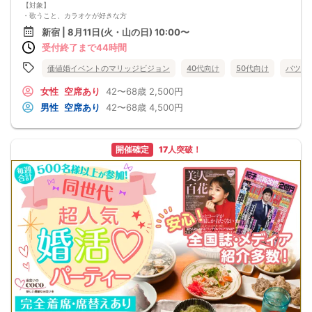
【対象】
・迷惑行為、泥酔、しつこい連絡先交換禁止
・歌うこと、カラオケが好きな方
・受付時に年齢確認、本人確認を行う場合があります
・共通の趣味を持つ異性と出会いたい方
・スタッフの案内にご協力ください
新宿 | 8月11日(火・山の日) 10:00〜
・42歳〜50代・60代の男女中心
■キャンセル規定
受付終了まで44時間
・一人参加・初心者も大歓迎！
・開催3日前まで：無料
★「カラオケで気軽に音楽好きと出会いたい方に」
・開催2日前〜前日：参加費の50％
★「聞き専・歌うのが苦手でもOK！みんなで話せるアットホームな雰囲気」
価値婚イベントのマリッジビジョン
40代向け
50代向け
バツイ
・当日、無断キャンセル：参加費の100％
★「ドリンクバーつき、朝活スタイルでさわやかなスタート」
★「歌が好きだけど、まわりに同じ趣味の人がいない…」
女性
空席あり
42〜68歳
2,500円
★「できれば、趣味を大切にしながら自然なかたちで出会いたい」
男性
空席あり
42〜68歳
4,500円
★★★★★そんなあなたのためのカラオケ好き交流イベントです！★★★★★
☆進行役がいるから安心です！
唄えなくても、唄わなくても、聴いてるだけでもOKです！
思い出の曲やお気に入りのアーティストについて語り合ったり…
開催確定
17人突破！
10人以内の少人数で、気軽に交流しましょう。
⚫️ジャンルは問いません！昭和歌謡、J-POP、演歌、洋楽、アイドルソングなど
何でもOK♪
⚫️「この曲、学生時代によく歌ったな〜」という懐かしい一曲も大歓迎！
⚫️もちろん「最新のヒット曲を歌いたい！」という方も大歓迎！
「女性一人でも参加しやすいかな…」そんな不安がある方もご安心を。
音楽が好きな仲間同士なので、初対面でも会話が自然と弾みます！
「昔よく歌ってた曲の話ができて嬉しかった！」
「好きな曲を一緒に口ずさめて、元気が出た！」
そんな声もたくさんいただいています！
あなたの「好き」が、きっと誰かの「好き」とつながる！
安心して楽しめる空間で、趣味から始まる素敵な出会いを見つけてください！！
飲食・アルコール持ち込み自由です！
＊最小催行人数 ２：２
＊中止判断と連絡は、前日の23時までに行います
＊「定価：男性4,500円→早割（一週間前まで）：4,000円 女性2,500円→早割