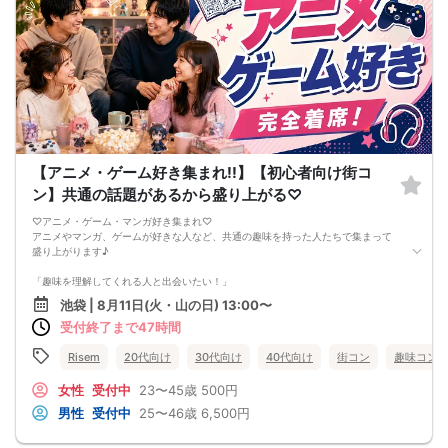
完全着席スタイルですのでひとりぼっちになることはありません！お一人様参加
者様同士の席の配置。
スタッフのフォローが人気の理由です。
《恋人、友人、人脈、必ず出会える！関西で超人気の飲み会！が東京上陸！》
□結婚がしたい
□恋人が欲しい
□友人を増やしたい
□人脈を広げたい
□日常に刺激が欲しい
□お酒が大好き
□楽しいことが大好き
□飲み会が大好き
【アニメ・ゲーム好き集まれ!!】【初心者向け街コ
□みんなでワイワイしたい人
ン】共通の話題があるから盛り上がる♡
□確実に出会える街コンに参加したい人
□一緒に合コン・コンパに行ける飲み友が欲しい人
♡アニメ・ゲーム・マンガ好き集まれ♡
□家と職場の往復の毎日を変えたい人
アニメやマンガ、ゲームが好きな人など、共通の趣味を持った人たちで集まって
《フード》
盛り上がります♪
飲み放題と大満足なお料理を提供♪
嬉しい！店員さんがご丁寧にお席までお持ちします！
「趣味を理解してくれる人と出会いたい！」
皆様に満足していただけるように、お店と打ち合わせを重ね、こだわりのフード
を提供いただいております♪
池袋 | 8月11日(火・山の日) 13:00〜
「共通の趣味で盛り上がりたい！」
《フリードリンク(90L.O)》
受付終了まで47時間
☆店員さんがご丁寧に一杯ずつ手作り致します！
そんなガチオタからぬるオタまで幅広い方にご参加可能です！
ビールは生ビール！こだわりの飲み放題です☆
Risem
20代向け
30代向け
40代向け
街コン
趣味コン
100種類以上の豊富なドリンクメニュー、変わり種ドリンクもご用意♪
また参加者のほとんどは1人参加の方ですので気軽にご参加できます☆彡
□ビール
●ーーーーーーーーーーーーーー●
女性
受付中
23〜45歳
500円
□チューハイ
弊社のイベントは初参加の方がなんと8割以上と多数！！！
□ハイボール
男性
受付中
25〜46歳
6,500円
座ってしっかりお話しできるよう完全着席形式になっております♪
□グラスワイン
きちんとお話したい方に大好評中!!
□焼酎
困った事がございましたらスタッフまで♪