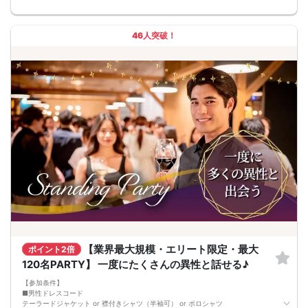
46人突破！
【業界最大規模・エリート限定・最大
ポイント2倍
120名PARTY】 一度にたくさんの異性と話せる♪
【参加条件】
■男性ドレスコード
テーラードジャケット or 襟付きシャツ（半袖可） or ポロシャツ