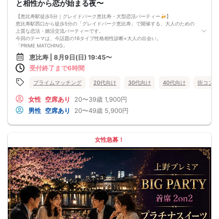
と相性から恋が始まる夜〜
《シェフ自慢のコース料理》
【産地直送・国産鶏肉】皆様に満足していただけるように、お店と打ち合わせを
【恵比寿駅徒歩5分｜グレイドパーク恵比寿・大型恋活パーティー🍻】
重ね、こだわりのフードを提供いただいております♪
恵比寿駅西口から徒歩5分の「グレイドパーク恵比寿」で開催する、大人のための
心もお腹も満足していただけますよ♪
上質な恋活・婚活交流パーティーです。
・農場サラダ
今回のテーマは、今話題の16タイプ性格相性診断×大人の出会い。
・日替わりポテト
「PRIME MATCHING」
・名物！店仕込みザンギ
〜今夜、恋も自信も爆上がりする〜
恵比寿 | 8月9日(日) 19:45〜
・シェフの気まぐれパスタ
美容会社プロデュースの新感覚恋活イベント。おしゃれで開放感のある会場で、
・街コン限定プリン
受付終了まで6時間
性格診断を会話のきっかけにしながら、最大100名規模の出会いをお楽しみいただ
皆様に満足していただけるように、お店と打ち合わせを重ね、こだわりのフード
けます。
を提供いただいております♪
当日はグループに分かれ、約20分ごとに交流相手をシャッフル。自分から声をか
プライムマッチング
20代向け
30代向け
40代向け
街コン
《フリードリンク(90L.O)》
けるのが苦手な方も、自然な流れで多くの方とお話しいただけます。飲み放題付
☆店員さんがご丁寧に一杯ずつ手作り致します！
きで、お一人参加・初参加の方も安心です。
女性
空席あり
20〜39歳
1,900円
100種類以上の豊富なドリンクメニュー、変わり種ドリンクもご用意♪
さらに、参加者全員にフェイスパックや美容液などの美容グッズをプレゼント。
男性
空席あり
20〜49歳
5,900円
□ビール
出会いと自分磨きを同時に楽しめる、美容会社ならではの特別企画です。
□チューハイ
■イベントの特徴
□ハイボール
・恵比寿駅西口から徒歩5分
□グラスワイン
・最大100名規模
□焼酎
女性急募！
・約20分ごとに交流相手をシャッフル
□各種カクテル
・16タイプ性格相性診断をきっかけに交流
□各種ソフトドリンク
・飲み放題付き
【 服装 】
・参加者全員に美容グッズをプレゼント
お気に入りの普段着でご参加ください。
・お一人参加、初参加歓迎
【 参加定員数 】
■MBTI性格相性診断
40名様
事前に診断を受けてからご参加ください。
🔳最小開催人数：2対2
https://www.16personalities.com/ja/性格タイプ
🔳中止判断タイミング：開催1時間前
当日は「自分のタイプ」「相性の良いタイプ」などをきっかけに、初対面でも自
🔳飲食あり
然に会話が広がります。
■当日の流れ