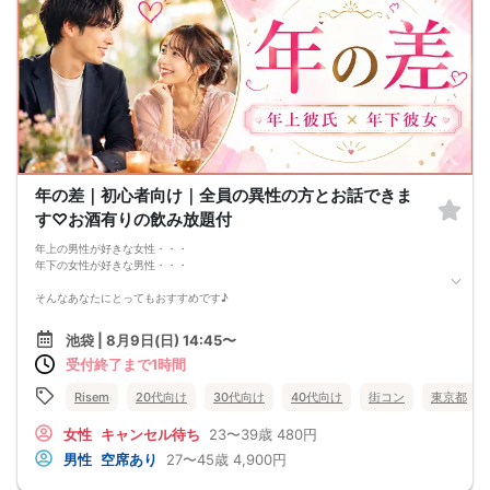
完全着席スタイルですのでひとりぼっちになることはありません！お一人様参加
者様同士の席の配置。
スタッフのフォローが人気の理由です。
《恋人、友人、人脈、必ず出会える！関西で超人気の飲み会！が東京上陸！》
□結婚がしたい
□恋人が欲しい
□友人を増やしたい
□人脈を広げたい
□日常に刺激が欲しい
□お酒が大好き
□楽しいことが大好き
□飲み会が大好き
年の差｜初心者向け｜全員の異性の方とお話できま
□みんなでワイワイしたい人
す♡お酒有りの飲み放題付
□確実に出会える街コンに参加したい人
□一緒に合コン・コンパに行ける飲み友が欲しい人
年上の男性が好きな女性・・・
□家と職場の往復の毎日を変えたい人
年下の女性が好きな男性・・・
《シェフ自慢のコース料理》
皆様に満足していただけるように、お店と打ち合わせを重ね、こだわりのフード
そんなあなたにとってもおすすめです♪
を提供いただいております♪
心もお腹も満足していただけますよ♪
可愛い年下女性や、大人の紳士な年上男性の魅力に惹かれてしまう♪♪
《フリードリンク(90L.O)》
池袋 | 8月9日(日) 14:45〜
☆店員さんがご丁寧に一杯ずつ手作り致します！
受付終了まで1時間
そんな素敵な男女の出会いの企画です♪
100種類以上の豊富なドリンクメニュー、変わり種ドリンクもご用意♪
●ーーーーーーーーーーーーーー●
□ビール（お店おすすめのクラフトビールとなります、お一人様一杯までとなり
弊社のイベントは初参加の方がなんと8割以上と多数！！！
Risem
20代向け
30代向け
40代向け
街コン
東京都
ます）
座ってしっかりお話しできるよう完全着席形式になっております♪
□チューハイ
きちんとお話したい方に大好評中!!
女性
キャンセル待ち
23〜39歳
480円
□ハイボール
困った事がございましたらスタッフまで♪
□グラスワイン
男性
空席あり
27〜45歳
4,900円
お気軽にご参加くださいませ♪
□焼酎
□各種カクテル