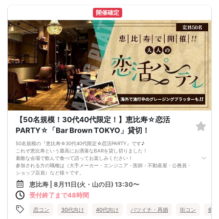
□各種カクテル
お気軽にご参加くださいませ♪
□各種ソフトドリンク
開催確定
【 服装 】
お気に入りの普段着でご参加ください。
【 参加定員数 】
30名様
🔳最小開催人数：2対2
🔳中止判断タイミング：開催1時間前
🔳飲食あり
【50名規模！30代40代限定！】恵比寿☆恋活
PARTY☆「Bar Brown TOKYO」貸切！
50名規模の『恵比寿☆30代40代限定☆恋活PARTY』です♪
これぞ恵比寿という最高にお洒落なBARを貸し切りました！
素敵な会場で飲んで食べて語ってお楽しみください！
参加される方の職種は（大手メーカー・エンジニア・医師・不動産屋・公務員・
ショップ店員）など様々です。
勿論、学生も大歓迎です！！歳が近いので自然と盛り上がれます☆彡
恵比寿 | 8月11日(火・山の日) 13:30〜
年齢も仕事も関係なく盛り上がれるアットホームな雰囲気の恋活PARTYです！
受付終了まで48時間
初参加＆一人参加の方も気軽にご予約ください☆彡
▼イベント詳細
+++————————————————————————————————+++
恋コン
30代向け
40代向け
バツイチ・再婚
街コン
食事
■お店■