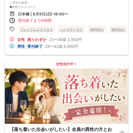
いずれか必須
■女性ドレスコード
ワンピースなどお洒落な服装でご参加下さい。
日本橋 | 8月9日(日) 18:00〜
■男性参加資格
受付終了まで4時間
下記いずれかに該当する方
◯大企業*1
◯外資企業*2
プレミアムステイタス
ハイステータス
20代向け
30代向け
◯上場企業*3
◯経営者*4
女性
残りわずか
23〜39歳
2,900円
◯医師・歯科医師
男性
受付終了
26〜42歳
6,900円
◯年収700万円以上
◯公務員
◯5大人気士業
※資格詳細は文末参照
女性先行中！
■資格証提示
女性：①いずれか提示
男性：①＋②提示
①身分証明書
免許証orパスポートorマイナンバーカード
②資格証明書
名刺or社員証
※以下の証明書も可
・医師・歯科医師：医師資格証/医師免許証(画像可)
・会計士：登録証明書
・弁護士：日弁連の発行する写真付きの身分証明書
・税理士：税理士証書
【落ち着いた出会いがしたい】全員の異性の方とお
・司法書士：登録証明書