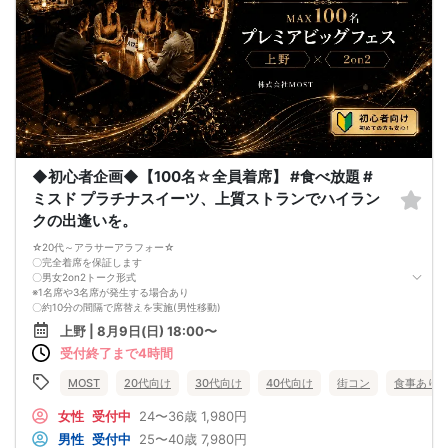
お振込先 ：
銀行名:みずほ銀行
支店名:池袋支店
口座番号:普通 １９７９６３３
名義:エン（カ
詳細・注意事項をご確認の上ご参加下さいませ。
◆初心者企画◆【100名☆全員着席】 #食べ放題 #
ミスド プラチナスイーツ、上質ストランでハイラン
クの出逢いを。
☆20代～アラサーアラフォー☆
〇完全着席を保証します
〇男女2on2トーク形式
※1名席や3名席が発生する場合あり
〇約10分の間隔で席替えを実施(男性移動)
〇スタッフが最後まで席替えします
上野 | 8月9日(日) 18:00〜
〇お酒含む豊富なドリンク飲み放題
受付終了まで4時間
〇夢のミスタードーナツ食べ放題
〇リンツやGODIVAも食べ放題
〇おひとり様同士で同席いただきます
MOST
20代向け
30代向け
40代向け
街コン
食事あり
※最低遂行人数4:4
中止の際は前日までにご連絡いたします
女性
受付中
24〜36歳
1,980円
男性
受付中
25〜40歳
7,980円