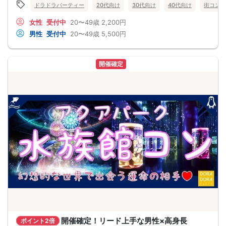
飲み物は300円～御座います＜m(__)m＞
ドラドラパーティー
20代向け
30代向け
40代向け
街コン
新宿駅からも徒歩圏内で嬉しい立地に加え、ゴージャスな店内は女性にも人気の
お店です！
女性
受付中
20〜49歳
2,200円
着席スタイルでゆっくりと楽しみましょう(^_-)-☆
男性
受付中
20〜49歳
5,500円
※お客様都合でのキャンセル等が御座いますので人数や比率の保証はしておりませ
ん、上記の様な場合でも返金対象とはなりませんことご了承ください。
当日の受付：ベロベロBAR
住所：新宿区歌舞伎町2-27-8アタミビル3F
開催確定
お支払い方法
・銀行振込(予約後完了メールに記載有)
・当日現金支払い(男女共に五百円手数料がかかります)
※女性限定3名グループ割五百円オフ
※予約後のキャンセルはキャンセル料金が発生致しますのでご注意ください
【アクセス】
新宿駅東口から出て歌舞伎町の【ドンキホーテ】と【東京カラオケ本舗】の間の
道を直進すると【TOHO CINEMAS東宝ビル（ゴジラホテル）】に着きます。
そこから右に曲がり少し歩いてカラオケ館の前ですぐに左に曲がります。直進す
るとホテルListoに着きます。
ホテルListoとすぐ右にあるアパホテルの間の道を歩いて最初の十字路を右に曲が
り、２件目の右手にある看板がたくさん並んでるビルの3階になります。
【キャンセルについて】
ご予約以降のキャンセルはキャンセル料を頂戴いたします。
ご予約後は理由の有無に関わらずキャンセル時キャンセル料がかかります。
ーーーーーーーーーーーーーーーーーーーーーーーー
【女性の方】予約後～イベント当日一律１５００円(タイムセール予約・先着予約
含む)
※参加費を事前払いされていた場合でも別途キャンセル料が発生致します。
【男性の方】予約後～イベント前日参加費の50％、無断キャンセル及びパーティ
ー前日20:00以降は、100％のキャンセル料を頂戴致します(タイムセール予約・先
開催確定！リード上手な男性×高身長
ポイント2倍
着予約含む)