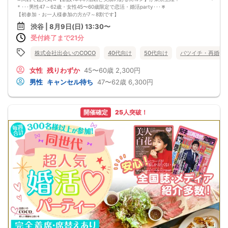
＊･･･男性47～62歳・女性45〜60歳限定で恋活・婚活party･･･＊
【初参加・お一人様参加の方が7～8割です】
安心してご参加ください♪
渋谷 | 8月9日(日) 13:30〜
お一人様でも気軽に参加できるparty☆
受付終了まで21分
当イベントスタッフが参加者様の立場に立って、最初から最後まで徹底的にサポ
ートします♪
■□完全着席♪MCによる席がえあり！ ドラマのロケ地・結婚式の二次会の有名
株式会社出会いのCOCO
40代向け
50代向け
バツイチ・再婚
店で合コンPARTY■□
嬉しい！お料理はビュッフェ形式ではなく、店員さんがご丁寧にお席までお持ち
女性
残りわずか
45〜60歳
2,300円
いたします！
男性
キャンセル待ち
47〜62歳
6,300円
お店自慢のお料理を召し上がって頂きながら、ゆっくりと交流をお楽しみ頂きた
いと思います。
《ドラマのロケ地で有名な会場で完全着席PARTY》
完全着席スタイルですので、立食形式が苦手な方や人見知りな方には是非オスス
開催確定
25人突破！
メです
落ち着いた空間での交流が楽しめます！
《一人参加、初参加大歓迎》
完全着席スタイルですのでひとりぼっちになることはありません！お一人様参加
者様同士の席の配置。
スタッフのフォローが人気の理由です。
《恋人、友人、人脈、必ず出会える！関西で超人気の飲み会！が東京上陸！》
□結婚がしたい
□恋人が欲しい
□友人を増やしたい
□人脈を広げたい
□日常に刺激が欲しい
□お酒が大好き
□楽しいことが大好き
□飲み会が大好き