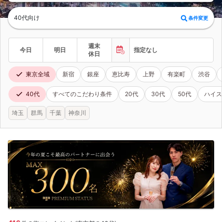
40代向け
条件変更
週末
今日
明日
指定なし
休日
東京全域
新宿
銀座
恵比寿
上野
有楽町
渋谷
40代
すべてのこだわり条件
20代
30代
50代
ハイス
埼玉
群馬
千葉
神奈川