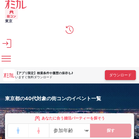
メインコンテンツへスキップ
東京
【アプリ限定】
検索条件や履歴の保存も♪
ダウンロード
いますぐ無料ダウンロード
東京都の40代対象の街コンのイベント一覧
あなたに合う婚活パーティーを探そう
探す