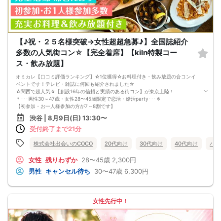
□みんなでワイワイしたい人
□確実に出会える街コンに参加したい人
□一緒に合コン・コンパに行ける飲み友が欲しい人
□家と職場の往復の毎日を変えたい人
《シェフ自慢のコース料理》
皆様に満足していただけるように、お店と打ち合わせを重ね、こだわりのフード
【♪祝・２５名様突破→女性超超急募♪】全国誌紹介
を提供いただいております♪
多数の人気街コン☆【完全着席】【kiln特製コー
心もお腹も満足していただけますよ♪
《フリードリンク(90L.O)》
ス・飲み放題】
☆店員さんがご丁寧に一杯ずつ手作り致します！
100種類以上の豊富なドリンクメニュー、変わり種ドリンクもご用意♪
オミカレ【口コミ評価ランキング】☆1位獲得☆お料理付き・飲み放題の合コンイ
□ビール（お店おすすめのクラフトビールとなります、お一人様一杯までとなり
ベントです！テレビ・雑誌に何回も紹介されました☆
ます）
☆関西で超人気☆【創設16年の信頼と実績のある街コン】が東京上陸！
□チューハイ
＊･･･男性30～47歳・女性28〜45歳限定で恋活・婚活party･･･＊
□ハイボール
【初参加・お一人様参加の方が7～8割です】
□グラスワイン
安心してご参加ください♪
渋谷 | 8月9日(日) 13:30〜
□焼酎
お一人様でも気軽に参加できるparty☆
□各種カクテル
受付終了まで21分
当イベントスタッフが参加者様の立場に立って、最初から最後まで徹底的にサポ
□各種ソフトドリンク
ートします♪
【 服装 】
■□完全着席♪MCによる席がえあり！ ドラマのロケ地・結婚式の二次会の有名
株式会社出会いのCOCO
20代向け
30代向け
40代向け
バツ
お気に入りの普段着でご参加ください。
店で合コンPARTY■□
【 参加定員数 】
嬉しい！お料理はビュッフェ形式ではなく、店員さんがご丁寧にお席までお持ち
女性
残りわずか
28〜45歳
2,300円
30名様
いたします！
男性
キャンセル待ち
30〜47歳
6,300円
🔳最小開催人数：2対2
お店自慢のお料理を召し上がって頂きながら、ゆっくりと交流をお楽しみ頂きた
🔳中止判断タイミング：開催1時間前
いと思います。
🔳飲食あり
《ドラマのロケ地で有名な会場で完全着席PARTY》
完全着席スタイルですので、立食形式が苦手な方や人見知りな方には是非オスス
女性先行中！
メです
落ち着いた空間での交流が楽しめます！
《一人参加、初参加大歓迎》