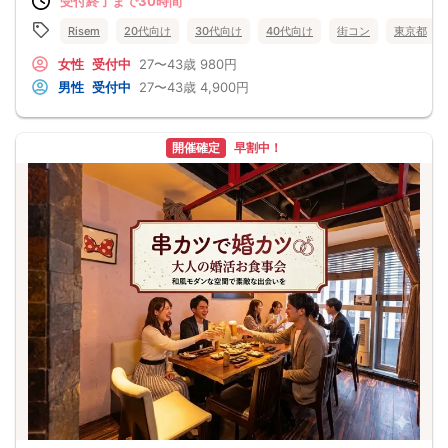
受付終了まで30時間
Risem
20代向け
30代向け
40代向け
街コン
東京都
女性
受付中
27〜43歳
980円
男性
受付中
27〜43歳
4,900円
開催確定
早割中！