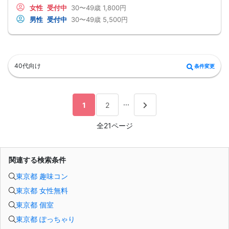
会場：Bar Brown Tokyo(バーブラウン東京)
女性
受付中
30〜49歳
1,800円
住所：〒150-0022 東京都渋谷区恵比寿南2-25-3 EBISU HANA BLDG B1
男性
受付中
30〜49歳
5,500円
アクセス：JR恵比寿駅から徒歩3分
■人数■
最大50名(男女各25名)
最低遂行人数10名
■飲食■
ビール、ウーロン杯、レモンサワー、ハイボール、ワイン、ソフトドリンクetc飲
40代向け
条件変更
み放題。
お料理はお店特製アボカドディップ、唐揚げ、フライドポテト、季節のサラダ等
をご用意しています。
◆イベントを中止する場合は前日の20時までにご連絡いたします◆
+++————————————————————————————————+++
...
1
2
全21ページ
関連する検索条件
東京都 趣味コン
東京都 女性無料
東京都 個室
東京都 ぽっちゃり