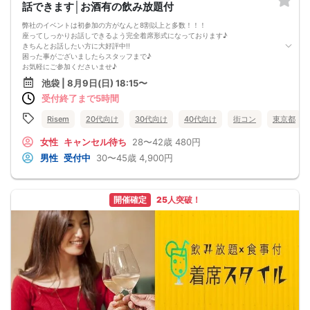
話できます│お酒有の飲み放題付
・不動産鑑定士：登録証明書
※いずれも合格証書はNG
弊社のイベントは初参加の方がなんと8割以上と多数！！！
・年収証明書：過去1年以内の源泉徴収票、確定申告書、納税証明書、給与明細の
座ってしっかりお話しできるよう完全着席形式になっております♪
いずれか
きちんとお話したい方に大好評中!!
※給与明細は直近3ヶ月分持参、賞与支給がある場合は支給回数分の賞与証明書も
困った事がございましたらスタッフまで♪
持参下さい。
お気軽にご参加くださいませ♪
資格証提示がない方は参加をお断りします。
池袋 | 8月9日(日) 18:15〜
参加費の返金等はございません。
受付終了まで5時間
■最少催行人数：男女20vs20
Risem
20代向け
30代向け
40代向け
街コン
東京都
■中止判断タイミング
開催当日の開始時間3時間前にて最少催行人数に満たない場合
女性
キャンセル待ち
28〜42歳
480円
《資格定義》
*1：非上場で従業員200名以上or売上100億円以上or資本金1億円以上の企業・法
男性
受付中
30〜45歳
4,900円
人・団体・組織（※51％以上出資の子会社を含む）
*2：外国資本が51％以上の会社（※50％以下の場合は外資企業に当たりませ
ん。）
*3：東京証券取引所、大阪取引所、名古屋証券取引所、福岡証券取引所、札幌証
開催確定
25人突破！
券取引所に上場してる企業（※51％以上出資の子会社を含む/※海外に上場している
会社は含まない）
*4：有限会社又は株式会社における登記上の取締役以上。（監査役・執行役員・
個人事業主・合同会社・合資会社・合名会社は対象外。）経営者の方には、名
刺、会社謄本のいずれかにてお名前を確認させて頂きます。
===================
■ご予約の際は①～④の注意事項の必ずご確認下さい。
ご本人様やご友人様が以下①～④の内容に該当し参加不可と判断させていただい
た場合には、当日のご参加をご遠慮頂き、参加費のご返金も出来かねますので予