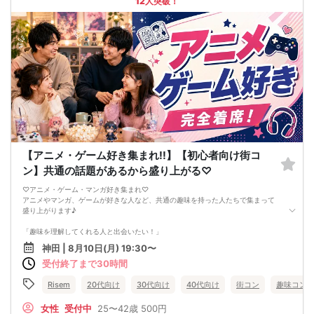
12人突破！
【アニメ・ゲーム好き集まれ!!】【初心者向け街コ
ン】共通の話題があるから盛り上がる♡
♡アニメ・ゲーム・マンガ好き集まれ♡
アニメやマンガ、ゲームが好きな人など、共通の趣味を持った人たちで集まって
盛り上がります♪
「趣味を理解してくれる人と出会いたい！」
神田 | 8月10日(月) 19:30〜
「共通の趣味で盛り上がりたい！」
受付終了まで30時間
そんなガチオタからぬるオタまで幅広い方にご参加可能です！
Risem
20代向け
30代向け
40代向け
街コン
趣味コン
また参加者のほとんどは1人参加の方ですので気軽にご参加できます☆彡
●ーーーーーーーーーーーーーー●
女性
受付中
25〜42歳
500円