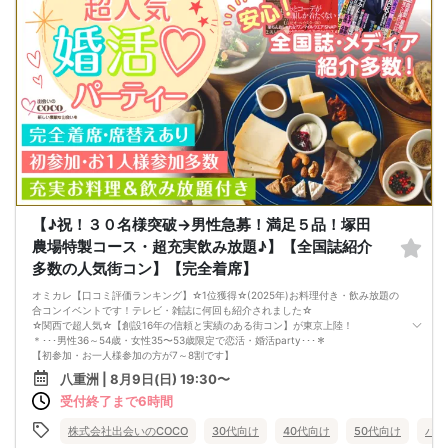
り、２件目の右手にある看板がたくさん並んでるビルの3階になります。
【キャンセルについて】
===================
ご予約以降のキャンセルはキャンセル料を頂戴いたします。
スタンディング形式・連絡先交換自由
ご予約後は理由の有無に関わらずキャンセル時キャンセル料がかかります。
※途中退出はご遠慮頂いております。
ーーーーーーーーーーーーーーーーーーーーーーーー
【こんな方にオススメ】
【女性の方】予約後～イベント当日まで１５００円/当日は参加費の１００％が発
大人数でフリータイム中心の進行となっています。
生致します(タイムセール予約・先着予約含む)
・一度に多くの異性と出会いたい方
※参加費を事前払いされていた場合でも別途キャンセル料が発生致します。
・積極的に異性と交流したい方にオススメです。
【男性の方】予約後～イベント前日参加費の50％、無断キャンセル及びパーティ
ー前日20:00以降は、100％のキャンセル料を頂戴致します(タイムセール予約・先
当社、プレミアムステイタスは、
着予約含む)
男性ハイステータス専門の恋活・婚活パーティーを開催しております！
ーーーーーーーーーーーーーーーーーーーーーーーー
全パーティーで、男女ともに身分証証明書を100％提示して頂いており、可能な限
キャンセル時は当社よりメールにてキャンセル料等ご案内致します。
り安全安心な出会いを提供できるよう日々運営しております☆
下記指定口座にパーティー日より3日以内にご予約者名で人数分のキャンセル料金
をお振込み下さい。
【♪祝！３０名様突破→男性急募！満足５品！塚田
会場も、お洒落なレストランやカフェを中心に開催しており、堅苦しいスタイル
☆☆注意☆☆
ではなく、よりカジュアルに楽しく
農場特製コース・超充実飲み放題♪】【全国誌紹介
無断キャンセル・キャンセル料未払い・当日キャンセルを繰り返す方は以後のご
「出会いたい・恋がしたい」方に大変好評を頂いております。結婚したいが、お
利用をご遠慮頂くと同時に
多数の人気街コン】【完全着席】
見合いやマッチングアプリが苦手な方にもオススメです。
ブラックリスト登録を行い他サイトでも共有させて頂きますのでご注意ください
ませ。
オミカレ【口コミ評価ランキング】☆1位獲得☆(2025年)お料理付き・飲み放題の
主に、年上男性（エリート）と年下女性、同世代男女の企画が中心ですが、毎週
お振込先 ：
合コンイベントです！テレビ・雑誌に何回も紹介されました☆
様々なパーティーを開催しておりますので、是非お気軽にご参加下さいませ！基
銀行名:みずほ銀行
☆関西で超人気☆【創設16年の信頼と実績のある街コン】が東京上陸！
本的に、アウトドア企画以外は、テラス付きの会場でも雨天決行いたします＾＾
支店名:池袋支店
＊･･･男性36～54歳・女性35〜53歳限定で恋活・婚活party･･･＊
口座番号:普通 １９７９６３３
【初参加・お一人様参加の方が7～8割です】
===================
名義:エン（カ
安心してご参加ください♪
八重洲 | 8月9日(日) 19:30〜
(注意事項)
お一人様でも気軽に参加できるparty☆
受付場所がわからない方やご心配な方は時間に余裕をもってお越しいただきお調
受付終了まで6時間
当イベントスタッフが参加者様の立場に立って、最初から最後まで徹底的にサポ
べ頂きますようお願いします
ートします♪
【不機嫌・態度が悪い・清潔感がない・会話や返事をしない・無視する・モラル
■□完全着席♪MCによる席がえあり！ ドラマのロケ地・結婚式の二次会の有名
株式会社出会いのCOCO
30代向け
40代向け
50代向け
バツ
や常識がない】この様な事はもっとも異性に嫌がられますので男性の方も女性の
店で合コンPARTY■□