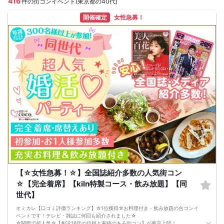
416
件の街コンイベント(東京都の40代)
開催確定
女性急募！
【☆女性急募！☆】全国誌紹介多数の人気街コン
☆【完全着席】【kiln特製コース・飲み放題】【同
世代】
オミカレ【口コミ評価ランキング】☆1位獲得☆お料理付き・飲み放題の合コンイ
ベントです！テレビ・雑誌に何回も紹介されました☆
☆関西で超人気☆【創設16年の信頼と実績のある街コン】が東京上陸！