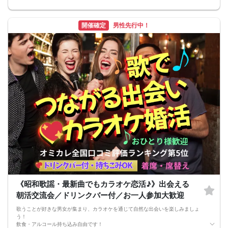
■イベントの特徴
・高級感あふれるラグジュアリー空間
・最大100名収容可能な大型会場
開催確定
男性先行中！
・約20分ごとに交流相手をシャッフル
・MBTI性格相性診断をきっかけに交流
・飲み放題付き
・参加者全員に美容グッズをプレゼント
・お一人参加、初参加歓迎
■MBTI性格相性診断
事前に診断を受けてからご参加ください。
https://www.16personalities.com/ja/性格タイプ
当日は「自分のタイプ」「相性の良いタイプ」などをきっかけに、初対面でも自
然に会話が広がります。
■当日の流れ
①受付
②乾杯・グループ交流
③約20分ごとにシャッフル
④終了・自由解散
■開催場所
〒160-0023
東京都新宿区西新宿6丁目6-2
新宿国際ビルディング 地下1階
※ヒルトン東京地下1階「ヒルトピア」内
■最少催行人数
《昭和歌謡・最新曲でもカラオケ恋活♪》出会える
10名
朝活交流会／ドリンクバー付／お一人参加大歓迎
■中止について
開催前日18:00までに規定人数に達しない場合、中止とする場合があります。
歌うことが好きな男女が集まり、カラオケを通じて自然な出会いを楽しみましょ
※開催確定後は原則開催します。
う！
■注意事項
飲食・アルコール持ち込み自由です！
・営業、勧誘、ネットワークビジネス目的の参加禁止