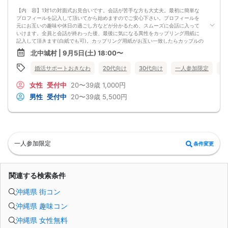
【内 容】1対1の対面式お見合いです。会話が苦手な方も大丈夫。最初に簡単な
プロフィールを記入して頂いてから始めますのでご安心下さい。プロフィールを
元にお互いの趣味や休日の過ごし方などが分かるため、スムーズに会話に入って
いけます。全員と会話が終わった後、最後に気になる異性をカップリング用紙に
記入して頂きます(白紙でも可)。カップリング用紙がお互い一致したらカップルの
成立です。またスタッフを介して気になる異性に渡せる連絡シートもご用意。
北中城村 | 9月5日(土) 18:00〜
【パーティの流れ】
①プロフィ―ル用紙記載
婚活サポートおきなわ
20代向け
30代向け
一人参加限定
沖
②1対1の対面式お見合い（全員の異性と1対1で会話）
③インスピレーションカード記入（気になる異性の番号をチェック）
女性
受付中
20〜39歳
1,000円
④1対1の対面式お見合い2回目
⑤カップリング用紙に気になる異性の番号を記入（お互い番号が一致すればカッ
男性
受付中
20〜39歳
5,500円
プリング成立）
※身分が確認できるものをご持参ください。
※最小催行人数は前日の段階で２対２以上です。
※前日の段階で催行人数に達しなかった場合、開催中止とさせて頂きます。
※無料駐車場80台完備
一人参加限定
条件変更
関連する検索条件
沖縄県 街コン
沖縄県 趣味コン
沖縄県 女性無料