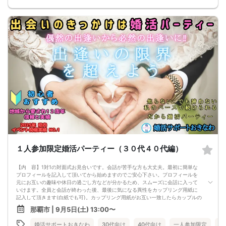
※身分が確認できるものをご持参ください。
※最小催行人数は前日の段階で２対２以上です。
※前日の段階で催行人数に達しなかった場合、開催中止とさせて頂きます。
※無料駐車場80台完備
１人参加限定婚活パーティー（３０代４０代編）
【内 容】1対1の対面式お見合いです。会話が苦手な方も大丈夫。最初に簡単な
プロフィールを記入して頂いてから始めますのでご安心下さい。プロフィールを
元にお互いの趣味や休日の過ごし方などが分かるため、スムーズに会話に入って
いけます。全員と会話が終わった後、最後に気になる異性をカップリング用紙に
記入して頂きます(白紙でも可)。カップリング用紙がお互い一致したらカップルの
成立です。またスタッフを介して気になる異性に渡せる連絡シートもご用意。
那覇市 | 9月5日(土) 13:00〜
【パーティの流れ】
①プロフィ―ル用紙記載
婚活サポートおきなわ
30代向け
40代向け
一人参加限定
沖