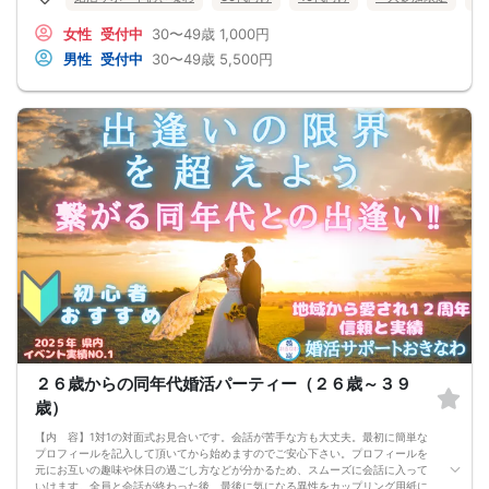
②1対1の対面式お見合い（全員の異性と1対1で会話）
③インスピレーションカード記入（気になる異性の番号をチェック）
女性
受付中
30〜49歳
1,000円
④1対1の対面式お見合い2回目
⑤カップリング用紙に気になる異性の番号を記入（お互い番号が一致すればカッ
男性
受付中
30〜49歳
5,500円
プリング成立）
※身分が確認できるものをご持参ください。
※最小催行人数は前日の段階で２対２以上です。
※前日の段階で催行人数に達しなかった場合、開催中止とさせて頂きます。
※お車でお越しの方は、駐車場が満車になりやすいためお時間に余裕を持ってお早
めにお越し下さい。
※無料駐車場80台完備（共用スペースのため満車の場合は、お近くの有料パーキン
グをご使用下さい。）
２６歳からの同年代婚活パーティー（２６歳～３９
歳）
【内 容】1対1の対面式お見合いです。会話が苦手な方も大丈夫。最初に簡単な
プロフィールを記入して頂いてから始めますのでご安心下さい。プロフィールを
元にお互いの趣味や休日の過ごし方などが分かるため、スムーズに会話に入って
いけます。全員と会話が終わった後、最後に気になる異性をカップリング用紙に