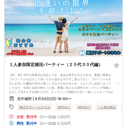
１人参加限定婚活パーティー（２０代３０代編）
【内 容】1対1の対面式お見合いです。会話が苦手な方も大丈夫。最初に簡単な
プロフィールを記入して頂いてから始めますのでご安心下さい。プロフィールを
元にお互いの趣味や休日の過ごし方などが分かるため、スムーズに会話に入って
いけます。全員と会話が終わった後、最後に気になる異性をカップリング用紙に
記入して頂きます(白紙でも可)。カップリング用紙がお互い一致したらカップルの
成立です。またスタッフを介して気になる異性に渡せる連絡シートもご用意。
北中城村 | 8月30日(日) 18:00〜
【パーティの流れ】
①プロフィ―ル用紙記載
婚活サポートおきなわ
20代向け
30代向け
一人参加限定
沖
②1対1の対面式お見合い（全員の異性と1対1で会話）
③インスピレーションカード記入（気になる異性の番号をチェック）
女性
受付中
20〜39歳
1,000円
④1対1の対面式お見合い2回目
⑤カップリング用紙に気になる異性の番号を記入（お互い番号が一致すればカッ
男性
受付中
20〜39歳
5,500円
プリング成立）