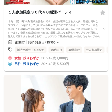
１人参加限定３０代４０婚活パーティー
【内 容】1対1の対面式お見合いです。会話が苦手な方も大丈夫。最初に簡単な
プロフィールを記入して頂いてから始めますのでご安心下さい。プロフィールを
元にお互いの趣味や休日の過ごし方などが分かるため、スムーズに会話に入って
いけます。全員と会話が終わった後、最後に気になる異性をカップリング用紙に
記入して頂きます(白紙でも可)。カップリング用紙がお互い一致したらカップルの
成立です。またスタッフを介して気になる異性に渡せる連絡シートもご用意。
那覇市 | 8月16日(日) 15:00〜
【パーティの流れ】
①プロフィ―ル用紙記載
婚活サポートおきなわ
30代向け
40代向け
一人参加限定
沖
②1対1の対面式お見合い（全員の異性と1対1で会話）
③インスピレーションカード記入（気になる異性の番号をチェック）
女性
残りわずか
30〜49歳
1,000円
④1対1の対面式お見合い2回目
⑤カップリング用紙に気になる異性の番号を記入（お互い番号が一致すればカッ
男性
残りわずか
30〜49歳
5,500円
プリング成立）
※身分が確認できるものをご持参ください。
※最小催行人数は前日の段階で２対２以上です。
※前日の段階で催行人数に達しなかった場合、開催中止とさせて頂きます。
※お車でお越しの方は、駐車場が満車になりやすいためお時間に余裕を持ってお早
めにお越し下さい。
※無料駐車場80台完備（共用スペースのため満車の場合は、お近くの有料パーキン
グをご使用下さい。）