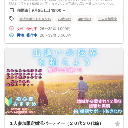
記入して頂きます(白紙でも可)。カップリング用紙がお互い一致したらカップルの
成立です。またスタッフを介して気になる異性に渡せる連絡シートもご用意。
那覇市 | 9月5日(土) 15:00〜
【パーティの流れ】
①プロフィ―ル用紙記載
婚活サポートおきなわ
20代向け
30代向け
一人参加限定
沖
②1対1の対面式お見合い（全員の異性と1対1で会話）
③インスピレーションカード記入（気になる異性の番号をチェック）
女性
受付中
26〜39歳
1,000円
④1対1の対面式お見合い2回目
⑤カップリング用紙に気になる異性の番号を記入（お互い番号が一致すればカッ
男性
受付中
26〜39歳
5,500円
プリング成立）
※身分が確認できるものをご持参ください。
※最小催行人数は前日の段階で２対２以上です。
※前日の段階で催行人数に達しなかった場合、開催中止とさせて頂きます。
※お車でお越しの方は、駐車場が満車になりやすいためお時間に余裕を持ってお早
めにお越し下さい。
※無料駐車場80台完備（共用スペースのため満車の場合は、お近くの有料パーキン
グをご使用下さい。）
１人参加限定婚活パーティー（２０代３０代編）