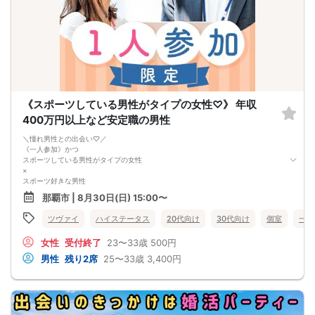
《スポーツしている男性がタイプの女性♡》 年収
400万円以上など安定職の男性
＼憧れ男性との出会い♡／
《一人参加》かつ
スポーツしている男性がタイプの女性
×
スポーツ好きな男性
スポーツが好き or スポーツ経験者の方
那覇市 | 8月30日(日) 15:00〜
サッカー・フットサル・トレーニング・バスケ
野球・水泳・スノボ・サーフィンetc
ツヴァイ
ハイステータス
20代向け
30代向け
個室
一人
ジョギング・ウォーキング・ジムなど
一緒にスポーツを楽しめるお相手が見つかるかも♡
女性
受付終了
23〜33歳
500円
男性
残り2席
25〜33歳
3,400円