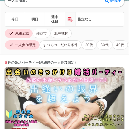
一人参加限定
条件変更
週末
今日
明日
指定なし
休日
沖縄全域
那覇市
北中城村
一人参加限定
すべてのこだわり条件
20代
30代
40代
6
件の婚活パーティー(沖縄県の一人参加限定)