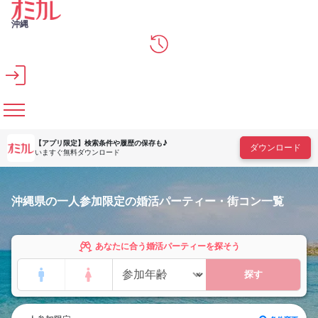
メインコンテンツへスキップ
沖縄
【アプリ限定】
検索条件や履歴の保存も♪
ダウンロード
いますぐ無料ダウンロード
沖縄県の一人参加限定の婚活パーティー・街コン一覧
あなたに合う婚活パーティーを探そう
探す