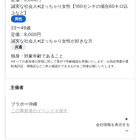
誠実な社会人※ぽっちゃり女性【160センチの場合60キロ以
上など】
男性
23〜49歳
定価：8,000円
誠実な社会人※ぽっちゃり女性が好きな方
共通
独身・対象年齢であること
※すべての参加者の皆様に対して受付で年齢確認を実施いたします。公的証明書や運
転免許証・保険証などご本人確認ができるものをご持参お願いいたします。
主催者
ブラボー沖縄
この事業者のイベントを探す
会社情報を表示する