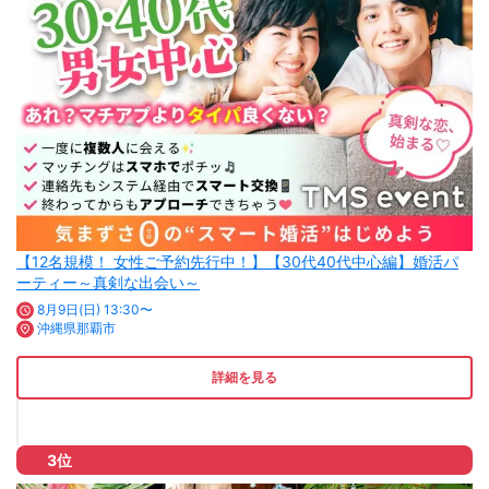
【12名規模！ 女性ご予約先行中！】【30代40代中心編】婚活パ
ーティー～真剣な出会い～
8月9日(日) 13:30〜
沖縄県那覇市
詳細を見る
3位