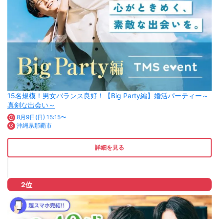
15名規模！男女バランス良好！【Big Party編】婚活パーティー～
真剣な出会い～
8月9日(日) 15:15〜
沖縄県那覇市
詳細を見る
2位