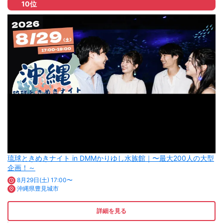
10位
琉球ときめきナイト in DMMかりゆし水族館｜〜最大200人の大型
企画！～
8月29日(土) 17:00〜
沖縄県豊見城市
詳細を見る