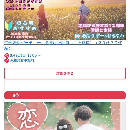
中部婚活パーティー（男性は正社員ｏｒ公務員）（２０代３０代
編）
8月9日(日) 18:00〜
沖縄県北中城村
詳細を見る
8位