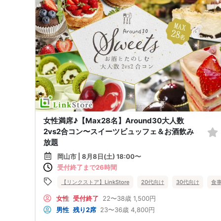
女性満席♪【Max28名】Around30大人数
2vs2合コン〜スイーツビュッフェ＆お酒飲み
放題
岡山市 | 8月8日(土) 18:00〜
受付終了まで26時間
【リンクストア】LinkStore
20代向け
30代向け
食
女性
受付終了
22〜38歳
1,500円
男性
残り2席
23〜36歳
4,800円