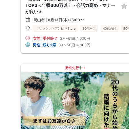
TOP3＜年収600万以上・会話力高め・マナー
が良い＞
岡山市 | 8月13日(木) 15:00〜
【リンクストア】LinkStore
30代向け
40代向け
50
女性
受付終了
37〜61歳
1,000円
男性
残り2席
39〜56歳
4,800円
男性先行中！