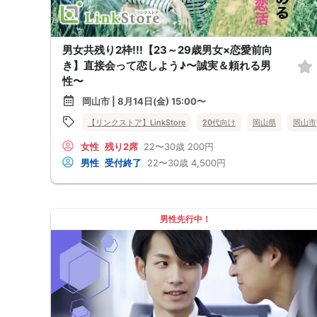
男女共残り2枠!!!【23～29歳男女×恋愛前向
き】直接会って恋しよう♪〜誠実＆頼れる男
性〜
岡山市 | 8月14日(金) 15:00〜
【リンクストア】LinkStore
20代向け
岡山県
岡山市
女性
残り2席
22〜30歳
200円
男性
受付終了
22〜30歳
4,500円
男性先行中！