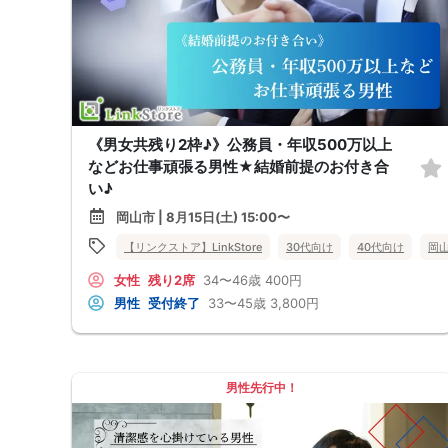
《男女共残り2枠♪》公務員・年収500万以上
などお仕事頑張る男性★結婚前提のお付き合
い♪
岡山市 | 8月15日(土) 15:00〜
【リンクストア】LinkStore
30代向け
40代向け
岡
女性
残り2席
34〜46歳
400円
男性
受付終了
33〜45歳
3,800円
男性先行中！