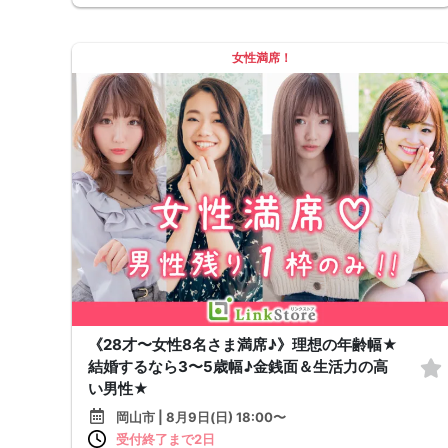
女性満席！
《28才〜女性8名さま満席♪》理想の年齢幅★
結婚するなら3〜5歳幅♪金銭面＆生活力の高
い男性★
岡山市 | 8月9日(日) 18:00〜
受付終了まで2日