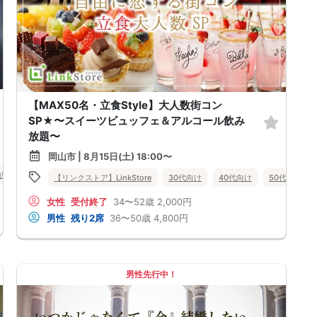
【MAX50名・立食Style】大人数街コン
SP★〜スイーツビュッフェ＆アルコール飲み
放題〜
岡山市 | 8月15日(土) 18:00〜
山県
岡山市
【リンクストア】LinkStore
30代向け
40代向け
50代向け
女性
受付終了
34〜52歳
2,000円
男性
残り2席
36〜50歳
4,800円
男性先行中！