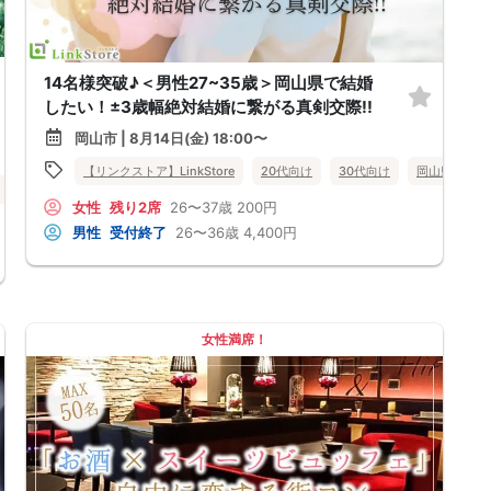
14名様突破♪＜男性27~35歳＞岡山県で結婚
したい！±3歳幅絶対結婚に繋がる真剣交際!!
岡山市 | 8月14日(金) 18:00〜
【リンクストア】LinkStore
20代向け
30代向け
岡山県
岡
女性
残り2席
26〜37歳
200円
男性
受付終了
26〜36歳
4,400円
女性満席！