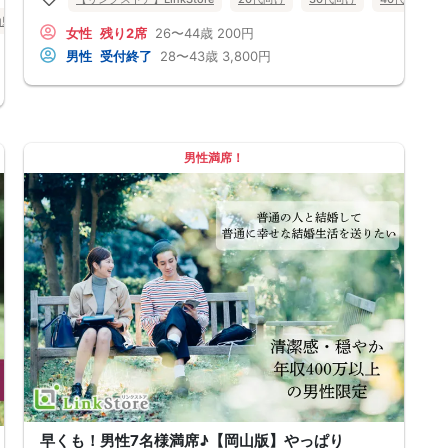
山県
岡山市
女性
残り2席
26〜44歳
200円
男性
受付終了
28〜43歳
3,800円
男性満席！
早くも！男性7名様満席♪【岡山版】やっぱり