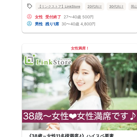
【リンクストア】LinkStore
20代向け
30代向け
岡
女性
受付終了
27〜40歳
500円
男性
残り1席
30〜40歳
4,800円
女性満席！
《38歳～女性11名様満席♪》ハイスペ要素