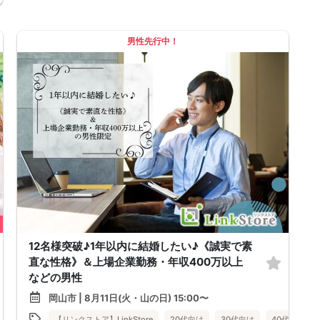
男性先行中！
12名様突破♪1年以内に結婚したい♪《誠実で素
直な性格》＆上場企業勤務・年収400万以上
などの男性
岡山市 | 8月11日(火・山の日) 15:00〜
【リンクストア】LinkStore
20代向け
30代向け
40代向け