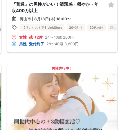
『普通』の男性がいい！清潔感・穏やか・年
収400万以上
岡山市 | 8月13日(木) 18:00〜
【リンクストア】LinkStore
20代向け
30代向け
岡山県
岡
代向け
岡山県
岡山市
女性
残り2席
24〜40歳
200円
男性
受付終了
28〜40歳
3,800円
男性先行中！