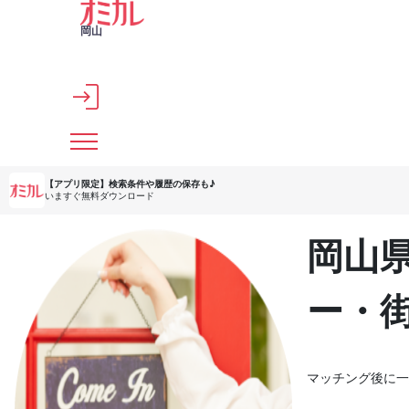
メインコンテンツへスキップ
岡山
【アプリ限定】
検索条件や履歴の保存も♪
いますぐ無料ダウンロード
岡山
ー・
マッチング後に一