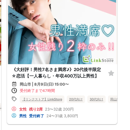
《大好評！男性7名さま満席♪》20代後半限定
☆恋活【一人暮らし・年収400万以上男性】
岡山市 | 8月9日(日) 15:00〜
受付終了まで47時間
【リンクストア】LinkStore
20代向け
30代向け
岡山県
岡
事あり
岡山県
岡山市
女性
残り2席
23〜32歳
200円
男性
受付終了
24〜31歳
3,800円