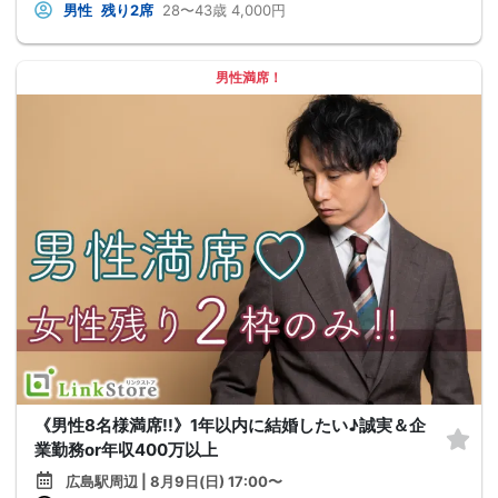
男性
残り2席
28〜43歳
4,000円
男性満席！
《男性8名様満席!!》1年以内に結婚したい♪誠実＆企
業勤務or年収400万以上
広島駅周辺 | 8月9日(日) 17:00〜