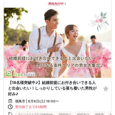
男性先行中！
【18名様突破中♪】結婚前提にお付き合いできる人
と出会いたい！しっかりしている落ち着いた男性が
好み♪
徳島市 | 8月8日(土) 19:00〜
受付終了まで43時間
【リンクストア】LinkStore
30代向け
40代向け
徳島県
徳