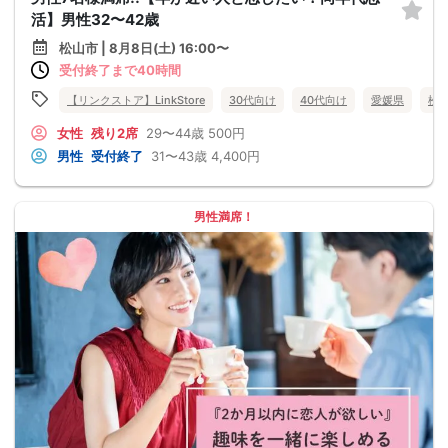
活】男性32〜42歳
松山市 | 8月8日(土) 16:00〜
受付終了まで40時間
【リンクストア】LinkStore
30代向け
40代向け
愛媛県
松
女性
残り2席
29〜44歳
500円
男性
受付終了
31〜43歳
4,400円
男性満席！