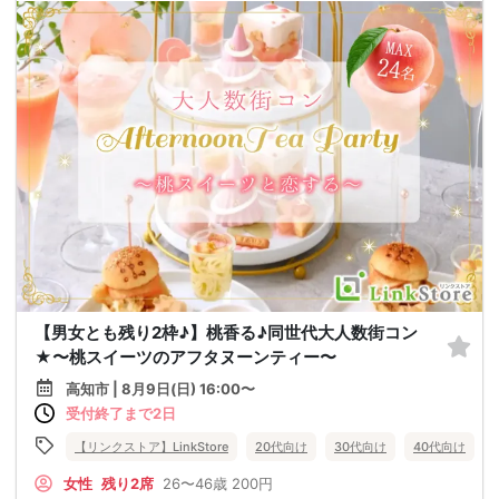
【男女とも残り2枠♪】桃香る♪同世代大人数街コン
★〜桃スイーツのアフタヌーンティー〜
高知市 | 8月9日(日) 16:00〜
受付終了まで2日
【リンクストア】LinkStore
20代向け
30代向け
40代向け
女性
残り2席
26〜46歳
200円