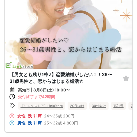
【男女とも残り1枠♪】恋愛結婚がしたい！！26〜
31歳男性と、恋からはじまる婚活☆
高知市 | 8月8日(土) 18:00〜
受付終了まで42時間
【リンクストア】LinkStore
20代向け
30代向け
高知県
高
女性
残り1席
24〜35歳
200円
男性
残り1席
25〜32歳
4,800円