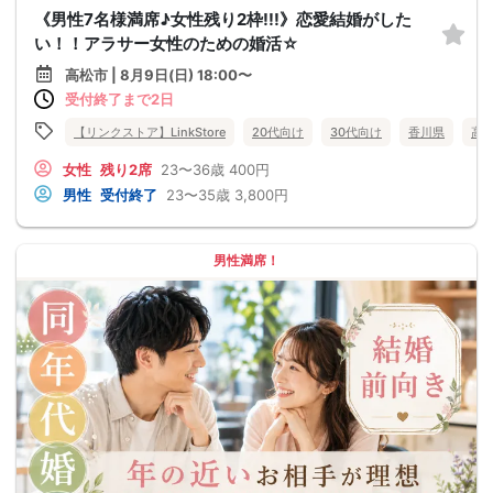
《男性7名様満席♪女性残り2枠!!!》恋愛結婚がした
い！！アラサー女性のための婚活☆
高松市 | 8月9日(日) 18:00〜
受付終了まで2日
【リンクストア】LinkStore
20代向け
30代向け
香川県
高
女性
残り2席
23〜36歳
400円
男性
受付終了
23〜35歳
3,800円
男性満席！