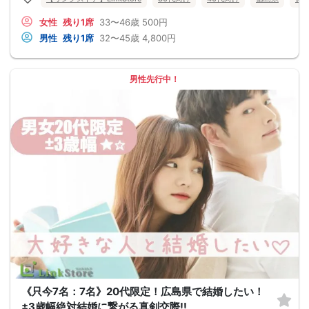
女性
残り1席
33〜46歳
500円
男性
残り1席
32〜45歳
4,800円
男性先行中！
《只今7名：7名》20代限定！広島県で結婚したい！
±3歳幅絶対結婚に繋がる真剣交際!!