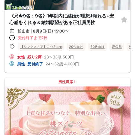
《只今9名：9名》1年以内に結婚が理想♪頼れる+安
心感をくれる＆結婚願望がある正社員男性
松山市 | 8月9日(日) 15:00〜
受付終了まで2日
【リンクストア】LinkStore
20代向け
30代向け
愛媛県
松
女性
残り2席
23〜33歳
500円
男性
受付終了
24〜32歳
4,000円
男性満席！