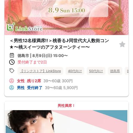
＜男性12名様満席!!＞桃香る♪同世代大人数街コン
★〜桃スイーツのアフタヌーンティー〜
徳島市 | 8月9日(日) 15:00〜
受付終了まで2日
【リンクストア】LinkStore
40代向け
50代向け
徳島県
徳
女性
残り2席
39〜60歳
300円
男性
受付終了
39〜60歳
5,900円
男性満席！