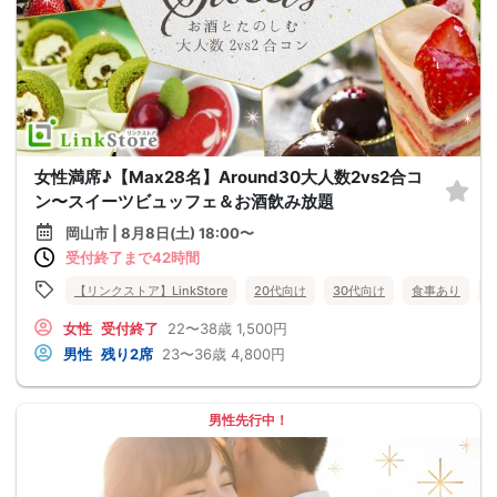
女性満席♪【Max28名】Around30大人数2vs2合コ
ン〜スイーツビュッフェ＆お酒飲み放題
岡山市 | 8月8日(土) 18:00〜
受付終了まで42時間
【リンクストア】LinkStore
20代向け
30代向け
食事あり
女性
受付終了
22〜38歳
1,500円
男性
残り2席
23〜36歳
4,800円
男性先行中！