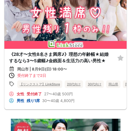
《28才〜女性8名さま満席♪》理想の年齢幅★結婚
するなら3〜5歳幅♪金銭面＆生活力の高い男性★
岡山市 | 8月9日(日) 18:00〜
受付終了まで2日
【リンクストア】LinkStore
20代向け
30代向け
岡山県
岡
女性
受付終了
27〜40歳
500円
男性
残り1席
30〜40歳
4,800円