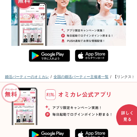
婚活パーティーのオミカレ
全国の婚活パーティー主催者一覧
【リンクストア