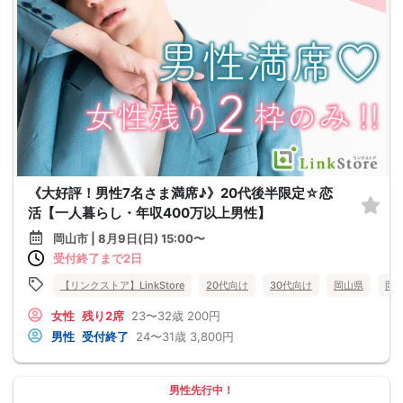
《大好評！男性7名さま満席♪》20代後半限定☆恋
活【一人暮らし・年収400万以上男性】
岡山市 | 8月9日(日) 15:00〜
受付終了まで2日
【リンクストア】LinkStore
20代向け
30代向け
岡山県
岡
女性
残り2席
23〜32歳
200円
男性
受付終了
24〜31歳
3,800円
男性先行中！