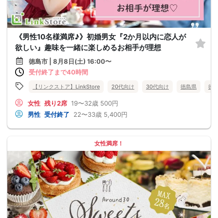
《男性10名様満席♪》初婚男女『2か月以内に恋人が
欲しい』趣味を一緒に楽しめるお相手が理想
徳島市 | 8月8日(土) 16:00〜
受付終了まで40時間
【リンクストア】LinkStore
20代向け
30代向け
徳島県
徳
女性
残り2席
19〜32歳
500円
男性
受付終了
22〜33歳
5,400円
女性満席！