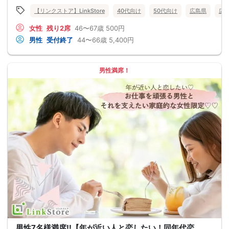
【リンクストア】LinkStore
40代向け
50代向け
広島県
広
女性
残り2席
46〜67歳
500円
男性
受付終了
44〜66歳
5,400円
男性満席！
男性7名様満席!!【年が近い人と恋したい！同年代恋