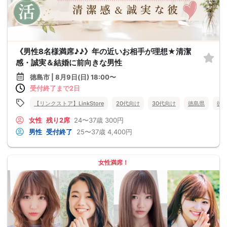
《男性8名様満席♪♪》年の近いお相手が理想★清潔
感・誠実＆結婚に前向きな男性
徳島市 | 8月9日(日) 18:00〜
受付終了まで2日
【リンクストア】LinkStore
20代向け
30代向け
徳島県
徳
女性
残り2席
24〜37歳
300円
男性
受付終了
25〜37歳
4,400円
女性満席！