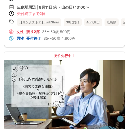
広島駅周辺 | 8月11日(火・山の日) 13:00〜
受付終了まで2日
【リンクストア】LinkStore
30代向け
40代向け
広島県
広
女性
残り2席
35〜50歳
500円
男性
受付終了
35〜50歳
4,800円
男性先行中！