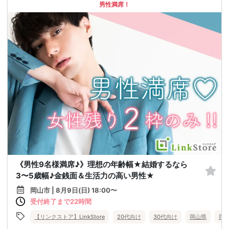
男性満席！
《男性9名様満席♪》理想の年齢幅★結婚するなら
3〜5歳幅♪金銭面＆生活力の高い男性★
岡山市 | 8月9日(日) 18:00〜
受付終了まで22時間
【リンクストア】LinkStore
20代向け
30代向け
岡山県
岡