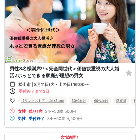
男性8名様満席!!＜完全同世代＞価値観重視の大人婚
活♪ホッとできる家庭が理想の男女
松山市 | 8月11日(火・山の日) 16:00〜
受付終了まで2日
【リンクストア】LinkStore
30代向け
40代向け
愛媛県
松
女性
残り1席
34〜50歳
500円
男性
受付終了
34〜50歳
4,400円
女性満席！