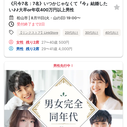
《只今7名：7名》いつかじゃなくて『今』結婚した
い♪♪大卒or年収400万円以上男性
松山市 | 8月11日(火・山の日) 19:00〜
受付終了まで2日
【リンクストア】LinkStore
20代向け
30代向け
40代向け
女性
残り2席
27〜40歳
500円
男性
残り2席
29〜41歳
4,000円
男性先行中！