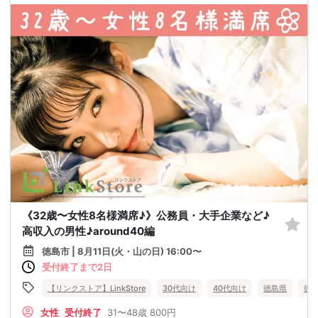
《32歳〜女性8名様満席♪》公務員・大手企業など♪
高収入の男性♪around40編
徳島市 | 8月11日(火・山の日) 16:00〜
受付終了まで2日
【リンクストア】LinkStore
30代向け
40代向け
徳島県
徳
女性
受付終了
31〜48歳
800円