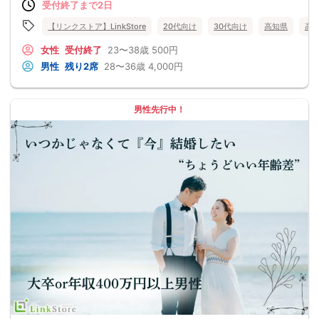
受付終了まで2日
【リンクストア】LinkStore
20代向け
30代向け
高知県
高
女性
受付終了
23〜38歳
500円
男性
残り2席
28〜36歳
4,000円
男性先行中！