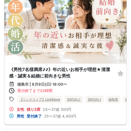
《男性7名様満席♪♪》年の近いお相手が理想★清潔
感・誠実＆結婚に前向きな男性
徳島市 | 8月9日(日) 18:00〜
受付終了まで22時間
【リンクストア】LinkStore
20代向け
30代向け
徳島県
徳
女性
残り2席
24〜37歳
300円
男性
受付終了
25〜37歳
4,400円