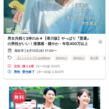
男女共残り3枠のみ★【香川版】やっぱり『普通』
の男性がいい！清潔感・穏やか・年収400万以上
高松市 | 8月12日(水) 17:00〜
【リンクストア】LinkStore
20代向け
30代向け
香川県
高
女性
残り3席
26〜40歳
400円
男性
受付終了
28〜40歳
4,800円