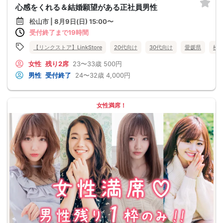
心感をくれる＆結婚願望がある正社員男性
松山市 | 8月9日(日) 15:00〜
受付終了まで19時間
【リンクストア】LinkStore
20代向け
30代向け
愛媛県
松
女性
残り2席
23〜33歳
500円
男性
受付終了
24〜32歳
4,000円
女性満席！