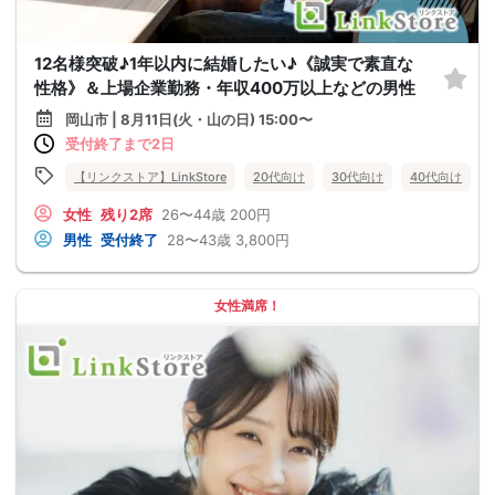
12名様突破♪1年以内に結婚したい♪《誠実で素直な
性格》＆上場企業勤務・年収400万以上などの男性
岡山市 | 8月11日(火・山の日) 15:00〜
受付終了まで2日
【リンクストア】LinkStore
20代向け
30代向け
40代向け
女性
残り2席
26〜44歳
200円
男性
受付終了
28〜43歳
3,800円
女性満席！