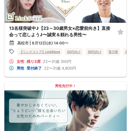
13名様突破中♪【23～30歳男女×恋愛前向き】直接
会って恋しよう♪〜誠実＆頼れる男性〜
高松市 | 8月12日(水) 14:00〜
【リンクストア】LinkStore
20代向け
30代向け
香川県
高
女性
残り3席
22〜31歳
300円
男性
受付終了
22〜31歳
4,800円
男性先行中！