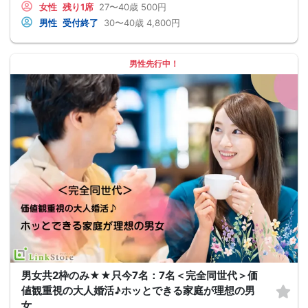
女性
残り1席
27〜40歳
500円
男性
受付終了
30〜40歳
4,800円
男性先行中！
男女共2枠のみ★★只今7名：7名＜完全同世代＞価
値観重視の大人婚活♪ホッとできる家庭が理想の男
女