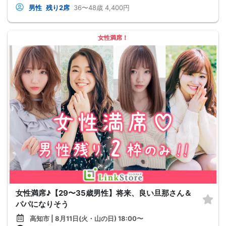
男性
残り2席
36〜48歳
4,400円
女性満席！
女性満席♪【29〜35歳男性】将来、良い旦那さん＆
パパになりそう
高知市 | 8月11日(火・山の日) 18:00〜