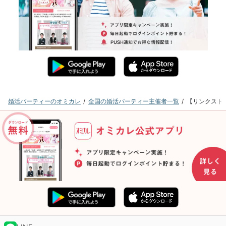
婚活パーティーのオミカレ
全国の婚活パーティー主催者一覧
【リンクストア