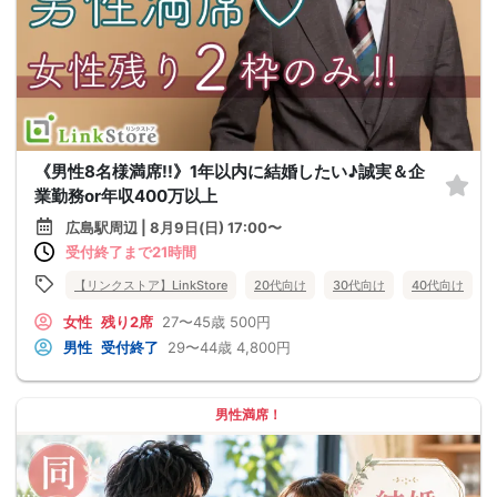
《男性8名様満席!!》1年以内に結婚したい♪誠実＆企
業勤務or年収400万以上
広島駅周辺 | 8月9日(日) 17:00〜
受付終了まで21時間
【リンクストア】LinkStore
20代向け
30代向け
40代向け
女性
残り2席
27〜45歳
500円
男性
受付終了
29〜44歳
4,800円
男性満席！