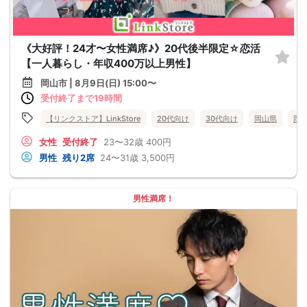
《大好評！24才〜女性満席♪》20代後半限定☆恋活
【一人暮らし・年収400万以上男性】
岡山市 | 8月9日(日) 15:00〜
受付終了まで19時間
【リンクストア】LinkStore
20代向け
30代向け
岡山県
岡
女性
受付終了
23〜32歳
400円
男性
残り2席
24〜31歳
3,500円
男性満席！