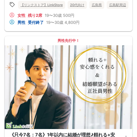
【リンクストア】LinkStore
20代向け
広島県
広島駅周辺
女性
残り2席
19〜30歳
500円
男性
受付終了
19〜30歳
4,800円
男性先行中！
《只今7名：7名》1年以内に結婚が理想♪頼れる+安