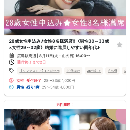
28歳女性申込み♪女性8名様満席!!《男性30～33歳
×女性29～32歳》結婚に進展しやすい同年代♪
広島駅周辺 | 8月11日(火・山の日) 16:00〜
受付終了まで2日
【リンクストア】LinkStore
20代向け
30代向け
広島県
広
女性
受付終了
28〜33歳
1,000円
男性
残り1席
29〜34歳
4,800円
男性満席！