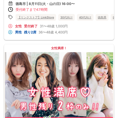
徳島市 | 8月11日(火・山の日) 16:00〜
受付終了まで47時間
【リンクストア】LinkStore
30代向け
40代向け
徳島県
徳
女性
受付終了
31〜48歳
1,000円
男性
残り2席
36〜48歳
4,400円
女性満席！