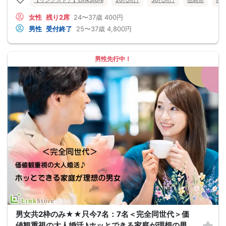
【リンクストア】LinkStore
20代向け
30代向け
徳島県
徳
女性
残り2席
24〜37歳
400円
男性
受付終了
25〜37歳
4,800円
男性先行中！
男女共2枠のみ★★只今7名：7名＜完全同世代＞価
値観重視の大人婚活♪ホッとできる家庭が理想の男