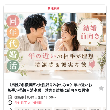
男性満席！
《男性7名様満席♪女性残り2枠のみ★》年の近いお
相手が理想★清潔感・誠実＆結婚に前向きな男性
徳島市 | 8月9日(日) 18:00〜
受付終了まで1時間