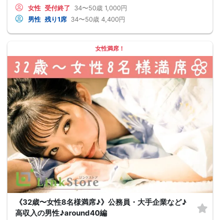
女性
受付終了
34〜50歳
1,000円
男性
残り1席
34〜50歳
4,400円
女性満席！
《32歳〜女性8名様満席♪》公務員・大手企業など♪
高収入の男性♪around40編