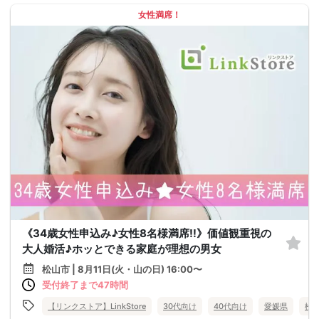
女性満席！
《34歳女性申込み♪女性8名様満席!!》価値観重視の
大人婚活♪ホッとできる家庭が理想の男女
松山市 | 8月11日(火・山の日) 16:00〜
受付終了まで47時間
【リンクストア】LinkStore
30代向け
40代向け
愛媛県
松