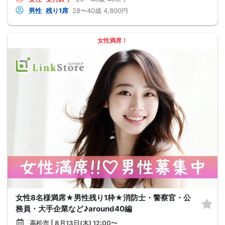
男性
残り1席
28〜40歳
4,800円
女性満席！
女性8名様満席★男性残り1枠★消防士・警察官・公
務員・大手企業など♪around40編
高松市 | 8月13日(木) 12:00〜