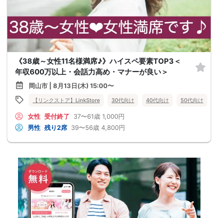
《38歳～女性11名様満席♪》ハイスペ要素TOP3＜
年収600万以上・会話力高め・マナーが良い＞
岡山市 | 8月13日(木) 15:00〜
【リンクストア】LinkStore
30代向け
40代向け
50代向け
女性
受付終了
37〜61歳
1,000円
男性
残り2席
39〜56歳
4,800円