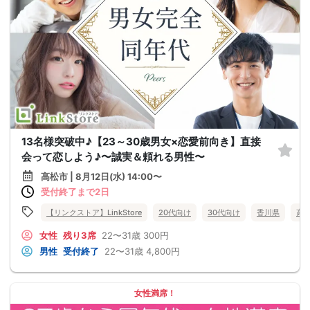
13名様突破中♪【23～30歳男女×恋愛前向き】直接
会って恋しよう♪〜誠実＆頼れる男性〜
高松市 | 8月12日(水) 14:00〜
受付終了まで2日
【リンクストア】LinkStore
20代向け
30代向け
香川県
高
女性
残り3席
22〜31歳
300円
男性
受付終了
22〜31歳
4,800円
女性満席！