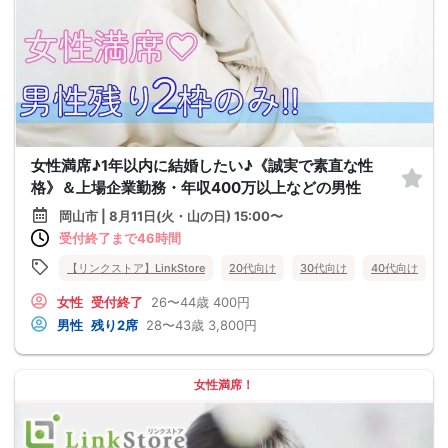
女性満席♪1年以内に結婚したい♪《誠実で素直な性
格》＆上場企業勤務・年収400万以上などの男性
岡山市 | 8月11日(火・山の日) 15:00〜
受付終了まで46時間
【リンクストア】LinkStore
20代向け
30代向け
40代向け
女性
受付終了
26〜44歳
400円
男性
残り2席
28〜43歳
3,800円
女性満席！