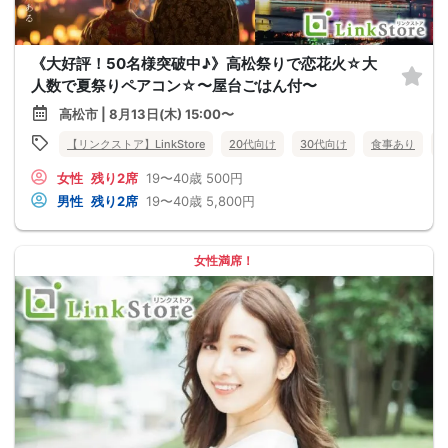
《大好評！50名様突破中♪》高松祭りで恋花火☆大
人数で夏祭りペアコン☆〜屋台ごはん付〜
高松市 | 8月13日(木) 15:00〜
【リンクストア】LinkStore
20代向け
30代向け
食事あり
女性
残り2席
19〜40歳
500円
男性
残り2席
19〜40歳
5,800円
女性満席！