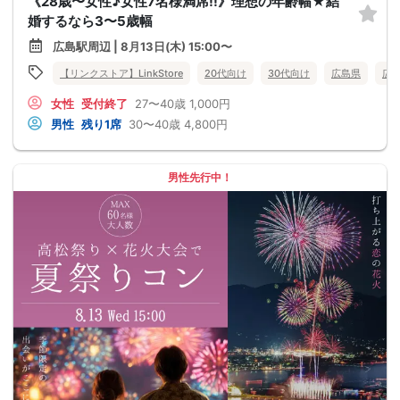
《28歳〜女性♪女性7名様満席!!》理想の年齢幅★結
婚するなら3〜5歳幅
広島駅周辺 | 8月13日(木) 15:00〜
【リンクストア】LinkStore
20代向け
30代向け
広島県
広
女性
受付終了
27〜40歳
1,000円
男性
残り1席
30〜40歳
4,800円
男性先行中！