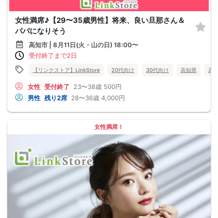
女性満席♪【29〜35歳男性】将来、良い旦那さん＆
パパになりそう
高知市 | 8月11日(火・山の日) 18:00〜
受付終了まで2日
【リンクストア】LinkStore
20代向け
30代向け
高知県
高
女性
受付終了
23〜38歳
500円
男性
残り2席
28〜36歳
4,000円
女性満席！