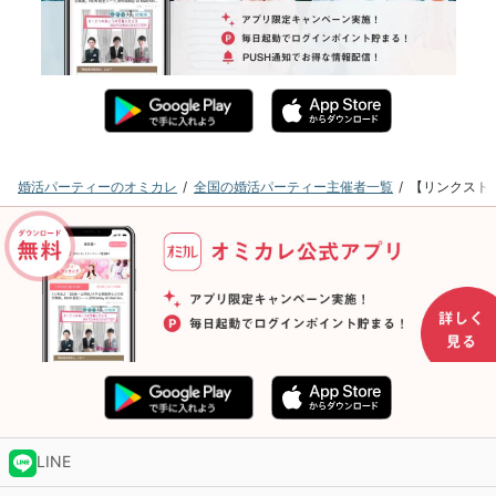
婚活パーティーのオミカレ
全国の婚活パーティー主催者一覧
【リンクストア
LINE