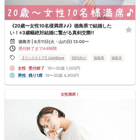
《20歳〜女性10名様満席♪♪》徳島県で結婚した
い！±3歳幅絶対結婚に繋がる真剣交際!!
徳島市 | 8月11日(火・山の日) 13:00〜
受付終了まで44時間
【リンクストア】LinkStore
20代向け
徳島県
徳島市
女性
受付終了
19〜30歳
1,000円
男性
残り1席
19〜30歳
4,800円
女性満席！