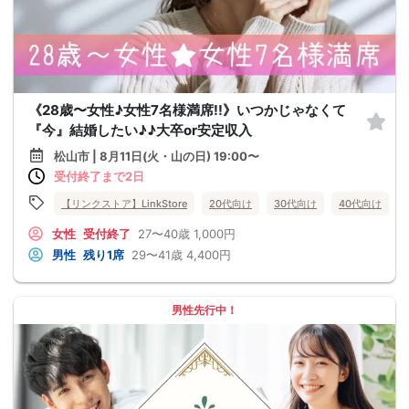
《28歳〜女性♪女性7名様満席!!》いつかじゃなくて
『今』結婚したい♪♪大卒or安定収入
松山市 | 8月11日(火・山の日) 19:00〜
受付終了まで2日
【リンクストア】LinkStore
20代向け
30代向け
40代向け
女性
受付終了
27〜40歳
1,000円
男性
残り1席
29〜41歳
4,400円
男性先行中！