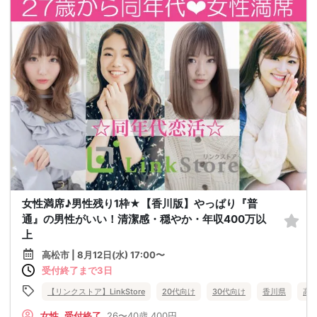
女性満席♪男性残り1枠★【香川版】やっぱり『普
通』の男性がいい！清潔感・穏やか・年収400万以
上
高松市 | 8月12日(水) 17:00〜
受付終了まで3日
【リンクストア】LinkStore
20代向け
30代向け
香川県
高
女性
受付終了
26〜40歳
400円