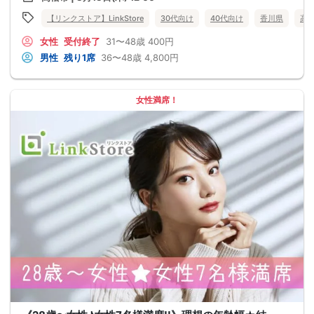
【リンクストア】LinkStore
30代向け
40代向け
香川県
高
女性
受付終了
31〜48歳
400円
男性
残り1席
36〜48歳
4,800円
女性満席！