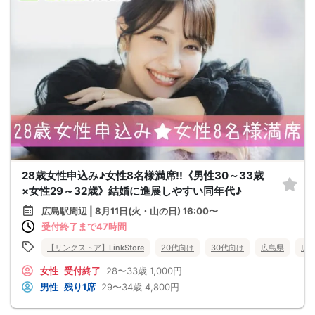
28歳女性申込み♪女性8名様満席!!《男性30～33歳
×女性29～32歳》結婚に進展しやすい同年代♪
広島駅周辺 | 8月11日(火・山の日) 16:00〜
受付終了まで47時間
【リンクストア】LinkStore
20代向け
30代向け
広島県
広
女性
受付終了
28〜33歳
1,000円
男性
残り1席
29〜34歳
4,800円