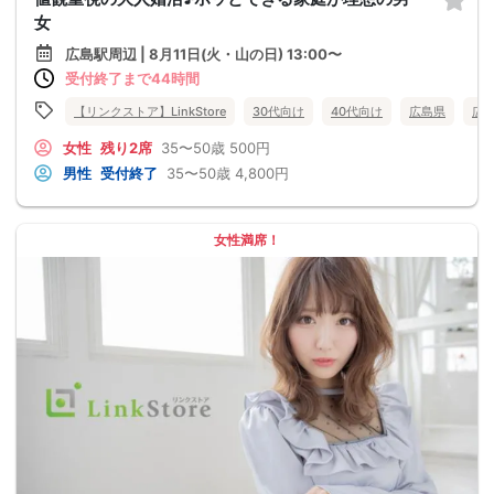
女
広島駅周辺 | 8月11日(火・山の日) 13:00〜
受付終了まで44時間
【リンクストア】LinkStore
30代向け
40代向け
広島県
広
女性
残り2席
35〜50歳
500円
男性
受付終了
35〜50歳
4,800円
女性満席！