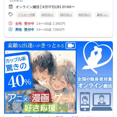
【注意事項】
・全国各地に募集しております。お相手の居住地はご自身の居住地と異なる場合
オンライン婚活 | 9月17日(木) 21:00〜
がございます。
・本人様確認書類のご提示をお願いしております。免許証やマイナンバーカード
ブラボー沖縄
20代向け
30代向け
40代向け
趣味コン
等をご準備下さい。
・確認書類を提示頂けない場合はご参加をお断りする場合も御座いますので予め
女性
受付中
24〜49歳
2,980円
ご了承下さいませ。
・終了時刻は目安となります。正確な終了時刻はイベント開始時にスタッフより
男性
受付中
24〜49歳
7,980円
ご案内いたします。
・直前の申込みや当日のキャンセルにより男女比が偏る可能性がございますこと
をご了承ください。
・最小催行人数 1対1、最大20名（男女比調整のため定員になる前にキャンセル待
ちとなる場合がございます）
・イベント開催時刻１時間前迄に最小催行人数に満たない場合は中止のご連絡を
差し上げます。