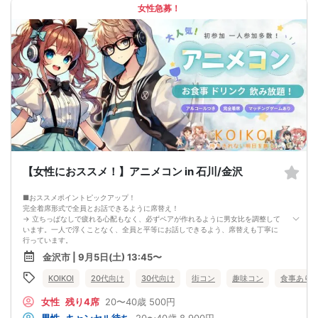
・最小催行人数 1対1、最大20名（男女比調整のため定員になる前にキャンセル待
女性急募！
ちとなる場合がございます）
・イベント開催時刻１時間前迄に最小催行人数に満たない場合は中止のご連絡を
差し上げます。
【女性におススメ！】アニメコン in 石川/金沢
■おススメポイントピックアップ！
完全着席形式で全員とお話できるように席替え！
→ 立ちっぱなしで疲れる心配もなく、必ずペアが作れるように男女比を調整して
います。一人で浮くことなく、全員と平等にお話しできるよう、席替えも丁寧に
行っています。
会話を盛り上げるプロフィールシート＆アニメ一覧表！
金沢市 | 9月5日(土) 13:45〜
→ 趣味や好みからスムーズに会話がスタート！「何を話そう…」と悩むことな
く、共通の話題で盛り上がれます。
KOIKOI
20代向け
30代向け
街コン
趣味コン
食事あり
自然なつながりをサポートするマッチングゲーム開催！
→ 恥ずかしがらずに気になる相手とつながれる！結果は本人だけにわかるように
女性
残り4席
20〜40歳
500円
返却されるので安心です。
■最少催行人数