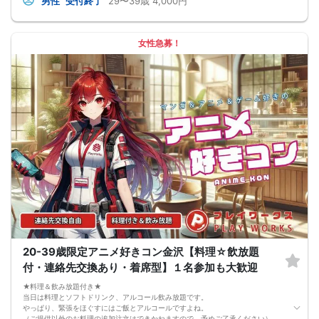
男性
受付終了
29〜39歳
4,000円
女性急募！
20-39歳限定アニメ好きコン金沢【料理☆飲放題
付・連絡先交換あり・着席型】１名参加も大歓迎
★料理＆飲み放題付き★
当日は料理とソフトドリンク、アルコール飲み放題です。
やっぱり、緊張をほぐすにはご飯とアルコールですよね。
（ご提供以外のお料理の追加注文はできかねますので、予めご了承ください）