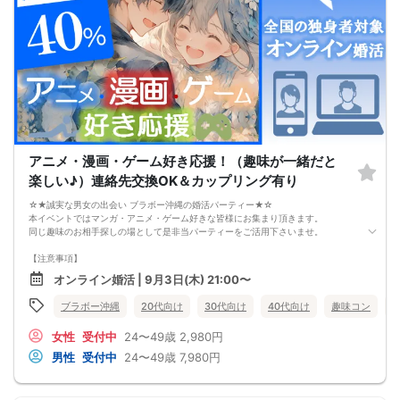
アニメ・漫画・ゲーム好き応援！（趣味が一緒だと
楽しい♪）連絡先交換OK＆カップリング有り
☆★誠実な男女の出会い ブラボー沖縄の婚活パーティー★☆
本イベントではマンガ・アニメ・ゲーム好きな皆様にお集まり頂きます。
同じ趣味のお相手探しの場として是非当パーティーをご活用下さいませ。
【注意事項】
・全国各地に募集しております。お相手の居住地はご自身の居住地と異なる場合
オンライン婚活 | 9月3日(木) 21:00〜
がございます。
・本人様確認書類のご提示をお願いしております。免許証やマイナンバーカード
ブラボー沖縄
20代向け
30代向け
40代向け
趣味コン
等をご準備下さい。
・確認書類を提示頂けない場合はご参加をお断りする場合も御座いますので予め
女性
受付中
24〜49歳
2,980円
ご了承下さいませ。
・終了時刻は目安となります。正確な終了時刻はイベント開始時にスタッフより
男性
受付中
24〜49歳
7,980円
ご案内いたします。
・直前の申込みや当日のキャンセルにより男女比が偏る可能性がございますこと
をご了承ください。