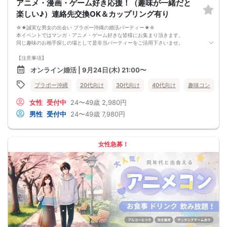
アニメ・漫画・ゲーム好き応援！（趣味が一緒だと
楽しい♪）連絡先交換OK＆カップリング有り
☆★誠実な男女の出会い ブラボー沖縄の婚活パーティー★☆
本イベントではマンガ・アニメ・ゲーム好きな皆様にお集まり頂きます。
同じ趣味のお相手探しの場として是非当パーティーをご活用下さいませ。
【注意事項】
・全国各地に募集しております。お相手の居住地はご自身の居住地と異なる場合
オンライン婚活 | 9月24日(木) 21:00〜
がございます。
・本人様確認書類のご提示をお願いしております。免許証やマイナンバーカード
ブラボー沖縄
20代向け
30代向け
40代向け
趣味コン
等をご準備下さい。
・確認書類を提示頂けない場合はご参加をお断りする場合も御座いますので予め
女性
受付中
24〜49歳
2,980円
ご了承下さいませ。
・終了時刻は目安となります。正確な終了時刻はイベント開始時にスタッフより
男性
受付中
24〜49歳
7,980円
ご案内いたします。
・直前の申込みや当日のキャンセルにより男女比が偏る可能性がございますこと
をご了承ください。
・最小催行人数 1対1、最大20名（男女比調整のため定員になる前にキャンセル待
女性急募！
ちとなる場合がございます）
・イベント開催時刻１時間前迄に最小催行人数に満たない場合は中止のご連絡を
差し上げます。