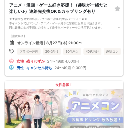
9. 当日受付にお越しになってからのキャンセル、途中キャンセルは出来ません。
アニメ・漫画・ゲーム好き応援！（趣味が一緒だと
10. イベント中止に伴うユーザーへの返金額は、チケット代金となり、交通費、宿
泊費、通信費等の返金は行いません。
楽しい♪）連絡先交換OK＆カップリング有り
11. 領収書の発行はいたしかねます。
お申し込みが完了した時点で上記すべての事項に同意したと判断いたします。
☆★誠実な男女の出会い ブラボー沖縄の婚活パーティー★☆
8/23(日)20-39アニメ好きコン金沢
本イベントではマンガ・アニメ・ゲーム好きな皆様にお集まり頂きます。
同じ趣味のお相手探しの場として是非当パーティーをご活用下さいませ。
【注意事項】
・全国各地に募集しております。お相手の居住地はご自身の居住地と異なる場合
オンライン婚活 | 8月27日(木) 21:00〜
がございます。
・本人様確認書類のご提示をお願いしております。免許証やマイナンバーカード
ブラボー沖縄
20代向け
30代向け
40代向け
趣味コン
等をご準備下さい。
・確認書類を提示頂けない場合はご参加をお断りする場合も御座いますので予め
女性
残りわずか
24〜49歳
4,000円
ご了承下さいませ。
・終了時刻は目安となります。正確な終了時刻はイベント開始時にスタッフより
男性
キャンセル待ち
24〜49歳
9,000円
ご案内いたします。
・直前の申込みや当日のキャンセルにより男女比が偏る可能性がございますこと
をご了承ください。
・最小催行人数 1対1、最大20名（男女比調整のため定員になる前にキャンセル待
女性急募！
ちとなる場合がございます）
・イベント開催時刻１時間前迄に最小催行人数に満たない場合は中止のご連絡を
差し上げます。