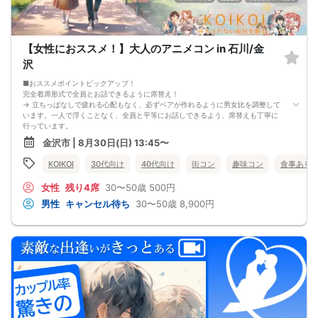
【女性におススメ！】大人のアニメコン in 石川/金
沢
■おススメポイントピックアップ！
完全着席形式で全員とお話できるように席替え！
→ 立ちっぱなしで疲れる心配もなく、必ずペアが作れるように男女比を調整して
います。一人で浮くことなく、全員と平等にお話しできるよう、席替えも丁寧に
行っています。
会話を盛り上げるプロフィールシート＆アニメ一覧表！
金沢市 | 8月30日(日) 13:45〜
→ 趣味や好みからスムーズに会話がスタート！「何を話そう…」と悩むことな
く、共通の話題で盛り上がれます。
KOIKOI
30代向け
40代向け
街コン
趣味コン
食事あり
自然なつながりをサポートするマッチングゲーム開催！
→ 恥ずかしがらずに気になる相手とつながれる！結果は本人だけにわかるように
女性
残り4席
30〜50歳
500円
返却されるので安心です。
■最少催行人数
男性
キャンセル待ち
30〜50歳
8,900円
男女2対2
■中止判断タイミング
前日20時、または開催6時間前の時点で最少開催人数に満たない場合
■飲食
4品以上のコース料理＋アルコール含む飲み放題付き！
→ お酒が飲めない方にはソフトドリンクも豊富にご用意しています！