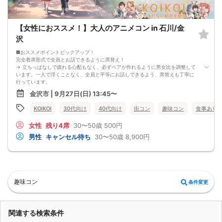
【女性におススメ！】大人のアニメコン in 石川/金
沢
■おススメポイントピックアップ！
完全着席形式で全員とお話できるように席替え！
→ 立ちっぱなしで疲れる心配もなく、必ずペアが作れるように男女比を調整して
います。一人で浮くことなく、全員と平等にお話しできるよう、席替えも丁寧に
行っています。
会話を盛り上げるプロフィールシート＆アニメ一覧表！
金沢市 | 9月27日(日) 13:45〜
→ 趣味や好みからスムーズに会話がスタート！「何を話そう…」と悩むことな
く、共通の話題で盛り上がれます。
KOIKOI
30代向け
40代向け
街コン
趣味コン
食事あり
自然なつながりをサポートするマッチングゲーム開催！
→ 恥ずかしがらずに気になる相手とつながれる！結果は本人だけにわかるように
女性
残り4席
30〜50歳
500円
返却されるので安心です。
■最少催行人数
男性
キャンセル待ち
30〜50歳
8,900円
男女2対2
■中止判断タイミング
前日20時、または開催6時間前の時点で最少開催人数に満たない場合
■飲食
4品以上のコース料理＋アルコール含む飲み放題付き！
→ お酒が飲めない方にはソフトドリンクも豊富にご用意しています！
趣味コン
条件変更
関連する検索条件