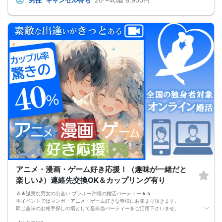
男性
キャンセル待ち
20〜40歳
8,900円
男女2対2
■中止判断タイミング
前日20時、または開催6時間前の時点で最少開催人数に満たない場合
■飲食
4品以上のコース料理＋アルコール含む飲み放題付き！
→ お酒が飲めない方にはソフトドリンクも豊富にご用意しています！
アニメ・漫画・ゲーム好き応援！（趣味が一緒だと
楽しい♪）連絡先交換OK＆カップリング有り
☆★誠実な男女の出会い ブラボー沖縄の婚活パーティー★☆
本イベントではマンガ・アニメ・ゲーム好きな皆様にお集まり頂きます。
同じ趣味のお相手探しの場として是非当パーティーをご活用下さいませ。