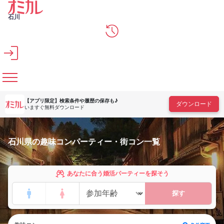
メインコンテンツへスキップ
石川
【アプリ限定】
検索条件や履歴の保存も♪
ダウンロード
いますぐ無料ダウンロード
石川県の趣味コンパーティー・街コン一覧
あなたに合う婚活パーティーを探そう
探す