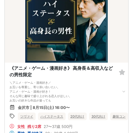
《アニメ・ゲーム・漫画好き》 高身長＆高収入など
の男性限定
＼アニメ・ゲーム・漫画好き／
お互いを尊重し、寄り添い合いたい。
アニメ・ゲーム・漫画が好き！
そんな同じ趣味で盛り上がれる恋人がほしい。
お互いの好きな作品が違っても
「それ面白そうだね！みたことないから、
金沢市 | 8月15日(土) 16:00〜
一緒に見てもいい？」
そう言って寄り添ってくれたら嬉しい…。
ツヴァイ
ハイステータス
20代向け
30代向け
趣味コン
1人や友だちと楽しみたいときも
尊重し合える関係だから理解し合える。
女性
残り2席
27〜37歳
500円
そんな恋人作りませんか？