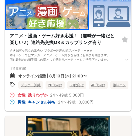
アニメ・漫画・ゲーム好き応援！（趣味が一緒だと
楽しい♪）連絡先交換OK＆カップリング有り
☆★誠実な男女の出会い ブラボー沖縄の婚活パーティー★☆
本イベントではマンガ・アニメ・ゲーム好きな皆様にお集まり頂きます。
同じ趣味のお相手探しの場として是非当パーティーをご活用下さいませ。
【注意事項】
・全国各地に募集しております。お相手の居住地はご自身の居住地と異なる場合
オンライン婚活 | 8月13日(木) 21:00〜
がございます。
・本人様確認書類のご提示をお願いしております。免許証やマイナンバーカード
ブラボー沖縄
20代向け
30代向け
40代向け
趣味コン
等をご準備下さい。
・確認書類を提示頂けない場合はご参加をお断りする場合も御座いますので予め
女性
残りわずか
24〜49歳
5,000円
ご了承下さいませ。
・終了時刻は目安となります。正確な終了時刻はイベント開始時にスタッフより
男性
キャンセル待ち
24〜49歳
10,000円
ご案内いたします。
・直前の申込みや当日のキャンセルにより男女比が偏る可能性がございますこと
をご了承ください。
・最小催行人数 1対1、最大20名（男女比調整のため定員になる前にキャンセル待
ちとなる場合がございます）
・イベント開催時刻１時間前迄に最小催行人数に満たない場合は中止のご連絡を
差し上げます。