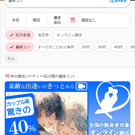
趣味コン
条件変更
週末
今日
明日
指定なし
休日
石川全域
金沢市
オンライン婚活
趣味コン
すべてのこだわり条件
20代
30代
40代
5
富山
10
件の婚活パーティー(石川県の趣味コン)