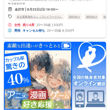
★1名参加OK★
他の1名参加の方とペアになりますし、友達作りにも最適です。
金沢市 | 8月23日(日) 14:00〜
基本的には２：２のグループトークとなります。
（１：１でのトークはございませんので、予めご了承ください）
名古屋東海街コン（プレイワークス）
20代向け
30代向け
街コ
★プロフィールカードにより会話のキッカケもバッチリ★
このカードのおかけで 終始無言で終わっちゃった・・・
女性
残り4席
20〜39歳
1,500円
なんてことは絶対ありません！
プロフィールカードを活用し、「はじめまして」から会話を楽しみましょう。
男性
キャンセル待ち
20〜39歳
8,500円
★完全着席型・連絡先交換は自由★
完全着席型で席替えはできる限り行います。
席替えの５分前には連絡先交換を促すアナウンスをいたしますので、「連絡先交
換ができなかった」なんてことはありません。
（連絡先交換は席替え時間までに円滑に行ってください）
---------------------------
【お客様へのお願い】
1. ２名様以上でのご参加は必ず同性同士でお申し込みください。
2. 服装の指定はございません。多くのお客様はカジュアルな格好でおこしになら
れています。
3. 開催判断はイベント前日の時点で男性３名・女性３名以上のお申し込みからに
なりますが、当日に参加者のキャンセルで比率が崩れた場合や開催判断人数を下
回った場合、一切返金などの保証はいたしませんのでご了承ください。
4. イベントページ内の「お申し込み状況」等はキャンセルなどで当日の参加人
数、男女比率と異なる可能性がございます。
5. 当日は店舗の外ではなく店舗内で受付いたします。店内に入り店員に「街コン
で来た」旨をお伝えください。
6. お釣りの用意はございませんので、出ないようにご準備お願いします。
7. 当日は年齢確認のできる身分証をお持ちください。イベントの対象年齢でない
ことが発覚した場合、参加費を全額徴収し返金はいたしかねます。
8. 15分以上の遅刻はキャンセルとみなす可能性があります。