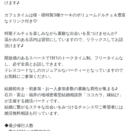
けます♪
カフェタイムは様・様特製3種ケーキのボリュームドルチェ＆豊富
なドリンク付き♡
特製ドルチェを楽しみながら素敵な出会いを見つけませんか?
温かみのある店内は貸切にしていますので、リラックスしてお話
頂けます♪
開放感のあるスペースで1対1のトークタイム制。フリータイムな
し、必ず全員とお話しできます。
ドレスコードなしのカジュアルなパーティーとなっていますので
お気軽にご参加ください。
結婚前向き・初参加・お一人参加多数の素敵な異性が集まる♪
石川・富山・福井の地域密着型結婚相談所「ココカラ。縁結び」
が主催する婚活パーティです。
結婚に繋がるステキな出会いをみつけるチャンス♡ご希望者には
婚活無料相談も行っています。
◆最少催行人数