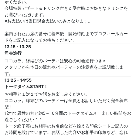
示ください。
会場特製デザート＆ドリンク付き♬受付時にお好きなドリンクを
お選びいただけます。
※お支払いは当日現金支払いのみとなります。
案内されたお席の番号に着席後、開始時刻までプロフィールカー
ドをご記入になってお待ちください。
13:15 - 13:25
司会進行
ココカラ。縁結びのパーティは安心の司会進行つき♬
スタッフから本日の流れやパーティーの注意点をご説明致しま
す。
13:25 - 14:55
トークタイムSTART！
お相手と１対１でお話をお楽しみください。
ココカラ。縁結びのパーティーは全員とお話しいただく完全着席
型！
1対1で異性の方と約5～10分間のトークタイム♬ 楽しい時間をお
過ごしください＾＾
トーク終了毎にお相手のお名前などを控える印象シートご記入の
お時間を設けています。お話した内容やお相手の印象など、忘れ