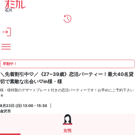
メインコンテンツへスキップ
石川
早割中！
＼先着割引中♡／《27~39歳》恋活パーティー！最大40名貸
切で素敵な出会い♡in様・様
様・様特製のデザートプレート付きの恋活パーティーです！お早めにご予約下さい
☆
8月23日 (日) 13:00 - 15:30
金沢市
女性