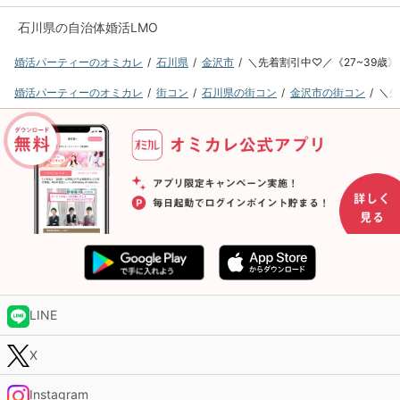
石川県の自治体婚活LMO
婚活パーティーのオミカレ
石川県
金沢市
＼先着割引中♡／《27~39歳
婚活パーティーのオミカレ
街コン
石川県の街コン
金沢市の街コン
＼先
LINE
X
Instagram