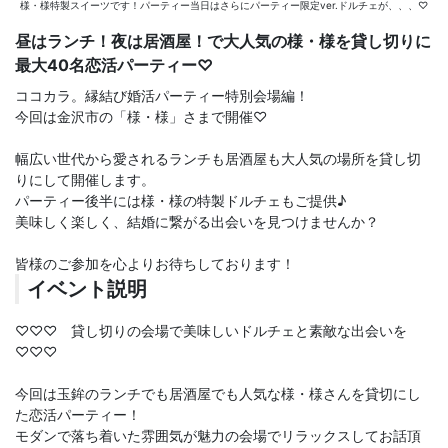
様・様特製スイーツです！パーティー当日はさらにパーティー限定ver.ドルチェが、、、♡
昼はランチ！夜は居酒屋！で大人気の様・様を貸し切りに
最大40名恋活パーティー♡
ココカラ。縁結び婚活パーティー特別会場編！
今回は金沢市の「様・様」さまで開催♡
幅広い世代から愛されるランチも居酒屋も大人気の場所を貸し切
りにして開催します。
パーティー後半には様・様の特製ドルチェもご提供♪
美味しく楽しく、結婚に繋がる出会いを見つけませんか？
皆様のご参加を心よりお待ちしております！
イベント説明
♡♡♡ 貸し切りの会場で美味しいドルチェと素敵な出会いを
♡♡♡
今回は玉鉾のランチでも居酒屋でも人気な様・様さんを貸切にし
た恋活パーティー！
モダンで落ち着いた雰囲気が魅力の会場でリラックスしてお話頂