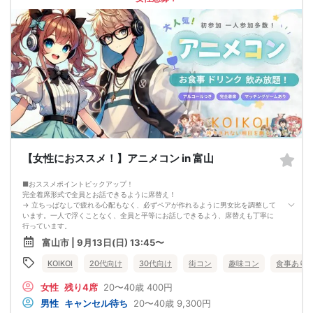
ちとなる場合がございます）
・イベント開催時刻１時間前迄に最小催行人数に満たない場合は中止のご連絡を
差し上げます。
【女性におススメ！】アニメコン in 富山
■おススメポイントピックアップ！
完全着席形式で全員とお話できるように席替え！
→ 立ちっぱなしで疲れる心配もなく、必ずペアが作れるように男女比を調整して
います。一人で浮くことなく、全員と平等にお話しできるよう、席替えも丁寧に
行っています。
会話を盛り上げるプロフィールシート＆アニメ一覧表！
富山市 | 9月13日(日) 13:45〜
→ 趣味や好みからスムーズに会話がスタート！「何を話そう…」と悩むことな
く、共通の話題で盛り上がれます。
KOIKOI
20代向け
30代向け
街コン
趣味コン
食事あり
自然なつながりをサポートするマッチングゲーム開催！
→ 恥ずかしがらずに気になる相手とつながれる！結果は本人だけにわかるように
女性
残り4席
20〜40歳
400円
返却されるので安心です。
■最少催行人数
男性
キャンセル待ち
20〜40歳
9,300円
男女2対2