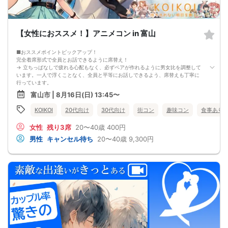
【女性におススメ！】アニメコン in 富山
■おススメポイントピックアップ！
完全着席形式で全員とお話できるように席替え！
→ 立ちっぱなしで疲れる心配もなく、必ずペアが作れるように男女比を調整して
います。一人で浮くことなく、全員と平等にお話しできるよう、席替えも丁寧に
行っています。
会話を盛り上げるプロフィールシート＆アニメ一覧表！
富山市 | 8月16日(日) 13:45〜
→ 趣味や好みからスムーズに会話がスタート！「何を話そう…」と悩むことな
く、共通の話題で盛り上がれます。
KOIKOI
20代向け
30代向け
街コン
趣味コン
食事あり
自然なつながりをサポートするマッチングゲーム開催！
→ 恥ずかしがらずに気になる相手とつながれる！結果は本人だけにわかるように
女性
残り3席
20〜40歳
400円
返却されるので安心です。
■最少催行人数
男性
キャンセル待ち
20〜40歳
9,300円
男女2対2
■中止判断タイミング
前日20時、または開催6時間前の時点で最少開催人数に満たない場合
■飲食
4品以上のコース料理＋アルコール含む飲み放題付き！
→ お酒が飲めない方にはソフトドリンクも豊富にご用意しています！