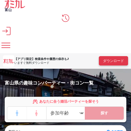
メインコンテンツへスキップ
富山
【アプリ限定】
検索条件や履歴の保存も♪
ダウンロード
いますぐ無料ダウンロード
富山県の趣味コンパーティー・街コン一覧
あなたに合う婚活パーティーを探そう
探す