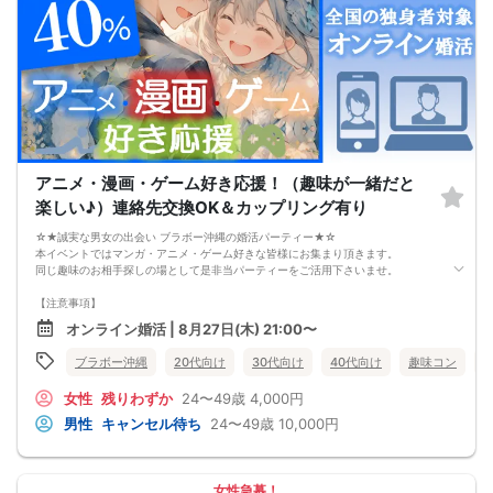
アニメ・漫画・ゲーム好き応援！（趣味が一緒だと
楽しい♪）連絡先交換OK＆カップリング有り
☆★誠実な男女の出会い ブラボー沖縄の婚活パーティー★☆
本イベントではマンガ・アニメ・ゲーム好きな皆様にお集まり頂きます。
同じ趣味のお相手探しの場として是非当パーティーをご活用下さいませ。
【注意事項】
・全国各地に募集しております。お相手の居住地はご自身の居住地と異なる場合
オンライン婚活 | 8月27日(木) 21:00〜
がございます。
・本人様確認書類のご提示をお願いしております。免許証やマイナンバーカード
ブラボー沖縄
20代向け
30代向け
40代向け
趣味コン
等をご準備下さい。
・確認書類を提示頂けない場合はご参加をお断りする場合も御座いますので予め
女性
残りわずか
24〜49歳
4,000円
ご了承下さいませ。
・終了時刻は目安となります。正確な終了時刻はイベント開始時にスタッフより
男性
キャンセル待ち
24〜49歳
10,000円
ご案内いたします。
・直前の申込みや当日のキャンセルにより男女比が偏る可能性がございますこと
をご了承ください。
・最小催行人数 1対1、最大20名（男女比調整のため定員になる前にキャンセル待
女性急募！