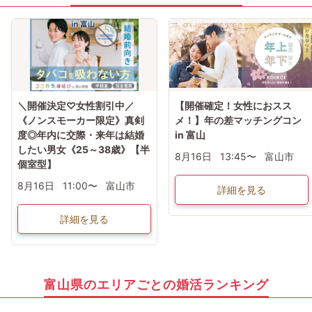
＼開催決定♡女性割引中／
【開催確定！女性におスス
《ノンスモーカー限定》真剣
メ！】年の差マッチングコン
度◎年内に交際・来年は結婚
in 富山
したい男女《25～38歳》【半
8月16日
13:45〜
富山市
個室型】
8月16日
11:00〜
富山市
詳細を見る
詳細を見る
富山県のエリアごとの婚活ランキング