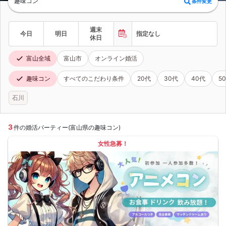
趣味コン
条件変更
週末
今日
明日
指定なし
休日
富山全域
富山市
オンライン婚活
趣味コン
すべてのこだわり条件
20代
30代
40代
5
石川
3
件の婚活パーティー(富山県の趣味コン)
女性急募！