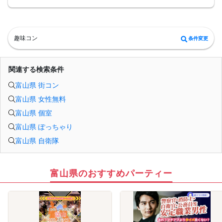
■中止判断タイミング
前日20時、または開催6時間前の時点で最少開催人数に満たない場合
■飲食
4品以上のコース料理＋アルコール含む飲み放題付き！
→ お酒が飲めない方にはソフトドリンクも豊富にご用意しています！
趣味コン
条件変更
関連する検索条件
富山県 街コン
富山県 女性無料
富山県 個室
富山県 ぽっちゃり
富山県 自衛隊
富山県のおすすめパーティー