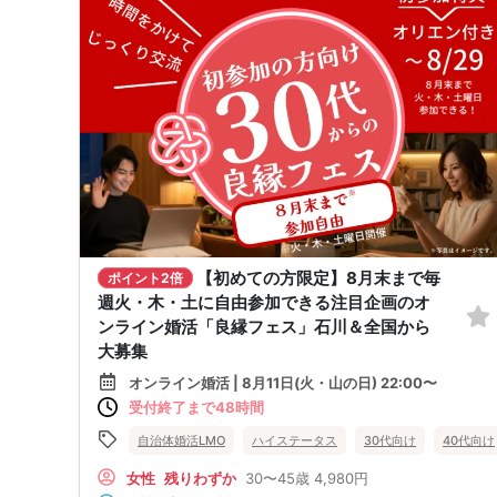
【初めての方限定】8月末まで毎
ポイント2倍
週火・木・土に自由参加できる注目企画のオ
ンライン婚活「良縁フェス」石川＆全国から
大募集
オンライン婚活 | 8月11日(火・山の日) 22:00〜
受付終了まで48時間
自治体婚活LMO
ハイステータス
30代向け
40代向け
女性
残りわずか
30〜45歳
4,980円