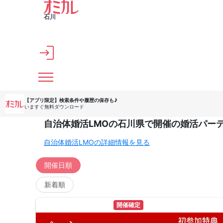
メインコンテンツへスキップ
石川
【アプリ限定】
検索条件や履歴の保存も♪
いますぐ無料ダウンロード
自治体婚活LMOの石川県で開催の婚活パー
自治体婚活LMOの詳細情報を見る
開催日順
新着順
開催確定