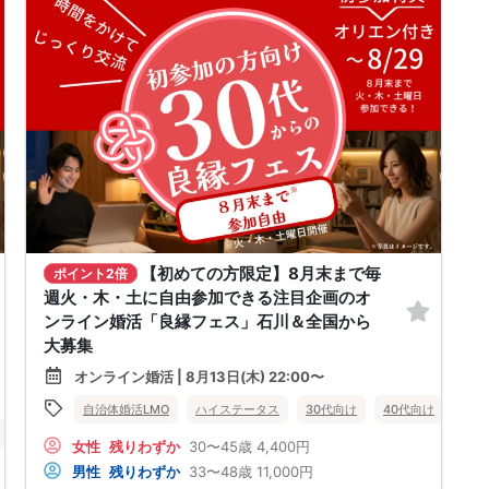
【初めての方限定】8月末まで毎
ポイント2倍
週火・木・土に自由参加できる注目企画のオ
ンライン婚活「良縁フェス」石川＆全国から
大募集
オンライン婚活 | 8月13日(木) 22:00〜
自治体婚活LMO
ハイステータス
30代向け
40代向け
バツ
バツイチ・再婚
オンライン婚活
公務員
石川県
女性
残りわずか
30〜45歳
4,400円
男性
残りわずか
33〜48歳
11,000円