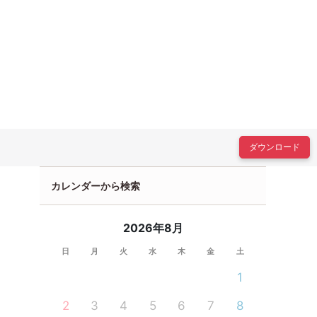
ダウンロード
カレンダーから検索
2026年8月
日
月
火
水
木
金
土
1
2
3
4
5
6
7
8