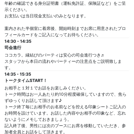
年齢の確認できる身分証明書（運転免許証、保険証など）をご呈
示ください。
お支払いは当日現金支払いのみとなります。
案内された半個室に着席後、開始時刻までお席に用意されたプロ
フィールカードをご記入になってお待ちください。
14:30 - 14:35
司会進行
ココカラ。縁結びのパーティは安心の司会進行つき♬
スタッフから本日の流れやパーティーの注意点をご説明致しま
す。
14:35 - 15:35
トークタイムSTART！
お相手と１対１でお話をお楽しみください。
トーク時間はお一人あたり約10分程度確保していますので、焦ら
ずゆっくりお話して頂けます♪
トーク終了毎にお相手のお名前などを控える印象シートご記入の
お時間を設けています。お話した内容やお相手の印象など、忘れ
ないようにメモしておきましょう。
記入終了後、男性には次のブースにお席を移動していただき、参
加者全員とお話をして頂きます。