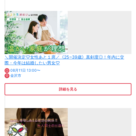
＼開催決定♡女性あと１席／《25~39歳》真剣度◎！年内に交
際・今年は結婚したい男女♡
08月11日 13:00〜
金沢市
詳細を見る