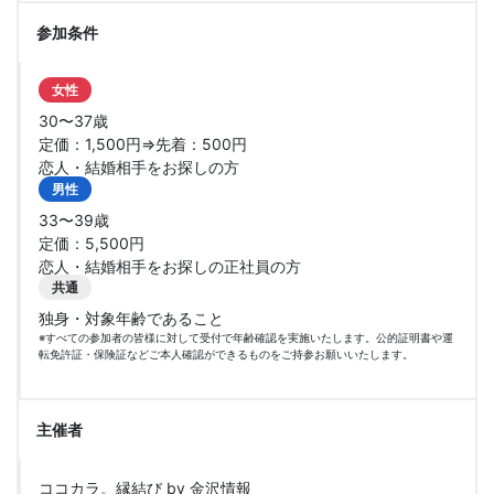
参加条件
女性
30〜37歳
定価：1,500円⇒先着：500円
恋人・結婚相手をお探しの方
男性
33〜39歳
定価：5,500円
恋人・結婚相手をお探しの正社員の方
共通
独身・対象年齢であること
※すべての参加者の皆様に対して受付で年齢確認を実施いたします。公的証明書や運
転免許証・保険証などご本人確認ができるものをご持参お願いいたします。
主催者
ココカラ。縁結び by 金沢情報