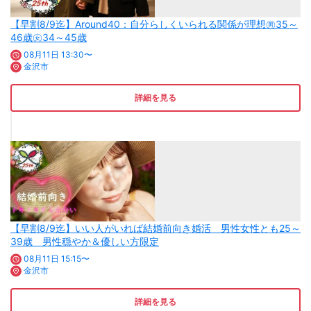
【早割8/9迄】Around40：自分らしくいられる関係が理想㊚35～
46歳㊛34～45歳
08月11日 13:30〜
金沢市
詳細を見る
【早割8/9迄】いい人がいれば結婚前向き婚活 男性女性とも25～
39歳 男性穏やか＆優しい方限定
08月11日 15:15〜
金沢市
詳細を見る