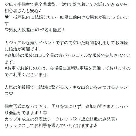
♡広々半個室で完全着席型。1対1で落ち着いてお話しできるから
初心者さんも安心♪
♥1～2年以内に結婚したい！結婚に前向きな男女が集まっていま
す
♡男女人数差は±1~2名を徹底！
カジュアルな婚活イベントですので空いた時間を利用してお気軽
に婚活が可能です。
※参加時の服装はほぼ全員の方がカジュアルな服装で参加されてい
ます。
※お車でお越しの方は、会場横に無料駐車場を完備しておりますの
でご利用くださいませ。
人気の年齢幅で、結婚に繋がるステキな出会いをみつけるチャン
ス♡
個室形式になっており、周りを気にせず、参加の皆さまとしっか
り会話ができます！◎
カップル成立の発表はシークレット♡（成立組数のみ発表）
リラックスしてお相手を選んでいただけますよ♪