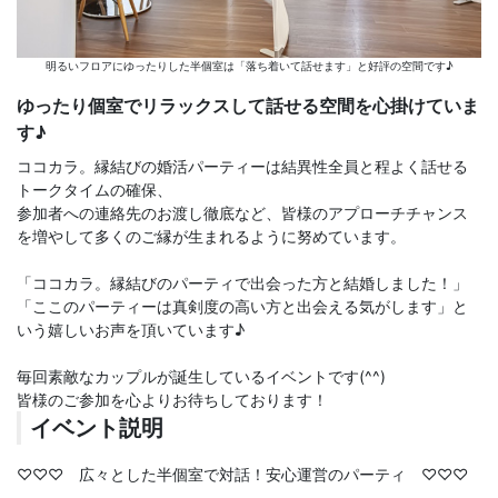
明るいフロアにゆったりした半個室は「落ち着いて話せます」と好評の空間です♪
ゆったり個室でリラックスして話せる空間を心掛けていま
す♪
ココカラ。縁結びの婚活パーティーは結異性全員と程よく話せる
トークタイムの確保、
参加者への連絡先のお渡し徹底など、皆様のアプローチチャンス
を増やして多くのご縁が生まれるように努めています。
「ココカラ。縁結びのパーティで出会った方と結婚しました！」
「ここのパーティーは真剣度の高い方と出会える気がします」と
いう嬉しいお声を頂いています♪
毎回素敵なカップルが誕生しているイベントです(^^)
皆様のご参加を心よりお待ちしております！
イベント説明
♡♡♡ 広々とした半個室で対話！安心運営のパーティ ♡♡♡