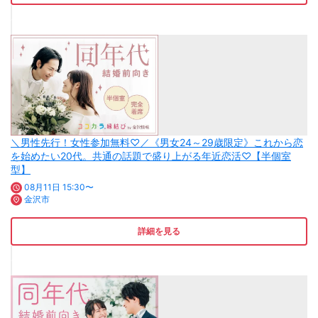
＼男性先行！女性参加無料♡／《男女24～29歳限定》これから恋
を始めたい20代。共通の話題で盛り上がる年近恋活♡【半個室
型】
08月11日 15:30〜
金沢市
詳細を見る