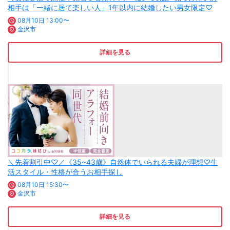
相手は「一緒に居て楽しい人」1年以内に結婚したい男女限定♡
08月10日 13:00〜
金沢市
詳細を見る
＼先着割引中♡／《35~43歳》自然体でいられる夫婦が理想♡生
活スタイル・性格が合うお相手探し
08月10日 15:30〜
金沢市
詳細を見る