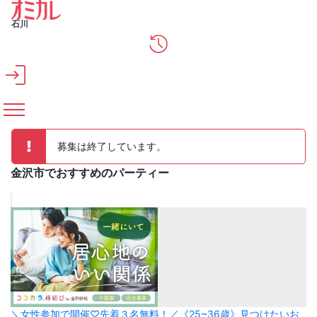
メインコンテンツへスキップ
石川
募集は終了しています。
金沢市でおすすめのパーティー
＼女性参加で開催♡先着３名無料！／《25~36歳》見つけたいお