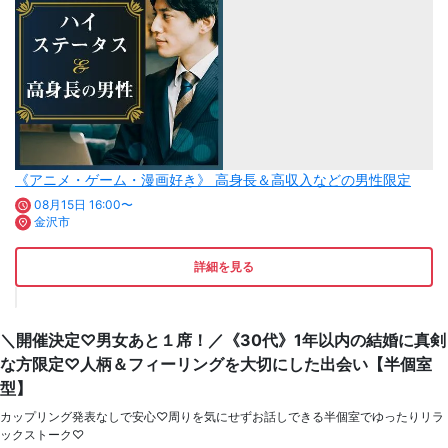
《アニメ・ゲーム・漫画好き》 高身長＆高収入などの男性限定
08月15日 16:00〜
金沢市
詳細を見る
＼開催決定♡男女あと１席！／《30代》1年以内の結婚に真剣
な方限定♡人柄＆フィーリングを大切にした出会い【半個室
型】
カップリング発表なしで安心♡周りを気にせずお話しできる半個室でゆったりリラ
ックストーク♡