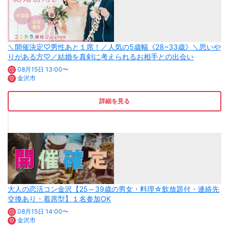
＼開催決定♡男性あと１席！／人気の5歳幅《28~33歳》＼思いや
りがある方♡／結婚を真剣に考えられるお相手との出会い
08月15日 13:00〜
金沢市
詳細を見る
大人の恋活コン金沢【25～39歳の男女・料理☆飲放題付・連絡先
交換あり・着席型】１名参加OK
08月15日 14:00〜
金沢市