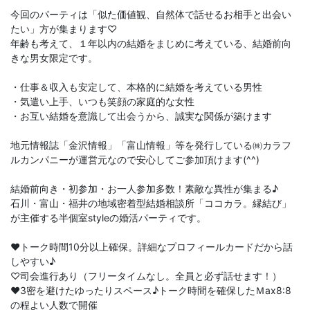
今回のパーティは「似た価値観、自然体で話せるお相手と出会い
たい」方が集まります♡
年齢も考えて、１年以内の結婚をまじめに考えている、結婚前向
きな男女限定です。
・仕事＆収入も安定して、本格的に結婚を考えている男性
・気遣い上手、いつも笑顔の家庭的な女性
・お互い結婚を意識して出会うから、誠実な関係が築けます
地元情報誌「金沢情報」「富山情報」等を発行している㈱カラフ
ルカンパニーが運営元なので安心してご参加頂けます(^^)
結婚前向き・初参加・お一人参加多数！素敵な異性が集まる♪
石川・富山・福井の地域密着型結婚相談所「ココカラ。縁結び」
が主催する半個室styleの婚活パーティです。
♥トーク時間10分以上確保。詳細なプロフィールカードだから話
しやすい♪
♡司会進行あり（フリータイムなし。全員と必ず話せます！）
♥3密を避けたゆったりスペース♪トーク時間を確保したＭax8:8
の程よい人数で開催