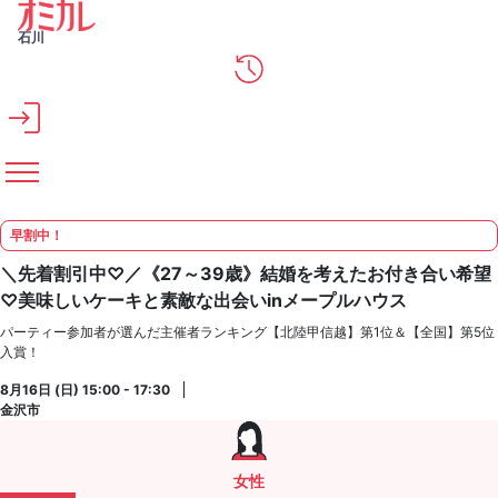
メインコンテンツへスキップ
石川
早割中！
＼先着割引中♡／《27～39歳》結婚を考えたお付き合い希望
♡美味しいケーキと素敵な出会いinメープルハウス
パーティー参加者が選んだ主催者ランキング【北陸甲信越】第1位＆【全国】第5位
入賞！
8月16日 (日) 15:00 - 17:30
金沢市
女性