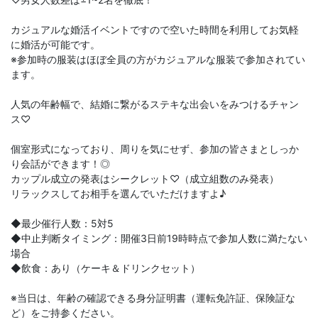
カジュアルな婚活イベントですので空いた時間を利用してお気軽
に婚活が可能です。
※参加時の服装はほぼ全員の方がカジュアルな服装で参加されてい
ます。
人気の年齢幅で、結婚に繋がるステキな出会いをみつけるチャン
ス♡
個室形式になっており、周りを気にせず、参加の皆さまとしっか
り会話ができます！◎
カップル成立の発表はシークレット♡（成立組数のみ発表）
リラックスしてお相手を選んでいただけますよ♪
◆最少催行人数：5対5
◆中止判断タイミング：開催3日前19時時点で参加人数に満たない
場合
◆飲食：あり（ケーキ＆ドリンクセット）
※当日は、年齢の確認できる身分証明書（運転免許証、保険証な
ど）をご持参ください。