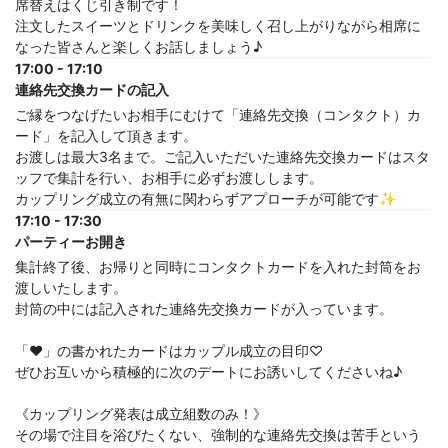
席替えはくじ引き制です！
注文したスイーツとドリンクを美味しく召し上がりながら相席に
なった皆さんと楽しくお話しましょう♪
17:00 - 17:10
連絡先交換カードの記入
ご縁をつなげたいお相手にむけて「連絡先交換（コンタクト）カ
ード」を記入して頂きます。
お渡しは最大3名まで。ご記入いただいた連絡先交換カードはスタ
ッフで集計を行い、お相手に必ずお渡しします。
カップリング成立の有無に関わらずアプローチが可能です✨
17:10 - 17:30
パーティーお開き
集計終了後、お帰りと同時にコンタクトカードを入れた封筒をお
渡しいたします。
封筒の中には記入された連絡先交換カードが入っています。
「♥」の書かれたカードはカップル成立の目印♡
ぜひお互いから積極的に次のデートにお誘いしてくださいね♪
《カップリング発表は成立組数のみ！》
その場で注目を浴びたくない、強制的な連絡先交換は苦手という