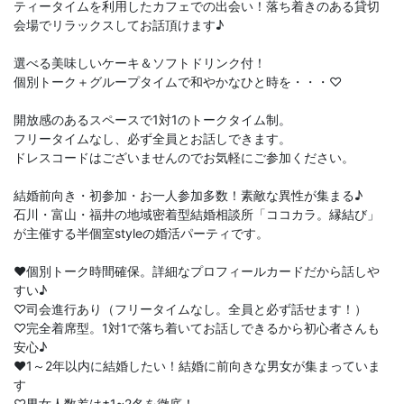
ティータイムを利用したカフェでの出会い！落ち着きのある貸切
会場でリラックスしてお話頂けます♪
選べる美味しいケーキ＆ソフトドリンク付！
個別トーク＋グループタイムで和やかなひと時を・・・♡
開放感のあるスペースで1対1のトークタイム制。
フリータイムなし、必ず全員とお話しできます。
ドレスコードはございませんのでお気軽にご参加ください。
結婚前向き・初参加・お一人参加多数！素敵な異性が集まる♪
石川・富山・福井の地域密着型結婚相談所「ココカラ。縁結び」
が主催する半個室styleの婚活パーティです。
♥個別トーク時間確保。詳細なプロフィールカードだから話しや
すい♪
♡司会進行あり（フリータイムなし。全員と必ず話せます！）
♡完全着席型。1対1で落ち着いてお話しできるから初心者さんも
安心♪
♥1～2年以内に結婚したい！結婚に前向きな男女が集まっていま
す
♡男女人数差は±1~2名を徹底！